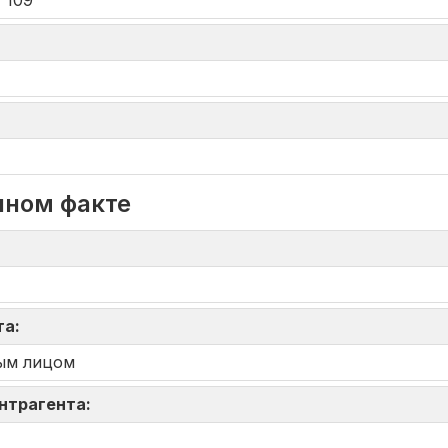
 109
нном факте
та:
ым лицом
онтрагента: