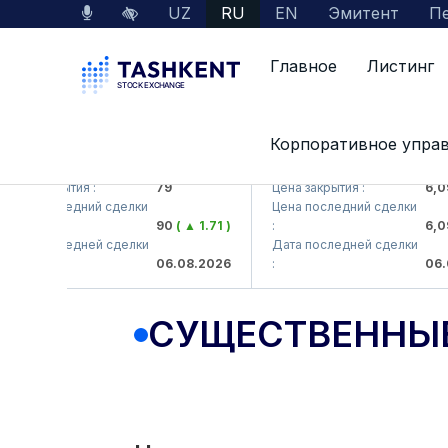
UZ
RU
EN
Эмитент
Пе
Главное
Листинг
Корпоративное упра
KB (<Hamkorbank> ATB)
UZMK (<O'zmetkombinat> A
на закрытия :
79
Цена закрытия :
6,099
на последний сделки
Цена последний сделки
90
( ▲ 1.71 )
:
6,099
та последней сделки
Дата последней сделки
06.08.2026
:
06.08
СУЩЕСТВЕННЫ