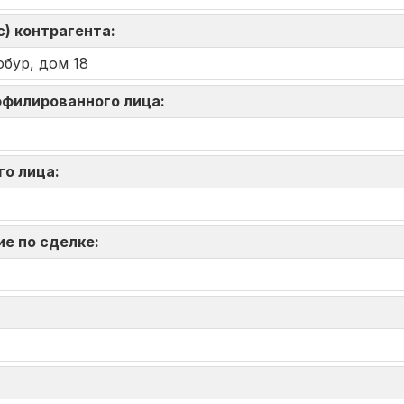
) контрагента:
обур, дом 18
аффилированного лица:
го лица:
ие по сделке: