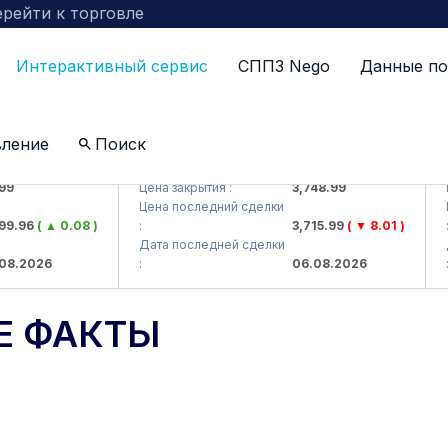
рейти к торговле
Интерактивный сервис
СППЗ Nego
Данные по
вление
Поиск
J)
UZMKP (<O'zmetkombinat> AJ)
KVT
Цена закрытия :
3,748.99
Цен
Цена последний сделки
Цен
.96
( ▲ 0.08 )
:
3,715.99
( ▼ 8.01 )
:
Дата последней сделки
Дат
.2026
:
06.08.2026
:
Е ФАКТЫ