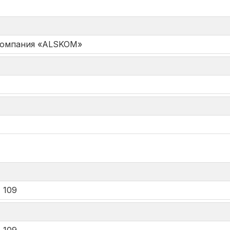
Компания «ALSKOM»
*
 109