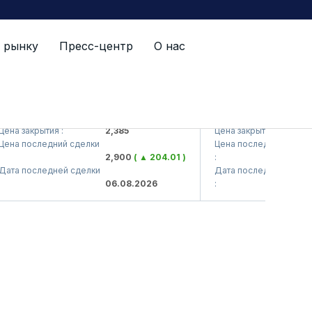
 рынку
Пресс-центр
О нас
S (<Kvarts> AJ)
QZSM (<Qizilqumsemen
а закрытия :
2,385
Цена закрытия :
1
а последний сделки
Цена последний сделки
2,900
( ▲ 204.01 )
:
1
а последней сделки
Дата последней сделки
06.08.2026
:
0