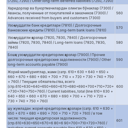
(7250, 7290) / Other long-term deferred liabilities (7250, 7290)
Харидорлар ва буюртмачилардан олинган бўнаклар (7300) /
Авансы, полученные от покупателей и заказчиков (7300) /
560
Advances received from buyers and customers (7300)
Узоқ муддатли банк кредитлари (7810) / Долгосрочные
570
банковские кредиты (7810) / Long-term bank loans (7810)
Узоқ муддатли қарзлар (7820, 7830, 7840) / Долгосрочные
займы (7820, 7830, 7840) / Long-term loans (7820, 7830,
580
7840)
Бошқа узоқ муддатли кредиторлик қарзлар (7900) / Прочие
долгосрочные кредиторские задолженности (7900) / Other
590
long-term accounts payable (7900)
Жорий мажбуриятлар, жами (сатр. 610+ 630 + 640 + 650 +
660 + 670 + 680 + 690 + 700 + 710 + + 720 + 730 + 740 + 750
+ 760) / Текущие обязательства, всего
(стр.610+630+640+650+660+670+680+690+700+710+720+
600
+730+740+750+760) / Current liabilities, total (line 610+ 630 +
640 + 650 + 660 + 670 + 680 + 690 + 700 + + 710 + 720 +
730 + 740 + 750 + 760)
шу жумладан: жорий кредиторлик қарзлари (сатр. 610 + 630 +
650 + 670 + 680 + 690 + 700 + 710 + 720 + 760) / в том
числе: текущая кредиторская задолженность
601
(стр.610+630+650+670+6 80+6 90+700+710+720+760) /
including: current accounts payable (line 610 + 630 + 650 +