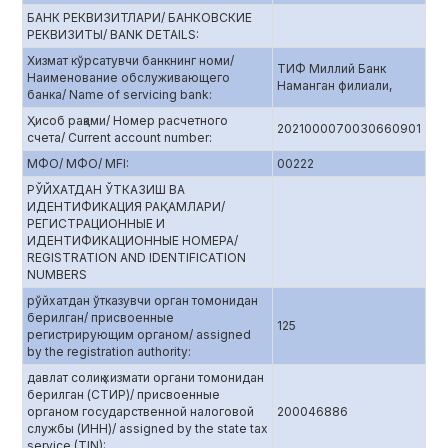
БАНК РЕКВИЗИТЛАРИ/ БАНКОВСКИЕ
РЕКВИЗИТЫ/ BANK DETAILS:
Хизмат кўрсатувчи банкнинг номи/
ТИФ Миллий Банк
Наименование обслуживающего
Наманган филиали,
банка/ Name of servicing bank:
Ҳисоб рақами/ Номер расчетного
2021000070030660901
счета/ Current account number:
МФО/ МФО/ MFI:
00222
РЎЙХАТДАН ЎТКАЗИШ ВА
ИДЕНТИФИКАЦИЯ РАҚАМЛАРИ/
РЕГИСТРАЦИОННЫЕ И
ИДЕНТИФИКАЦИОННЫЕ НОМЕРА/
REGISTRATION AND IDENTIFICATION
NUMBERS
рўйхатдан ўтказувчи орган томонидан
берилган/ присвоенные
125
регистрирующим органом/ assigned
by the registration authority:
давлат солиқ хизмати органи томонидан
берилган (СТИР)/ присвоенные
органом государственной налоговой
200046886
службы (ИНН)/ assigned by the state tax
service (TIN):