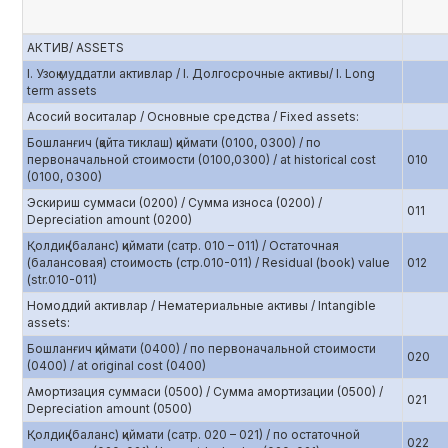
АКТИВ/ ASSETS
I. Узоқ муддатли активлар / I. Долгосрочные активы/ I. Long
term assets
Асосий воситалар / Основные средства / Fixed assets:
Бошланғич (қайта тиклаш) қиймати (0100, 0300) / по
первоначальной стоимости (0100,0300) / at historical cost
010
(0100, 0300)
Эскириш суммаси (0200) / Сумма износа (0200) /
011
Depreciation amount (0200)
Қолдиқ (баланс) қиймати (сатр. 010 – 011) / Остаточная
(балансовая) стоимость (стр.010-011) / Residual (book) value
012
(str.010-011)
Номоддий активлар / Нематериальные активы / Intangible
assets:
Бошланғич қиймати (0400) / по первоначальной стоимости
020
(0400) / at original cost (0400)
Амортизация суммаси (0500) / Сумма амортизации (0500) /
021
Depreciation amount (0500)
Қолдиқ (баланс) қиймати (сатр. 020 – 021) / по остаточной
022