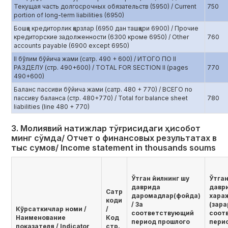
Текущая часть долгосрочных обязательств (5950) / Current
750
portion of long-term liabilities (6950)
Бошқа кредиторлик қарзлар (6950 дан ташқари 6900) / Прочие
кредиторские задолженности (6300 кроме 6950) / Other
760
accounts payable (6900 except 6950)
II бўлим бўйича жами (сатр. 490 + 600) / ИТОГО ПО II
РАЗДЕЛУ (стр. 490+600) / TOTAL FOR SECTION II (pages
770
490+600)
Баланс пассиви бўйича жами (сатр. 480 + 770) / ВСЕГО по
пассиву баланса (стр. 480+770) / Total for balance sheet
780
liabilities (line 480 + 770)
3. Молиявий натижлар тўғрисидаги ҳисобот
минг сўмда/ Отчет о финансовых результатах в
тыс сумов/ Income statement in thousands soums
Ўтган йилнинг шу
Ўтган
даврида
давр
Сатр
даромадлар(фойда)
хара
коди
/ За
(зара
Кўрсаткичлар номи /
/
соответствующий
соот
Наименование
Код
период прошлого
пери
показателя / Indicator
стр.