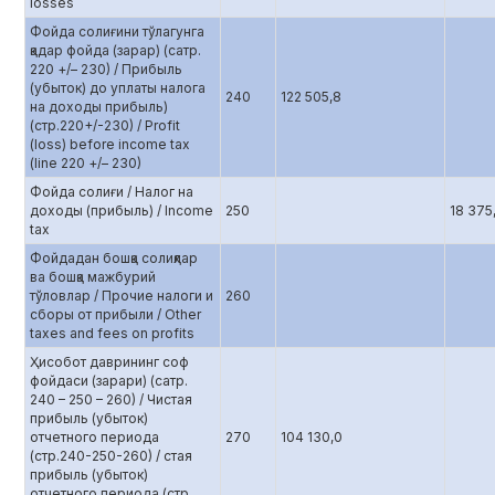
losses
Фойда солиғини тўлагунга
қадар фойда (зарар) (сатр.
220 +/– 230) / Прибыль
(убыток) до уплаты налога
240
122 505,8
на доходы прибыль)
(стр.220+/-230) / Profit
(loss) before income tax
(line 220 +/– 230)
Фойда солиғи / Налог на
доходы (прибыль) / Income
250
18 375
tax
Фойдадан бошқа солиқлар
ва бошқа мажбурий
тўловлар / Прочие налоги и
260
сборы от прибыли / Other
taxes and fees on profits
Ҳисобот даврининг соф
фойдаси (зарари) (сатр.
240 – 250 – 260) / Чистая
прибыль (убыток)
отчетного периода
270
104 130,0
(стр.240-250-260) / стая
прибыль (убыток)
отчетного периода (стр.