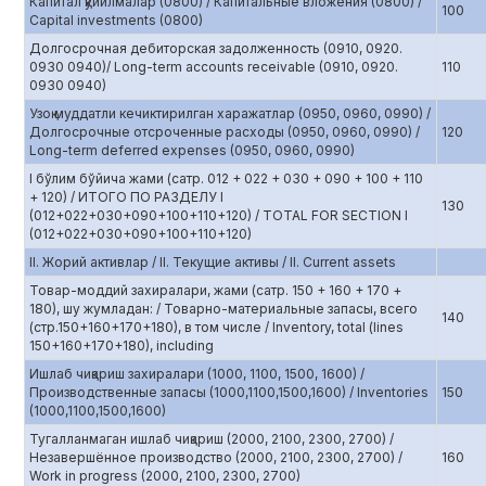
Капитал қўйилмалар (0800) / Капитальные вложения (0800) /
100
Capital investments (0800)
Долгосрочная дебиторская задолженность (0910, 0920.
0930 0940)/ Long-term accounts receivable (0910, 0920.
110
0930 0940)
Узоқ муддатли кечиктирилган харажатлар (0950, 0960, 0990) /
Долгосрочные отсроченные расходы (0950, 0960, 0990) /
120
Long-term deferred expenses (0950, 0960, 0990)
I бўлим бўйича жами (сатр. 012 + 022 + 030 + 090 + 100 + 110
+ 120) / ИТОГО ПО РАЗДЕЛУ I
130
(012+022+030+090+100+110+120) / TOTAL FOR SECTION I
(012+022+030+090+100+110+120)
II. Жорий активлар / II. Текущие активы / II. Current assets
Товар-моддий захиралари, жами (сатр. 150 + 160 + 170 +
180), шу жумладан: / Товарно-материальные запасы, всего
140
(стр.150+160+170+180), в том числе / Inventory, total (lines
150+160+170+180), including
Ишлаб чиқариш захиралари (1000, 1100, 1500, 1600) /
Производственные запасы (1000,1100,1500,1600) / Inventories
150
(1000,1100,1500,1600)
Тугалланмаган ишлаб чиқариш (2000, 2100, 2300, 2700) /
Незавершённое производство (2000, 2100, 2300, 2700) /
160
Work in progress (2000, 2100, 2300, 2700)