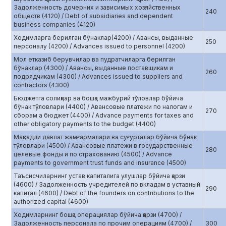
Задолженность дочерних и зависимых хозяйственных
240
обществ (4120) / Debt of subsidiaries and dependent
business companies (4120)
Ходимларга берилган бўнаклар(4200) / Авансы, выданные
250
персоналу (4200) / Advances issued to personnel (4200)
Мол етказиб берувчилар ва пудратчиларга берилган
бўнаклар (4300) / Авансы, выданные поставщикам и
260
подрядчикам (4300) / Advances issued to suppliers and
contractors (4300)
Бюджетга солиқлар ва бошқа мажбурий тўловлар бўйича
бўнак тўловлари (4400) / Авансовые платежи по налогам и
270
сборам а бюджет (4400) / Advance payments for taxes and
other obligatory payments to the budget (4400)
Мақсадли давлат жамғармалари ва суғурталар бўйича бўнак
тўловлари (4500) / Авансовые платежи в государственные
280
целевые фонды и по страхованию (4500) / Advance
payments to government trust funds and insurance (4500)
Таъсисчиларнинг устав капиталига улушлар бўйича қарзи
(4600) / Задолженность учредителей по вкладам в уставный
290
капитал (4600) / Debt of the founders on contributions to the
authorized capital (4600)
Ходимларнинг бошқа операциялар бўйича қарзи (4700) /
Задолженность персонала по прочим операциям (4700) /
300