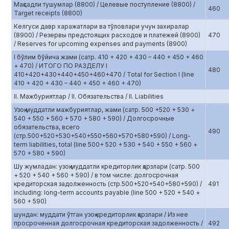
Мақсадли тушумлар (8800) / Целевые поступление (8800) /
460
Target receipts (8800)
Келгуси давр харажатлари ва тўловлари учун захиралар
(8900) / Резервы предстоящих расходов и платежей (8900)
470
/ Reserves for upcoming expenses and payments (8900)
I бўлим бўйича жами (сатр. 410 + 420 + 430 – 440 + 450 + 460
+ 470) / ИТОГО ПО РАЗДЕЛУ I
480
410+420+430+440+450+460+470 / Total for Section I (line
410 + 420 + 430 – 440 + 450 + 460 + 470)
II. Мажбуриятлар / II. Обязательства / II. Liabilities
Узоқ муддатли мажбуриятлар, жами (сатр. 500 +520 + 530 +
540 + 550 + 560 + 570 + 580 + 590) / Долгосрочные
обязательства, всего
490
(стр.500+520+530+540+550+560+570+580+590) / Long-
term liabilities, total (line 500+ 520 + 530 + 540 + 550 + 560 +
570 + 580 + 590)
Шу жумладан: узоқ муддатли кредиторлик қарзлари (сатр. 500
+ 520 + 540 + 560 + 590) / в том числе: долгосрочная
кредиторская задолженность (стр.500+520+540+580+590) /
491
including: long-term accounts payable (line 500 + 520 + 540 +
560 + 590)
шундан: муддати ўтган узоқ кредиторлик қарзлари / Из нее
просроченная долгосрочная кредиторская задолженность /
492