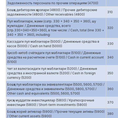
Задолженность персонала по прочим операциям (4700)
Бошқа дебиторлик қарзлари (4800) / Прочие дебиторские
310
задолженности (4800) / Other receivables (4800)
Пул маблағлари, жами (сатр. 330 + 340 + 350 + 360), шу
жумладан: / Денежные средства, всего
320
(стр.330+340+350+360), в том числе: / Cash, total (line 330 +
340 + 350 + 360), including:
Кассадаги пул маблағлари (5000) / Денежные средства в
330
кассе (5000) / Cash on hand (5000)
Ҳисоб-китоб счётидаги пул маблағлари (5100) / Денежные
средства на расчетном счете (5100) / Cash in current account
340
(5100)
Чет эл валютасидаги пул маблағлари (5200) / Денежные
средства а иностранной валюте (5200) / Cash in foreign
350
currency (5200)
Бошқа пул маблағлари ва эквивалентлари (5500, 5600, 5700) /
Денежные средства и эквиваленты (5500, 5800, 5700) /
360
Other cash and equivalents (5500, 5600, 5700)
Қисқа муддатли инвестициялар (5800) / Краткосрочные
370
инвестиции (5800) / Short-term investments (5800)
Бошқа жорий активлар (5900) / Прочие текущие активы (5900)
380
/ Other current assets (5900)