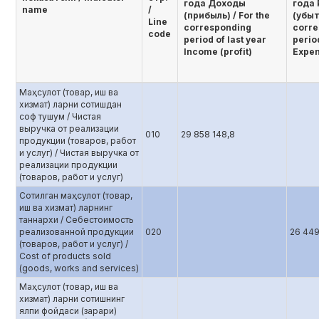
года Доходы
года
name
/
(прибыль) / For the
(убыт
Line
corresponding
corre
code
period of last year
period
Income (profit)
Expen
Маҳсулот (товар, иш ва
хизмат) ларни сотишдан
соф тушум / Чистая
выручка от реализации
010
29 858 148,8
продукции (товаров, работ
и услуг) / Чистая выручка от
реализации продукции
(товаров, работ и услуг)
Сотилган маҳсулот (товар,
иш ва хизмат) ларнинг
таннархи / Себестоимость
реализованной продукции
020
26 449
(товаров, работ и услуг) /
Cost of products sold
(goods, works and services)
Маҳсулот (товар, иш ва
хизмат) ларни сотишнинг
ялпи фойдаси (зарари)