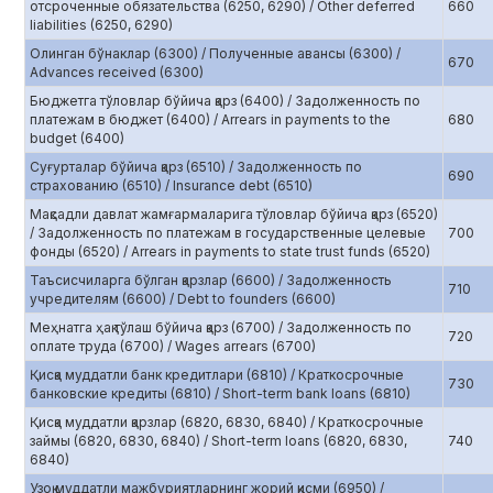
отсроченные обязательства (6250, 6290) / Other deferred
660
liabilities (6250, 6290)
Олинган бўнаклар (6300) / Полученные авансы (6300) /
670
Advances received (6300)
Бюджетга тўловлар бўйича қарз (6400) / Задолженность по
платежам в бюджет (6400) / Arrears in payments to the
680
budget (6400)
Суғурталар бўйича қарз (6510) / Задолженность по
690
страхованию (6510) / Insurance debt (6510)
Мақсадли давлат жамғармаларига тўловлар бўйича қарз (6520)
/ Задолженность по платежам в государственные целевые
700
фонды (6520) / Arrears in payments to state trust funds (6520)
Таъсисчиларга бўлган қарзлар (6600) / Задолженность
710
учредителям (6600) / Debt to founders (6600)
Меҳнатга ҳақ тўлаш бўйича қарз (6700) / Задолженность по
720
оплате труда (6700) / Wages arrears (6700)
Қисқа муддатли банк кредитлари (6810) / Краткосрочные
730
банковские кредиты (6810) / Short-term bank loans (6810)
Қисқа муддатли қарзлар (6820, 6830, 6840) / Краткосрочные
займы (6820, 6830, 6840) / Short-term loans (6820, 6830,
740
6840)
Узоқ муддатли мажбуриятларнинг жорий қисми (6950) /