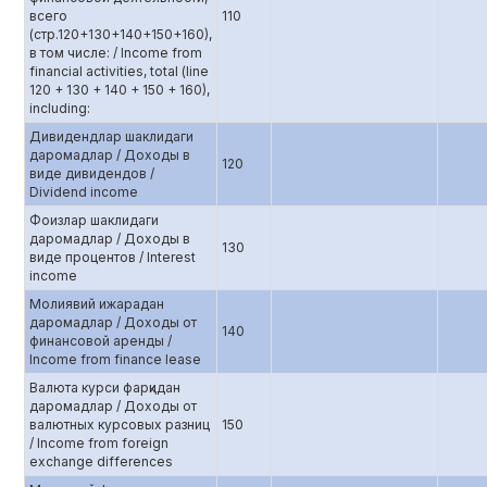
всего
110
(стр.120+130+140+150+160),
в том числе: / Income from
financial activities, total (line
120 + 130 + 140 + 150 + 160),
including:
Дивидендлар шаклидаги
даромадлар / Доходы в
120
виде дивидендов /
Dividend income
Фоизлар шаклидаги
даромадлар / Доходы в
130
виде процентов / Interest
income
Молиявий ижарадан
даромадлар / Доходы от
140
финансовой аренды /
Income from finance lease
Валюта курси фарқидан
даромадлар / Доходы от
валютных курсовых разниц
150
/ Income from foreign
exchange differences