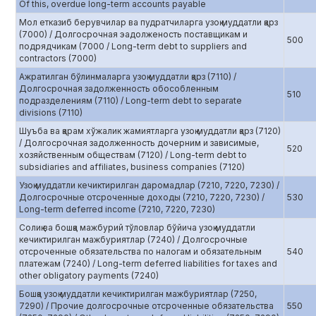
Of this, overdue long-term accounts payable
Мол етказиб берувчилар ва пудратчиларга узоқ муддатли қарз
(7000) / Долгосрочная эадолженость поставщикам и
500
подрядчикам (7000 / Long-term debt to suppliers and
contractors (7000)
Ажратилган бўлинмаларга узоқ муддатли қарз (7110) /
Долгосрочная задолженность обособленным
510
подразделениям (7110) / Long-term debt to separate
divisions (7110)
Шуъба ва қарам хўжалик жамиятларга узоқ муддатли қарз (7120)
/ Долгосрочная задолженность дочерним и зависимые,
520
хозяйственным обществам (7120) / Long-term debt to
subsidiaries and affiliates, business companies (7120)
Узоқ муддатли кечиктирилган даромадлар (7210, 7220, 7230) /
Долгосрочные отсроченные доходы (7210, 7220, 7230) /
530
Long-term deferred income (7210, 7220, 7230)
Солиқ ва бошқа мажбурий тўловлар бўйича узоқ муддатли
кечиктирилган мажбуриятлар (7240) / Долгосрочные
отсроченные обязательства по налогам и обязательным
540
платежам (7240) / Long-term deferred liabilities for taxes and
other obligatory payments (7240)
Бошқа узоқ муддатли кечиктирилган мажбуриятлар (7250,
7290) / Прочие долгосрочные отсроченные обязательства
550