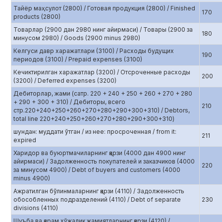
Тайёр маҳсулот (2800) / Готовая продукция (2800) / Finished
170
products (2800)
Товарлар (2900 дан 2980 нинг айирмаси) / Товары (2900 за
180
минусом 2980) / Goods (2900 minus 2980)
Келгуси давр харажатлари (3100) / Расходы будущих
190
периодов (3100) / Prepaid expenses (3100)
Кечиктирилган харажатлар (3200) / Отсроченные расходы
200
(3200) / Deferred expenses (3200)
Дебиторлар, жами (сатр. 220 + 240 + 250 + 260 + 270 + 280
+ 290 + 300 + 310) / Дебиторы, всего
210
стр.220+240+250+260+270+280+290+300+310) / Debtors,
total line 220+240+250+260+270+280+290+300+310)
шундан: муддати ўтган / из нее: просроченная / from it:
211
expired
Харидор ва буюртмачиларнинг қарзи (4000 дан 4900 нинг
айирмаси) / Задолженность покупателей и заказчиков (4000
220
за минусом 4900) / Debt of buyers and customers (4000
minus 4900)
Ажратилган бўлинмаларнинг қарзи (4110) / Задолженность
обособленных подразделений (4110) / Debt of separate
230
divisions (4110)
Шуъба ва қарам хўжалик жамиятларнинг қарзи (4120) /