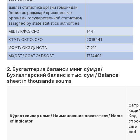
давлат статистика органи томонидан
берилган рақамлар/ присвоенные
органами государственной статистики/
assigned by state statistics authorities:
МШТ/ КФС/ CFO
144
КТУТ/ ОКПО: CEO
2018441
ИФУТ/ ОКЭД/ NCTA
71212
МҲОБТ/ СОАТО/ DSOAT
1714401
2. Бухгалтерия баланси минг сўмда/
Бухгалтерский баланс в тыс. сум / Balance
sheet in thousands soums
Сатр
коди/
Кўрсаткичлар номи/ Наименование показателя/ Name
Код
of indicator
стро
Line
cod