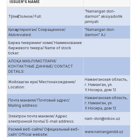
ISSUER'S NAME
"Namangan dori-
Тўлиқ/Полное/ Full:
darmon" aksiyadorlik
jamiyati
Қисқартирилган/ Сокращенное/
"Namangan dori-
Abbreviated:
darmon" AJ
Биржа тикерининг номи/ Наименование
биржевого тикера/ Name of stock
ticker:
АЛОҚА МАЪЛУМОТЛАРИ/
КОНТАКТНЫЕ ДАННЫЕ/ CONTACT
DETAILS:
Наманганская область,
Жойлашган ери/ Местонахождение/
г. Наманган, ул.
Location:
У.Носира, дом 12
Наманганская область,
Почта манзили/ Почтовый адрес/
г. Наманган, ул.
Mailing address:
У.Носира, дом 12
Электрон почта манзили/ Адрес
nam-dori@inbox.uz
электронной почты/ E-mail address:
Расмий веб-сайти/ Официальный веб-
www.namangandd.uz
сайт/ Official website: