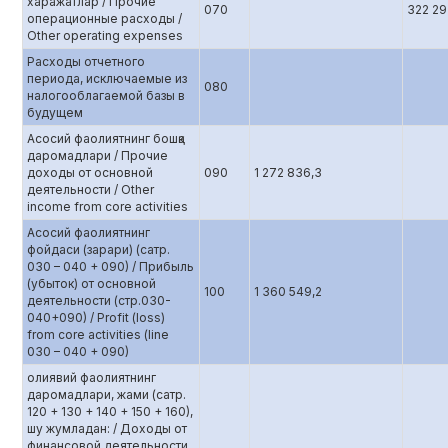
харажатлар / Прочие
070
322 29
операционные расходы /
Other operating expenses
Расходы отчетного
периода, исключаемые из
080
налогооблагаемой базы в
будущем
Асосий фаолиятнинг бошқа
даромадлари / Прочие
доходы от основной
090
1 272 836,3
деятельности / Other
income from core activities
Асосий фаолиятнинг
фойдаси (зарари) (сатр.
030 – 040 + 090) / Прибыль
(убыток) от основной
100
1 360 549,2
деятельности (стр.0З0-
040+090) / Profit (loss)
from core activities (line
030 – 040 + 090)
олиявий фаолиятнинг
даромадлари, жами (сатр.
120 + 130 + 140 + 150 + 160),
шу жумладан: / Доходы от
финансовой деятельности,