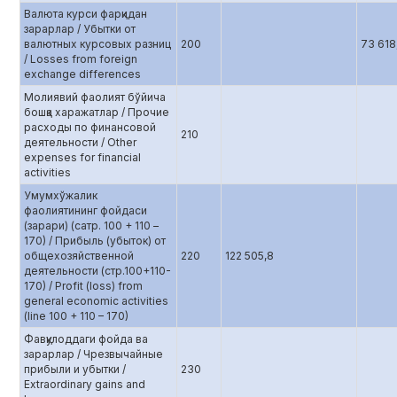
Валюта курси фарқидан
зарарлар / Убытки от
валютных курсовых разниц
200
73 618
/ Losses from foreign
exchange differences
Молиявий фаолият бўйича
бошқа харажатлар / Прочие
расходы по финансовой
210
деятельности / Other
expenses for financial
activities
Умумхўжалик
фаолиятининг фойдаси
(зарари) (сатр. 100 + 110 –
170) / Прибыль (убыток) от
общехозяйственной
220
122 505,8
деятельности (стр.100+110-
170) / Profit (loss) from
general economic activities
(line 100 + 110 – 170)
Фавқулоддаги фойда ва
зарарлар / Чрезвычайные
прибыли и убытки /
230
Extraordinary gains and