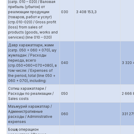
(сатр. 010 – 020) / Валовая
прибыль (убыток) от
реализации продукции
030
3 408 153,3
(товаров, работ и услуг)
(стр.010-020) / Gross profit
(loss) from sales of
products (goods, works and
services) (line 010 – 020)
Давр харажатлари, жами
(сатр. 050 + 060 + 070), шу
жумладан: / Расходы
периода, всего
040
3 320 
(стр.050+060+070+080), в
том числе: / Expenses of
the period, total (line 050 +
060 + 070), including:
Сотиш харажатлари /
Расходы по реализации /
050
2 666 
Sales costs
Маъмурий харажатлар /
Административные
060
331 27
расходы / Administrative
expenses
Бошқа операцион