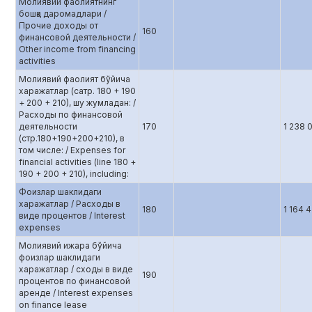
Молиявий фаолиятнинг
бошқа даромадлари /
Прочие доходы от
160
финансовой деятельности /
Other income from financing
activities
Молиявий фаолият бўйича
харажатлар (сатр. 180 + 190
+ 200 + 210), шу жумладан: /
Расходы по финансовой
деятельности
170
1 238 
(стр.180+190+200+210), в
том числе: / Expenses for
financial activities (line 180 +
190 + 200 + 210), including:
Фоизлар шаклидаги
харажатлар / Расходы в
180
1 164 
виде процентов / Interest
expenses
Молиявий ижара бўйича
фоизлар шаклидаги
харажатлар / сходы в виде
190
процентов по финансовой
аренде / Interest expenses
on finance lease