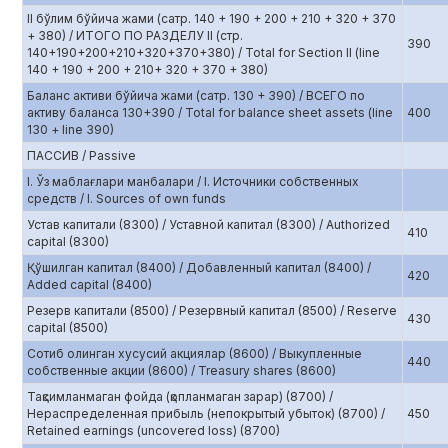
II бўлим бўйича жами (сатр. 140 + 190 + 200 + 210 + 320 + 370
+ 380) / ИТОГО ПО РАЗДЕЛУ II (стр.
390
140+190+200+210+320+370+380) / Total for Section II (line
140 + 190 + 200 + 210+ 320 + 370 + 380)
Баланс активи бўйича жами (сатр. 130 + 390) / ВСЕГО по
активу баланса 130+390 / Total for balance sheet assets (line
400
130 + line 390)
ПАССИВ / Passive
I. Ўз маблағлари манбалари / I. Источники собственных
средств / I. Sources of own funds
Устав капитали (8300) / Уставной капитал (8300) / Authorized
410
capital (8300)
Қўшилган капитал (8400) / Добавленный капитал (8400) /
420
Added capital (8400)
Резерв капитали (8500) / Резервный капитал (8500) / Reserve
430
capital (8500)
Сотиб олинган хусусий акциялар (8600) / Выкупленные
440
собственные акции (8600) / Treasury shares (8600)
Тақсимланмаган фойда (қопланмаган зарар) (8700) /
Нераспределенная прибыль (непокрытый убыток) (8700) /
450
Retained earnings (uncovered loss) (8700)