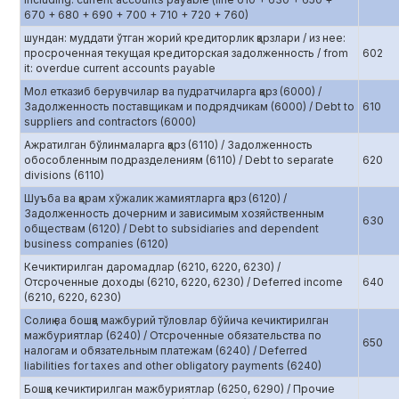
670 + 680 + 690 + 700 + 710 + 720 + 760)
шундан: муддати ўтган жорий кредиторлик қарзлари / из нее:
просроченная текущая кредиторская задолженность / from
602
it: overdue current accounts payable
Мол етказиб берувчилар ва пудратчиларга қарз (6000) /
Задолженность поставщикам и подрядчикам (6000) / Debt to
610
suppliers and contractors (6000)
Ажратилган бўлинмаларга қарз (6110) / Задолженность
обособленным подразделениям (6110) / Debt to separate
620
divisions (6110)
Шуъба ва қарам хўжалик жамиятларга қарз (6120) /
Задолженность дочерним и зависимым хозяйственным
630
обществам (6120) / Debt to subsidiaries and dependent
business companies (6120)
Кечиктирилган даромадлар (6210, 6220, 6230) /
Отсроченные доходы (6210, 6220, 6230) / Deferred income
640
(6210, 6220, 6230)
Солиқ ва бошқа мажбурий тўловлар бўйича кечиктирилган
мажбуриятлар (6240) / Отсроченные обязательства по
650
налогам и обязательным платежам (6240) / Deferred
liabilities for taxes and other obligatory payments (6240)
Бошқа кечиктирилган мажбуриятлар (6250, 6290) / Прочие