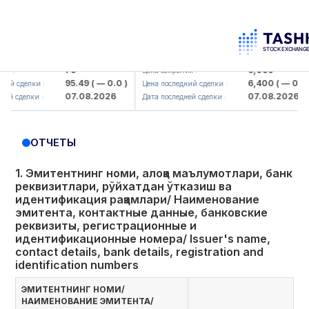
orbank> ATB)
UZMK (<O'zmetkombinat> AJ)
U
79
6,099
Цена закрытия :
Ц
95.49
( — 0.0 )
6,400
( — 0.0 )
елки :
Цена последний сделки :
Ц
07.08.2026
07.08.2026
лки :
Дата последней сделки :
Д
ОТЧЕТЫ
1. Эмитентнинг номи, алоқа маълумотлари, банк
реквизитлари, рўйхатдан ўтказиш ва
идентификация рақамлари/ Наименование
эмитента, контактные данные, банковские
реквизиты, регистрационные и
идентификационные номера/ Issuer's name,
contact details, bank details, registration and
identification numbers
ЭМИТЕНТНИНГ НОМИ/
НАИМЕНОВАНИЕ ЭМИТЕНТА/