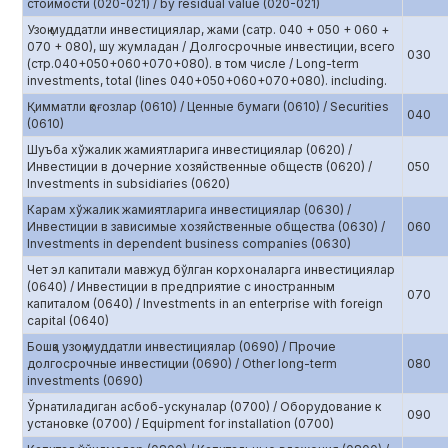
стоимости (020-021) / by residual value (020-021)
Узоқ муддатли инвестициялар, жами (сатр. 040 + 050 + 060 +
070 + 080), шу жумладан / Долгосрочные инвестиции, всего
030
(стр.040+050+060+070+080). в том числе / Long-term
investments, total (lines 040+050+060+070+080). including.
Қимматли қоғозлар (0610) / Ценные бумаги (0610) / Securities
040
(0610)
Шуъба хўжалик жамиятларига инвестициялар (0620) /
Инвестиции в дочерние хозяйственные обществ (0620) /
050
Investments in subsidiaries (0620)
Карам хўжалик жамиятларига инвестициялар (0630) /
Инвестиции в зависимые хозяйственные общества (0630) /
060
Investments in dependent business companies (0630)
Чет эл капитали мавжуд бўлган корхоналарга инвестициялар
(0640) / Инвестиции в предприятие с иностранным
070
капиталом (0640) / Investments in an enterprise with foreign
capital (0640)
Бошқа узоқ муддатли инвестициялар (0690) / Прочие
долгосрочные инвестиции (0690) / Other long-term
080
investments (0690)
Ўрнатиладиган асбоб-ускуналар (0700) / Оборудование к
090
установке (0700) / Equipment for installation (0700)