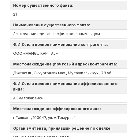
Номер существенного факта:
21
Наименование существенного факта:
Заключение сделки с аффилированным лицом
Ф.И.О. или полное наименование контрагента:
ООО «MANGU KAPITAL»
Местонахождение (почтовый адрес) контрагента:
Джизаx ш., Оккургонлик мах., Мустакиллик куч., 78 уй
Ф.И.О. или полное наименование аффилированного
лица:
АК «Алокабанк»
Местонахождение аффилированного лица:
г.Ташкент, 100047, ул. А.Темура, 4
Орган эмитента, принявший решение по сделке: