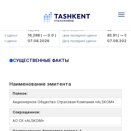
Togg
navig
Olmaliq KMK> AJ)
KFSK (<Kafolat sug'urta kompaniy
16,100
82
я :
Цена закрытия :
16,288
( — 0.0 )
83.91
( — 0.0 )
ий сделки :
Цена последний сделки :
07.08.2026
07.08.2026
ей сделки :
Дата последней сделки :
СУЩЕСТВЕННЫЕ ФАКТЫ
Наименование эмитента
Полное:
Акционерное Общество Страховая Компания «ALSKOM»
Сокращенное:
АО СК «ALSKOM»
Наименование биржевого тикера: *