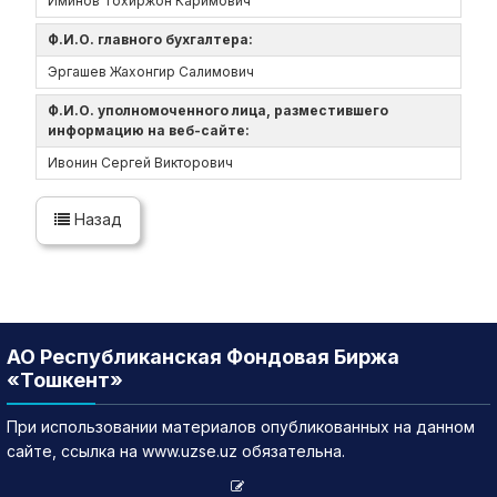
Иминов Тохиржон Каримович
Ф.И.О. главного бухгалтера:
Эргашев Жахонгир Салимович
Ф.И.О. уполномоченного лица, разместившего
информацию на веб-сайте:
Ивонин Сергей Викторович
Назад
АО Республиканская Фондовая Биржа
«Тошкент»
При использовании материалов опубликованных на данном
сайте, ссылка на www.uzse.uz обязательна.