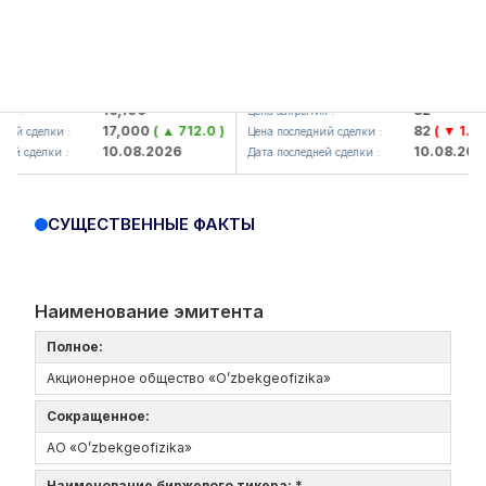
lmaliq KMK> AJ)
KFSK (<Kafolat sug'urta kompani
16,100
82
:
Цена закрытия :
17,000
( ▲ 712.0 )
82
( ▼ 1.91 )
 сделки :
Цена последний сделки :
10.08.2026
10.08.2026
 сделки :
Дата последней сделки :
СУЩЕСТВЕННЫЕ ФАКТЫ
Наименование эмитента
Полное:
Акционерное общество «O’zbekgeofizika»
Сокращенное:
АО «O’zbekgeofizika»
Наименование биржевого тикера: *