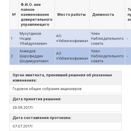
Ф.И.О. или
полное
Т
№
наименование
Место работы
Должность
п
доверительного
а
управляющего
Мухутдинов
Член
АО
1
Нодир
Наблюдательного
-
«Узбекгеофизика»
Убайдуллаевич
совета
Ахмедов
Член
АО
2
Шарофиддин
Наблюдательного
-
«Узбекгеофизика»
Шодимуратович
совета
Орган эмитента, принявший решения об указанных
изменениях:
Годовое общее собрания акционеров
Дата принятия решения:
29.06.2017г.
Дата составления протокола:
07.07.2017г.