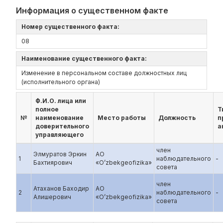
Информация о существенном факте
Номер существенного факта:
08
Наименование существенного факта:
Изменение в персональном составе должностных лиц
(исполнительного органа)
Ф.И.О. лица или
полное
Т
№
наименование
Место работы
Должность
п
доверительного
а
управляющего
член
Элмуратов Эркин
АО
1
наблюдательного
-
Бахтиярович
«O’zbekgeofizika»
совета
член
Атаханов Баходир
АО
2
наблюдательного
-
Алишерович
«O’zbekgeofizika»
совета