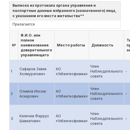
Выписка из протокола органа управления и
паспортные данные избранного (назначенного) лица,
с указанием его места жительства**
Прилагается
Ф.И.О. или
полное
Т
№
наименование
Место работы
Должность
п
доверительного
а
управляющего
Член
Сафаров Завки
АО
1
Наблюдательного
-
Холмуратович
«Узбекгеофизика»
совета
Член
Олимов Илхом
АО
2
Наблюдательного
-
Аскарович
«Узбекгеофизика»
совета
Член
Киличев Фаррух
АО
3
Наблюдательного
-
Шавкатович
«Узбекгеофизика»
совета