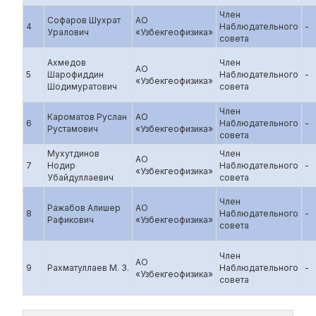
Член
Софаров Шухрат
АО
4
Наблюдательного
-
Уралович
«Узбекгеофизика»
совета
Ахмедов
Член
АО
5
Шарофиддин
Наблюдательного
-
«Узбекгеофизика»
Шодимуратович
совета
Член
Кароматов Руслан
АО
6
Наблюдательного
-
Рустамович
«Узбекгеофизика»
совета
Мухутдинов
Член
АО
7
Нодир
Наблюдательного
-
«Узбекгеофизика»
Убайдуллаевич
совета
Член
Ражабов Алишер
АО
8
Наблюдательного
-
Рафикович
«Узбекгеофизика»
совета
Член
АО
9
Рахматуллаев М. З.
Наблюдательного
-
«Узбекгеофизика»
совета