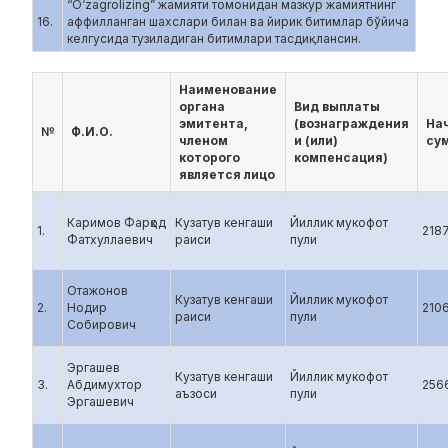
“O‘zagrolizing” жамияти томонидан мазкур жамиятнинг
16.
аффилланган шахслари билан ва йирик битимлар бўйича
келгусида тузиладиган битимлари тасдиқлансин.
Наименование
органа
Вид выплаты
эмитента,
(вознаграждения
На
№
Ф.И.О.
членом
и (или)
су
которого
компенсация)
является лицо
Каримов Фарҳод
Кузатув кенгаши
Йиллик мукофот
1.
218
Фатхуллаевич
раиси
пули
Отажонов
Кузатув кенгаши
Йиллик мукофот
2.
Нодир
210
раиси
пули
Собирович
Эргашев
Кузатув кенгаши
Йиллик мукофот
3.
Абдимухтор
256
аъзоси
пули
Эргашевич