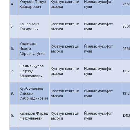
Юнусов Деҳруз
Кузатув кенгаши
Йиллик мукофот
4.
256
Ҳайдарович
аъзоси
пули
Ташев Азиз
Кузатув кенгаши
Йиллик мукофот
5.
256
Тахирович
аъзоси
пули
Уразкулов
Кузатув кенгаши
Йиллик мукофот
6.
Икром
256
аъзоси
пули
Абраркул ўғли
Шадманқулов
Кузатув кенгаши
Йиллик мукофот
7.
Шерзод
131
аъзоси
пули
Аблақулович
Қурбоналиев
Кузатув кенгаши
Йиллик мукофот
8.
Санжар
131
аъзоси
пули
Сабриддинович
Каримов Фарҳод
Кузатув кенгаши
Йиллик мукофот
9.
125
Фатхуллаевич
аъзоси
пули