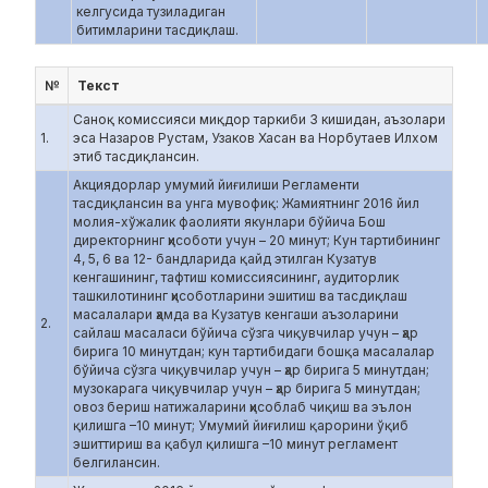
келгусида тузиладиган
битимларини тасдиқлаш.
№
Текст
Саноқ комиссияси миқдор таркиби 3 кишидан, аъзолари
1.
эса Назаров Рустам, Узаков Хасан ва Норбутаев Илхом
этиб тасдиқлансин.
Акциядорлар умумий йиғилиши Регламенти
тасдиқлансин ва унга мувофиқ: Жамиятнинг 2016 йил
молия-хўжалик фаолияти якунлари бўйича Бош
директорнинг ҳисоботи учун – 20 минут; Кун тартибининг
4, 5, 6 ва 12- бандларида қайд этилган Кузатув
кенгашининг, тафтиш комиссиясининг, аудиторлик
ташкилотининг ҳисоботларини эшитиш ва тасдиқлаш
масалалари ҳамда ва Кузатув кенгаши аъзоларини
2.
сайлаш масаласи бўйича сўзга чиқувчилар учун – ҳар
бирига 10 минутдан; кун тартибидаги бошқа масалалар
бўйича сўзга чиқувчилар учун – ҳар бирига 5 минутдан;
музокарага чиқувчилар учун – ҳар бирига 5 минутдан;
овоз бериш натижаларини ҳисоблаб чиқиш ва эълон
қилишга –10 минут; Умумий йиғилиш қарорини ўқиб
эшиттириш ва қабул қилишга –10 минут регламент
белгилансин.