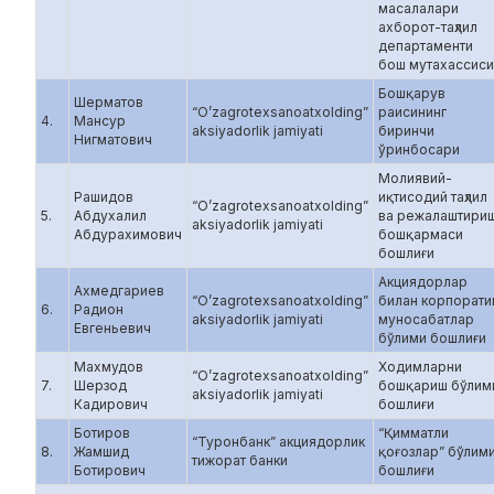
масалалари
ахборот-таҳлил
департаменти
бош мутахассиси
Бошқарув
Шерматов
“O’zagrotexsanoatxolding”
раисининг
4.
Мансур
aksiyadorlik jamiyati
биринчи
Нигматович
ўринбосари
Молиявий-
Рашидов
иқтисодий таҳлил
“O’zagrotexsanoatxolding”
5.
Абдухалил
ва режалаштири
aksiyadorlik jamiyati
Абдурахимович
бошқармаси
бошлиғи
Акциядорлар
Ахмедгариев
“O’zagrotexsanoatxolding”
билан корпорати
6.
Радион
aksiyadorlik jamiyati
муносабатлар
Евгеньевич
бўлими бошлиғи
Махмудов
Ходимларни
“O’zagrotexsanoatxolding”
7.
Шерзод
бошқариш бўлим
aksiyadorlik jamiyati
Кадирович
бошлиғи
Ботиров
“Қимматли
“Туронбанк” акциядорлик
8.
Жамшид
қоғозлар” бўлим
тижорат банки
Ботирович
бошлиғи