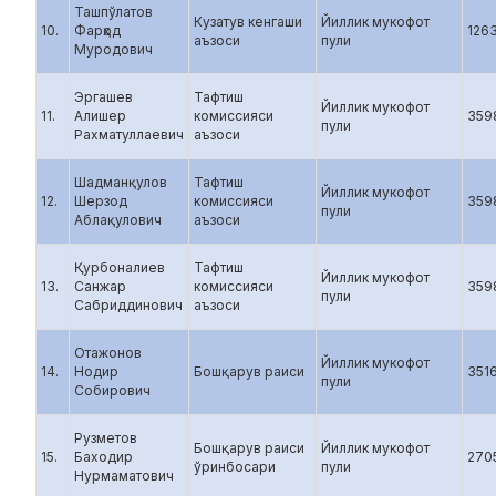
Ташпўлатов
Кузатув кенгаши
Йиллик мукофот
10.
Фарҳод
126
аъзоси
пули
Муродович
Эргашев
Тафтиш
Йиллик мукофот
11.
Алишер
комиссияси
359
пули
Рахматуллаевич
аъзоси
Шадманқулов
Тафтиш
Йиллик мукофот
12.
Шерзод
комиссияси
359
пули
Аблақулович
аъзоси
Қурбоналиев
Тафтиш
Йиллик мукофот
13.
Санжар
комиссияси
359
пули
Сабриддинович
аъзоси
Отажонов
Йиллик мукофот
14.
Нодир
Бошқарув раиси
351
пули
Собирович
Рузметов
Бошқарув раиси
Йиллик мукофот
15.
Баходир
270
ўринбосари
пули
Нурмаматович