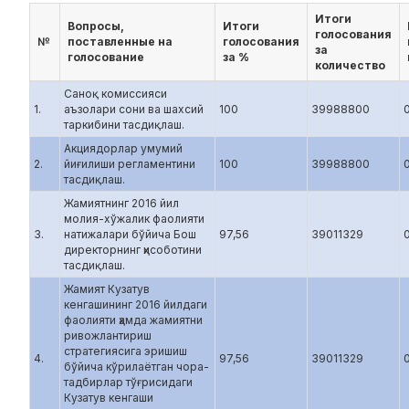
Итоги
Вопросы,
Итоги
голосования
№
поставленные на
голосования
за
голосование
за %
количество
Саноқ комиссияси
1.
аъзолари сони ва шахсий
100
39988800
таркибини тасдиқлаш.
Акциядорлар умумий
2.
йиғилиши регламентини
100
39988800
тасдиқлаш.
Жамиятнинг 2016 йил
молия-хўжалик фаолияти
3.
натижалари бўйича Бош
97,56
39011329
директорнинг ҳисоботини
тасдиқлаш.
Жамият Кузатув
кенгашининг 2016 йилдаги
фаолияти ҳамда жамиятни
ривожлантириш
стратегиясига эришиш
4.
97,56
39011329
бўйича кўрилаётган чора-
тадбирлар тўғрисидаги
Кузатув кенгаши