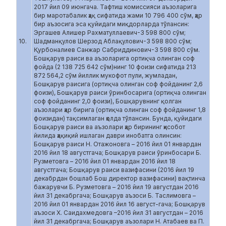
2017 йил 09 июнгача. Тафтиш комиссияси аъзоларига
бир маротабалик ҳақ сифатида жами 10 796 400 сўм, ҳар
бир аъзосига эса қуйидаги миқдорларда тўлансин:
Эргашев Алишер Рахматуллаевич-3 598 800 сўм;
10.
Шадманқулов Шерзод Аблақулович-3 598 800 сўм;
Қурбоналиев Санжар Сабриддинович-3 598 800 сўм.
Бошқарув раиси ва аъзоларига ортиқча олинган соф
фойда (2 138 725 642 сўм)нинг 10 фоизи сифатида 213
872 564,2 сўм йиллик мукофот пули, жумладан,
Бошқарув раисига (ортиқча олинган соф фойданинг 2,6
фоизи), Бошқарув раиси ўринбосарига (ортиқча олинган
соф фойданинг 2,0 фоизи), Бошқарувнинг қолган
аъзолари ҳар бирига (ортиқча олинган соф фойданинг 1,8
фоизидан) тақсимлаган ҳолда тўлансин. Бунда, қуйидаги
Бошқарув раиси ва аъзолари ҳар бирининг ҳисобот
йилида ҳақиқий ишлаган даври инобатга олинсин:
Бошқарув раиси Н. Отажоновга – 2016 йил 01 январдан
2016 йил 18 августгача; Бошқарув раиси ўринбосари Б.
Рузметовга – 2016 йил 01 январдан 2016 йил 18
августгача; Бошқарув раиси вазифасини (2016 йил 19
декабрдан бошлаб Бош директор вазифасини) вақтинча
бажарувчи Б. Рузметовга – 2016 йил 19 августдан 2016
йил 31 декабргача; Бошқарув аъзоси Б. Таслимовга –
2016 йил 01 январдан 2016 йил 16 август-гача; Бошқарув
аъзоси Х. Саидахмедовга –2016 йил 31 августдан – 2016
йил 31 декабргача; Бошқарув аъзолари Н. Атабаев ва П.