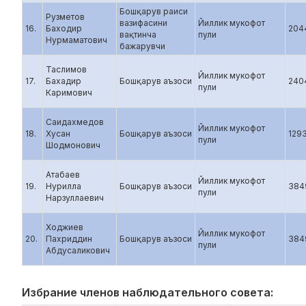
Бошқарув раиси
Рузметов
вазифасини
Йиллик мукофот
16.
Баходир
204
вақтинча
пули
Нурмаматович
бажарувчи
Таслимов
Йиллик мукофот
17.
Бахадир
Бошқарув аъзоси
240
пули
Каримович
Саидахмедов
Йиллик мукофот
18.
Хусан
Бошқарув аъзоси
129
пули
Шодмонович
Атабаев
Йиллик мукофот
19.
Нурилла
Бошқарув аъзоси
384
пули
Нарзуллаевич
Ходжиев
Йиллик мукофот
20.
Пахриддин
Бошқарув аъзоси
384
пули
Абдусаликович
Избрание членов наблюдательного совета: