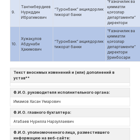
“Ғазначилик ва
Тангнибердиев
қимматли
“Туронбанк” акциядорлик
9.
Нуриддин
қоғозлар
тижорат банки
Ибрагимович
департаменти”
директори
“Ғазначилик ва
қимматли
Хужақулов
“Туронбанк” акциядорлик
қоғозлар
10.
Абдунаби
тижорат банки
департаменти”
Ҳакимович
директори
ўринбосари
Текст вносимых изменений и (или) дополнений в
устав**
Ф.И.О. руководителя исполнительного органа:
Имамов Хасан Умарович
Ф.И.О. главного бухгалтера:
Атабаев Нурилла Нарзуллаевич
Ф.И.О. уполномоченного лица, разместившего
информацию на веб-сайте: