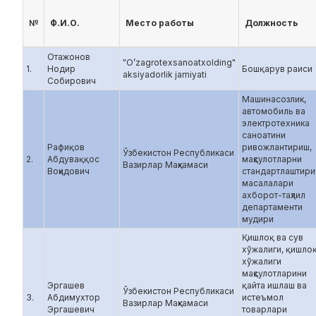
№
Ф.И.О.
Место работы
Должность
Отажонов
"O’zagrotexsanoatxolding"
1.
Нодир
Бошқарув раиси
aksiyadorlik jamiyati
Собирович
Машинасозлик,
автомобиль ва
электротехника
саноатини
Рафиқов
ривожлантириш,
Ўзбекистон Республикаси
2.
Абдуваққос
маҳсулотларни
Вазирлар Маҳкамаси
Воҳидович
стандартлаштир
масалалари
ахборот-таҳлил
департаменти
мудири
Қишлоқ ва сув
хўжалиги, қишло
хўжалиги
маҳсулотларини
Эргашев
қайта ишлаш ва
Ўзбекистон Республикаси
3.
Абдимухтор
истеъмол
Вазирлар Маҳкамаси
Эргашевич
товарлари