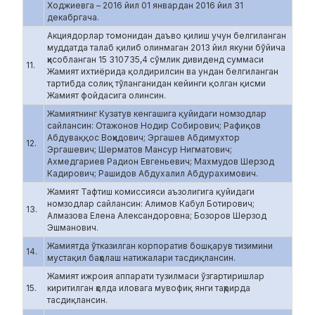
Ходжиевга – 2016 йил 01 январдан 2016 йил 31
декабргача.
Акциядорлар томонидан даъво қилиш учун белгиланган
муддатда талаб қилиб олинмаган 2013 йил якуни бўйича
ҳисобланган 15 310735,4 сўмлик дивиденд суммаси
11.
Жамият ихтиёрида қолдирилсин ва ундан белгиланган
тартибда солиқ тўланганидан кейинги қолган қисми
Жамият фойдасига олинсин.
Жамиятнинг Кузатув кенгашига қуйидаги номзодлар
сайлансин: Отажонов Нодир Собирович; Рафиқов
Абдуваққос Воҳидович; Эргашев Абдимухтор
12.
Эргашевич; Шерматов Мансур Нигматович;
Ахмедгариев Радион Евгеньевич; Махмудов Шерзод
Кадирович; Рашидов Абдухалил Абдурахимович.
Жамият Тафтиш комиссияси аъзолигига қуйидаги
номзодлар сайлансин: Алимов Кабул Ботирович;
13.
Алмазова Елена Александоровна; Бозоров Шерзод
Эшманович.
Жамиятда ўтказилган корпоратив бошқарув тизимини
14.
мустақил баҳолаш натижалари тасдиқлансин.
Жамият ижроия аппарати тузилмаси ўзгартиришлар
15.
киритилган ҳолда иловага мувофиқ янги таҳрирда
тасдиқлансин.