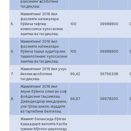
раисининг ҳисоботини
тасдиқлаш.
Жамиятнинг 2016 йил
фаолияти натижалари
5.
бўйича тафтиш
100
39988800
комиссияси хулосасини
эшитиш ва тасдиқлаш.
Жамиятнинг 2016 йил
фаолияти натижалари
6.
бўйича ташқи аудиторлик
100
39988800
ташкилотининг хулосасини
эшитиш ва тасдиқлаш.
Жамиятнинг 2016 йил учун
7.
йиллик ҳисоботини
99,42
39756338
тасдиқлаш.
Жамиятнинг 2016 йил
якуни бўйича олинган соф
фойдасини тақсимлаш.
8.
99,97
39978200
Дивидендлар миқдорини,
уни тўлаш шакли, муддати
ва тартибини белгилаш.
Жамият балансида бўлган
Қашқадарё вилояти Касби
тумани Мўғлон қишлоғида