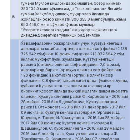
тумани Мўғлон қишлоғида жойлашган, бозор қиймати
350 104,0 минг сўмлик ҳамда Тошкент вилояти Янгийўл
тумани Халқобод қишлоқ фуқаролар йиғинида
9.
жойлашган бозор қиймати 300 355,0 минг сўмлик, жами
650 459,0 минг сўмлик кўчмас мулклар
“Ўзагротехсаноатхолдинг” акциядорлик жамиятига
дивиденд сифатида тўланиши рад этилсин.
Ўз вазифаларини бажарганлиги учун: Кузатув кенгаши
аъзолари ва котибига ортиқча олинган соф фойда (2 138
725 642 сўм)нинг 10 фоизи сифатида 213 872 564,2 сўм
йиллик мукофот пули, жумладан, Кузатув кенгаши
раисига (ортиқча олинган соф фойданинг 2,0 фоизи),
аъзолари ҳар бирига (ортиқча олинган соф фойданинг
1,20 фоизидан) ва котибига (ортиқча олинган соф
фойданинг 0,8 фоизи) тақсимлаган ҳолда тўлансин. Бунда,
қуйидаги Кузатув кенгаши раиси ва аъзолари ҳар
бирининг ҳисобот йилида ҳақиқий ишлаган даври инобатга
олинсин: Кузатув кенгаши раиси Ф. Каримовга – 2016 йил
28 майдан 2016 йил 6 декабргача; Кузатув кенгаши
раиси Н. Отажоновга – 2016 йил 07 декабрдан 2017 йил
09 июнгача; Кузатув кенгаш аъзолари А. Эргашев, Д.
Юнусов, А. Ташев, И. Уразкуловга – 2016 йил 28 майдан
2017 йил 09 июнгача; Кузатув кенгаш аъзолари Ш.
Шадманқулов, С. Қурбоналиевга – 2016 йил 28 майдан
2016 йил 6 декабргача; Кузатув кенгаш аъзолари Ф.
Тошпўлатов, Ф. Каримовга – 2016 йил 07 декабрдан