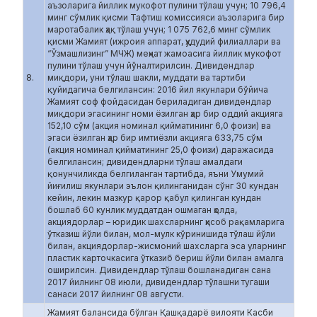
аъзоларига йиллик мукофот пулини тўлаш учун; 10 796,4
минг сўмлик қисми Тафтиш комиссияси аъзоларига бир
маротабалик ҳақ тўлаш учун; 1 075 762,6 минг сўмлик
қисми Жамият (ижроия аппарат, ҳудудий филиаллари ва
“Ўзмашлизинг” МЧЖ) меҳнат жамоасига йиллик мукофот
пулини тўлаш учун йўналтирилсин. Дивидендлар
8.
миқдори, уни тўлаш шакли, муддати ва тартиби
қуйидагича белгилансин: 2016 йил якунлари бўйича
Жамият соф фойдасидан бериладиган дивидендлар
миқдори эгасининг номи ёзилган ҳар бир оддий акцияга
152,10 сўм (акция номинал қийматининг 6,0 фоизи) ва
эгаси ёзилган ҳар бир имтиёзли акцияга 633,75 сўм
(акция номинал қийматининг 25,0 фоизи) даражасида
белгилансин; дивидендларни тўлаш амалдаги
қонунчиликда белгиланган тартибда, яъни Умумий
йиғилиш якунлари эълон қилинганидан сўнг 30 кундан
кейин, лекин мазкур қарор қабул қилинган кундан
бошлаб 60 кунлик муддатдан ошмаган ҳолда,
акциядорлар – юридик шахсларнинг ҳисоб рақамларига
ўтказиш йўли билан, мол-мулк кўринишида тўлаш йўли
билан, акциядорлар-жисмоний шахсларга эса уларнинг
пластик карточкасига ўтказиб бериш йўли билан амалга
оширилсин. Дивидендлар тўлаш бошланадиган сана
2017 йилнинг 08 июли, дивидендлар тўлашни тугаши
санаси 2017 йилнинг 08 августи.
Жамият балансида бўлган Қашқадарё вилояти Касби