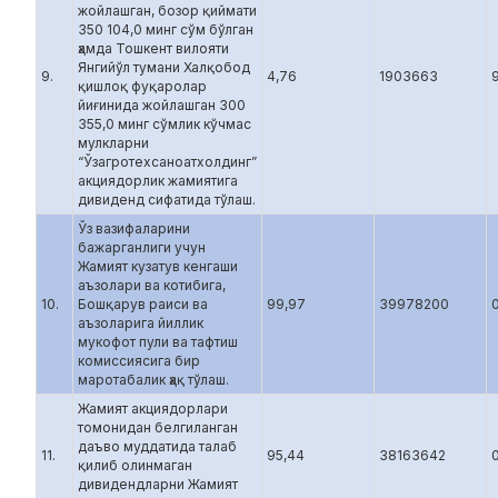
жойлашган, бозор қиймати
350 104,0 минг сўм бўлган
ҳамда Тошкент вилояти
Янгийўл тумани Халқобод
9.
4,76
1903663
қишлоқ фуқаролар
йиғинида жойлашган 300
355,0 минг сўмлик кўчмас
мулкларни
“Ўзагротехсаноатхолдинг”
акциядорлик жамиятига
дивиденд сифатида тўлаш.
Ўз вазифаларини
бажарганлиги учун
Жамият кузатув кенгаши
аъзолари ва котибига,
10.
Бошқарув раиси ва
99,97
39978200
аъзоларига йиллик
мукофот пули ва тафтиш
комиссиясига бир
маротабалик ҳақ тўлаш.
Жамият акциядорлари
томонидан белгиланган
даъво муддатида талаб
11.
95,44
38163642
0
қилиб олинмаган
дивидендларни Жамият