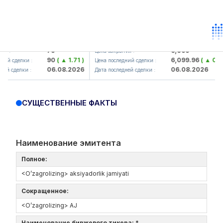
orbank> ATB)
UZMK (<O'zmetkombinat> AJ)
79
6,099
Цена закрытия :
90
( ▲ 1.71 )
6,099.96
( ▲ 0.08 )
елки :
Цена последний сделки :
06.08.2026
06.08.2026
елки :
Дата последней сделки :
СУЩЕСТВЕННЫЕ ФАКТЫ
Наименование эмитента
Полное:
<O’zagrolizing> aksiyadorlik jamiyati
Сокращенное:
<O’zagrolizing> AJ
Наименование биржевого тикера: *