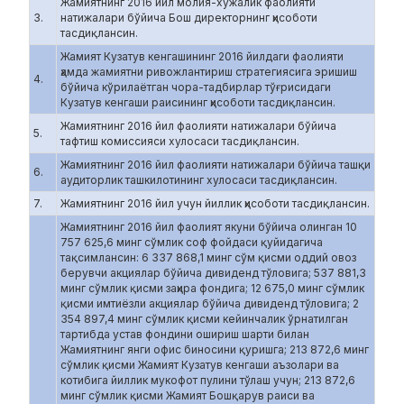
Жамиятнинг 2016 йил молия-хўжалик фаолияти
3.
натижалари бўйича Бош директорнинг ҳисоботи
тасдиқлансин.
Жамият Кузатув кенгашининг 2016 йилдаги фаолияти
ҳамда жамиятни ривожлантириш стратегиясига эришиш
4.
бўйича кўрилаётган чора-тадбирлар тўғрисидаги
Кузатув кенгаши раисининг ҳисоботи тасдиқлансин.
Жамиятнинг 2016 йил фаолияти натижалари бўйича
5.
тафтиш комиссияси хулосаси тасдиқлансин.
Жамиятнинг 2016 йил фаолияти натижалари бўйича ташқи
6.
аудиторлик ташкилотининг хулосаси тасдиқлансин.
7.
Жамиятнинг 2016 йил учун йиллик ҳисоботи тасдиқлансин.
Жамиятнинг 2016 йил фаолият якуни бўйича олинган 10
757 625,6 минг сўмлик соф фойдаси қуйидагича
тақсимлансин: 6 337 868,1 минг сўм қисми оддий овоз
берувчи акциялар бўйича дивиденд тўловига; 537 881,3
минг сўмлик қисми заҳира фондига; 12 675,0 минг сўмлик
қисми имтиёзли акциялар бўйича дивиденд тўловига; 2
354 897,4 минг сўмлик қисми кейинчалик ўрнатилган
тартибда устав фондини ошириш шарти билан
Жамиятнинг янги офис биносини қуришга; 213 872,6 минг
сўмлик қисми Жамият Кузатув кенгаши аъзолари ва
котибига йиллик мукофот пулини тўлаш учун; 213 872,6
минг сўмлик қисми Жамият Бошқарув раиси ва