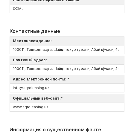
QXML
Контактные данные
Местонахождение:
100011, Тошкент шаҳри, Шайҳонтохур тумани, Абай кўчаси, 4а
Почтовый адрес:
100011, Тошкент шаҳри, Шайҳонтохур тумани, Абай кўчаси, 4а
Адрес электронной почты: *
info@agroleasing.uz
Официальный веб-сайт:*
www.agroleasing.uz
Информация о существенном факте