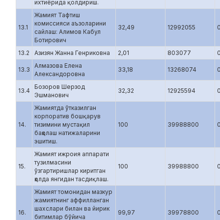
ихтиёрида қолдириш.
Жамият Тафтиш
комиссияси аъзоларини
13.1
32,49
12992055
сайлаш: Алимов Кабул
Ботирович
13.2
Азизян Жанна Генриковна
2,01
803077
Алмазова Елена
13.3
33,18
13268074
Александоровна
Бозоров Шерзод
13.4
32,32
12925594
Эшманович
Жамиятда ўтказилган
корпоратив бошқарув
14.
тизимини мустақил
100
39988800
баҳолаш натижаларини
эшитиш.
Жамият ижроия аппарати
тузилмасини
15.
100
39988800
ўзгартиришлар киритган
ҳолда янгидан тасдиқлаш.
Жамият томонидан мазкур
жамиятнинг аффилланган
шахслари билан ва йирик
16.
99,97
39978800
битимлар бўйича