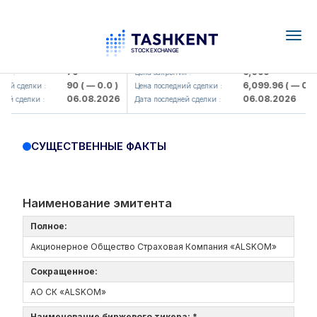
Togg
navig
Hamkorbank> ATB)
UZMK (<O'zmetkombinat> AJ)
79
6,099
я :
Цена закрытия :
90
( — 0.0 )
6,099.96
( — 0.0 
ий сделки :
Цена последний сделки :
06.08.2026
06.08.2026
ей сделки :
Дата последней сделки :
СУЩЕСТВЕННЫЕ ФАКТЫ
Наименование эмитента
Полное:
Акционерное Общество Страховая Компания «ALSKOM»
Сокращенное:
АО СК «ALSKOM»
Наименование биржевого тикера: *