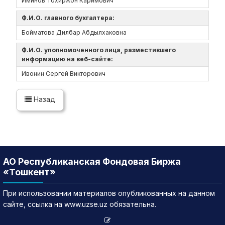
Иминов Тохиржон Каримович
Ф.И.О. главного бухгалтера:
Бойматова Дилбар Абдылхаковна
Ф.И.О. уполномоченного лица, разместившего
информацию на веб-сайте:
Ивонин Сергей Викторович
Назад
АО Республиканская Фондовая Биржа
«Тошкент»
При использовании материалов опубликованных на данном
сайте, ссылка на www.uzse.uz обязательна.