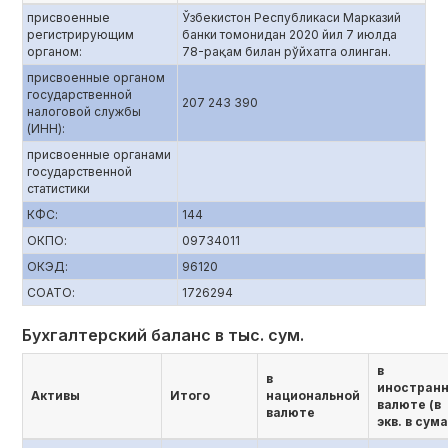
присвоенные
Ўзбекистон Республикаси Марказий
регистрирующим
банки томонидан 2020 йил 7 июлда
органом:
78-рақам билан рўйхатга олинган.
присвоенные органом
государственной
207 243 390
налоговой службы
(ИНН):
присвоенные органами
государственной
статистики
КФС:
144
ОКПО:
09734011
ОКЭД:
96120
СОАТО:
1726294
Бухгалтерский баланс в тыс. сум.
в
в
иностран
Активы
Итого
национальной
валюте (в
валюте
экв. в сума