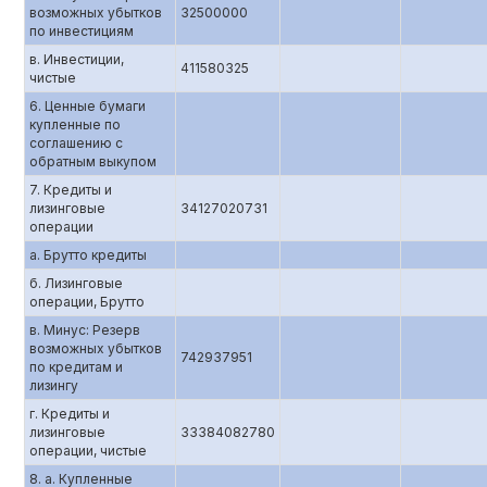
возможных убытков
32500000
по инвестициям
в. Инвестиции,
411580325
чистые
6. Ценные бумаги
купленные по
соглашению c
обратным выкупом
7. Кредиты и
лизинговые
34127020731
операции
а. Брутто кредиты
б. Лизинговые
операции, Брутто
в. Минус: Резерв
возможных убытков
742937951
по кредитам и
лизингу
г. Кредиты и
лизинговые
33384082780
операции, чистые
8. а. Купленные