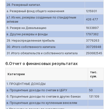
28. Резервный капитал.
а. Резервный фонд общего назначения
1215931
а.1. Из них, резервы созданные по стандартным
426 477
активам
б. Резерв на Девальвацию
1933897
в. Другие резервы и фонды
1797362
29. Нераспределенная прибыль
3776263
30. Итого собственного капитала
30726948
31. Итого обязательств и собственного капитала
250682545
6.Отчет о финансовых результатах
тыс.
Категории
сум.
1. ПРОЦЕНТНЫЕ ДОХОДЫ
a. Процентные доходы по счетам в ЦБРУ
50
б. Процентные доходы по счетам в других банках
131 109
в. Процентные доходы по купленным векселям