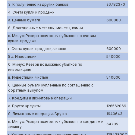
3. К получению из других банков
26782370
4. Счета купли и продажи
а. Ценные бумаги
600000
б. Драгоценные металлы, монеты, камни
в. Минус: Резерв возможных убытков по счетам
купли-продажи
г. Счета купли-продажи, чистые
600000
5 а. Инвестиции
540000
б. Минус: Резерв возможных убытков по
инвестициям
в. Инвестиции, чистые
540000
6. Ценные бумаги купленные по соглашению c
обратным выкупом
7. Кредиты и лизинговые операции
а. Брутто кредиты
126562069
б. Лизинговые операции, Брутто
1940643
в. Минус: Резерв возможных убытков по кредитам и
64705
лизингу
г. Кредиты и лизинговые операции, чистые
128438007