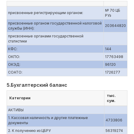
№ 70 ЦБ
присвоенные регистрирующим органом:
РУз
присвоенные органом государственной налоговой
203644820
службы (ИНН):
присвоенные органами государственной
статистики
КФС:
144
ОКПО:
17763498
ОКЭД:
96120
СОАТО:
1726277
5.Бухгалтерский баланс
тыс.
Категории
сум.
АКТИВЫ
1. Кассовая наличность и другие платежные
4733806
документы
2. К получению из ЦБРУ
56319274