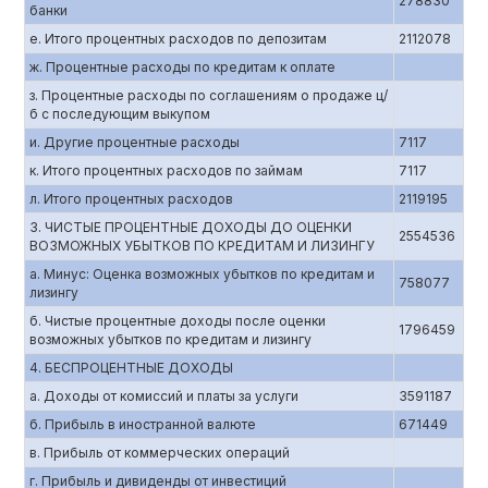
278830
банки
е. Итого процентных расходов по депозитам
2112078
ж. Процентные расходы по кредитам к оплате
з. Процентные расходы по соглашениям о продаже ц/
б с последующим выкупом
и. Другие процентные расходы
7117
к. Итого процентных расходов по займам
7117
л. Итого процентных расходов
2119195
3. ЧИСТЫЕ ПРОЦЕНТНЫЕ ДОХОДЫ ДО ОЦЕНКИ
2554536
ВОЗМОЖНЫХ УБЫТКОВ ПО КРЕДИТАМ И ЛИЗИНГУ
а. Минус: Оценка возможных убытков по кредитам и
758077
лизингу
б. Чистые процентные доходы после оценки
1796459
возможных убытков по кредитам и лизингу
4. БЕСПРОЦЕНТНЫЕ ДОХОДЫ
а. Доходы от комиссий и платы за услуги
3591187
б. Прибыль в иностранной валюте
671449
в. Прибыль от коммерческих операций
г. Прибыль и дивиденды от инвестиций