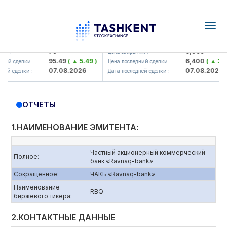
Togg
navig
amkorbank> ATB)
UZMK (<O'zmetkombinat> AJ)
79
6,099
 :
Цена закрытия :
95.49
( ▲ 5.49 )
6,400
( ▲ 300.
й сделки :
Цена последний сделки :
07.08.2026
07.08.2026
й сделки :
Дата последней сделки :
ОТЧЕТЫ
1.НАИМЕНОВАНИЕ ЭМИТЕНТА:
Частный акционерный коммерческий
Полное:
банк «Ravnaq-bank»
Сокращенное:
ЧАКБ «Ravnaq-bank»
Наименование
RBQ
биржевого тикера:
2.КОНТАКТНЫЕ ДАННЫЕ