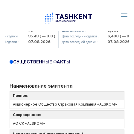
Togg
navig
Hamkorbank> ATB)
UZMK (<O'zmetkombinat> AJ)
79
6,099
я :
Цена закрытия :
95.49
( — 0.0 )
6,400
( — 0.0 )
ий сделки :
Цена последний сделки :
07.08.2026
07.08.2026
ей сделки :
Дата последней сделки :
СУЩЕСТВЕННЫЕ ФАКТЫ
Наименование эмитента
Полное:
Акционерное Общество Страховая Компания «ALSKOM»
Сокращенное:
АО СК «ALSKOM»
Наименование биржевого тикера: *