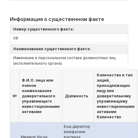
Информация о существенном факте
Номер существенного факта:
08
Наименование существенного факта:
Изменение в персональном составе должностных лиц
(исполнительного органа)
Количество и тип
Ф.И.О. лица или
акций,
полное
принадлежащих
наименование
лицу или
№
доверительного
Должность
доверительному
управляющего
управляющему
инвестиционными
инвестиционными
активами
активами
Количество
Бош директор
вазифасини
Имамов Хасан
вақтинча