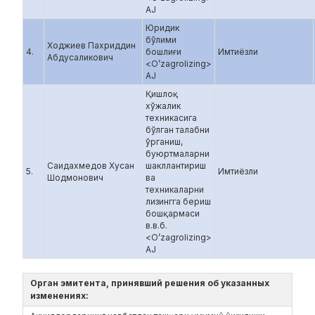
AJ
Юридик
бўлими
Ходжиев Пахриддин
4.
бошлиғи
Имтиёзли
Абдусаликович
<O’zagrolizing>
AJ
Қишлоқ
хўжалик
техникасига
бўлган талабни
ўрганиш,
буюртмаларни
Саидахмедов Хусан
шакллантириш
5.
Имтиёзли
Шодмонович
ва
техникаларни
лизингга бериш
бошқармаси
в.в.б.
<O’zagrolizing>
AJ
Орган эмитента, принявший решения об указанных
изменениях: