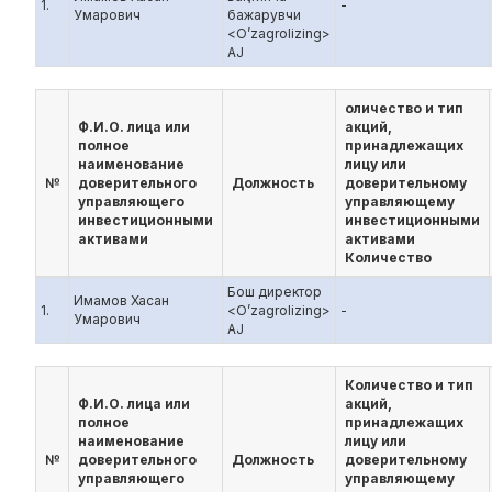
1.
-
Умарович
бажарувчи
<O’zagrolizing>
AJ
оличество и тип
Ф.И.О. лица или
акций,
полное
принадлежащих
наименование
лицу или
№
доверительного
Должность
доверительному
управляющего
управляющему
инвестиционными
инвестиционными
активами
активами
Количество
Бош директор
Имамов Хасан
1.
<O’zagrolizing>
-
Умарович
AJ
Количество и тип
Ф.И.О. лица или
акций,
полное
принадлежащих
наименование
лицу или
№
доверительного
Должность
доверительному
управляющего
управляющему