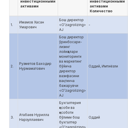
инвестиционными
инвестиционными
активами
активами
Количество
Бош директор
Имамов Хасан
1.
<O’zagrolizing>
-
Умарович
AJ
Бош директор
ўринбосари-
лизинг
лойиҳалари
мониторинги
ва маркетинг
Рузметов Баходир
2.
бўйича
Оддий, Имтиёзли
Нурмаматович
директор
вазифасини
вақтинча
бажарувчи
<O’zagrolizing>
AJ
Бухгалтерия
ҳисоби ва
ҳисоботи
Атабаев Нурилла
3.
бўлими бош
Оддий
Нарзуллаевич
бухгалтер
<O’zagrolizing>