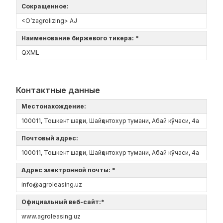
Сокращенное:
<O’zagrolizing> AJ
Наименование биржевого тикера: *
QXML
Контактные данные
Местонахождение:
100011, Тошкент шаҳри, Шайҳонтохур тумани, Абай кўчаси, 4а
Почтовый адрес:
100011, Тошкент шаҳри, Шайҳонтохур тумани, Абай кўчаси, 4а
Адрес электронной почты: *
info@agroleasing.uz
Официальный веб-сайт:*
www.agroleasing.uz