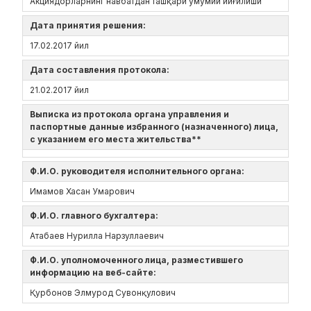
Акциядорларнинг навбатдан ташқари умумий йиғилиши
Дата принятия решения:
17.02.2017 йил
Дата составления протокола:
21.02.2017 йил
Выписка из протокола органа управления и
паспортные данные избранного (назначенного) лица,
с указанием его места жительства**
Ф.И.О. руководителя исполнительного органа:
Имамов Хасан Умарович
Ф.И.О. главного бухгалтера:
Атабаев Нурилла Нарзуллаевич
Ф.И.О. уполномоченного лица, разместившего
информацию на веб-сайте:
Қурбонов Элмурод Сувонқулович