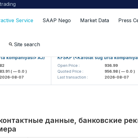
 trading
ractive Service
SAAP Nego
Market Data
Press C
sting companies
Site search
kompaniyasi> AJ)
KFSKP (<Kafolat sug'urta kompaniyasi> A
Open Price :
936.99
1
( — 0.0 )
Quoted Price :
956.98
( — 0.0 )
-08-07
Last transaction :
2026-08-07
контактные данные, банковские ре
мера