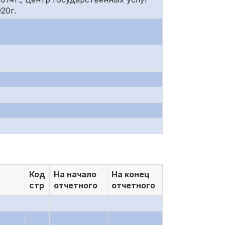
20г.
Код
На начало
На конец
стр
отчетного
отчетного