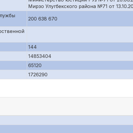
Мирзо Улугбекского района №71 от 13.10.20
службы
200 638 670
рственной
144
14853404
65120
1726290