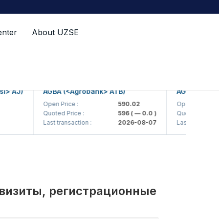
enter
About UZSE
J)
AGBA (<Agrobank> ATB)
AGBAP (<Agroba
Open Price :
590.02
Open Price :
Quoted Price :
596
( — 0.0 )
Quoted Price :
Last transaction :
2026-08-07
Last transaction :
квизиты, регистрационные