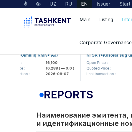
UZ
RU
EN
Issuer
Start
Main
Listing
Inte
Interactive Services
Information disclose by li
Corporate Governance
KP (<Olmaliq KMK> AJ)
KFSK (<Kafolat sug'urta 
Price :
16,100
Open Price :
82
d Price :
16,288
( — 0.0 )
Quoted Price :
83.9
transaction :
2026-08-07
Last transaction :
2026
REPORTS
Наименование эмитента, 
и идентификационные но