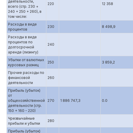
деятельности,
220
12 358
всего (стр. 230 +
240 + 250 + 260), в
том числе:
Расходы в виде
230
8 498,9
процентов
Расходы в виде
процентов по
240
долгосрочной
аренде (лизингу)
Убытки от валютных
250
3 859,2
курсовых разниц
Прочие расходы по
финансовой
260
деятельности
Прибыль (убыток)
от
общехозяйственной
270
1 886 747,3
0.0
деятельности (стр.
150 + 160 - 220)
Чрезвычайные
280
прибыли и убытки
Прибыль (убыток)