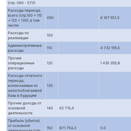
(стр. 060 - 070)
Расходы периода,
всего (стр.100 + 110
090
6 167 551,3
+ 120 + 130), в том
числе:
Расходы по
100
реализации
Административные
110
4 732 195,5
расходы
Прочие
операционные
120
1 435 355,8
расходы
Расходы отчетного
периода,
исключаемые из
130
налогооблагаемой
базы в будущем
Прочие доходы от
основной
140
62 710,4
деятельности
Прибыль (убыток)
от основной
150
871 754,3
0.0
деятельности (стр.