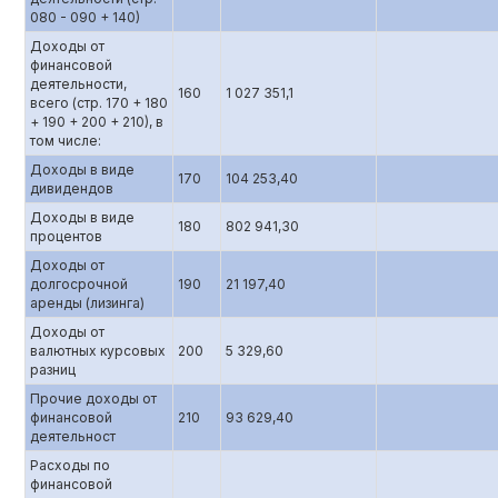
080 - 090 + 140)
Доходы от
финансовой
деятельности,
160
1 027 351,1
всего (стр. 170 + 180
+ 190 + 200 + 210), в
том числе:
Доходы в виде
170
104 253,40
дивидендов
Доходы в виде
180
802 941,30
процентов
Доходы от
долгосрочной
190
21 197,40
аренды (лизинга)
Доходы от
валютных курсовых
200
5 329,60
разниц
Прочие доходы от
финансовой
210
93 629,40
деятельност
Расходы по
финансовой