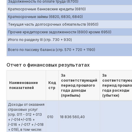
Задолженность по оплате труда (6700)
Краткосрочные банковские кредиты (6810)
Краткосрочные займы (6820, 6830, 6840)
Текущая часть долгосрочных обязательств (6950)
Прочие кредиторские задолженности (6900 кроме 6950)
Итого по разделу III (стр. 730 + 930)
Всего по пассиву баланса (стр. 570 + 720 + 1190)
Отчет о финансовых результатах
За
За
соответствующий
соответствую
Наименование
Код
период прошлого
период прошло
показателей
стр
года доходы
года расходы
(прибыль)
(убытки)
Доходы от оказания
страховых услуг
(стр. 011 - 012 + 013
010
18 836 560,40
+ /-014+/-015 +
/-016 + /-017 + /-018
+ 019), в том числе: