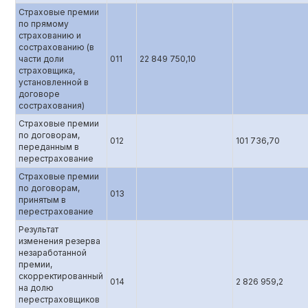
Страховые премии
по прямому
страхованию и
сострахованию (в
части доли
011
22 849 750,10
страховщика,
установленной в
договоре
сострахования)
Страховые премии
по договорам,
012
101 736,70
переданным в
перестрахование
Страховые премии
по договорам,
013
принятым в
перестрахование
Результат
изменения резерва
незаработанной
премии,
скорректированный
014
2 826 959,2
на долю
перестраховщиков