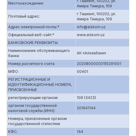
г.Ташкент, 100202, ул.
Местонахождение:
Амира Темура, 109
г.Ташкент, 100202, ул.
Почтовый адрес:
Амира Темура, 109
Адрес электронной почты:*
info@alskom.uz
Официальный веб-сайт:*
www.alskom.uz
БАНКОВСКИЕ РЕКВИЗИТЫ
Наименование обслуживающего
АК «Алокабанк»
банка:
Номер расчетного счета:
20208000000155291001
МФО:
00401
РЕГИСТРАЦИОННЫЕ И
ИДЕНТИФИКАЦИОННЫЕ НОМЕРА,
ПРИСВОЕННЫЕ
регистрирующим органом:
109 (3423)
органом государственной
201941144
налоговой службы (ИНН):
Номера, присвоенные органом
государственной статистики
КФС:
144