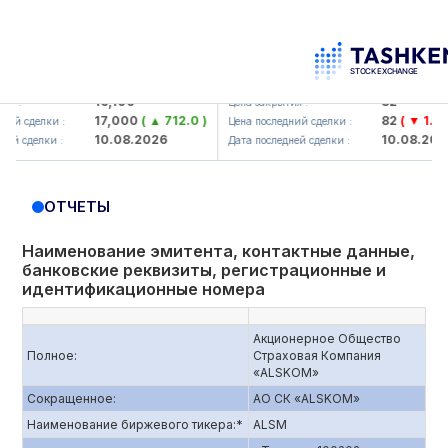
aliq KMK> AJ)
KFSK (<Kafolat sug'urta kompaniyas
16,100
82
Цена закрытия :
17,000
( ▲ 712.0 )
82
( ▼ 1.91 )
елки :
Цена последний сделки :
10.08.2026
10.08.2026
елки :
Дата последней сделки :
ОТЧЕТЫ
Наименование эмитента, контактные данные,
банковские реквизиты, регистрационные и
идентификационные номера
Акционерное Общество
Полное:
Страховая Компания
«ALSKOM»
Сокращенное:
АО СК «ALSKOM»
Наименование биржевого тикера:*
ALSM