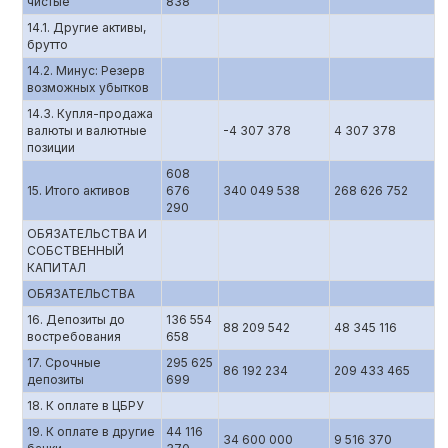
чистые
838
14.1. Другие активы,
брутто
14.2. Минус: Резерв
возможных убытков
14.3. Купля-продажа
валюты и валютные
-4 307 378
4 307 378
позиции
608
15. Итого активов
676
340 049 538
268 626 752
290
ОБЯЗАТЕЛЬСТВА И
СОБСТВЕННЫЙ
КАПИТАЛ
ОБЯЗАТЕЛЬСТВА
16. Депозиты до
136 554
88 209 542
48 345 116
востребования
658
17. Срочные
295 625
86 192 234
209 433 465
депозиты
699
18. К оплате в ЦБРУ
19. К оплате в другие
44 116
34 600 000
9 516 370