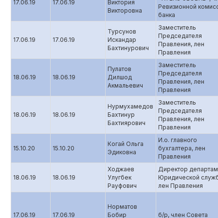
17.06.19
17.06.19
Виктория
Ревизионной комис
Викторовна
банка
Заместитель
Турсунов
Председателя
17.06.19
17.06.19
Искандар
Правления, лен
Бахтинурович
Правления
Заместитель
Пулатов
Председателя
18.06.19
18.06.19
Дилшод
Правления, лен
Акмальевич
Правления
Заместитель
Нурмухамедов
Председателя
18.06.19
18.06.19
Бахтинур
Правления, лен
Бахтиярович
Правления
И.о. главного
Когай Ольга
15.10.20
15.10.20
бухгалтера, лен
Эдиковна
Правления
Ходжаев
Директор департам
18.06.19
18.06.19
Улугбек
Юридической служ
Рауфович
лен Правления
Норматов
17.06.19
17.06.19
Бобир
б/р, член Совета