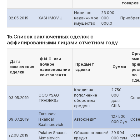
товаров 
Нежилое
23 000
02.05.2019
XASHIMOV U.
недвижимое
000
Приобрет
имущество
000,0
15.Список заключенных сделок с
аффилированными лицами отчетном году
Орг
Ф.И.О. или
эми
Дата
полное
Предмет
при
заключения
Сумма
наименование
сделки
реш
сделки
контрагента
по
сде
Кредит на
2 750
ООО «SAO
пополнение
000
03.05.2019
Сове
TRADERS»
оборотных
долл.
средств
США
Tursunov
127 500
09.07.2019
Iskandar
Автокредит
Сове
000 Сум
Baxtinurovich
Pulatov Shuxrat
Образовательный
29 994
22.08.2019
Сове
Akmalevich
кредит
000 сум