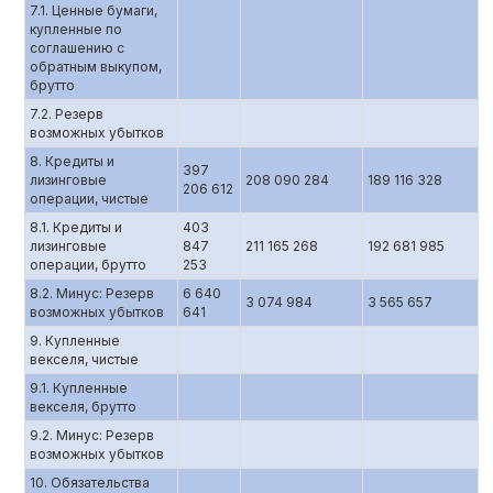
7.1. Ценные бумаги,
купленные по
соглашению с
обратным выкупом,
брутто
7.2. Резерв
возможных убытков
8. Кредиты и
397
лизинговые
208 090 284
189 116 328
206 612
операции, чистые
8.1. Кредиты и
403
лизинговые
847
211 165 268
192 681 985
операции, брутто
253
8.2. Минус: Резерв
6 640
3 074 984
3 565 657
возможных убытков
641
9. Купленные
векселя, чистые
9.1. Купленные
векселя, брутто
9.2. Минус: Резерв
возможных убытков
10. Обязательства