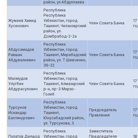
район, ул.Абдуллаева
Республика
Республика
Жумаев Хамид
Узбекистан, город
17
Член Совета Банка
Хусенович
Ташкент, Чиланзарский
го
район, ул.
Домбрабод-2-2а
Республика
Абдусамадов
Узбекистан, город
17
Равшан
Ташкент, Мирабадский
Член Совета Банка
го
Абдувалиевич
район, ул. Т.Шевченко,
36-22
Республика
Махмудов
Узбекистан, город
17
Улугбек
Ташкент, Алмазарский
Член Совета Банка
го
Абдурасулович
р-н, пр-3 Мирзо-
Голиб
Республика
Турсунов
Узбекистан, город
Председатель
17
Искандар
Ташкент,
Правления
го
Бахтинурович
Юнусабадский район,
ул. Турсунова, 3
Республика
Заместитель
Пулатов Дилшод
Узбекистан, город
Председателя
18