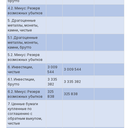
брутто
4.2. Минус: Резерв
возможных убытков
5. Драгоценные
металлы, монеты,
камни, чистые
5.1. Драгоценные
металлы, монеты,
камни, брутто
5.2. Минус: Резерв
возможных убытков
6. Инвестиции,
3 009
3 009 544
чистые
544
6.1. Инвестиции,
3 335
3 335 382
брутто
382
6.2. Минус: Резерв
325
325 838
возможных убытков
838
7. Ценные бумаги
купленные по
соглашению c
обратным выкупом,
чистые