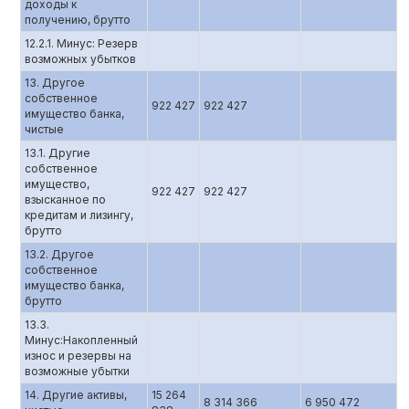
доходы к
получению, брутто
12.2.1. Минус: Резерв
возможных убытков
13. Другое
собственное
922 427
922 427
имущество банка,
чистые
13.1. Другие
собственное
имущество,
922 427
922 427
взысканное по
кредитам и лизингу,
брутто
13.2. Другое
собственное
имущество банка,
брутто
13.3.
Минус:Накопленный
износ и резервы на
возможные убытки
14. Другие активы,
15 264
8 314 366
6 950 472