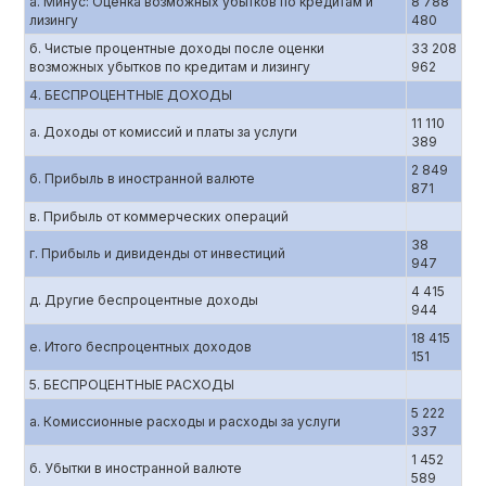
а. Минус: Оценка возможных убытков по кредитам и
8 788
лизингу
480
б. Чистые процентные доходы после оценки
33 208
возможных убытков по кредитам и лизингу
962
4. БЕСПРОЦЕНТНЫЕ ДОХОДЫ
11 110
а. Доходы от комиссий и платы за услуги
389
2 849
б. Прибыль в иностранной валюте
871
в. Прибыль от коммерческих операций
38
г. Прибыль и дивиденды от инвестиций
947
4 415
д. Другие беспроцентные доходы
944
18 415
е. Итого беспроцентных доходов
151
5. БЕСПРОЦЕНТНЫЕ РАСХОДЫ
5 222
а. Комиссионные расходы и расходы за услуги
337
1 452
б. Убытки в иностранной валюте
589