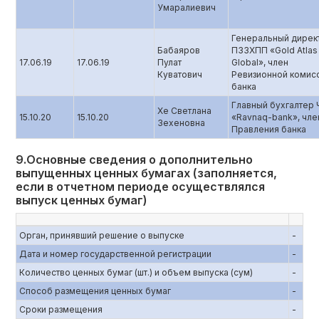
Умаралиевич
Генеральный дирек
Бабаяров
ПЗЗХПП «Gold Atlas
17.06.19
17.06.19
Пулат
Global», член
Куватович
Ревизионной комис
банка
Главный бухгалтер
Хе Светлана
15.10.20
15.10.20
«Ravnaq-bank», чле
Зехеновна
Правления банка
9.Основные сведения о дополнительно
выпущенных ценных бумагах (заполняется,
если в отчетном периоде осуществлялся
выпуск ценных бумаг)
Орган, принявший решение о выпуске
-
Дата и номер государственной регистрации
-
Количество ценных бумаг (шт.) и объем выпуска (сум)
-
Способ размещения ценных бумаг
-
Сроки размещения
-