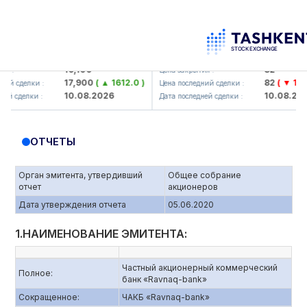
aliq KMK> AJ)
KFSK (<Kafolat sug'urta kompaniya
16,100
82
Цена закрытия :
17,900
( ▲ 1612.0 )
82
( ▼ 1.91 )
елки :
Цена последний сделки :
10.08.2026
10.08.2026
лки :
Дата последней сделки :
ОТЧЕТЫ
Орган эмитента, утвердивший
Общее собрание
отчет
акционеров
Дата утверждения отчета
05.06.2020
1.НАИМЕНОВАНИЕ ЭМИТЕНТА:
Частный акционерный коммерческий
Полное:
банк «Ravnaq-bank»
Сокращенное:
ЧАКБ «Ravnaq-bank»