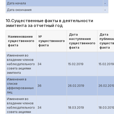
Дата начала
-
Дата окончания
-
10.Существенные факты в деятельности
эмитента за отчетный год
Дата
Дата
Наименование
№
наступления
публика
существенного
существенного
существенного
существ
факта
факта
факта
факта
Изменения во
владении членов
наблюдательного
34
15.02.2019
15.02.2019
совета акциями
эмитента
Изменения в
списке
36
26.02.2019
26.02.201
аффилированных
лиц
Изменения во
владении членов
наблюдательного
34
18.03.2019
18.03.201
совета акциями