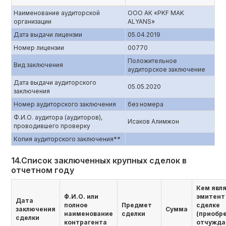
Наименование аудиторской
ООО АК «PKF MAK
организации
ALYANS»
Дата выдачи лицензии
05.04.2019
Номер лицензии
00770
Положительное
Вид заключения
аудиторское заключение
Дата выдачи аудиторского
05.05.2020
заключения
Номер аудиторского заключения
без номера
Ф.И.О. аудитора (аудиторов),
Исаков Алимжон
проводившего проверку
Копия аудиторского заключения**
14.Список заключенных крупных сделок в
отчетном году
Кем явл
Ф.И.О. или
эмитент
Дата
полное
Предмет
сделке
заключения
Сумма
наименование
сделки
(приобр
сделки
контрагента
отчужда