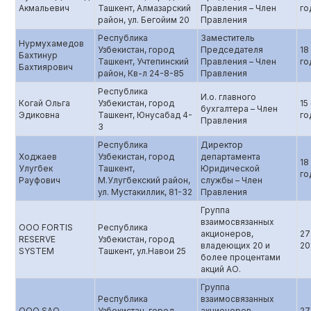
Акмальевич
Ташкент, Алмазарский
Правления – Член
го
район, ул. Бегойим 20
Правления
Республика
Заместитель
Нурмухамедов
Узбекистан, город
Председателя
18
Бахтинур
Ташкент, Учтепинский
Правления – Член
го
Бахтиярович
район, Кв-л 24-8-85
Правления
Республика
И.о. главного
Когай Ольга
Узбекистан, город
15
бухгалтера – Член
Эдиковна
Ташкент, Юнусабад 4-
го
Правления
3
Республика
Директор
Ходжаев
Узбекистан, город
департамента
18
Улугбек
Ташкент,
Юридической
го
Рауфович
М.Улугбекский район,
службы – Член
ул. Мустакиллик, 81-32
Правления
Группа
взаимосвязанных
ООО FORTIS
Республика
акционеров,
27
RESERVE
Узбекистан, город
владеющих 20 и
20
SYSTEM
Ташкент, ул.Навои 25
более процентами
акций АО.
Группа
Республика
взаимосвязанных
OOO SAO
Узбекистан, город
акционеров,
27