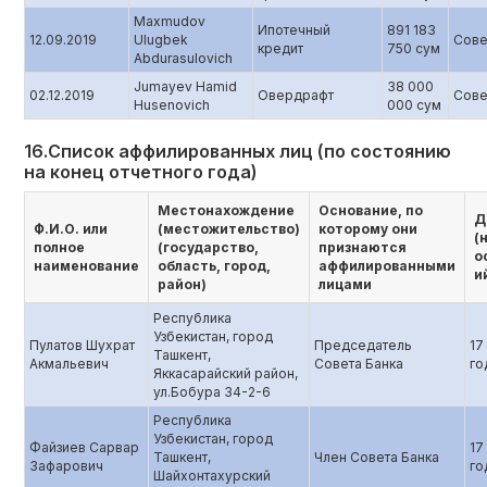
Maxmudov
Ипотечный
891 183
12.09.2019
Ulugbek
Сове
кредит
750 сум
Abdurasulovich
Jumayev Hamid
38 000
02.12.2019
Овердрафт
Сове
Husenovich
000 сум
16.Список аффилированных лиц (по состоянию
на конец отчетного года)
Местонахождение
Основание, по
Д
Ф.И.О. или
(местожительство)
которому они
(
полное
(государство,
признаются
о
наименование
область, город,
аффилированными
и
район)
лицами
Республика
Узбекистан, город
Пулатов Шухрат
Председатель
17
Ташкент,
Акмальевич
Совета Банка
го
Яккасарайский район,
ул.Бобура 34-2-6
Республика
Узбекистан, город
Файзиев Сарвар
17
Ташкент,
Член Совета Банка
Зафарович
го
Шайхонтахурский