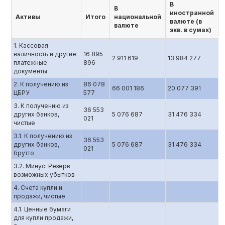
В
В
иностранной
Активы
Итого
национальной
валюте (в
валюте
экв. в сумах)
1. Кассовая
наличность и другие
16 895
2 911 619
13 984 277
платежные
896
документы
2. К получению из
86 078
66 001 186
20 077 391
ЦБРУ
577
3. К получению из
36 553
других банков,
5 076 687
31 476 334
021
чистые
3.1. К получению из
36 553
других банков,
5 076 687
31 476 334
021
брутто
3.2. Минус: Резерв
возможных убытков
4. Счета купли и
продажи, чистые
4.1. Ценные бумаги
для купли продажи,