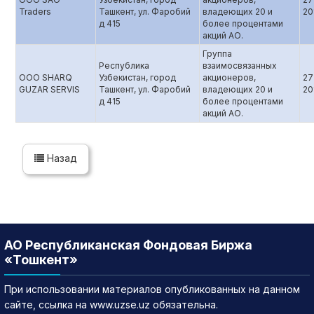
Traders
Ташкент, ул. Фаробий
владеющих 20 и
20
д 415
более процентами
акций АО.
Группа
Республика
взаимосвязанных
OOO SHARQ
Узбекистан, город
акционеров,
27
GUZAR SERVIS
Ташкент, ул. Фаробий
владеющих 20 и
20
д 415
более процентами
акций АО.
Назад
АО Республиканская Фондовая Биржа
«Тошкент»
При использовании материалов опубликованных на данном
сайте, ссылка на www.uzse.uz обязательна.