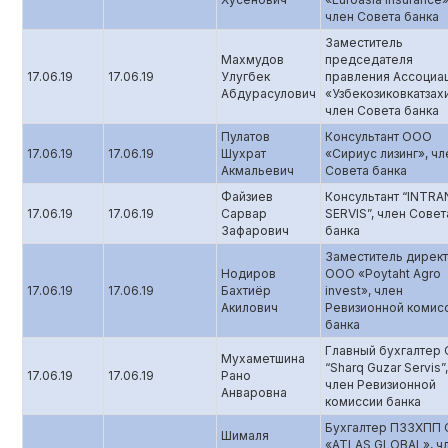
член Совета банка
Заместитель
Махмудов
председателя
17.06.19
17.06.19
Улугбек
правления Ассоциа
Абдурасулович
«Узбекозиковкатзах
член Совета банка
Пулатов
Консультант ООО
17.06.19
17.06.19
Шухрат
«Сириус лизинг», чл
Акмальевич
Совета банка
Файзиев
Консультант “INTRA
17.06.19
17.06.19
Сарвар
SERVIS”, член Совет
Зафарович
банка
Заместитель дирек
Нодиров
ООО «Poytaht Agro
17.06.19
17.06.19
Бахтиёр
invest», член
Акилович
Ревизионной комис
банка
Главный бухгалтер
Мухаметшина
“Sharq Guzar Servis”,
17.06.19
17.06.19
Рано
член Ревизионной
Анваровна
комиссии банка
Бухгалтер ПЗЗХПП
Шималя
«ATLAS GLOBAL», ч