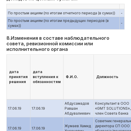
По простым акциям (по итогам отчетного периода (в сумах))
-
По простым акциям (по итогам предыдущих периодов (в
-
сумах))
8.Изменения в составе наблюдательного
совета, ревизионной комиссии или
исполнительного органа
дата
дата
принятия
вступления к
Ф.И.О.
Должность
решения
обязанностям
Абдусамадов
Консультант в ООО
17.06.19
17.06.19
Равшан
«GMT SOLUTIONS»,
Абдувалиевич
член Совета банка
Советник генераль
Жумаев Хамид
директора СП ООО
17.06.19
17.06.19
Хусенович
«Euroasia Insurance»