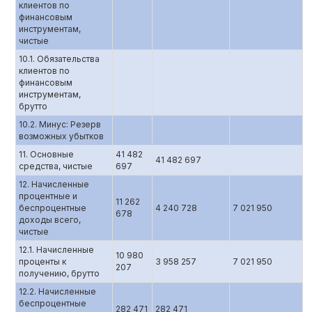
клиентов по
финансовым
инструментам,
чистые
10.1. Обязательства
клиентов по
финансовым
инструментам,
брутто
10.2. Минус: Резерв
возможных убытков
11. Основные
41 482
41 482 697
средства, чистые
697
12. Начисленные
процентные и
11 262
беспроцентные
4 240 728
7 021 950
678
доходы всего,
чистые
12.1. Начисленные
10 980
проценты к
3 958 257
7 021 950
207
получению, брутто
12.2. Начисленные
беспроцентные
282 471
282 471