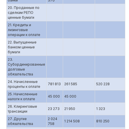
банки
370
20. Проданные по
сделкам РЕПО
ценные бумаги
21. Кредиты и
лизинговые
операции к оплате
22. Выпущенные
банком ценные
бумаги
23.
Субординированные
долговые
обязательства
24. Начисленные
781 813
261 585
520 228
проценты к оплате
25. Начисленные
45 000
45 000
налоги к оплате
26. Клиринговые
23 273
21 950
1 323
трансакции
27. Другие
2 024
1 214 508
810 250
обязательства
758