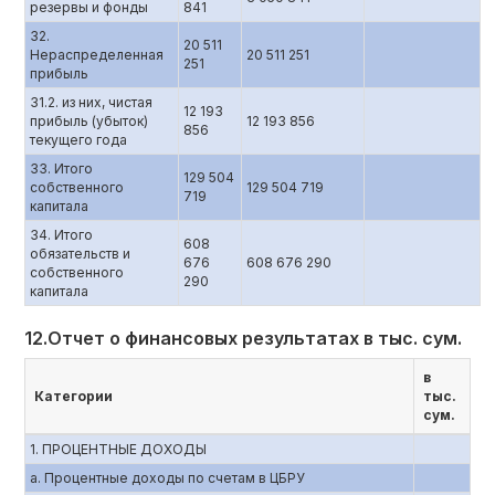
резервы и фонды
841
32.
20 511
Нераспределенная
20 511 251
251
прибыль
31.2. из них, чистая
12 193
прибыль (убыток)
12 193 856
856
текущего года
33. Итого
129 504
собственного
129 504 719
719
капитала
34. Итого
608
обязательств и
676
608 676 290
собственного
290
капитала
12.Отчет о финансовых результатах в тыс. сум.
в
Категории
тыс.
сум.
1. ПРОЦЕНТНЫЕ ДОХОДЫ
a. Процентные доходы по счетам в ЦБРУ