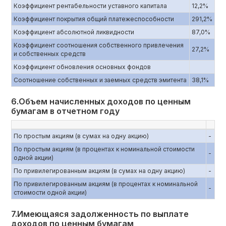
Коэффициент рентабельности уставного капитала
12,2%
Коэффициент покрытия общий платежеспособности
291,2%
Коэффициент абсолютной ликвидности
87,0%
Коэффициент соотношения собственного привлечения
27,2%
и собственных средств
Коэффициент обновления основных фондов
Соотношение собственных и заемных средств эмитента
38,1%
6.Объем начисленных доходов по ценным
бумагам в отчетном году
По простым акциям (в сумах на одну акцию)
-
По простым акциям (в процентах к номинальной стоимости
-
одной акции)
По привилегированным акциям (в сумах на одну акцию)
-
По привилегированным акциям (в процентах к номинальной
-
стоимости одной акции)
7.Имеющаяся задолженность по выплате
доходов по ценным бумагам