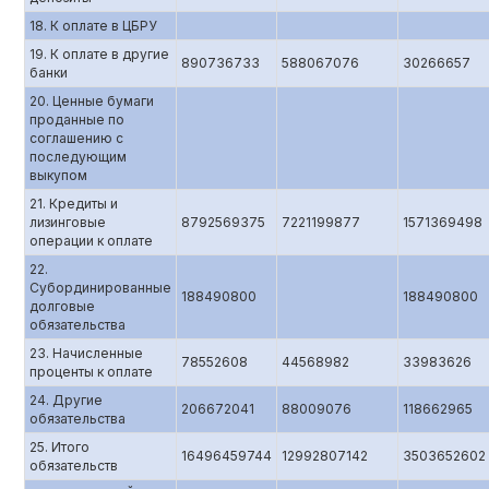
18. К оплате в ЦБРУ
19. К оплате в другие
890736733
588067076
30266657
банки
20. Ценные бумаги
проданные по
соглашению с
последующим
выкупом
21. Кредиты и
лизинговые
8792569375
7221199877
1571369498
операции к оплате
22.
Субординированные
188490800
188490800
долговые
обязательства
23. Начисленные
78552608
44568982
33983626
проценты к оплате
24. Другие
206672041
88009076
118662965
обязательства
25. Итого
16496459744
12992807142
3503652602
обязательств