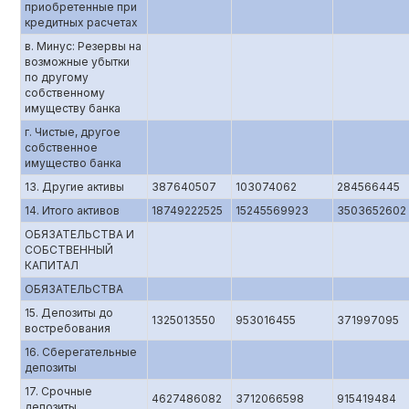
приобретенные при
кредитных расчетах
в. Минус: Резервы на
возможные убытки
по другому
собственному
имуществу банка
г. Чистые, другое
собственное
имущество банка
13. Другие активы
387640507
103074062
284566445
14. Итого активов
18749222525
15245569923
3503652602
ОБЯЗАТЕЛЬСТВА И
СОБСТВЕННЫЙ
КАПИТАЛ
ОБЯЗАТЕЛЬСТВА
15. Депозиты до
1325013550
953016455
371997095
востребования
16. Сберегательные
депозиты
17. Срочные
4627486082
3712066598
915419484
депозиты