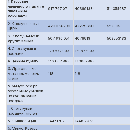
1. Кассовая
наличность и другие
917 747 071
403691384
514055687
платежные
документы
2. К получению из
478 324 293
477796608
527685
ЦБРУ
3. К получению из
507 630 051
4076918
503553133
других банков
4. Счета купли и
129 872 003
129872003
продажи
а. Ценные бумаги
143 002 883
143002883
б. Драгоценные
металлы, монеты,
118
118
камни
в. Минус: Резерв
возможных убытков
по счетам купли-
продажи
г. Счета купли-
продажи, чистые
5. а. Инвестиции
144612023
144612023
б. Минус: Резерв