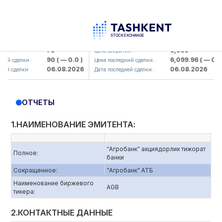
mkorbank> ATB)
UZMK (<O'zmetkombinat> AJ)
79
6,099
:
Цена закрытия :
90
( — 0.0 )
6,099.96
( — 0.0 )
 сделки :
Цена последний сделки :
06.08.2026
06.08.2026
 сделки :
Дата последней сделки :
ОТЧЕТЫ
1.НАИМЕНОВАНИЕ ЭМИТЕНТА:
“Агробанк” акциядорлик тижорат
Полное:
банки
Сокращенное:
“Агробанк” АТБ
Наименование биржевого
AGB
тикера:
2.КОНТАКТНЫЕ ДАННЫЕ