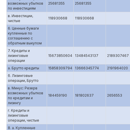
возможных убытков
25681355
25681355
по инвестициям
в. Инвестиции,
118930668
118930668
чистые
6. Ценные бумаги
купленные по
соглашению c
обратным выкупом
7. Кредиты и
лизинговые
15673850604
13484543137
2189307467
операции
а. Брутто кредиты
15858309794
13666345774
2191964020
б. Лизинговые
операции, Брутто
в. Минус: Резерв
возможных убытков
184459190
181802637
2656553
по кредитам и
лизингу
г. Кредиты и
лизинговые
операции, чистые
8. а. Купленные