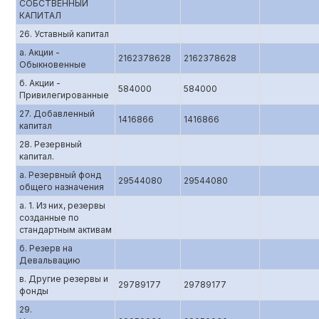
СОБСТВЕННЫЙ
КАПИТАЛ
26. Уставный капитал
а. Акции -
2162378628
2162378628
Обыкновенные
б. Акции -
584000
584000
Привилегированные
27. Добавленный
1416866
1416866
капитал
28. Резервный
капитал.
а. Резервный фонд
29544080
29544080
общего назначения
а. 1. Из них, резервы
созданные по
стандартным активам
б. Резерв на
Девальвацию
в. Другие резервы и
29789177
29789177
фонды
29.