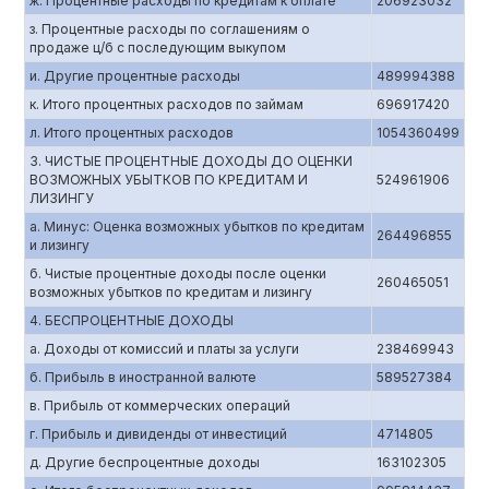
ж. Процентные расходы по кредитам к оплате
206923032
з. Процентные расходы по соглашениям о
продаже ц/б с последующим выкупом
и. Другие процентные расходы
489994388
к. Итого процентных расходов по займам
696917420
л. Итого процентных расходов
1054360499
3. ЧИСТЫЕ ПРОЦЕНТНЫЕ ДОХОДЫ ДО ОЦЕНКИ
ВОЗМОЖНЫХ УБЫТКОВ ПО КРЕДИТАМ И
524961906
ЛИЗИНГУ
а. Минус: Оценка возможных убытков по кредитам
264496855
и лизингу
б. Чистые процентные доходы после оценки
260465051
возможных убытков по кредитам и лизингу
4. БЕСПРОЦЕНТНЫЕ ДОХОДЫ
а. Доходы от комиссий и платы за услуги
238469943
б. Прибыль в иностранной валюте
589527384
в. Прибыль от коммерческих операций
г. Прибыль и дивиденды от инвестиций
4714805
д. Другие беспроцентные доходы
163102305