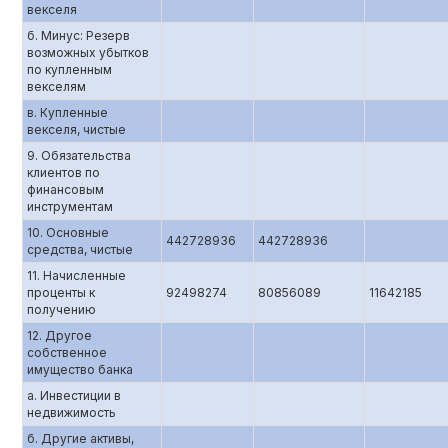
векселя
б. Минус: Резерв
возможных убытков
по купленным
векселям
в. Купленные
векселя, чистые
9. Обязательства
клиентов по
финансовым
инструментам
10. Основные
442728936
442728936
средства, чистые
11. Начисленные
проценты к
92498274
80856089
11642185
получению
12. Другое
собственное
имущество банка
а. Инвестиции в
недвижимость
б. Другие активы,