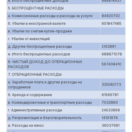
е. Итого беспроцентных доходов
995814437
5. БЕСПРОЦЕНТНЫЕ РАСХОДЫ
а. Комиссионные расходы и расходы за услуги
84920702
б. Убытки в иностранной валюте
601847485
в. Убытки по счетам купли-продажи
г. Убытки от инвестиций
д. Другие беспроцентные расходы
2102891
е. Итого беспроцентных расходов
688871078
6. ЧИСТЫЙ ДОХОД ДО ОПЕРАЦИОННЫХ
567408410
РАСХОДОВ
7. ОПЕРАЦИОННЫЕ РАСХОДЫ
а. Заработная плата и другие расходы на
325082173
сотрудников
б. Аренда и содержание
61566781
в. Командировочные и транспортные расходы
7032860
г. Административные расходы
24533899
д. Репрезентация и благотворительность
14101976
е. Расходы на износ
36037681