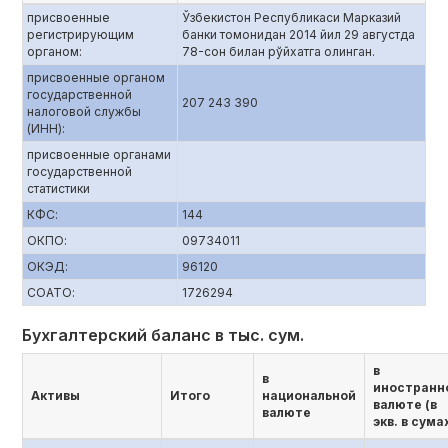
присвоенные
Ўзбекистон Республикаси Марказий
регистрирующим
банки томонидан 2014 йил 29 августда
органом:
78-сон билан рўйхатга олинган.
присвоенные органом
государственной
207 243 390
налоговой службы
(ИНН):
присвоенные органами
государственной
статистики
КФС:
144
ОКПО:
09734011
ОКЭД:
96120
СОАТО:
1726294
Бухгалтерский баланс в тыс. сум.
в
в
иностранн
Активы
Итого
национальной
валюте (в
валюте
экв. в сума