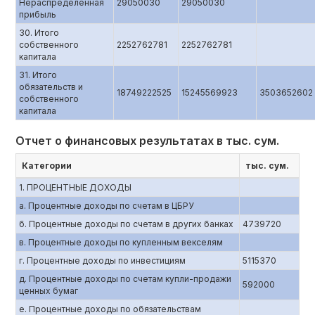
Нераспределенная
29050030
29050030
прибыль
30. Итого
собственного
2252762781
2252762781
капитала
31. Итого
обязательств и
18749222525
15245569923
3503652602
собственного
капитала
Отчет о финансовых результатах в тыс. сум.
Категории
тыс. сум.
1. ПРОЦЕНТНЫЕ ДОХОДЫ
a. Процентные доходы по счетам в ЦБРУ
б. Процентные доходы по счетам в других банках
4739720
в. Процентные доходы по купленным векселям
г. Процентные доходы по инвестициям
5115370
д. Процентные доходы по счетам купли-продажи
592000
ценных бумаг
е. Процентные доходы по обязательствам