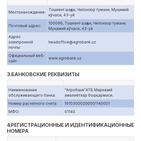
Тошкент шаҳри, Чилонзор тумани, Муқимий
Местонахождение:
кўчаси, 43-уй
100096, Тошкент шаҳри, Чилонзор тумани,
Почтовый адрес:
Муқимий кўчаси, 43-уй
Адрес
электронной
headoffice@agrobank.uz
почты:
Официальный веб-
www.agrobank.uz
сайт:
3.БАНКОВСКИЕ РЕКВИЗИТЫ
Наименование
“Агробанк”АТБ Марказий
обслуживающего банка:
амалиётлар бошқармаси.
Номер расчетного счета:
16103000200001140001
МФО:
01140
4.РЕГИСТРАЦИОННЫЕ И ИДЕНТИФИКАЦИОННЫЕ
НОМЕРА