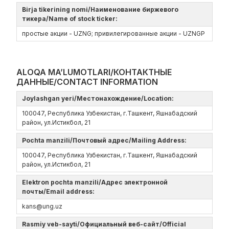
Birja tikerining nomi/Наименование биржевого
тикера/Name of stock ticker:
простые акции - UZNG; привилегированные акции - UZNGP
ALOQA MA’LUMOTLARI/КОНТАКТНЫЕ
ДАННЫЕ/CONTACT INFORMATION
Joylashgan yeri/Местонахождение/Location:
100047, Республика Узбекистан, г.Ташкент, Яшнабадский
район, ул.Истикбол, 21
Pochta manzili/Почтовый адрес/Mailing Address:
100047, Республика Узбекистан, г.Ташкент, Яшнабадский
район, ул.Истикбол, 21
Elektron pochta manzili/Адрес электронной
почты/Email address:
kans@ung.uz
Rasmiy veb-sayti/Официальный веб-сайт/Official