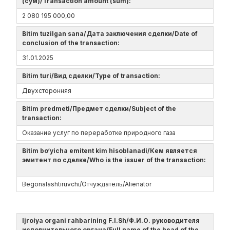
(сум)/Transaction amount (sum):
2 080 195 000,00
Bitim tuzilgan sana/Дата заключения сделки/Date of
conclusion of the transaction:
31.01.2025
Bitim turi/Вид сделки/Type of transaction:
Двухсторонняя
Bitim predmeti/Предмет сделки/Subject of the
transaction:
Оказание услуг по переработке природного газа
Bitim bo‘yicha emitent kim hisoblanadi/Кем является
эмитент по сделке/Who is the issuer of the transaction:
Begonalashtiruvchi/Отчуждатель/Alienator
Ijroiya organi rahbarining F.I.Sh/Ф.И.О. руководителя
исполнительного органа/Full name of the head of the