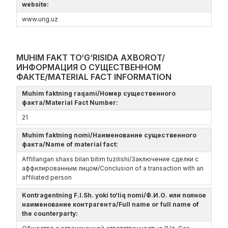
website:
www.ung.uz
MUHIM FAKT TO‘G‘RISIDA AXBOROT/
ИНФОРМАЦИЯ О СУЩЕСТВЕННОМ
ФАКТЕ/MATERIAL FACT INFORMATION
Muhim faktning raqami/Номер существенного
факта/Material Fact Number:
21
Muhim faktning nomi/Наименование существенного
факта/Name of material fact:
Affillangan shaxs bilan bitim tuzilishi/Заключение сделки с
аффилированным лицом/Conclusion of a transaction with an
affiliated person
Kontragentning F.I.Sh. yoki to‘liq nomi/Ф.И.О. или полное
наименование контрагента/Full name or full name of
the counterparty: