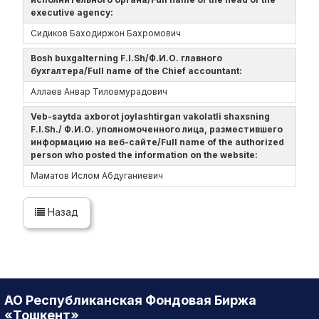
executive agency:
Сидиков Баходиржон Бахромович
Bosh buxgalterning F.I.Sh/Ф.И.О. главного
бухгалтера/Full name of the Chief accountant:
Аллаев Анвар Тиловмурадович
Veb-saytda axborot joylashtirgan vakolatli shaxsning
F.I.Sh./ Ф.И.О. уполномоченного лица, разместившего
информацию на веб-сайте/Full name of the authorized
person who posted the information on the website:
Маматов Ислом Абдуганиевич
Назад
АО Республиканская Фондовая Биржа
«Тошкент»