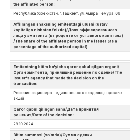
the affiliated person:
Республика Узбекистан, г.Ташкент, ул. Амира Темура, 66
Affillangan shaxsning emitentdagi ulushi (ustav
kapitaliga nisbatan foizda)/Доля аффилированного
лица у эмитента (в проценте от уставного капитала)
/The share of the affiliated person in the issuer (as a
percentage of the authorized capital)
-
Emitentning bitim bo‘yicha qaror qabul qilgan organi/
Орган эмитента, принявший решение по сделке/The
issuer's agency that made the decision on the
transaction:
Решение акционера – единственного владельца простых
акций
Qaror qabul qilingan sana/Дата принятия
решения/Date of the decision:
28.10.2024
Bitim summasi (so‘mda)/Сумма сделки