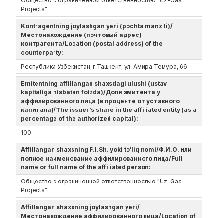
Общество с ограниченной ответственностью "Uz-Gas
Projects"
Kontragentning joylashgan yeri (pochta manzili)/
Местонахождение (почтовый адрес)
контрагента/Location (postal address) of the
counterparty:
Республика Узбекистан, г.Ташкент, ул. Амира Темура, 66
Emitentning affillangan shaxsdagi ulushi (ustav
kapitaliga nisbatan foizda)/Доля эмитента у
аффилированного лица (в проценте от уставного
капитала)/The issuer's share in the affiliated entity (as a
percentage of the authorized capital):
100
Affillangan shaxsning F.I.Sh. yoki to‘liq nomi/Ф.И.О. или
полное наименование аффилированного лица/Full
name or full name of the affiliated person:
Общество с ограниченной ответственностью "Uz-Gas
Projects"
Affillangan shaxsning joylashgan yeri/
Местонахождение аффилированного лица/Location of