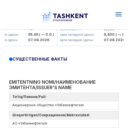
Togg
navig
Hamkorbank> ATB)
UZMK (<O'zmetkombinat> AJ)
79
6,099
я :
Цена закрытия :
95.49
( — 0.0 )
6,400
( — 0.0 )
ний сделки :
Цена последний сделки :
07.08.2026
07.08.2026
ей сделки :
Дата последней сделки :
СУЩЕСТВЕННЫЕ ФАКТЫ
EMITENTNING NOMI/НАИМЕНОВАНИЕ
ЭМИТЕНТА/ISSUER'S NAME
To‘liq/Полное/Full:
Акционерное общество «Узбекнефтегаз»
Qisqartirilgan/Сокращенное/Abbreviated:
АО «Узбекнефтегаз»