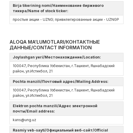
Birja tikerining nomi/Наименование биржевого
тикера/Name of stock ticker:
простые акции - UZNG; привилегированные акции - UZNGP
ALOQA MA’LUMOTLARI/КОНТАКТНЫЕ
ДАННЫЕ/CONTACT INFORMATION
Joylashgan yeri/Местонахождение/Location:
100047, Республика Узбекистан, г.Ташкент, Яшнабадский
район, ул.Истикбол, 21
Pochta manzili/Почтовый адрес/Mailing Address:
100047, Республика Узбекистан, г.Ташкент, Яшнабадский
район, ул.Истикбол, 21
Elektron pochta manzili/Адрес электронной
почты/Email address:
kans@ung.uz
Rasmiy veb-sayti/Официальный веб-сайт/Official