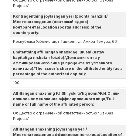
Общество с ограниченной ответственностью "Uz-Gas
Projects"
Kontragentning joylashgan yeri (pochta manzili)/
Местонахождение (почтовый адрес)
контрагента/Location (postal address) of the
counterparty:
Республика Узбекистан, г.Ташкент, ул. Амира Темура, 66
Emitentning affillangan shaxsdagi ulushi (ustav
kapitaliga nisbatan foizda)/Доля эмитента у
аффилированного лица (в проценте от уставного
капитала)/The issuer's share in the affiliated entity (as a
percentage of the authorized capital):
100
Affillangan shaxsning F.I.Sh. yoki to‘liq nomi/Ф.И.О. или
полное наименование аффилированного лица/Full
name or full name of the affiliated person:
Общество с ограниченной ответственностью "Uz-Gas
Projects"
Affillangan shaxsning joylashgan yeri/
Местонахождение аффилированного лица/Location of