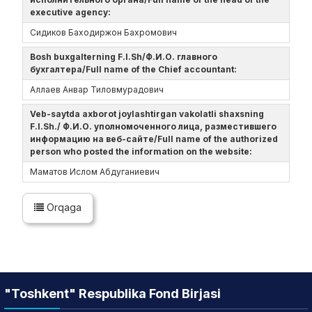
executive agency:
Сидиков Баходиржон Бахромович
Bosh buxgalterning F.I.Sh/Ф.И.О. главного
бухгалтера/Full name of the Chief accountant:
Аллаев Анвар Тиловмурадович
Veb-saytda axborot joylashtirgan vakolatli shaxsning
F.I.Sh./ Ф.И.О. уполномоченного лица, разместившего
информацию на веб-сайте/Full name of the authorized
person who posted the information on the website:
Маматов Ислом Абдуганиевич
Orqaga
"Toshkent" Respublika Fond Birjasi