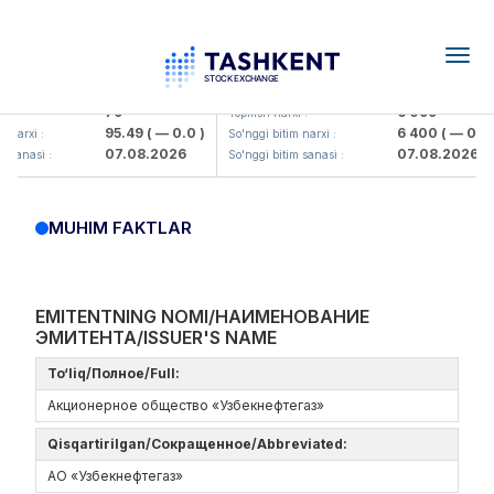
Togg
navig
amkorbank> ATB)
UZMK (<O'zmetkombinat> AJ)
79
6 099
:
Yopilish narxi :
95.49
( — 0.0 )
6 400
( — 0.0 )
narxi :
So'nggi bitim narxi :
07.08.2026
07.08.2026
sanasi :
So'nggi bitim sanasi :
MUHIM FAKTLAR
EMITENTNING NOMI/НАИМЕНОВАНИЕ
ЭМИТЕНТА/ISSUER'S NAME
To‘liq/Полное/Full:
Акционерное общество «Узбекнефтегаз»
Qisqartirilgan/Сокращенное/Abbreviated:
АО «Узбекнефтегаз»