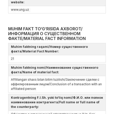
website:
www.ung.uz
MUHIM FAKT TO‘G‘RISIDA AXBOROT/
ИНФОРМАЦИЯ О СУЩЕСТВЕННОМ
ФАКТЕ/MATERIAL FACT INFORMATION
Muhim faktning raqami/Номер существенного
факта/Material Fact Number:
21
Muhim faktning nomi/Наименование существенного
факта/Name of material fact:
Affillangan shaxs bilan bitim tuzilishi/Заключение сделки с
аффилированным лицом/Conclusion of a transaction with an
affiliated person
Kontragentning F.I.Sh. yoki to‘liq nomi/Ф.И.О. или полное
наименование контрагента/Full name or full name of
the counterparty: