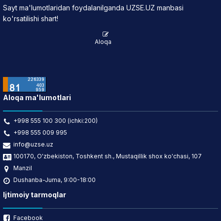
Sayt ma'lumotlaridan foydalanilganda UZSE.UZ manbasi
ko'rsatilishi shart!
Aloqa
Aloqa ma'lumotlari
+998 555 100 300 (ichki:200)
+998 555 009 995
info@uzse.uz
100170, O'zbekiston, Toshkent sh., Mustaqillik shox ko'chasi, 107
Manzil
Dushanba-Juma, 9:00-18:00
Ijtimoiy tarmoqlar
Facebook