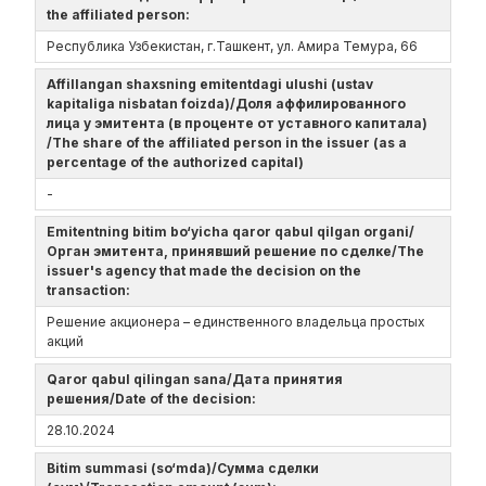
the affiliated person:
Республика Узбекистан, г.Ташкент, ул. Амира Темура, 66
Affillangan shaxsning emitentdagi ulushi (ustav
kapitaliga nisbatan foizda)/Доля аффилированного
лица у эмитента (в проценте от уставного капитала)
/The share of the affiliated person in the issuer (as a
percentage of the authorized capital)
-
Emitentning bitim bo‘yicha qaror qabul qilgan organi/
Орган эмитента, принявший решение по сделке/The
issuer's agency that made the decision on the
transaction:
Решение акционера – единственного владельца простых
акций
Qaror qabul qilingan sana/Дата принятия
решения/Date of the decision:
28.10.2024
Bitim summasi (so‘mda)/Сумма сделки