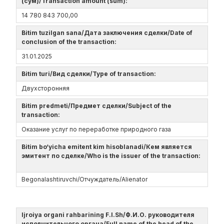
(сум)/Transaction amount (sum):
14 780 843 700,00
Bitim tuzilgan sana/Дата заключения сделки/Date of
conclusion of the transaction:
31.01.2025
Bitim turi/Вид сделки/Type of transaction:
Двухсторонняя
Bitim predmeti/Предмет сделки/Subject of the
transaction:
Оказание услуг по переработке природного газа
Bitim bo‘yicha emitent kim hisoblanadi/Кем является
эмитент по сделке/Who is the issuer of the transaction:
Begonalashtiruvchi/Отчуждатель/Alienator
Ijroiya organi rahbarining F.I.Sh/Ф.И.О. руководителя
исполнительного органа/Full name of the head of the