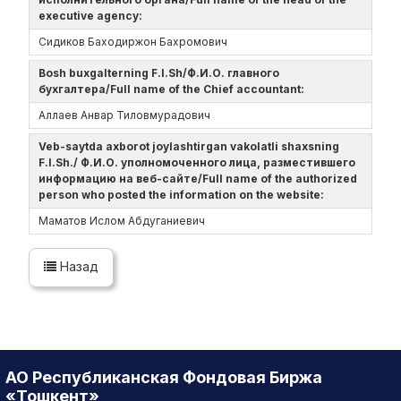
executive agency:
Сидиков Баходиржон Бахромович
Bosh buxgalterning F.I.Sh/Ф.И.О. главного
бухгалтера/Full name of the Chief accountant:
Аллаев Анвар Тиловмурадович
Veb-saytda axborot joylashtirgan vakolatli shaxsning
F.I.Sh./ Ф.И.О. уполномоченного лица, разместившего
информацию на веб-сайте/Full name of the authorized
person who posted the information on the website:
Маматов Ислом Абдуганиевич
Назад
АО Республиканская Фондовая Биржа
«Тошкент»