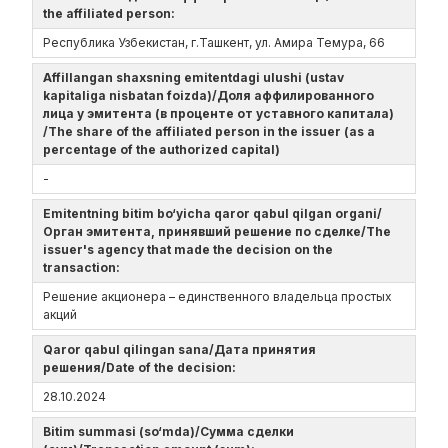
the affiliated person:
Республика Узбекистан, г.Ташкент, ул. Амира Темура, 66
Affillangan shaxsning emitentdagi ulushi (ustav
kapitaliga nisbatan foizda)/Доля аффилированного
лица у эмитента (в проценте от уставного капитала)
/The share of the affiliated person in the issuer (as a
percentage of the authorized capital)
-
Emitentning bitim bo‘yicha qaror qabul qilgan organi/
Орган эмитента, принявший решение по сделке/The
issuer's agency that made the decision on the
transaction:
Решение акционера – единственного владельца простых
акций
Qaror qabul qilingan sana/Дата принятия
решения/Date of the decision:
28.10.2024
Bitim summasi (so‘mda)/Сумма сделки