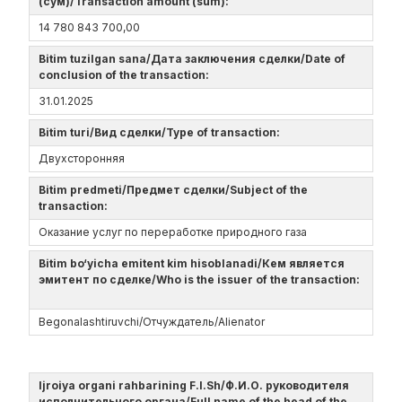
(сум)/Transaction amount (sum):
14 780 843 700,00
Bitim tuzilgan sana/Дата заключения сделки/Date of
conclusion of the transaction:
31.01.2025
Bitim turi/Вид сделки/Type of transaction:
Двухсторонняя
Bitim predmeti/Предмет сделки/Subject of the
transaction:
Оказание услуг по переработке природного газа
Bitim bo‘yicha emitent kim hisoblanadi/Кем является
эмитент по сделке/Who is the issuer of the transaction:
Begonalashtiruvchi/Отчуждатель/Alienator
Ijroiya organi rahbarining F.I.Sh/Ф.И.О. руководителя
исполнительного органа/Full name of the head of the