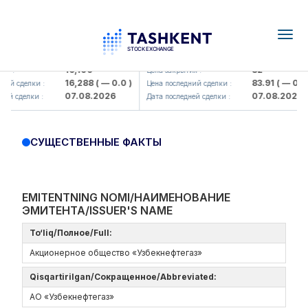
Togg
navig
Olmaliq KMK> AJ)
KFSK (<Kafolat sug'urta kompaniy
16,100
82
я :
Цена закрытия :
16,288
( — 0.0 )
83.91
( — 0.0 )
ий сделки :
Цена последний сделки :
07.08.2026
07.08.2026
ей сделки :
Дата последней сделки :
СУЩЕСТВЕННЫЕ ФАКТЫ
EMITENTNING NOMI/НАИМЕНОВАНИЕ
ЭМИТЕНТА/ISSUER'S NAME
To‘liq/Полное/Full:
Акционерное общество «Узбекнефтегаз»
Qisqartirilgan/Сокращенное/Abbreviated:
АО «Узбекнефтегаз»