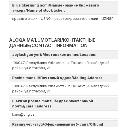
Birja tikerining nomi/Наименование биржевого
тикера/Name of stock ticker:
простые акции - UZNG; привилегированные акции - UZNGP
ALOQA MA’LUMOTLARI/КОНТАКТНЫЕ
ДАННЫЕ/CONTACT INFORMATION
Joylashgan yeri/Местонахождение/Location:
100047, Республика Узбекистан, г.Ташкент, Яшнабадский
район, ул.Истикбол, 21
Pochta manzili/Почтовый адрес/Mailing Address:
100047, Республика Узбекистан, г.Ташкент, Яшнабадский
район, ул.Истикбол, 21
Elektron pochta manzili/Адрес электронной
почты/Email address:
kans@ung.uz
Rasmiy veb-sayti/Официальный веб-сайт/Official