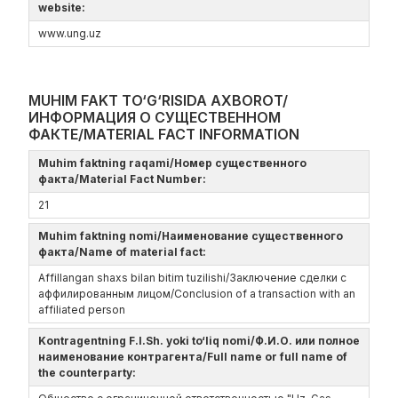
website:
www.ung.uz
MUHIM FAKT TO‘G‘RISIDA AXBOROT/
ИНФОРМАЦИЯ О СУЩЕСТВЕННОМ
ФАКТЕ/MATERIAL FACT INFORMATION
Muhim faktning raqami/Номер существенного
факта/Material Fact Number:
21
Muhim faktning nomi/Наименование существенного
факта/Name of material fact:
Affillangan shaxs bilan bitim tuzilishi/Заключение сделки с
аффилированным лицом/Conclusion of a transaction with an
affiliated person
Kontragentning F.I.Sh. yoki to‘liq nomi/Ф.И.О. или полное
наименование контрагента/Full name or full name of
the counterparty: