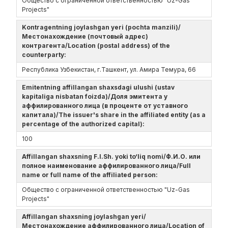
Общество с ограниченной ответственностью "Uz-Gas
Projects"
Kontragentning joylashgan yeri (pochta manzili)/
Местонахождение (почтовый адрес)
контрагента/Location (postal address) of the
counterparty:
Республика Узбекистан, г.Ташкент, ул. Амира Темура, 66
Emitentning affillangan shaxsdagi ulushi (ustav
kapitaliga nisbatan foizda)/Доля эмитента у
аффилированного лица (в проценте от уставного
капитала)/The issuer's share in the affiliated entity (as a
percentage of the authorized capital):
100
Affillangan shaxsning F.I.Sh. yoki to‘liq nomi/Ф.И.О. или
полное наименование аффилированного лица/Full
name or full name of the affiliated person:
Общество с ограниченной ответственностью "Uz-Gas
Projects"
Affillangan shaxsning joylashgan yeri/
Местонахождение аффилированного лица/Location of