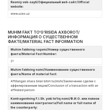
Rasmiy veb-sayti/Официальный веб-сайт/Official
website:
www.uzex.uz
MUHIM FAKT TO‘G‘RISIDA AXBOROT/
ИНФОРМАЦИЯ О СУЩЕСТВЕННОМ
ФАКТЕ/MATERIAL FACT INFORMATION
Muhim faktning raqami/Номер существенного
факта/Material Fact Number:
21
Muhim faktning nomi/Наименование существенного
факта/Name of material fact:
Affillangan shaxs bilan bitim tuzilishi/Заключение сделки с
аффилированным лицом/Conclusion of a transaction with an
affiliated person
Kontragentning F.I.Sh. yoki to‘liq nomi/Ф.И.О. или полное
наименование контрагента/Full name or full name of
the counterparty: