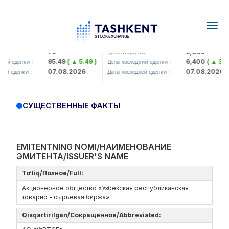
Togg
navig
amkorbank> ATB)
UZMK (<O'zmetkombinat> AJ)
79
6,099
 :
Цена закрытия :
95.49
( ▲ 5.49 )
6,400
( ▲ 300.
й сделки :
Цена последний сделки :
07.08.2026
07.08.2026
й сделки :
Дата последней сделки :
СУЩЕСТВЕННЫЕ ФАКТЫ
EMITENTNING NOMI/НАИМЕНОВАНИЕ
ЭМИТЕНТА/ISSUER'S NAME
To‘liq/Полное/Full:
Акционерное общество «Узбекская республиканская
товарно - сырьевая биржа»
Qisqartirilgan/Сокращенное/Abbreviated: