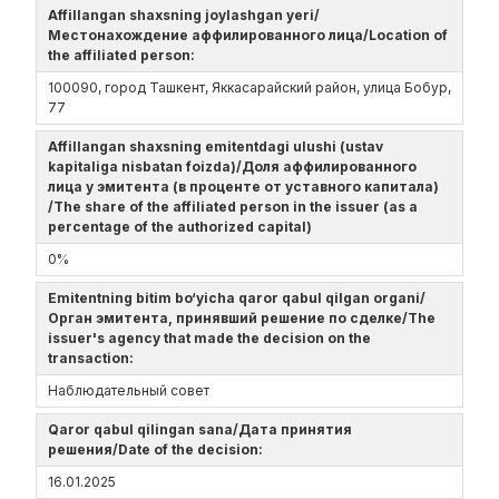
Affillangan shaxsning joylashgan yeri/
Местонахождение аффилированного лица/Location of
the affiliated person:
100090, город Ташкент, Яккасарайский район, улица Бобур,
77
Affillangan shaxsning emitentdagi ulushi (ustav
kapitaliga nisbatan foizda)/Доля аффилированного
лица у эмитента (в проценте от уставного капитала)
/The share of the affiliated person in the issuer (as a
percentage of the authorized capital)
0%
Emitentning bitim bo‘yicha qaror qabul qilgan organi/
Орган эмитента, принявший решение по сделке/The
issuer's agency that made the decision on the
transaction:
Наблюдательный совет
Qaror qabul qilingan sana/Дата принятия
решения/Date of the decision:
16.01.2025