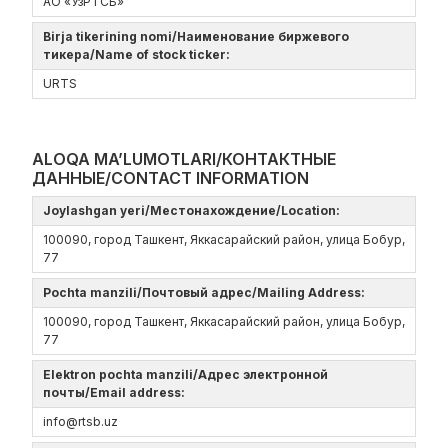
АО «УзРТСБ»
Birja tikerining nomi/Наименование биржевого
тикера/Name of stock ticker:
URTS
ALOQA MA’LUMOTLARI/КОНТАКТНЫЕ
ДАННЫЕ/CONTACT INFORMATION
Joylashgan yeri/Местонахождение/Location:
100090, город Ташкент, Яккасарайский район, улица Бобур,
77
Pochta manzili/Почтовый адрес/Mailing Address:
100090, город Ташкент, Яккасарайский район, улица Бобур,
77
Elektron pochta manzili/Адрес электронной
почты/Email address:
info@rtsb.uz