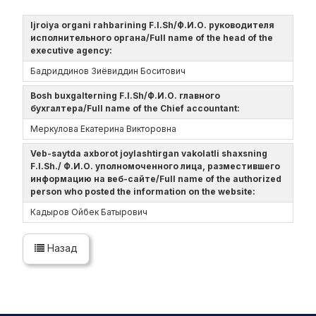
Ijroiya organi rahbarining F.I.Sh/Ф.И.О. руководителя
исполнительного органа/Full name of the head of the
executive agency:
Бадриддинов Зиёвиддин Боситович
Bosh buxgalterning F.I.Sh/Ф.И.О. главного
бухгалтера/Full name of the Chief accountant:
Меркулова Екатерина Викторовна
Veb-saytda axborot joylashtirgan vakolatli shaxsning
F.I.Sh./ Ф.И.О. уполномоченного лица, разместившего
информацию на веб-сайте/Full name of the authorized
person who posted the information on the website:
Кадыров Ойбек Батырович
Назад