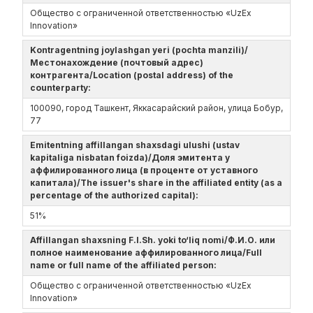
Общество с ограниченной ответственностью «UzEx
Innovation»
Kontragentning joylashgan yeri (pochta manzili)/
Местонахождение (почтовый адрес)
контрагента/Location (postal address) of the
counterparty:
100090, город Ташкент, Яккасарайский район, улица Бобур,
77
Emitentning affillangan shaxsdagi ulushi (ustav
kapitaliga nisbatan foizda)/Доля эмитента у
аффилированного лица (в проценте от уставного
капитала)/The issuer's share in the affiliated entity (as a
percentage of the authorized capital):
51%
Affillangan shaxsning F.I.Sh. yoki to‘liq nomi/Ф.И.О. или
полное наименование аффилированного лица/Full
name or full name of the affiliated person:
Общество с ограниченной ответственностью «UzEx
Innovation»