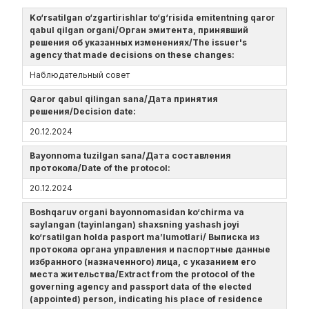
Ko‘rsatilgan o‘zgartirishlar to‘g‘risida emitentning qaror
qabul qilgan organi/Орган эмитента, принявший
решения об указанных изменениях/The issuer's
agency that made decisions on these changes:
Наблюдательный совет
Qaror qabul qilingan sana/Дата принятия
решения/Decision date:
20.12.2024
Bayonnoma tuzilgan sana/Дата составления
протокола/Date of the protocol:
20.12.2024
Boshqaruv organi bayonnomasidan ko‘chirma va
saylangan (tayinlangan) shaxsning yashash joyi
ko‘rsatilgan holda pasport ma’lumotlari/ Выписка из
протокола органа управления и паспортные данные
избранного (назначенного) лица, с указанием его
места жительства/Extract from the protocol of the
governing agency and passport data of the elected
(appointed) person, indicating his place of residence