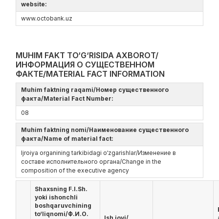
website:
www.octobank.uz
MUHIM FAKT TO‘G‘RISIDA AXBOROT/
ИНФОРМАЦИЯ О СУЩЕСТВЕННОМ
ФАКТЕ/MATERIAL FACT INFORMATION
Muhim faktning raqami/Номер существенного
факта/Material Fact Number:
08
Muhim faktning nomi/Наименование существенного
факта/Name of material fact:
Ijroiya organining tarkibidagi o‘zgarishlar/Изменение в
составе исполнительного органа/Change in the
composition of the executive agency
Shaxsning F.I.Sh.
yoki ishonchli
boshqaruvchining
to‘liqnomi/Ф.И.О.
Ish joyi/