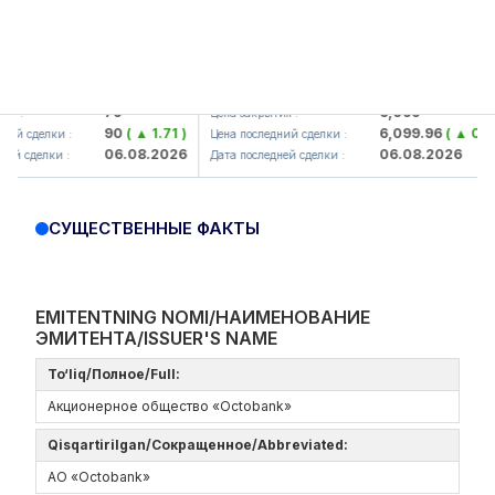
mkorbank> ATB)
UZMK (<O'zmetkombinat> AJ)
79
6,099
:
Цена закрытия :
90
( ▲ 1.71 )
6,099.96
( ▲ 0.08 )
 сделки :
Цена последний сделки :
06.08.2026
06.08.2026
сделки :
Дата последней сделки :
СУЩЕСТВЕННЫЕ ФАКТЫ
EMITENTNING NOMI/НАИМЕНОВАНИЕ
ЭМИТЕНТА/ISSUER'S NAME
To‘liq/Полное/Full:
Акционерное общество «Octobank»
Qisqartirilgan/Сокращенное/Abbreviated:
АО «Octobank»