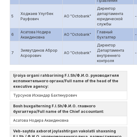
Правления
Директор
Ходжаев Улугбек
департамента
5
АО "Octobank"
-
Рауфович
юридической
службы
Асатова Нодира
Главный
6
АО "Octobank"
-
Акаидиновна
бухгалтер
Директор
Зиявутдинов Аброр
Департамента
7
АО "Octobank"
-
Асрорович
внутреннего
контроля
Ijroiya organi rahbarining F.I.Sh/Ф.И.О. руководителя
исполнительного органа/Full name of the head of the
executive agency:
Турсунов Искандар Бахтинурович
Bosh buxgalterning F.I.Sh/Ф.И.О. главного
бухгалтера/Full name of the Chief accountant:
Асатова Нодира Акаидиновна
Veb-saytda axborot joylashtirgan vakolatli shaxsning
F.I.Sh./ Ф.И.О. уполномоченного лица, разместившего