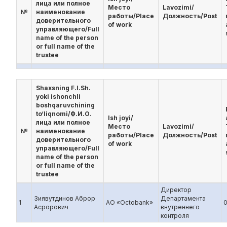
лица или полное
Место
Lavozimi/
№
наименование
работы/Place
Должность/Post
доверительного
of work
управляющего/Full
name of the person
or full name of the
trustee
Shaxsning F.I.Sh.
yoki ishonchli
boshqaruvchining
to‘liqnomi/Ф.И.О.
Ish joyi/
лица или полное
Место
Lavozimi/
№
наименование
работы/Place
Должность/Post
доверительного
of work
управляющего/Full
name of the person
or full name of the
trustee
Директор
Зиявутдинов Аброр
Департамента
1
АО «Octobank»
Асрорович
внутреннего
контроля