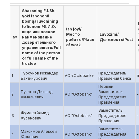
Shaxsning F.I.Sh.
yoki ishonchli
boshqaruvchining
to‘liqnomi/Ф.И.О.
Ish joyi/
лица или полное
Место
Lavozimi/
№
наименование
работы/Place
Должность/Post
доверительного
of work
управляющего/Full
name of the person
or full name of the
trustee
Турсунов Искандар
Председатель
1
АО «Octobank»
Бахтинурович
Правления банка
Первый
Пулатов Дилшод
Заместитель
2
АО "Octobank"
-
Акмальевич
Председателя
Правления
Заместитель
Жумаев Хамид
3
АО "Octobank"
Председателя
-
Хусенович
Правления
Заместитель
Максимов Алексей
4
АО "Octobank"
Председателя
-
Юрьевич