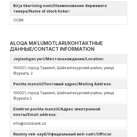
Birja tikerining nomi/Наименование биржевого
тикера/Name of stock ticker:
OCBK
ALOQA MA’LUMOTLARI/КОНТАКТНЫЕ
ДАННЫЕ/CONTACT INFORMATION
Joylashgan yeri/Местонахождение/Location:
100021, город Ташкент, Шайхантахурский район, улица
Фурката, 2
Pochta manzili/Почтовый адрес/Mailing Address:
100021, город Ташкент, Шайхантахурский район, улица
Фурката 2
Elektron pochta manzili/Адрес электронной
почты/Email address:
info@octobank.uz
Rasmiy veb-sayti/Официальный веб-сайт/Official