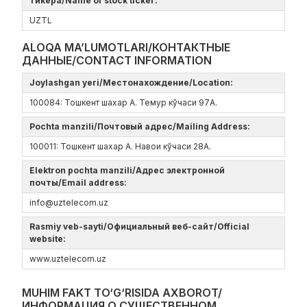
тикера/Name of stock ticker:
UZTL
ALOQA MA’LUMOTLARI/КОНТАКТНЫЕ
ДАННЫЕ/CONTACT INFORMATION
Joylashgan yeri/Местонахождение/Location:
100084: Тошкент шахар А. Темур кўчаси 97А.
Pochta manzili/Почтовый адрес/Mailing Address:
100011: Тошкент шахар А. Навои кўчаси 28А.
Elektron pochta manzili/Адрес электронной
почты/Email address:
info@uztelecom.uz
Rasmiy veb-sayti/Официальный веб-сайт/Official
website:
www.uztelecom.uz
MUHIM FAKT TO‘G‘RISIDA AXBOROT/
ИНФОРМАЦИЯ О СУЩЕСТВЕННОМ