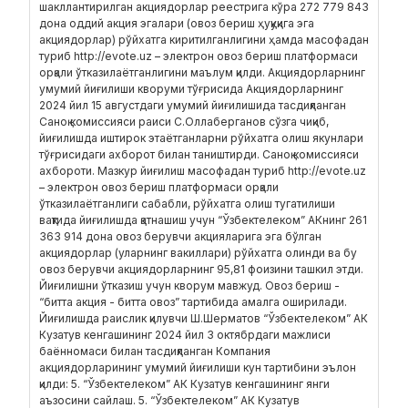
шакллантирилган акциядорлар реестрига кўра 272 779 843
дона оддий акция эгалари (овоз бериш ҳуқуқига эга
акциядорлар) рўйхатга киритилганлигини ҳамда масофадан
туриб http://evote.uz – электрон овоз бериш платформаси
орқали ўтказилаётганлигини маълум қилди. Акциядорларнинг
умумий йиғилиши кворуми тўғрисида Акциядорларнинг
2024 йил 15 августдаги умумий йиғилишида тасдиқланган
Саноқ комиссияси раиси С.Оллаберганов сўзга чиқиб,
йиғилишда иштирок этаётганларни рўйхатга олиш якунлари
тўғрисидаги ахборот билан таништирди. Саноқ комиссияси
ахбороти. Мазкур йиғилиш масофадан туриб http://evote.uz
– электрон овоз бериш платформаси орқали
ўтказилаётганлиги сабабли, рўйхатга олиш тугатилиши
вақтида йиғилишда қатнашиш учун “Ўзбектелеком” АКнинг 261
363 914 дона овоз берувчи акцияларига эга бўлган
акциядорлар (уларнинг вакиллари) рўйхатга олинди ва бу
овоз берувчи акциядорларнинг 95,81 фоизини ташкил этди.
Йиғилишни ўтказиш учун кворум мавжуд. Овоз бериш -
“битта акция - битта овоз” тартибида амалга оширилади.
Йиғилишда раислик қилувчи Ш.Шерматов “Ўзбектелеком” АК
Кузатув кенгашининг 2024 йил 3 октябрдаги мажлиси
баённомаси билан тасдиқланган Компания
акциядорларининг умумий йиғилиши кун тартибини эълон
қилди: 5. “Ўзбектелеком” АК Кузатув кенгашининг янги
аъзосини сайлаш. 5. “Ўзбектелеком” АК Кузатув