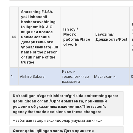
Shaxsning F.I.Sh.
yoki ishonchli
boshqaruvchining
to‘liqnomi/Ф.И.О.
Ish joyi/
лица или полное
Место
Lavozimi/
№
наименование
работы/Place
Должность/Post
доверительного
of work
управляющего/Full
name of the person
or full name of the
trustee
Рақамли
1
Akihiro Sakurai
технологиялар
Маслаҳатчи
вазирлиги
Ko‘rsatilgan o‘zgartirishlar to‘g‘risida emitentning qaror
qabul qilgan organi/Орган эмитента, принявший
решения об указанных изменениях/The issuer's
agency that made decisions on these changes:
Навбатдан ташқари акциядорлар умумий йиғилиши
Qaror qabul qilingan sana/Дата принятия