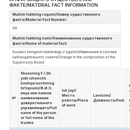
ФАКТЕ/MATERIAL FACT INFORMATION
Muhim faktning raqami/Номер существенного
факта/Material Fact Number:
08
Muhim faktning nomi/Наименование существенного
факта/Name of material fact:
Kuzatuv kengashi tarkibidagi o'zgarish/Изменение в составе
наблюдательного совета/Change in the composition of the
Supervisory Board
Shaxsning F.I.Sh.
yoki ishonchli
boshqaruvchining
to‘liqnomi/Ф.И.О.
Ish joyi/
лица или полное
Место
Lavozimi/
№
наименование
работы/Place
Должность/Post
доверительного
of work
управляющего/Full
name of the person
or full name of the
trustee