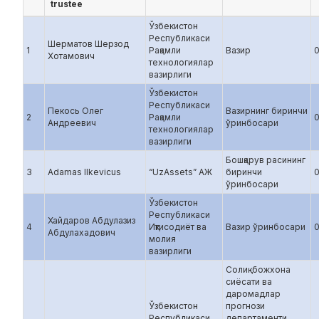
trustee
Ўзбекистон
Республикаси
Шерматов Шерзод
1
Рақамли
Вазир
Хотамович
технологиялар
вазирлиги
Ўзбекистон
Республикаси
Пекось Олег
Вазирнинг биринчи
2
Рақамли
Андреевич
ўринбосари
технологиялар
вазирлиги
Бошқарув расининг
3
Adamas Ilkevicus
“UzAssets” АЖ
биринчи
ўринбосари
Ўзбекистон
Республикаси
Хайдаров Абдулазиз
4
Иқтисодиёт ва
Вазир ўринбосари
Абдулахадович
молия
вазирлиги
Солиқ-божхона
сиёсати ва
даромадлар
Ўзбекистон
прогнози
Республикаси
департаменти