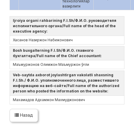
технологиялар
вазирлиги
Ijroiya organi rahbarining F.I.Sh/Ф.И.О. руководителя
исполнительного органа/Full name of the head of the
executive agency:
Хасанов Назиржон Набижонович
Bosh buxgalterning F.I.Sh/Ф.И.О. главного
бухгалтера/Full name of the Chief accountant:
Маъмуржонов Олимжон Маъмуржон ўғли
Veb-saytda axborot joylashtirgan vakolatli shaxsning
F.I.Sh./ Ф.И.О. уполномоченного лица, разместившего
информацию на веб-сайте/Full name of the authorized
person who posted the information on the website:
Махамадов Адхамжон Махмуджонович
Назад