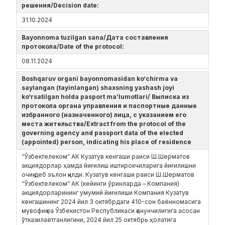
решения/Decision date:
31.10.2024
Bayonnoma tuzilgan sana/Дата составления
протокола/Date of the protocol:
08.11.2024
Boshqaruv organi bayonnomasidan ko‘chirma va
saylangan (tayinlangan) shaxsning yashash joyi
ko‘rsatilgan holda pasport ma’lumotlari/ Выписка из
протокола органа управления и паспортные данные
избранного (назначенного) лица, с указанием его
места жительства/Extract from the protocol of the
governing agency and passport data of the elected
(appointed) person, indicating his place of residence
“Ўзбектелеком” АК Кузатув кенгаши раиси Ш.Шерматов
акциядорлар ҳамда йиғилиш иштирокчиларига йиғилишни
очиқ деб эълон қилди. Кузатув кенгаши раиси Ш.Шерматов
“Ўзбектелеком” АК (кейинги ўринларда – Компания)
акциядорларининг умумий йиғилиши Компания Кузатув
кенгашининг 2024 йил 3 октябрдаги 410-сон баённомасига
мувофиқ ва Ўзбекистон Республикаси қонунчилигига асосан
ўтказилаётганлигини, 2024 йил 25 октябрь ҳолатига