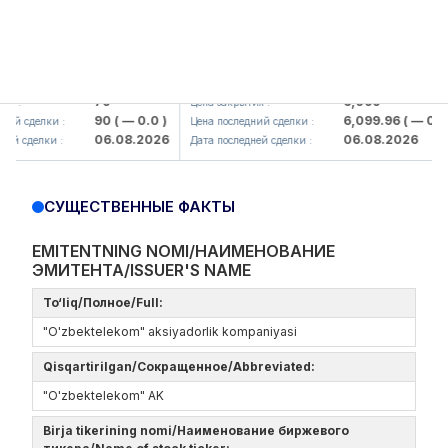
mkorbank> ATB)
UZMK (<O'zmetkombinat> AJ)
79
6,099
Цена закрытия :
90
( — 0.0 )
6,099.96
( — 0.0 )
сделки :
Цена последний сделки :
06.08.2026
06.08.2026
сделки :
Дата последней сделки :
СУЩЕСТВЕННЫЕ ФАКТЫ
EMITENTNING NOMI/НАИМЕНОВАНИЕ
ЭМИТЕНТА/ISSUER'S NAME
To‘liq/Полное/Full:
"O'zbektelekom" aksiyadorlik kompaniyasi
Qisqartirilgan/Сокращенное/Abbreviated:
"O'zbektelekom" AK
Birja tikerining nomi/Наименование биржевого