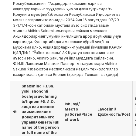
Республикасининг “Акциядорлик жамиятлари ва
акциядорларнинг ҳуқуқларини ҳимоя қилиш тўғрисида”ги
Қонунига мувофиқ, Ўзбекистон Республикаси Иқтисодиёт ва
молия вазирлиги томонидан 2024 йил 16 августдаги 07/29-
3-17174-сон хат билан мустақил аъзо сифатида тақдим
этилган Akihiro Sakurai номзодини сайлаш масаласи
Акциядорларнинг умумий йиғилишига қарор қабул қилиш учун
киритилди. Кун тартибидаги масалани кўриб чиқиб ва
муҳокама қилиб, Акциядорларнинг умумий йиғилиши ҚАРОР
ҚИЛДИ: 1. “Ўзбектелеком” АК Кузатув кенгашининг янги
аъзоси этиб, Akihiro Sakurai уч йил муддатга сайлансин.
Ф.И.Ш Лавозими Манзили Паспорт маълумотлари Akihiro
Sakurai Ўзбекистон Республикаси Рақамли технологиялар
вазири маслаҳатчиси Япония (ҳозирда Тошкент шаҳрида) -
Shaxsning F.I.Sh.
yoki ishonchli
boshqaruvchining
to‘liqnomi/Ф.И.О.
Ish joyi/
лица или полное
Место
Lavozimi/
№
наименование
работы/Place
Должность/Post
доверительного
of work
управляющего/Full
name of the person
or full name of the