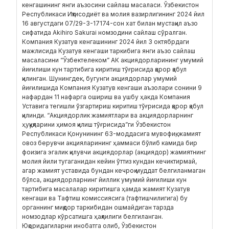
кенгашининг янги аъзосини сайлаш масаласи. Ўзбекистон
Республикаси Иқтисодиёт ва молия вазирлигининг 2024 йил
16 августдаги 07/29-3-17174-сон хат билан мустақил аъзо
сифатида Akihiro Sakurai номзодини сайлаш сўралган.
Компания Кузатув кенгашининг 2024 йил 3 октябрдаги
мажлисида Кузатув кенгаши таркибига янги аъзо сайлаш
масаласини “Ўзбектелеком” АК акциядорларининг умумий
йиғилиши кун тартибига киритиш тўғрисида қарор қабул
қилинган. Шунингдек, бугунги акциядорлар умумий
йиғилишида Компания Кузатув кенгаши аъзолари сонини 9
нафардан 11 нафарга ошириш ва ушбу ҳакда Компания
Уставига тегишли ўзгартириш киритиш тўғрисида қарор қабул
қилинди. “Акциядорлик жамиятлари ва акциядорларнинг
ҳуқуқларини ҳимоя қилиш тўғрисида”ги Ўзбекистон
Республикаси Қонунининг 63-моддасига мувофиқ, жамият
овоз берувчи акцияларининг ҳаммаси бўлиб камида бир
фоизига эгалик қилувчи акциядорлар (акциядор) жамиятнинг
молия йили тугаганидан кейин ўттиз кундан кечиктирмай,
агар жамият уставида бундан кечроқ муддат белгиланмаган
бўлса, акциядорларнинг йиллик умумий йиғилиши кун
тартибига масалалар киритишга ҳамда жамият Кузатув
кенгаши ва Тафтиш комиссиясига (тафтишчилигига) бу
органнинг миқдор таркибидан ошмайдиган тарзда
номзодлар кўрсатишга ҳақлилиги белгиланган.
Юқоридагиларни инобатга олиб, Ўзбекистон