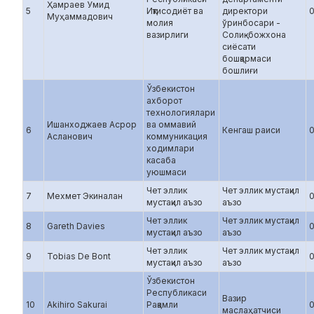
Ҳамраев Умид
5
Иқтисодиёт ва
директори
Муҳаммадович
молия
ўринбосари -
вазирлиги
Солиқ-божхона
сиёсати
бошқармаси
бошлиғи
Ўзбекистон
ахборот
технологиялари
Ишанходжаев Асрор
ва оммавий
6
Кенгаш раиси
Асланович
коммуникация
ходимлари
касаба
уюшмаси
Чет эллик
Чет эллик мустақил
7
Мехмет Экиналан
мустақил аъзо
аъзо
Чет эллик
Чет эллик мустақил
8
Gareth Davies
мустақил аъзо
аъзо
Чет эллик
Чет эллик мустақил
9
Tobias De Bont
мустақил аъзо
аъзо
Ўзбекистон
Республикаси
Вазир
10
Akihiro Sakurai
Рақамли
маслаҳатчиси