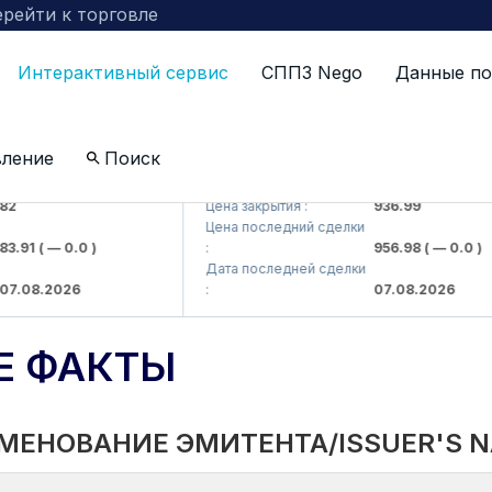
рейти к торговле
Интерактивный сервис
СППЗ Nego
Данные по
вление
Поиск
 kompaniyasi> AJ)
KFSKP (<Kafolat sug'urta kompaniyasi>
Цена закрытия :
936.99
Цена последний сделки
91
( — 0.0 )
:
956.98
( — 0.0 )
Дата последней сделки
08.2026
:
07.08.2026
Е ФАКТЫ
МЕНОВАНИЕ ЭМИТЕНТА/ISSUER'S 