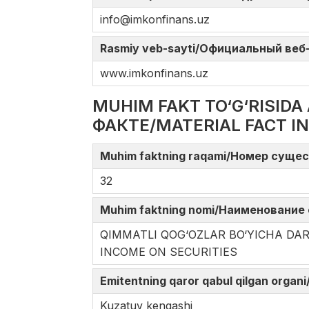
info@imkonfinans.uz
Rasmiy veb-sayti/Официальный веб-с
www.imkonfinans.uz
MUHIM FAKT TO‘G‘RISI
ФАКТЕ/MATERIAL FACT I
Muhim faktning raqami/Номер сущес
32
Muhim faktning nomi/Наименование 
QIMMATLI QOG‘OZLAR BO‘YICHA 
INCOME ON SECURITIES
Emitentning qaror qabul qilgan orga
Kuzatuv kengashi