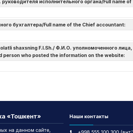
И.О. руководителя исполнительного органа/Full name of
авного бухгалтера/Full name of the Chief accountant:
akolatli shaxsning F.I.Sh./ Ф.И.О. уполномоченного л
d person who posted the information on the website:
жа «Тошкент»
Наши контакты
ых на данном сайте,
+998 555 100 300 (внт: