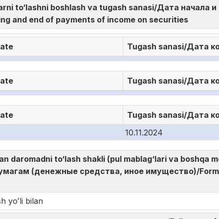
larni to‘lashni boshlash va tugash sanasi/Дата начала
ng and end of payments of income on securities
date
Tugash sanasi/Дата к
date
Tugash sanasi/Дата к
date
Tugash sanasi/Дата к
10.11.2024
gan daromadni to‘lash shakli (pul mablag‘lari va boshq
магам (денежные средства, иное имущество)/Form o
h yoʻli bilan