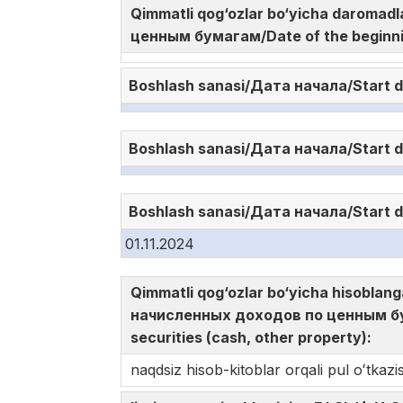
Qimmatli qog‘ozlar bo‘yicha daromad
ценным бумагам/Date of the beginni
Boshlash sanasi/Дата начала/Start 
Boshlash sanasi/Дата начала/Start 
Boshlash sanasi/Дата начала/Start 
01.11.2024
Qimmatli qog‘ozlar bo‘yicha hisoblan
начисленных доходов по ценным бу
securities (cash, other property):
naqdsiz hisob-kitoblar orqali pul oʻtkazis