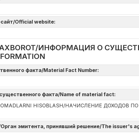
айт/Official website:
DA AXBOROT/ИНФОРМАЦИЯ О СУЩЕС
NFORMATION
твенного факта/Material Fact Number:
существенного факта/Name of material fact:
DAROMADLARNI HISOBLASH/НАЧИСЛЕНИЕ ДОХОДОВ П
ni/Орган эмитента, принявший решение/The issuer's a