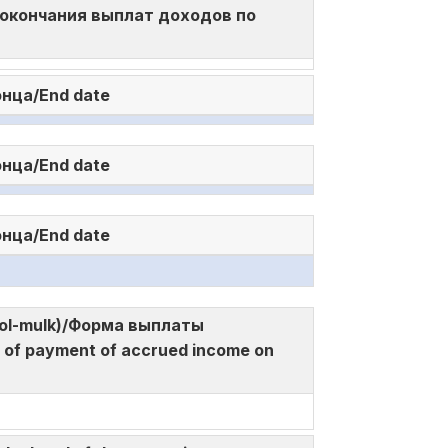
 и окончания выплат доходов по
онца/End date
онца/End date
онца/End date
a mol-mulk)/Форма выплаты
f payment of accrued income on