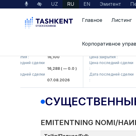
UZ
RU
EN
Эмитент
Пе
Главное
Листинг
Корпоративное упра
MKP (<Olmaliq KMK> AJ)
KFSK (<Kafolat sug'urta
а закрытия :
16,100
Цена закрытия :
82
а последний сделки
Цена последний сделки
16,288
( — 0.0 )
:
83.
а последней сделки
Дата последней сделки
07.08.2026
:
07.
СУЩЕСТВЕННЫ
EMITENTNING NOMI/НАИ