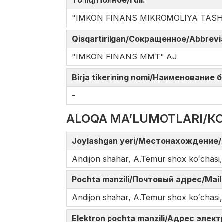
To‘liq/Полное/Full:
"IMKON FINANS MIKROMOLIYA TASHKILO
Qisqartirilgan/Сокращенное/Abbrev
"IMKON FINANS MMT" AJ
Birja tikerining nomi/Наименование
-
ALOQA MA’LUMOTLARI/К
Joylashgan yeri/Местонахождение/
Andijon shahar, A.Temur shox koʻchasi
Pochta manzili/Почтовый адрес/Mail
Andijon shahar, A.Temur shox koʻchasi
Elektron pochta manzili/Адрес элек