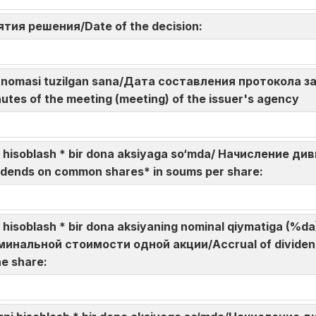
нятия решения/Date of the decision:
 bayonnomasi tuzilgan sana/Дата составления протокола
utes of the meeting (meeting) of the issuer's agency
rni hisoblash * bir dona aksiyaga so‘mda/ Начисление
idends on common shares* in soums per share:
ni hisoblash * bir dona aksiyaning nominal qiymatiga (
инальной стоимости одной акции/Accrual of dividen
ne share: