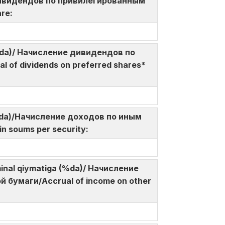
ие дивидендов по привилегированным
are:
a (%da)/ Начисление дивидендов по
of dividends on preferred shares*
so‘mda)/Начисление доходов по иным
in soums per security:
ominal qiymatiga (%da)/ Начисление
бумаги/Accrual of income on other