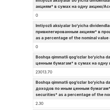
Imtiyozli aksiyalar bo‘yicha divide
акциям* в сумах на одну акцию/Accru
0
Imtiyozli aksiyalar bo‘yicha dividen
привилегированным акциям* в проце
as a percentage of the nominal value
0
Boshqa qimmatli qog‘ozlar bo‘yicha 
ценным бумагам* в сумах на одну це
23013.70
Boshqa qimmatli qog‘ozlar bo‘yicha d
доходов по иным ценным бумагам* 
securities* as a percentage of the no
2.30