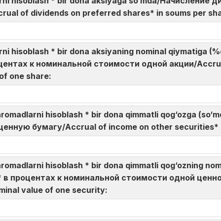
ndlarni hisoblash * bir dona aksiyaga so‘mda/Начислен
al of dividends on preferred shares* in soums per sh
dlarni hisoblash * bir dona aksiyaning nominal qiymatig
нтах к номинальной стоимости одной акции/Accrual 
 of one share:
daromadlarni hisoblash * bir dona qimmatli qog‘ozga (
нную бумагу/Accrual of income on other securities* 
aromadlarni hisoblash * bir dona qimmatli qog‘ozning n
в процентах к номинальной стоимости одной ценной 
minal value of one security: