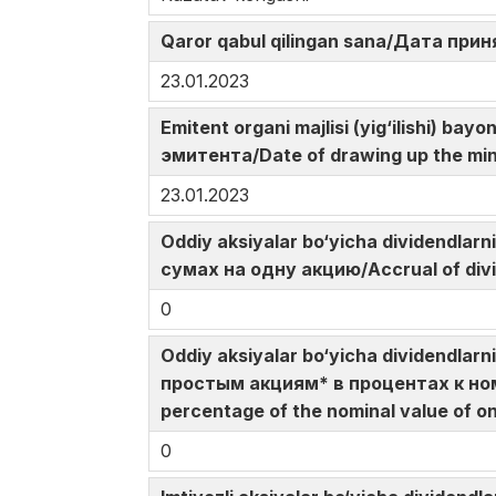
Qaror qabul qilingan sana/Дата при
23.01.2023
Emitent organi majlisi (yig‘ilishi)
эмитента/Date of drawing up the min
23.01.2023
Oddiy aksiyalar bo‘yicha dividendla
сумах на одну акцию/Accrual of div
0
Oddiy aksiyalar bo‘yicha dividendlar
простым акциям* в процентах к ном
percentage of the nominal value of o
0