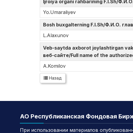
Ijroiya organi rahbarining F.I.Sh/Ф.
Yo.Umaraliyev
Bosh buxgalterning F.I.Sh/Ф.И.О. гл
L.Alaxunov
Veb-saytda axborot joylashtirgan v
веб-сайте/Full name of the authorize
A.Komilov
Назад
АО Республиканская Фондовая Бир
При использовании материалов опубликованн