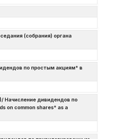
 заседания (собрания) органа
 дивидендов по простым акциям* в
%da)/ Начисление дивидендов по
ds on common shares* as a