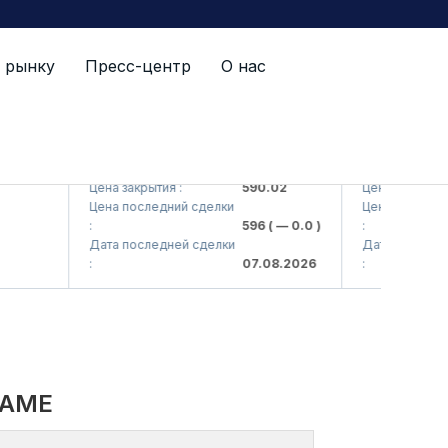
 рынку
Пресс-центр
О нас
 AJ)
AGBA (<Agrobank> ATB)
AGBAP (<Agrob
Цена закрытия :
590.02
Цена закрытия :
Цена последний сделки
Цена последний с
:
596
( — 0.0 )
:
Дата последней сделки
Дата последней 
:
07.08.2026
:
NAME