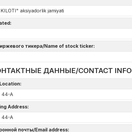
TI" aksiyadorlik jamiyati
iated:
 биржевого тикера/Name of stock ticker:
ОНТАКТНЫЕ ДАННЫЕ/CONTACT INF
Location:
, 44-A
ing Address:
, 44-A
тронной почты/Email address: