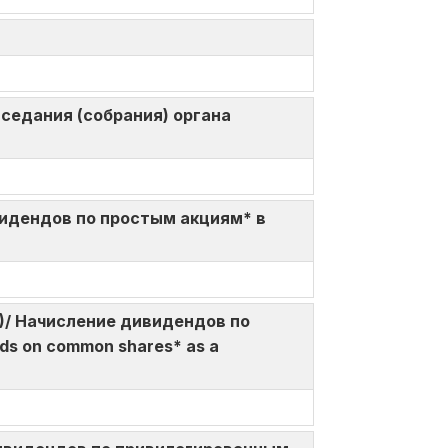
 заседания (собрания) органа
 дивидендов по простым акциям* в
%da)/ Начисление дивидендов по
ds on common shares* as a