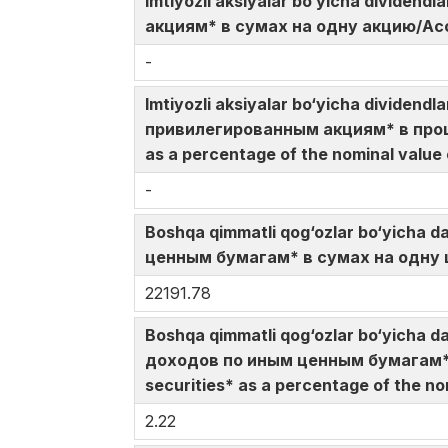
Imtiyozli aksiyalar bo‘yicha divide
акциям* в сумах на одну акцию/Accru
-
Imtiyozli aksiyalar bo‘yicha dividen
привилегированным акциям* в проце
as a percentage of the nominal value
-
Boshqa qimmatli qog‘ozlar bo‘yicha 
ценным бумагам* в сумах на одну це
22191.78
Boshqa qimmatli qog‘ozlar bo‘yicha d
доходов по иным ценным бумагам* 
securities* as a percentage of the no
2.22