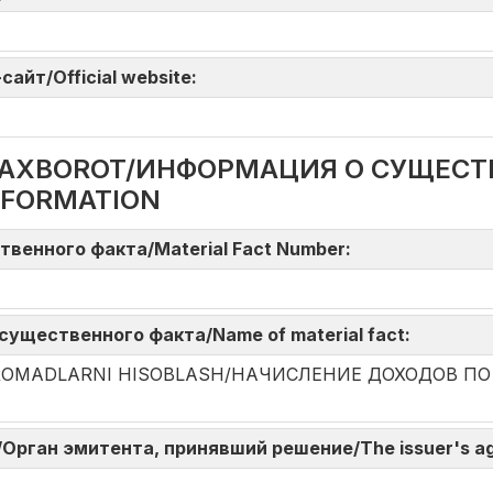
айт/Official website:
DA AXBOROT/ИНФОРМАЦИЯ О СУЩЕС
NFORMATION
твенного факта/Material Fact Number:
существенного факта/Name of material fact:
DAROMADLARNI HISOBLASH/НАЧИСЛЕНИЕ ДОХОДОВ П
ni/Орган эмитента, принявший решение/The issuer's a