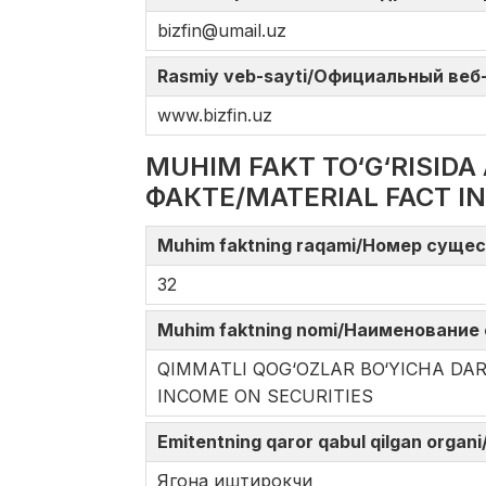
bizfin@umail.uz
Rasmiy veb-sayti/Официальный веб-с
www.bizfin.uz
MUHIM FAKT TO‘G‘RISI
ФАКТЕ/MATERIAL FACT I
Muhim faktning raqami/Номер сущес
32
Muhim faktning nomi/Наименование 
QIMMATLI QOG‘OZLAR BO‘YICHA 
INCOME ON SECURITIES
Emitentning qaror qabul qilgan orga
Ягона иштирокчи