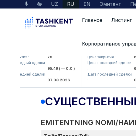
UZ
RU
EN
Эмитент
Пе
Главное
Листинг
Корпоративное упра
KB (<Hamkorbank> ATB)
UZMK (<O'zmetkombinat>
на закрытия :
79
Цена закрытия :
6,0
на последний сделки
Цена последний сделки
95.49
( — 0.0 )
:
6,4
та последней сделки
Дата последней сделки
07.08.2026
:
07.
СУЩЕСТВЕННЫ
EMITENTNING NOMI/НАИ