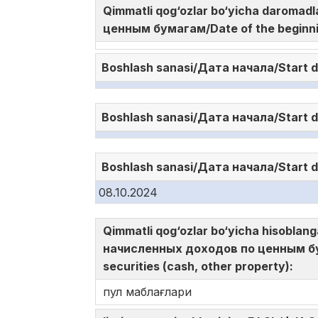
Qimmatli qog‘ozlar bo‘yicha daromad
ценным бумагам/Date of the beginni
Boshlash sanasi/Дата начала/Start 
Boshlash sanasi/Дата начала/Start 
Boshlash sanasi/Дата начала/Start 
08.10.2024
Qimmatli qog‘ozlar bo‘yicha hisoblan
начисленных доходов по ценным бу
securities (cash, other property):
пул маблағлари