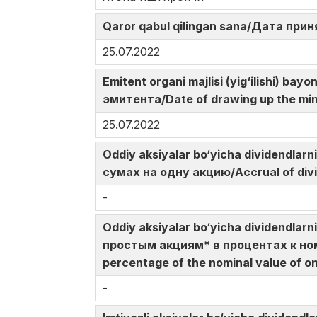
Qaror qabul qilingan sana/Дата при
25.07.2022
Emitent organi majlisi (yig‘ilishi)
эмитента/Date of drawing up the min
25.07.2022
Oddiy aksiyalar bo‘yicha dividendla
сумах на одну акцию/Accrual of div
-
Oddiy aksiyalar bo‘yicha dividendlar
простым акциям* в процентах к ном
percentage of the nominal value of o
-