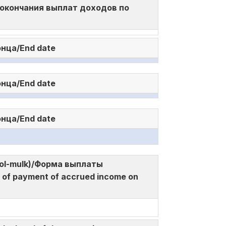
 и окончания выплат доходов по
онца/End date
онца/End date
онца/End date
a mol-mulk)/Форма выплаты
f payment of accrued income on