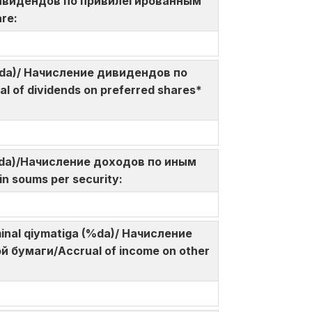
ие дивидендов по привилегированным
are:
a (%da)/ Начисление дивидендов по
of dividends on preferred shares*
so‘mda)/Начисление доходов по иным
in soums per security:
ominal qiymatiga (%da)/ Начисление
бумаги/Accrual of income on other