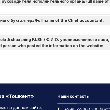
И.О. руководителя исполнительного органа/Full name of
авного бухгалтера/Full name of the Chief accountant:
akolatli shaxsning F.I.Sh./ Ф.И.О. уполномоченного л
d person who posted the information on the website:
жа «Тошкент»
Наши контакты
ых на данном сайте,
+998 555 100 300 (внт: