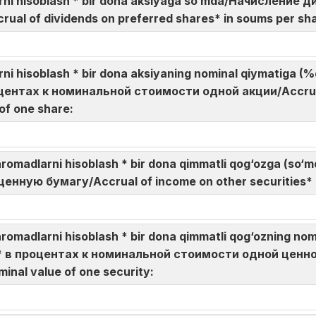
ndlarni hisoblash * bir dona aksiyaga so‘mda/Начислен
al of dividends on preferred shares* in soums per sh
dlarni hisoblash * bir dona aksiyaning nominal qiymatig
нтах к номинальной стоимости одной акции/Accrual 
 of one share:
daromadlarni hisoblash * bir dona qimmatli qog‘ozga (
нную бумагу/Accrual of income on other securities* 
aromadlarni hisoblash * bir dona qimmatli qog‘ozning n
в процентах к номинальной стоимости одной ценной 
minal value of one security: