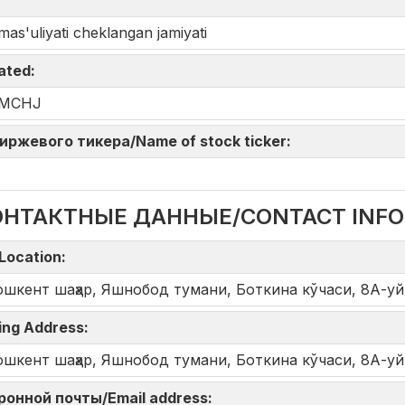
mas'uliyati cheklangan jamiyati
iated:
" MCHJ
 биржевого тикера/Name of stock ticker:
ОНТАКТНЫЕ ДАННЫЕ/CONTACT INF
Location:
ошкент шаҳар, Яшнобод тумани, Боткина кўчаси, 8А-уй
ing Address:
ошкент шаҳар, Яшнобод тумани, Боткина кўчаси, 8А-уй
тронной почты/Email address: