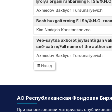
Ijroiya organi rahbarining F.I.Sh/Ф.
Axmedov Baxtiyor Tursunaliyevich
Bosh buxgalterning F.I.Sh/Ф.И.О. гл
Kim Nadejda Konstantinovna
Veb-saytda axborot joylashtirgan v
веб-сайте/Full name of the authorize
Axmedov Baxtiyor Tursunaliyevich
Назад
АО Республиканская Фондовая Бир
При использовании материалов опубликованн