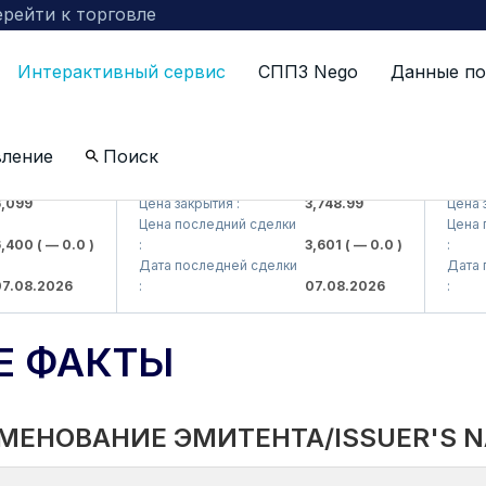
рейти к торговле
Интерактивный сервис
СППЗ Nego
Данные по
вление
Поиск
 AJ)
UZMKP (<O'zmetkombinat> AJ)
KVTS (<
99
Цена закрытия :
3,748.99
Цена закр
Цена последний сделки
Цена пос
00
( — 0.0 )
:
3,601
( — 0.0 )
:
Дата последней сделки
Дата пос
08.2026
:
07.08.2026
:
Е ФАКТЫ
МЕНОВАНИЕ ЭМИТЕНТА/ISSUER'S 