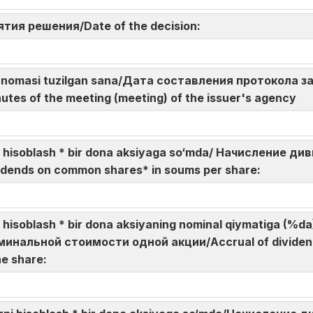
нятия решения/Date of the decision:
 bayonnomasi tuzilgan sana/Дата составления протокола
utes of the meeting (meeting) of the issuer's agency
rni hisoblash * bir dona aksiyaga so‘mda/ Начисление
idends on common shares* in soums per share:
ni hisoblash * bir dona aksiyaning nominal qiymatiga (
инальной стоимости одной акции/Accrual of dividen
ne share: