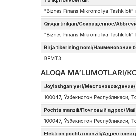
To‘liq/Полное/Full:
"Biznes Finans Mikromoliya Tashkiloti" 
Qisqartirilgan/Сокращенное/Abbrev
"Biznes Finans Mikromoliya Tashkiloti
Birja tikerining nomi/Наименование
BFMT3
ALOQA MA’LUMOTLARI/К
Joylashgan yeri/Местонахождение/
100047, Ўзбекистон Республикаси, Т
Pochta manzili/Почтовый адрес/Mail
100047, Ўзбекистон Республикаси, Т
Elektron pochta manzili/Адрес элек