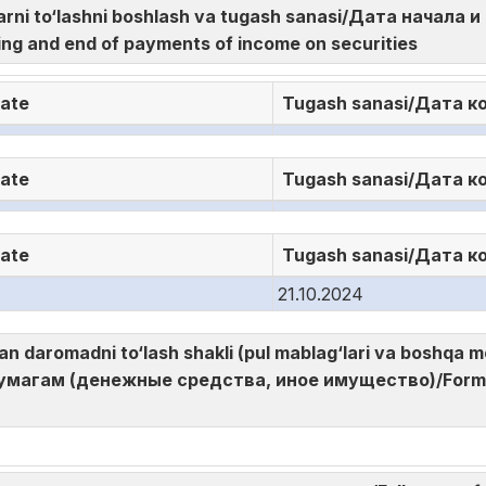
larni to‘lashni boshlash va tugash sanasi/Дата начала
ng and end of payments of income on securities
date
Tugash sanasi/Дата к
date
Tugash sanasi/Дата к
date
Tugash sanasi/Дата к
21.10.2024
gan daromadni to‘lash shakli (pul mablag‘lari va boshq
магам (денежные средства, иное имущество)/Form o