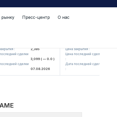
 рынку
Пресс-центр
О нас
Kvarts> AJ)
QZSM (<Qizilqumsement> AJ)
ытия :
2,385
Цена закрытия :
1,208
ледний сделки
Цена последний сделки
3,099
( — 0.0 )
:
1,220
( — 
ледней сделки
Дата последней сделки
07.08.2026
:
07.08.20
NAME