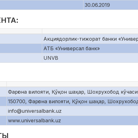
30.06.2019
НТА:
Акциядорлик-тижорат банки «Универ
АТБ «Универсал банк»
UNVB
Фарғона вилояти, Қўқон шаҳар, Шохрухобод кўчаси
150700, Фарғона вилояти, Қўқон шаҳар, Шохрухобо
info@universalbank.uz
www.universalbank.uz
ТЫ