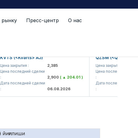
 рынку
Пресс-центр
О нас
й список
 (<Kvarts> AJ)
QZSM (<Qizilqumsement
закрытия :
2,385
Цена закрытия :
1,
 последний сделки
Цена последний сделки
2,900
( ▲ 204.01 )
:
1,
 последней сделки
Дата последней сделки
06.08.2026
:
06
 йиғилиши