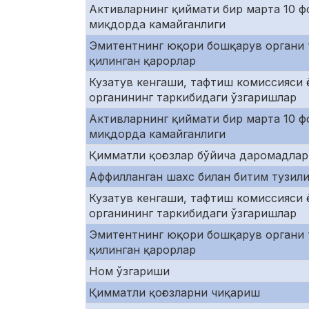
Активларнинг қиймати бир марта 10 ф
миқдорда камайганлиги
Эмитентнинг юқори бошқарув органи 
қилинган қарорлар
Кузатув кенгаши, тафтиш комиссияси 
органининг таркибидаги ўзгаришлар
Активларнинг қиймати бир марта 10 ф
миқдорда камайганлиги
Қимматли қоғозлар бўйича даромадла
Аффилланган шахс билан битим тузил
Кузатув кенгаши, тафтиш комиссияси 
органининг таркибидаги ўзгаришлар
Эмитентнинг юқори бошқарув органи 
қилинган қарорлар
Ном ўзгариши
Қимматли қоғозларни чиқариш