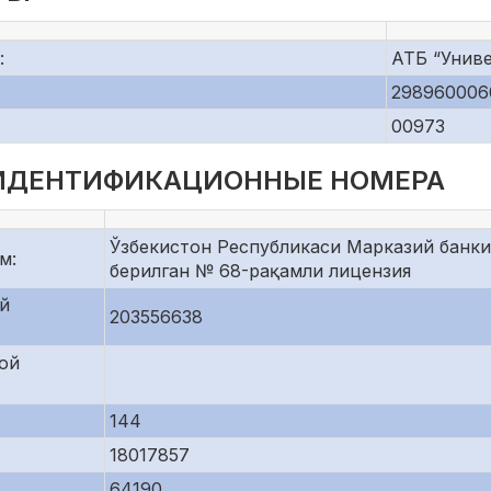
:
АТБ “Униве
298960006
00973
 ИДЕНТИФИКАЦИОННЫЕ НОМЕРА
Ўзбекистон Республикаси Марказий банки
м:
берилган № 68-рақамли лицензия
й
203556638
ой
144
18017857
64190