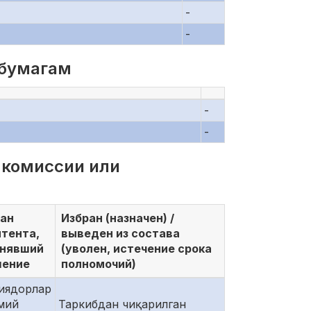
-
-
 бумагам
-
-
 комиссии или
ан
Избран (назначен) /
тента,
выведен из состава
инявший
(уволен, истечение срока
шение
полномочий)
иядорлар
мий
Таркибдан чиқарилган