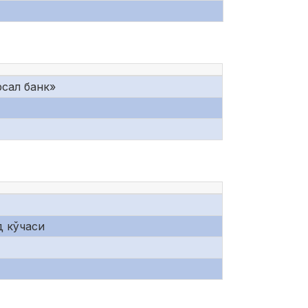
сал банк»
д кўчаси