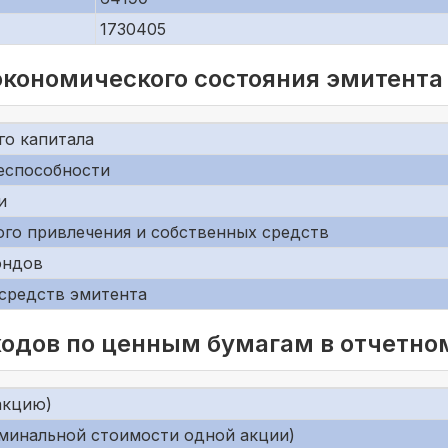
1730405
экономического состояния эмитента
го капитала
еспособности
и
го привлечения и собственных средств
ондов
средств эмитента
одов по ценным бумагам в отчетно
акцию)
оминальной стоимости одной акции)