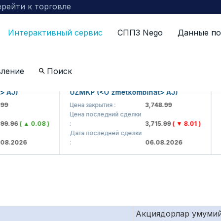
рейти к торговле
Интерактивный сервис
СППЗ Nego
Данные по
по компаниям включенных в биржевой котировальны
вление
Поиск
)
UZMKP (<O'zmetkombinat> AJ)
KVTS
Цена закрытия :
3,748.99
Цена 
Цена последний сделки
Цена
6
( ▲ 0.08 )
:
3,715.99
( ▼ 8.01 )
:
Дата последней сделки
Дата
026
:
06.08.2026
:
Акциядорлар умумий