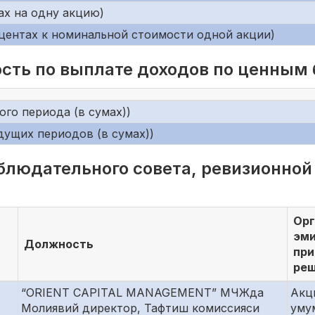
ах на одну акцию)
центах к номинальной стоимости одной акции)
сть по выплате доходов по ценным
го периода (в сумах))
дущих периодов (в сумах))
блюдательного совета, ревизионной
Орг
эми
Должность
пр
ре
“ORIENT CAPITAL MANAGEMENT” МЧЖда
Акц
Молиявий директор, Тафтиш комиссияси
уму