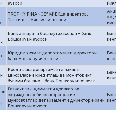
ч
аъзоси
йиғ
Акц
TROPHY FINANCE” МЧЖда директор,
уму
Тафтиш комиссияси аъзоси
а
йиғ
Банк аппарати бош мутахассиси – банк
Бан
н
Бошқаруви аъзоси
кен
ч
Юридик хизмат департаменти директори-
Бан
р
банк Бошқаруви аъзоси
кен
Кредитлаш департаменти чакана
Бан
н
мижозларни кредитлаш ва мониторинг
кен
бўлими бошлиғи – банк Бошқаруви аъзоси
Ғазначилик, қимматли қоғозлар ва
ров
акциядорлар билан корпоратив
Бан
муносабатлар департаменти директори-банк
кен
ч
Бошқаруви аъзоси