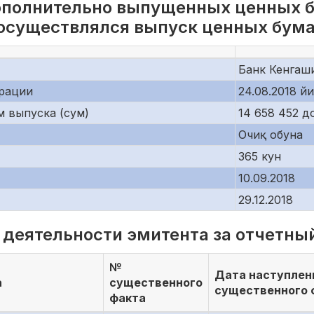
ополнительно выпущенных ценных б
 осуществлялся выпуск ценных бума
Банк Кенгаш
трации
24.08.2018 й
м выпуска (сум)
14 658 452 д
Очиқ обуна
365 кун
10.09.2018
29.12.2018
 деятельности эмитента за отчетный
№
Дата наступлен
а
существенного
существенного 
факта