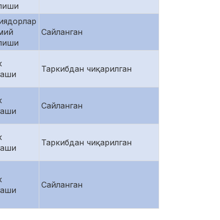
илиши
иядорлар
мий
Сайланган
илиши
к
Таркибдан чиқарилган
гаши
к
Сайланган
гаши
к
Таркибдан чиқарилган
гаши
к
Сайланган
гаши