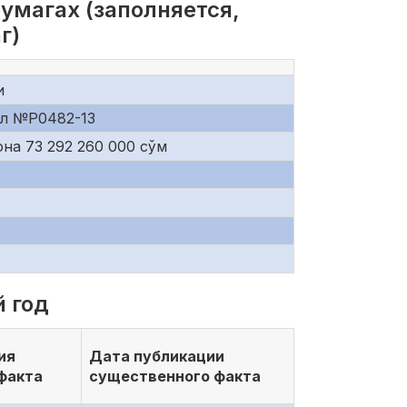
умагах (заполняется,
г)
и
ил №P0482-13
она 73 292 260 000 сўм
 год
ия
Дата публикации
факта
существенного факта