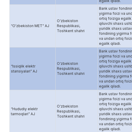
egalik qiladi.
Bank ustav fondini
yigirma foizi va un
ortiq foiziga egalik
O‘zbekiston
qiluvchi shaxs ush
“Oʻzbekiston MET” AJ
Respublikasi,
yuridik shaxs ustav
Toshkent shahri
fondining yigirma f
va undan ortiq foiz
egalik qiladi.
Bank ustav fondini
yigirma foizi va un
ortiq foiziga egalik
O‘zbekiston
“Issiqlik elektr
qiluvchi shaxs ush
Respublikasi,
stansiyalari” AJ
yuridik shaxs ustav
Toshkent shahri
fondining yigirma f
va undan ortiq foiz
egalik qiladi.
Bank ustav fondini
yigirma foizi va un
ortiq foiziga egalik
O‘zbekiston
“Hududiy elektr
qiluvchi shaxs ush
Respublikasi,
tarmoqlari” AJ
yuridik shaxs ustav
Toshkent shahri
fondining yigirma f
va undan ortiq foiz
egalik qiladi.