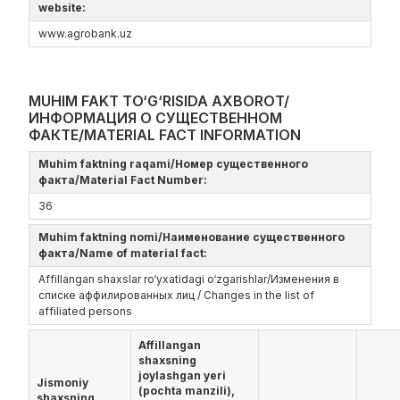
website:
www.agrobank.uz
MUHIM FAKT TO‘G‘RISIDA AXBOROT/
ИНФОРМАЦИЯ О СУЩЕСТВЕННОМ
ФАКТЕ/MATERIAL FACT INFORMATION
Muhim faktning raqami/Номер существенного
факта/Material Fact Number:
36
Muhim faktning nomi/Наименование существенного
факта/Name of material fact:
Affillangan shaxslar ro‘yxatidagi o‘zgarishlar/Изменения в
списке аффилированных лиц / Changes in the list of
affiliated persons
Affillangan
shaxsning
joylashgan yeri
Jismoniy
(pochta manzili),
shaxsning