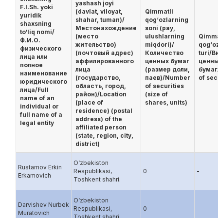
yashash joyi
F.I.Sh. yoki
(davlat, viloyat,
Qimmatli
yuridik
shahar, tuman)/
qog‘ozlarning
shaxsning
Местонахождение
soni (pay,
to‘liq nomi/
(место
ulushlarning
Qimma
Ф.И.О.
жительство)
miqdori)/
qog‘o
физического
(почтовый адрес)
Количество
turi/В
лица или
аффилированного
ценных бумаг
ценн
полное
лица
(размер доли,
бумаг
наименование
(государство,
паев)/Number
of sec
юридического
область, город,
of securities
лица/Full
район)/Location
(size of
name of an
(place of
shares, units)
individual or
residence) (postal
full name of a
address) of the
legal entity
affiliated person
(state, region, city,
district)
O‘zbekiston
Rustamov Erkin
Respublikаsi,
0
-
Erkamovich
Toshkent shаhri.
O‘zbekiston
Darvishev Nurbek
Respublikаsi,
0
-
Muratovich
Toshkent shаhri.