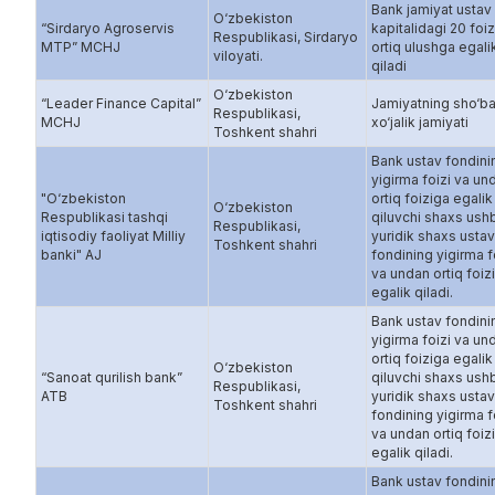
Bank jamiyat ustav
O‘zbekiston
“Sirdaryo Agroservis
kapitalidagi 20 foi
Respublikasi, Sirdaryo
MTP” MCHJ
ortiq ulushga egali
viloyati.
qiladi
O‘zbekiston
“Leader Finance Capital”
Jamiyatning sho‘b
Respublikasi,
MCHJ
xo‘jalik jamiyati
Toshkent shahri
Bank ustav fondini
yigirma foizi va un
"O‘zbekiston
ortiq foiziga egalik
O‘zbekiston
Respublikasi tashqi
qiluvchi shaxs ush
Respublikasi,
iqtisodiy faoliyat Milliy
yuridik shaxs ustav
Toshkent shahri
banki" AJ
fondining yigirma f
va undan ortiq foiz
egalik qiladi.
Bank ustav fondini
yigirma foizi va un
ortiq foiziga egalik
O‘zbekiston
“Sanoat qurilish bank”
qiluvchi shaxs ush
Respublikasi,
ATB
yuridik shaxs ustav
Toshkent shahri
fondining yigirma f
va undan ortiq foiz
egalik qiladi.
Bank ustav fondini