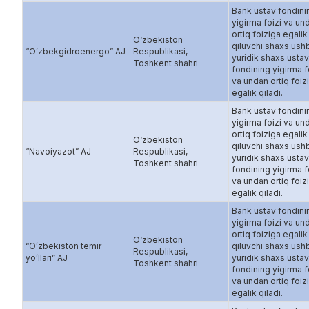
Bank ustav fondini
yigirma foizi va un
ortiq foiziga egalik
O‘zbekiston
qiluvchi shaxs ush
“Oʻzbekgidroenergo” AJ
Respublikasi,
yuridik shaxs ustav
Toshkent shahri
fondining yigirma f
va undan ortiq foiz
egalik qiladi.
Bank ustav fondini
yigirma foizi va un
ortiq foiziga egalik
O‘zbekiston
qiluvchi shaxs ush
“Navoiyazot” AJ
Respublikasi,
yuridik shaxs ustav
Toshkent shahri
fondining yigirma f
va undan ortiq foiz
egalik qiladi.
Bank ustav fondini
yigirma foizi va un
ortiq foiziga egalik
O‘zbekiston
“Oʻzbekiston temir
qiluvchi shaxs ush
Respublikasi,
yoʻllari” AJ
yuridik shaxs ustav
Toshkent shahri
fondining yigirma f
va undan ortiq foiz
egalik qiladi.