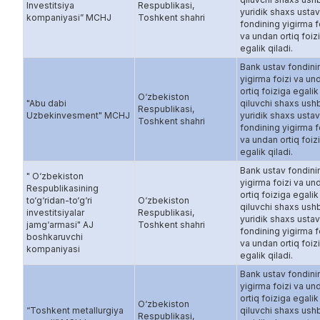
Investitsiya
Respublikasi,
yuridik shaxs ustav
kompaniyasi” MCHJ
Toshkent shahri
fondining yigirma f
va undan ortiq foiz
egalik qiladi.
Bank ustav fondini
yigirma foizi va un
ortiq foiziga egalik
O‘zbekiston
"Abu dabi
qiluvchi shaxs ush
Respublikasi,
Uzbekinvesment" MCHJ
yuridik shaxs ustav
Toshkent shahri
fondining yigirma f
va undan ortiq foiz
egalik qiladi.
Bank ustav fondini
" O‘zbekiston
yigirma foizi va un
Respublikasining
ortiq foiziga egalik
to‘g‘ridan-to‘g‘ri
O‘zbekiston
qiluvchi shaxs ush
investitsiyalar
Respublikasi,
yuridik shaxs ustav
jamg‘armasi" AJ
Toshkent shahri
fondining yigirma f
boshkaruvchi
va undan ortiq foiz
kompaniyasi
egalik qiladi.
Bank ustav fondini
yigirma foizi va un
ortiq foiziga egalik
O‘zbekiston
“Toshkent metallurgiya
qiluvchi shaxs ush
Respublikasi,