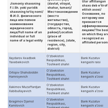
Ular affillangan
Jismoniy shaxsning
(davlat, viloyat,
shaxs deb e’tirof
F.I.Sh. yoki yuridik
shahar, tuman)/
etilish asosi/
shaxsning to‘liq nomi/
Местонахождение
Основание, по
Ф.И.О. физического
(место
которому они
лица или полное
жительство),
признаются
наименование
(государство,
аффилированн
юридического
область, город,
лицами/The bas
лица/Full name of an
район)/Location
on which they ar
individual or full
(place of
recognized as
name of a legal entity
residence), (state,
affiliated person
region, city,
district)
O‘zbekiston
Xaydarov Axadbek
Bank Kuzatuv
Respublikasi,
Yaxebekovich
kengashi raisi
Toshkent shahri
O‘zbekiston
Ortiqov Shahobiddin
Bank Kuzatuv
Respublikasi,
Hamroyevich
kengashi a’zosi
Toshkent shahri
O‘zbekiston
Xаkimov Muzаffаrdjаn
Bank Kuzatuv
Respublikasi,
Xаbibullаyevich
kengashi a’zosi
Toshkent shahri
O‘zbekiston
Ibrаgimov Djаmol
Bank Kuzatuv
Respublikasi,
Kаmilovich
kengashi a’zosi
Toshkent shahri