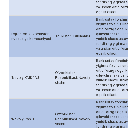
fondining yigirma f
va undan ortiq foiz
egalik qiladi.
Bank ustav fondini
yigirma foizi va un
ortiq foiziga egalik
Tojikiston-O‘zbekiston
qiluvchi shaxs ush
Tojikiston, Dushanbe
investisiya kompaniyasi
yuridik shaxs ustav
fondining yigirma f
va undan ortiq foiz
egalik qiladi.
Bank ustav fondini
yigirma foizi va un
ortiq foiziga egalik
O‘zbekiston
qiluvchi shaxs ush
“Navoiy KMK” AJ
Respublikasi, Navoiy
yuridik shaxs ustav
shahri
fondining yigirma f
va undan ortiq foiz
egalik qiladi.
Bank ustav fondini
yigirma foizi va un
ortiq foiziga egalik
O‘zbekiston
qiluvchi shaxs ush
“Navoiyuran” DK
Respublikasi, Navoiy
yuridik shaxs ustav
shahri
fondining yigirma f