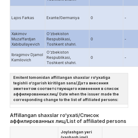
Lajos Farkas
Exante/Germaniya
0
-
Xakimov
O‘zbekiston
Muzaffardjan
Respublikаsi,
0
-
Xabibullayevich
Toshkent shаhri.
O‘zbekiston
Ibragimov Djamol
Respublikаsi,
0
-
Kamilovich
Toshkent shаhri.
Emitent tomonidan affillangan shaxslar ro‘yxatiga
tegishli o‘zgarish kiritilgan sana/Дата внесения
эмитентом соответствующего изменения в список
аффилированных лиц/ Date when the issuer made the
corresponding change to the list of affiliated persons:
Affillangan shaxslar ro‘yxati/Список
аффилированных лиц/List of affiliated persons
Joylashgan yeri
(yashash joyi)