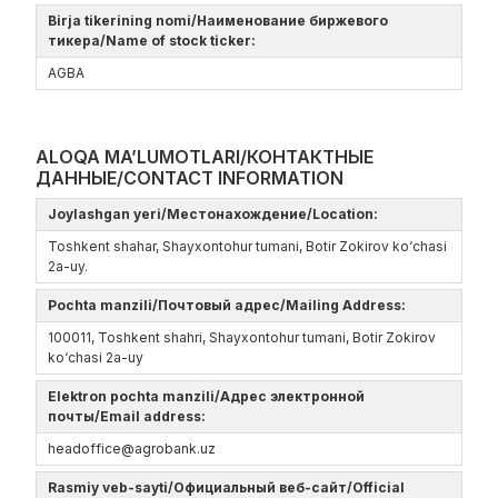
Birja tikerining nomi/Наименование биржевого
тикера/Name of stock ticker:
AGBA
ALOQA MA’LUMOTLARI/КОНТАКТНЫЕ
ДАННЫЕ/CONTACT INFORMATION
Joylashgan yeri/Местонахождение/Location:
Toshkent shahar, Shayxontohur tumani, Botir Zokirov kо‘chasi
2a-uy.
Pochta manzili/Почтовый адрес/Mailing Address:
100011, Toshkent shahri, Shayxontohur tumani, Botir Zokirov
kо‘chasi 2a-uy
Elektron pochta manzili/Адрес электронной
почты/Email address:
headoffice@agrobank.uz
Rasmiy veb-sayti/Официальный веб-сайт/Official