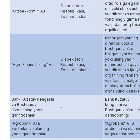
ortiq foiziga egalik
O‘zbekiston
qiluvchi shaxs ush
“Oʻzbekkoʻmir” AJ
Respublikasi,
yuridik shaxs ustav
Toshkent shahri
fondining yigirma f
va undan ortiq foiz
egalik qiladi.
ushbu jamiyatning
direktori yoxud
boshqaruv a’zosi
bo‘lgan ayni bir sh
O‘zbekiston
yoki uning yaqin
"Agro Finans Lizing" AJ
Respublikasi,
qarindoshlari qaysi
Toshkent shahri
yuridik shaxs ijroiy
organining rahbari
vazifasini amalga
oshirayotgan bo‘ls
o‘sha yuridik shaxs
Bank Kuzatuv kengashi
Bank Kuzatuv
va Boshqaruv
kengashi va
-
a’zolarining yaqin
Boshqaruv a’zolari
qarindoshlari
qarindoshligi
“Agrobank” ATB
“Agrobank” ATB
xodimlari va ularning
-
xodimlari va ularni
yaqin qarindoshlari
yaqin qarindoshlari