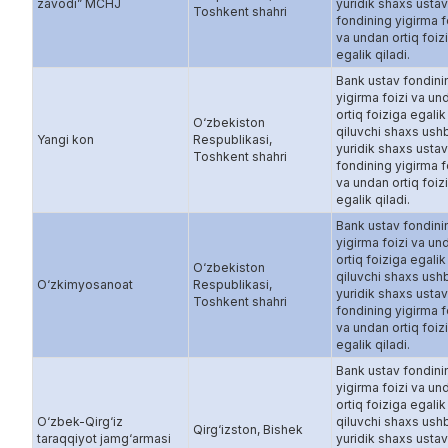
zavodi” MCHJ
yuridik shaxs ustav
Toshkent shahri
fondining yigirma f
va undan ortiq foiz
egalik qiladi.
Bank ustav fondini
yigirma foizi va un
ortiq foiziga egalik
O‘zbekiston
qiluvchi shaxs ush
Yangi kon
Respublikasi,
yuridik shaxs ustav
Toshkent shahri
fondining yigirma f
va undan ortiq foiz
egalik qiladi.
Bank ustav fondini
yigirma foizi va un
ortiq foiziga egalik
O‘zbekiston
qiluvchi shaxs ush
O‘zkimyosanoat
Respublikasi,
yuridik shaxs ustav
Toshkent shahri
fondining yigirma f
va undan ortiq foiz
egalik qiladi.
Bank ustav fondini
yigirma foizi va un
ortiq foiziga egalik
O‘zbek-Qirg‘iz
qiluvchi shaxs ush
Qirg‘izston, Bishek
taraqqiyot jamg‘armasi
yuridik shaxs ustav