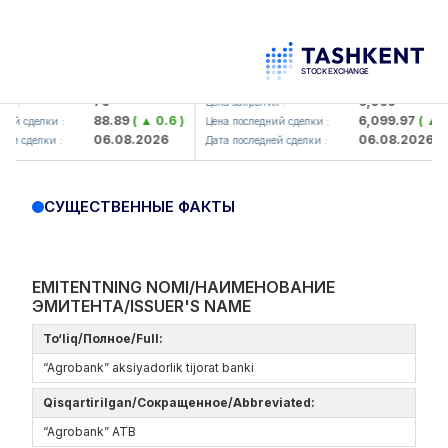
amkorbank> ATB)
UZMK (<O'zmetkombinat> AJ)
79
6,099
:
Цена закрытия :
88.89
( ▲ 0.6 )
6,099.97
( ▲ 0.0
 сделки :
Цена последний сделки :
06.08.2026
06.08.2026
 сделки :
Дата последней сделки :
СУЩЕСТВЕННЫЕ ФАКТЫ
EMITENTNING NOMI/НАИМЕНОВАНИЕ
ЭМИТЕНТА/ISSUER'S NAME
To‘liq/Полное/Full:
“Agrobank” aksiyadorlik tijorat banki
Qisqartirilgan/Сокращенное/Abbreviated:
“Agrobank” ATB