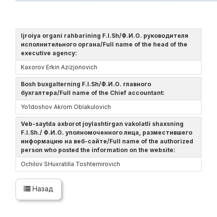
Ijroiya organi rahbarining F.I.Sh/Ф.И.О. руководителя
исполнительного органа/Full name of the head of the
executive agency:
Kaxorov Erkin Azizjonovich
Bosh buxgalterning F.I.Sh/Ф.И.О. главного
бухгалтера/Full name of the Chief accountant:
Yo‘ldoshov Akrom Oblakulovich
Veb-saytda axborot joylashtirgan vakolatli shaxsning
F.I.Sh./ Ф.И.О. уполномоченного лица, разместившего
информацию на веб-сайте/Full name of the authorized
person who posted the information on the website:
Ochilov SHuxratilla Toshtemirovich
Назад