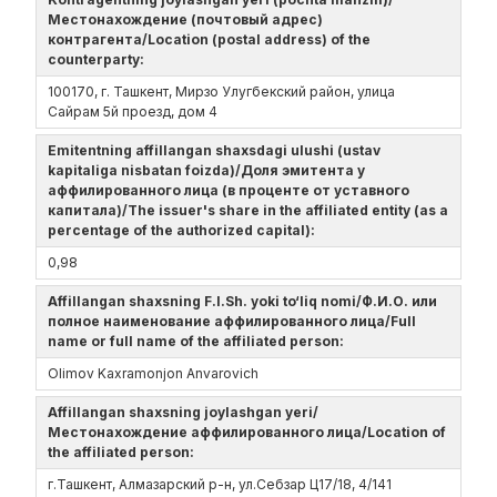
Местонахождение (почтовый адрес)
контрагента/Location (postal address) of the
counterparty:
100170, г. Ташкент, Мирзо Улугбекский район, улица
Сайрам 5й проезд, дом 4
Emitentning affillangan shaxsdagi ulushi (ustav
kapitaliga nisbatan foizda)/Доля эмитента у
аффилированного лица (в проценте от уставного
капитала)/The issuer's share in the affiliated entity (as a
percentage of the authorized capital):
0,98
Affillangan shaxsning F.I.Sh. yoki to‘liq nomi/Ф.И.О. или
полное наименование аффилированного лица/Full
name or full name of the affiliated person:
Olimov Kaxramonjon Anvarovich
Affillangan shaxsning joylashgan yeri/
Местонахождение аффилированного лица/Location of
the affiliated person:
г.Ташкент, Алмазарский р-н, ул.Себзар Ц17/18, 4/141