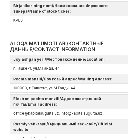
Birja tikerining nomi/Наименование биржевого
тикера/Name of stock ticker:
KPLS
ALOQA MA’LUMOTLARI/КОНТАКТНЫЕ
ДАННЫЕ/CONTACT INFORMATION
Joylashgan yeri/Местонахождение/Location:
г.Ташкент, ул.М.Ганди, 44
Pochta manzili/Почтовый адрес/Mailing Address:
100000, г.Ташкент, ул.М.Ганди, 44
Elektron pochta manzili/Адрес электронной
почты/Email address:
offiсe@kapitalsugurta.uz, info@kapitalsugurta.uz
Rasmiy veb-sayti/Официальный веб-сайт/Official
website: