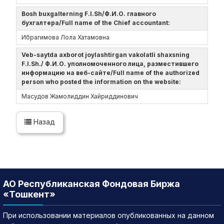
Bosh buxgalterning F.I.Sh/Ф.И.О. главного
бухгалтера/Full name of the Chief accountant:
Ибрагимова Лола Хатамовна
Veb-saytda axborot joylashtirgan vakolatli shaxsning
F.I.Sh./ Ф.И.О. уполномоченного лица, разместившего
информацию на веб-сайте/Full name of the authorized
person who posted the information on the website:
Масудов Жамолиддин Хайриддинович
Назад
АО Республиканская Фондовая Биржа
«Тошкент»
При использовании материалов опубликованных на данном