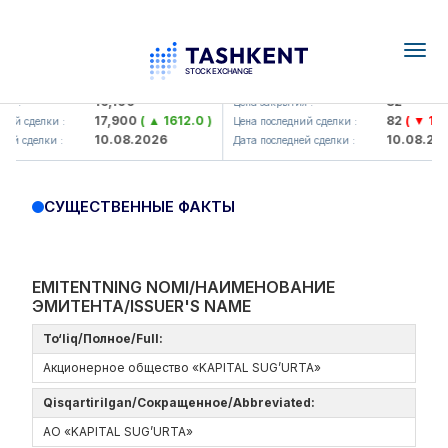
Togg
navig
Olmaliq KMK> AJ)
KFSK (<Kafolat sug'urta kompa
16,100
82
я :
Цена закрытия :
17,900
( ▲ 1612.0 )
82
( ▼ 1.91 
ий сделки :
Цена последний сделки :
10.08.2026
10.08.202
ей сделки :
Дата последней сделки :
СУЩЕСТВЕННЫЕ ФАКТЫ
EMITENTNING NOMI/НАИМЕНОВАНИЕ
ЭМИТЕНТА/ISSUER'S NAME
To‘liq/Полное/Full:
Акционерное общество «KAPITAL SUG’URTA»
Qisqartirilgan/Сокращенное/Abbreviated:
АО «KAPITAL SUG’URTA»