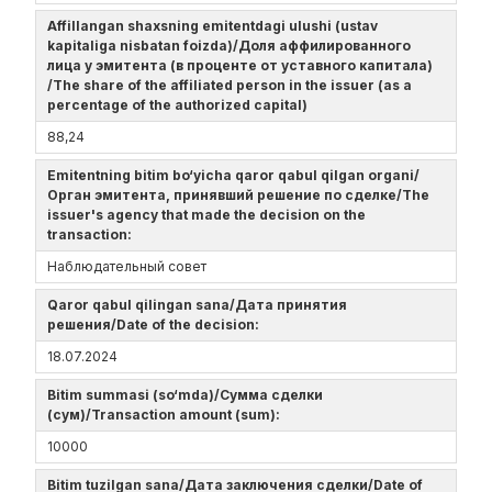
Affillangan shaxsning emitentdagi ulushi (ustav
kapitaliga nisbatan foizda)/Доля аффилированного
лица у эмитента (в проценте от уставного капитала)
/The share of the affiliated person in the issuer (as a
percentage of the authorized capital)
88,24
Emitentning bitim bo‘yicha qaror qabul qilgan organi/
Орган эмитента, принявший решение по сделке/The
issuer's agency that made the decision on the
transaction:
Наблюдательный совет
Qaror qabul qilingan sana/Дата принятия
решения/Date of the decision:
18.07.2024
Bitim summasi (so‘mda)/Сумма сделки
(сум)/Transaction amount (sum):
10000
Bitim tuzilgan sana/Дата заключения сделки/Date of