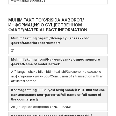
www.kapitalsugurta.uz
MUHIM FAKT TO‘G‘RISIDA AXBOROT/
ИНФОРМАЦИЯ О СУЩЕСТВЕННОМ
ФАКТЕ/MATERIAL FACT INFORMATION
Muhim faktning raqami/Номер существенного
факта/Material Fact Number:
21
Muhim faktning nomi/Наименование существенного
факта/Name of material fact:
Affillangan shaxs bilan bitim tuzilishi/Заключение сделки с
аффилированным лицом/Conclusion of a transaction with an
affiliated person
Kontragentning F.I.Sh. yoki to‘liq nomi/Ф.И.О. или полное
наименование контрагента/Full name or full name of
the counterparty:
Акционерное общество «ANORBANK»
Kontragentning joylashgan yeri (pochta manzili)/