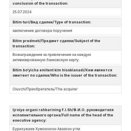
conclusion of the transaction:
25.07.2024
Bitim turi/Вид сделки/Type of transaction:
заключение договора поручения
Bitim predmeti/Предмет сделки/Subject of the
transaction:
Вознаграждение за привлечение на каждую
активизированную банковскую карту.
Bitim bo‘yicha emitent kim hisoblanadi/Кем является
эмитент по сделке/Who is the issuer of the transaction:
Oluvchi/Приобретатель/The acquirer
Ijroiya organi rahbarining F.I.Sh/Ф.И.О. руководителя
исполнительного органа/Full name of the head of the
executive agency:
Бурихужаев Хумоюнхон Авазхон угли