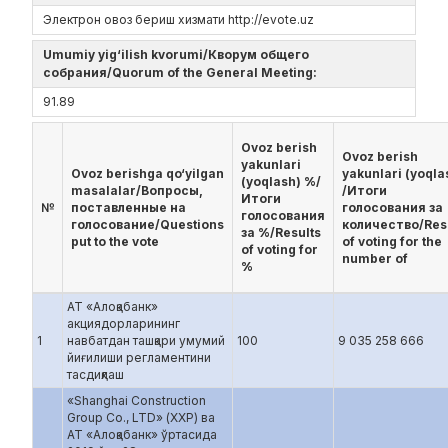
Электрон овоз бериш хизмати http://evote.uz
Umumiy yig‘ilish kvorumi/Кворум общего
собрания/Quorum of the General Meeting:
91.89
Ovoz berish
Ovoz berish
yakunlari
Ovoz berishga qo‘yilgan
yakunlari (yoqla
(yoqlash) %/
masalalar/Вопросы,
/Итоги
Итоги
№
поставленные на
голосования за
голосования
голосование/Questions
количество/Res
за %/Results
put to the vote
of voting for the
of voting for
number of
%
АТ «Алоқабанк»
акциядорларининг
1
навбатдан ташқари умумий
100
9 035 258 666
йиғилиши регламентини
тасдиқлаш
«Shanghai Construction
Group Co., LTD» (ХХР) ва
АТ «Алоқабанк» ўртасида