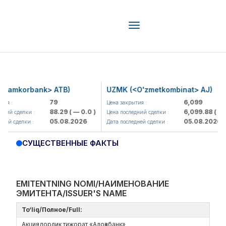
Toggle
navigation
korbank> ATB)
UZMK (<O'zmetkombinat> AJ)
79
6,099
Цена закрытия :
88.29
( — 0.0 )
6,099.88
( — 0.0 )
делки :
Цена последний сделки :
05.08.2026
05.08.2026
делки :
Дата последней сделки :
СУЩЕСТВЕННЫЕ ФАКТЫ
EMITENTNING NOMI/НАИМЕНОВАНИЕ
ЭМИТЕНТА/ISSUER'S NAME
To‘liq/Полное/Full:
Акциядорлик тижорат «Алоқабанк»