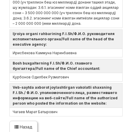
000 (уч триллион беш юз миллиард) донани ташкил этади,
шу жумладан: 3.6.1. эгасининг номи ёзилган оддий акциялар
сони – 3 500 000 000 000 (уч триллион беш юз миллиард)
дона; 3.6.2. эгасининг номи ёзилган имтиёзли акциялар сони
– 2 000 000 000 (икки миллиард) дона.
Ijroiya organi rahbarining F.I.Sh/Ф.И.О. руководителя
исполнительного органа/Full name of the head of the
executive agency:
Ирисбекова Каммуна Наринбаевна
Bosh buxgalterning F.I.Sh/Ф.И.О. главного
бухгалтера/Full name of the Chief accountant:
Қурбонов Одилбек Рузматович
Veb-saytda axborot joylashtirgan vakolatli shaxsning
F.I.Sh./ Ф.И.О. уполномоченного лица, разместившего
информацию на веб-сайте/Full name of the authorized
person who posted the information on the website:
Чагаев Марат Батырович
Назад