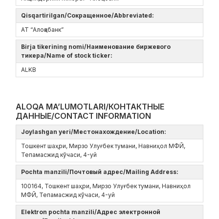
Qisqartirilgan/Сокращенное/Abbreviated:
АТ “Алоқабанк”
Birja tikerining nomi/Наименование биржевого
тикера/Name of stock ticker:
ALKB
ALOQA MA’LUMOTLARI/КОНТАКТНЫЕ
ДАННЫЕ/CONTACT INFORMATION
Joylashgan yeri/Местонахождение/Location:
Тошкент шаҳри, Мирзо Улуғбек тумани, Навниҳол МФЙ,
Тепамасжид кўчаси, 4-уй
Pochta manzili/Почтовый адрес/Mailing Address:
100164, Тошкент шаҳри, Мирзо Улуғбек тумани, Навниҳол
МФЙ, Тепамасжид кўчаси, 4-уй
Elektron pochta manzili/Адрес электронной