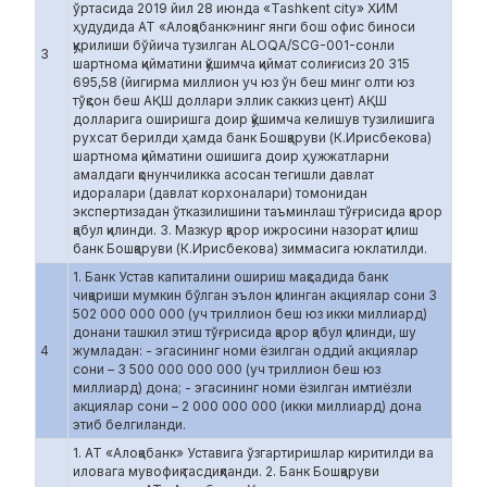
ўртасида 2019 йил 28 июнда «Tashkent city» ХИМ
ҳудудида АТ «Алоқабанк»нинг янги бош офис биноси
қурилиши бўйича тузилган ALOQA/SCG-001-сонли
3
шартнома қийматини қўшимча қиймат солиғисиз 20 315
695,58 (йигирма миллион уч юз ўн беш минг олти юз
тўқсон беш АҚШ доллари эллик саккиз цент) АҚШ
долларига оширишга доир қўшимча келишув тузилишига
рухсат берилди ҳамда банк Бошқаруви (К.Ирисбекова)
шартнома қийматини ошишига доир ҳужжатларни
амалдаги қонунчиликка асосан тегишли давлат
идоралари (давлат корхоналари) томонидан
экспертизадан ўтказилишини таъминлаш тўғрисида қарор
қабул қилинди. 3. Мазкур қарор ижросини назорат қилиш
банк Бошқаруви (К.Ирисбекова) зиммасига юклатилди.
1. Банк Устав капиталини ошириш мақсадида банк
чиқариши мумкин бўлган эълон қилинган акциялар сони 3
502 000 000 000 (уч триллион беш юз икки миллиард)
донани ташкил этиш тўғрисида қарор қабул қилинди, шу
4
жумладан: - эгасининг номи ёзилган оддий акциялар
сони – 3 500 000 000 000 (уч триллион беш юз
миллиард) дона; - эгасининг номи ёзилган имтиёзли
акциялар сони – 2 000 000 000 (икки миллиард) дона
этиб белгиланди.
1. АТ «Алоқабанк» Уставига ўзгартиришлар киритилди ва
иловага мувофиқ тасдиқланди. 2. Банк Бошқаруви