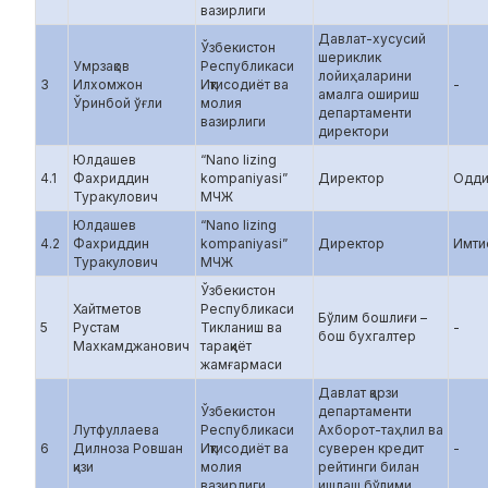
вазирлиги
Давлат-хусусий
Ўзбекистон
шериклик
Умрзақов
Республикаси
лойиҳаларини
3
Илхомжон
Иқтисодиёт ва
-
амалга ошириш
Ўринбой ўғли
молия
департаменти
вазирлиги
директори
Юлдашев
“Nano lizing
4.1
Фахриддин
kompaniyasi”
Директор
Одди
Туракулович
МЧЖ
Юлдашев
“Nano lizing
4.2
Фахриддин
kompaniyasi”
Директор
Имти
Туракулович
МЧЖ
Ўзбекистон
Хайтметов
Республикаси
Бўлим бошлиғи –
5
Рустам
Тикланиш ва
-
бош бухгалтер
Махкамджанович
тараққиёт
жамғармаси
Давлат қарзи
Ўзбекистон
департаменти
Лутфуллаева
Республикаси
Ахборот-таҳлил ва
6
Дилноза Ровшан
Иқтисодиёт ва
суверен кредит
-
қизи
молия
рейтинги билан
вазирлиги
ишлаш бўлими