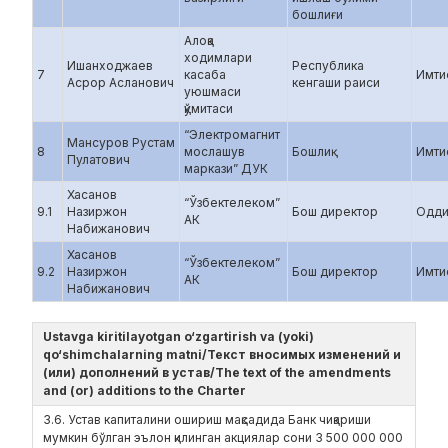
бошлиғи
Алоқа
ходимлари
Ишанходжаев
Республика
7
касаба
Имти
Асрор Асланович
кенгаши раиси
уюшмаси
қўмитаси
“Электромагнит
Мансуров Рустам
8
мослашув
Бошлиқ
Имти
Пулатович
маркази” ДУК
Хасанов
“Ўзбектелеком”
9.1
Назиржон
Бош директор
Одди
АК
Набижанович
Хасанов
“Ўзбектелеком”
9.2
Назиржон
Бош директор
Имти
АК
Набижанович
Ustavga kiritilayotgan o‘zgartirish va (yoki)
qo‘shimchalarning matni/Текст вносимых изменений и
(или) дополнений в устав/The text of the amendments
and (or) additions to the Charter
3.6. Устав капиталини ошириш мақсадида Банк чиқариши
мумкин бўлган эълон қилинган акциялар сони 3 500 000 000