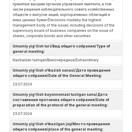
принятые высшим органом управления эмитента, в том
числе решения наблюдательного совета хозяйственных
обществ о выпуске акций, корпоративных облигаций и
иных ценных бумаг/Decisions madeby the highest
management body of the issuer, including decisions of the
supervisory board of business companies on the issue of
shares, corporate bonds and other securities
Umumiy yig‘ilish turi/Вид общего собрания/Type of
general meeting:
Navbatdan tashqari/Внеочередное/Extraordinary
Umumiy yig‘ilish o‘tkazish sanasi/Дата проведения
общего собрания/Date of the General Meeting:
23.07.2024
Umumiy yig‘ilish bayonnomasi tuzilgan sana/Дата
составления протокола общего собрания/Date of
preparation of the protocol of the general meeting:
23.07.2024
Umumiy yig‘ilish o‘tkazilgan joy/Место проведения
общего собрания/place of the general meeting: