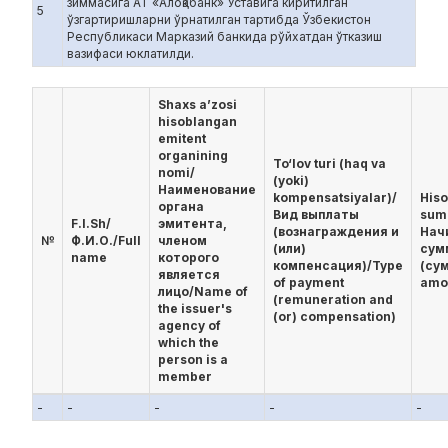
зиммасига АТ «Алоқабанк» Уставига киритилган
5
ўзгартиришларни ўрнатилган тартибда Ўзбекистон
Республикаси Марказий банкида рўйхатдан ўтказиш
вазифаси юклатилди.
Shaxs a’zosi
hisoblangan
emitent
organining
To‘lov turi (haq va
nomi/
(yoki)
Наименование
kompensatsiyalar)/
His
органа
Вид выплаты
sum
F.I.Sh/
эмитента,
(вознаграждения и
Нач
№
Ф.И.О./Full
членом
(или)
сум
name
которого
компенсация)/Type
(су
является
of payment
amo
лицо/Name of
(remuneration and
the issuer's
(or) compensation)
agency of
which the
person is a
member
-
-
-
-
-