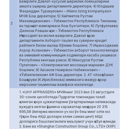
вазирлиги Давлат-хусусий шериклик лойиҳаларини
амалга ошириш департаменти директори; 4) Юлдашев
Фахриддин Туракулович – «Nano lizing kompaniyasi»
МЧЖ Бош директори; 5) Хайтметов Рустам
Махкамджанович – Ўзбекистон Республикаси Тикланиш
2
ва тараққиёт жамғармаси бош бухгалтери; 6) Лутфуллаева
Дилноза Ровшан қизи – Ўзбекистон Республикаси
Иқтисодиёт ва молия вазирлиги Давлат қарзи
департаменти Ахборот-таҳлил ва суверен кредит
рейтинги билан ишлаш бўлими бошлиғи; 7) Ишанходжаев
Асрор Асланович – Ўзбекистон ахборот технологиялари
ва оммавий коммуникация ходимлари касаба уюшмаси
Республика кенгаши раиси; 8) Мансуров Рустам
Пулатович – «Электромагнит мослашув маркази» ДУК
бошлиғи; 9) Хасанов Назиржон Набижонович –
«Ўзбектелеком» АЖ Бош директори. 2. АТ «Алоқабанк»
Бошқаруви (К.Ирисбекова) зиммасига мазкур қарор
ижросини таъминлаш вазифаси юклатилди.
1. «UHY APPRAISERS» МЧЖнинг 2023 йил 23 августдаги
30-сонли ҳисоботида Пудратчи томонидан талаб
қилинган қонун ҳужжатларини ўзгартирилиши натижасида
вужудга келган қўшимча харажатлар миқдори 20 315
695,58 (йигирма миллион уч юз ўн беш минг олти юз
тўқсон беш АҚШ доллари эллик саккиз цент) АҚШ
долларига баҳоланганлиги маълумот учун қабул қилинди.
2. Банк ва «Shanghai Construction Group Co., LTD» (ХХР)