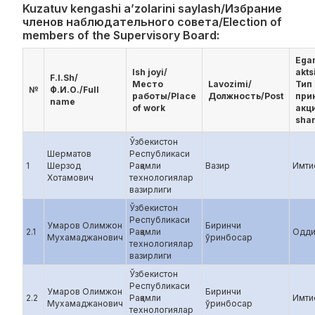
Kuzatuv kengashi a’zolarini saylash/Избрание
членов наблюдательного совета/Election of
members of the Supervisory Board:
Ega
Ish joyi/
akts
F.I.Sh/
Место
Lavozimi/
Тип
№
Ф.И.О./Full
работы/Place
Должность/Post
при
name
of work
акци
shar
Ўзбекистон
Шерматов
Республикаси
1
Шерзод
Рақамли
Вазир
Имти
Хотамович
технологиялар
вазирлиги
Ўзбекистон
Республикаси
Умаров Олимжон
Биринчи
2.1
Рақамли
Одди
Мухамаджанович
ўринбосар
технологиялар
вазирлиги
Ўзбекистон
Республикаси
Умаров Олимжон
Биринчи
2.2
Рақамли
Имти
Мухамаджанович
ўринбосар
технологиялар