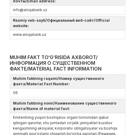
почты/Email address:
info@aloqabank.uz
Rasmiy veb-sayti/Официальный веб-сайт/Official
website:
www.aloqabank.uz
MUHIM FAKT TO‘G‘RISIDA AXBOROT/
ИНФОРМАЦИЯ О СУЩЕСТВЕННОМ
ФАКТЕ/MATERIAL FACT INFORMATION
Muhim faktning raqami/Номер существенного
факта/Material Fact Number:
06
Muhim faktning nomi/Наименование существенного
факта/Name of material fact:
Emitentning yuqori boshqaruv organi tomonidan qabul
qilingan qarorlar, shu jumladan xo‘jalik jamiyatlari kuzatuv
kengashining aksiyalar, korporativ obligatsiyalar va boshqa
qimmatli qog‘ozlarni chiqarish bo‘yicha qarorlari./Решения,