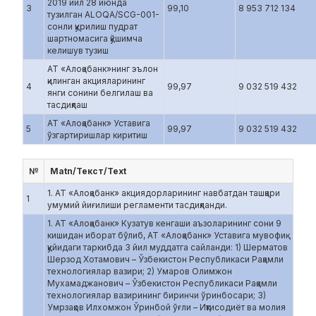
2019 йил 28 июнда
3
99,10
8 953 712 134
тузилган ALOQA/SCG-001-
сонли қурилиш пудрат
шартномасига қўшимча
келишув тузиш
АТ «Алоқабанк»нинг эълон
қилинган акцияларининг
4
99,97
9 032 519 432
янги сонини белгилаш ва
тасдиқлаш
АТ «Алоқабанк» Уставига
5
99,97
9 032 519 432
ўзгартиришлар киритиш
№
Matn/Текст/Text
1. АТ «Алоқабанк» акциядорларининг навбатдан ташқари
1
умумий йиғилиши регламенти тасдиқланди.
1. АТ «Алоқабанк» Кузатув кенгаши аъзоларининг сони 9
кишидан иборат бўлиб, АТ «Алоқабанк» Уставига мувофиқ
қуйидаги таркибда 3 йил муддатга сайланди: 1) Шерматов
Шерзод Хотамович – Ўзбекистон Республикаси Рақамли
технологиялар вазири; 2) Умаров Олимжон
Мухамаджанович – Ўзбекистон Республикаси Рақамли
технологиялар вазирининг биринчи ўринбосари; 3)
Умрзақов Илхомжон Ўринбой ўғли – Иқтисодиёт ва молия