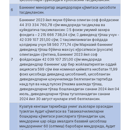
Банкнинг миноритар акциядорлари қўмитаси ҳисоботи
6
тасдиқлансин.
Банкнинг 2023 йил якуни бўйича олинган соф фойдасини
44 313 334 760,78 сўм миқдорида тасдиқлаш ва
қуйидагича тақсимлансин:  5 фоизи умумий захира
фондига – 2 215 666 738,04 сўм;  дивиденд тўлаш учун -
42 039 107 251,00 сўм;  тақсимланмаган фойдада
қолдириш учун 58 560 771,74 сўм Марказий банкнинг
дивиденд тўлаш бўйича махсус кўрсатмаси (рухсати)
олингандан сўнггина, Банкнинг 2023 йил соф
7
фойдасидан 42 039 107 251,00 сўм миқдорида
дивидендлар банкнинг ҳар бир жойлаштирилган оддий
акциясига 599 сўм ёки номинал қийматга нисбатан 11,99
фоиз ҳисобида дивиденд ҳисобланиб, ҳисобланган
дивидендларни қонунчиликда белгиланган тартибда
нақд пул ва нақд пулсиз ўтказма шаклида тўлаш,
дивидендларни тўлаш бошланадиган санани 2024 йил 04
июль, дивидендларни тўлаш тугалланадиган санани
2024 йил 30 август кунлари этиб белгилансин.
Кузатув кенгаши таркибида унинг аъзолари орасидан
тузилган Аудит қўмитаси ва Таваккалчиликларни
бошқариш қўмитаси раисларига тўланадиган ҳақ
миқдорини ҳар ойда амалдаги базавий ҳисоблаш
миқдорининг 60 (олтмиш) баробари миқдорида, Аудит