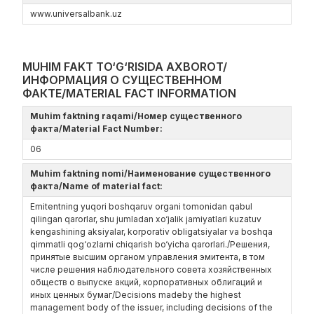
www.universalbank.uz
MUHIM FAKT TO‘G‘RISIDA AXBOROT/
ИНФОРМАЦИЯ О СУЩЕСТВЕННОМ
ФАКТЕ/MATERIAL FACT INFORMATION
Muhim faktning raqami/Номер существенного
факта/Material Fact Number:
06
Muhim faktning nomi/Наименование существенного
факта/Name of material fact:
Emitentning yuqori boshqaruv organi tomonidan qabul
qilingan qarorlar, shu jumladan xo‘jalik jamiyatlari kuzatuv
kengashining aksiyalar, korporativ obligatsiyalar va boshqa
qimmatli qog‘ozlarni chiqarish bo‘yicha qarorlari./Решения,
принятые высшим органом управления эмитента, в том
числе решения наблюдательного совета хозяйственных
обществ о выпуске акций, корпоративных облигаций и
иных ценных бумаг/Decisions madeby the highest
management body of the issuer, including decisions of the