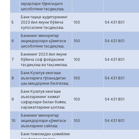
зарарлари тўғрисидаги
ҳисоботини тасдиқлаш.
Банк ташқи аудиторининг
5
2023 йил якуни бўйича
100
54 431 801
хулосасини тасдиқлаш.
Банкнинг миноритар
6
акциядорлари қўмитаси
100
54 431 801
ҳисоботини тасдиқлаш.
Банкнинг 2023 йил якуни
7
бўйича соф фойдасини
100
54 431 801
тасдиқлаш ва тақсимлаш.
Банк Кузатув кенгаши
8
аъзоларига тўланадиган
100
54 431 801
ҳақ миқдорини белгилаш.
Банк Кузатув кенгаши
аъзоларининг хизмат
9
100
54 431 801
сафарлари билан боғлиқ
харажатларини қоплаш.
Банкнинг миноритар
10
акциядорлари қўмитаси
100
54 431 801
аъзоларини сайлаш.
Банк томонидан ҳомийлик