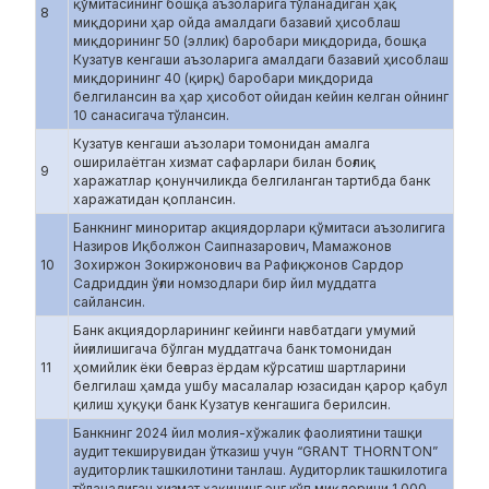
қўмитасининг бошқа аъзоларига тўланадиган ҳақ
8
миқдорини ҳар ойда амалдаги базавий ҳисоблаш
миқдорининг 50 (эллик) баробари миқдорида, бошқа
Кузатув кенгаши аъзоларига амалдаги базавий ҳисоблаш
миқдорининг 40 (қирқ) баробари миқдорида
белгилансин ва ҳар ҳисобот ойидан кейин келган ойнинг
10 санасигача тўлансин.
Кузатув кенгаши аъзолари томонидан амалга
оширилаётган хизмат сафарлари билан боғлиқ
9
харажатлар қонунчиликда белгиланган тартибда банк
харажатидан қоплансин.
Банкнинг миноритар акциядорлари қўмитаси аъзолигига
Назиров Иқболжон Саипназарович, Мамажонов
10
Зохиржон Зокиржонович ва Рафиқжонов Сардор
Садриддин ўғли номзодлари бир йил муддатга
сайлансин.
Банк акциядорларининг кейинги навбатдаги умумий
йиғилишигача бўлган муддатгача банк томонидан
11
ҳомийлик ёки беғараз ёрдам кўрсатиш шартларини
белгилаш ҳамда ушбу масалалар юзасидан қарор қабул
қилиш ҳуқуқи банк Кузатув кенгашига берилсин.
Банкнинг 2024 йил молия-хўжалик фаолиятини ташқи
аудит текширувидан ўтказиш учун “GRANT THORNTON”
аудиторлик ташкилотини танлаш. Аудиторлик ташкилотига
тўланадиган хизмат ҳақининг энг кўп миқдорини 1 000