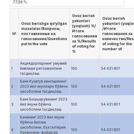
77,56 %
Ovoz berish
Ovoz berish
yakunlari
Ovoz berishga qo‘yilgan
yakunlari (yoqla
(yoqlash) %/
masalalar/Вопросы,
/Итоги
Итоги
№
поставленные на
голосования за
голосования
голосование/Questions
количество/Res
за %/Results
put to the vote
of voting for the
of voting for
number of
%
Акциядорларнинг умумий
1
йиғилиши регламентини
100
54 431 801
тасдиқлаш.
Банк Кузатув кенгашининг
2
2023 йил якунлари бўйича
100
54 431 801
ҳисоботини тасдиқлаш.
Банк Бошқарувининг 2023
3
йил якуни бўйича
100
54 431 801
ҳисоботини тасдиқлаш.
Банкнинг 2023 йил якуни
бўйича йиллик
ҳисоботини, бухгалтерия
4
100
54 431 801
балансини, фойда ва