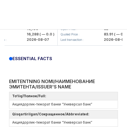
aliq KMK> AJ)
KFSK (<Kafolat sug'urta kompaniyasi>
16,100
82
Open Price :
16,288
( — 0.0 )
83.91
( — 0.0 )
Quoted Price :
2026-08-07
2026-08-07
Last transaction :
ESSENTIAL FACTS
EMITENTNING NOMI/НАИМЕНОВАНИЕ
ЭМИТЕНТА/ISSUER'S NAME
To‘liq/Полное/Full:
Акциядорлик-тижорат банки “Универсал банк”
Qisqartirilgan/Сокращенное/Abbreviated:
Акциядорлик-тижорат банки “Универсал банк”