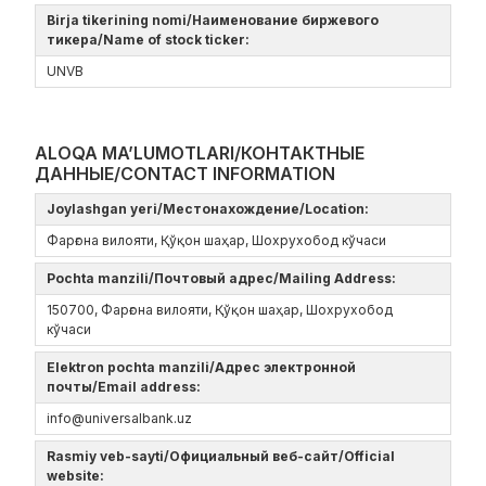
Birja tikerining nomi/Наименование биржевого
тикера/Name of stock ticker:
UNVB
ALOQA MA’LUMOTLARI/КОНТАКТНЫЕ
ДАННЫЕ/CONTACT INFORMATION
Joylashgan yeri/Местонахождение/Location:
Фарғона вилояти, Қўқон шаҳар, Шохрухобод кўчаси
Pochta manzili/Почтовый адрес/Mailing Address:
150700, Фарғона вилояти, Қўқон шаҳар, Шохрухобод
кўчаси
Elektron pochta manzili/Адрес электронной
почты/Email address:
info@universalbank.uz
Rasmiy veb-sayti/Официальный веб-сайт/Official
website: