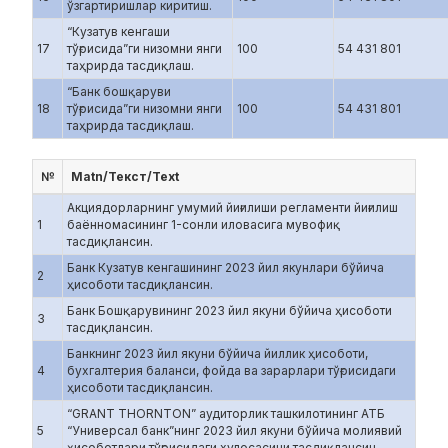
ўзгартиришлар киритиш.
“Кузатув кенгаши
17
тўғрисида”ги низомни янги
100
54 431 801
таҳрирда тасдиқлаш.
“Банк бошқаруви
18
тўғрисида”ги низомни янги
100
54 431 801
таҳрирда тасдиқлаш.
№
Matn/Текст/Text
Акциядорларнинг умумий йиғилиши регламенти йиғилиш
1
баённомасининг 1-сонли иловасига мувофиқ
тасдиқлансин.
Банк Кузатув кенгашининг 2023 йил якунлари бўйича
2
ҳисоботи тасдиқлансин.
Банк Бошқарувининг 2023 йил якуни бўйича ҳисоботи
3
тасдиқлансин.
Банкнинг 2023 йил якуни бўйича йиллик ҳисоботи,
4
бухгалтерия баланси, фойда ва зарарлари тўғрисидаги
ҳисоботи тасдиқлансин.
“GRANT THORNTON” аудиторлик ташкилотининг АТБ
5
“Универсал банк”нинг 2023 йил якуни бўйича молиявий
ҳисоботлари тўғрисидаги хулосасини тасдиқлансин.