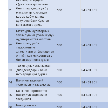
ёки беғараз ёрдам
кўрсатиш шартларини
белгилаш ҳамда ушбу
11
100
54 431 801
масалалар юзасидан
қарор қабул қилиш
ҳуқуқини банк Кузатув
кенгашига бериш.
Мажбурий аудиторлик
текширувини ўтказиш учун
аудиторлик ташкилотини
белгилаш, ушбу
12
100
54 431 801
ташкилотнинг
хизматларига тўланадиган
энг кўп ҳақ миқдори ва у
билан шартнома тузиш.
Талаб қилиб олинмаган
13
дивидендларни банк
100
54 431 801
ихтиёрида қолдириш.
Банкнинг ташкилий
14
100
54 431 801
тузилмасини тасдиқлаш.
Банкнинг корпоратив
15
бошқарув кодексини
100
54 431 801
тасдиқлаш.
Банк уставига
16
100
54 431 801