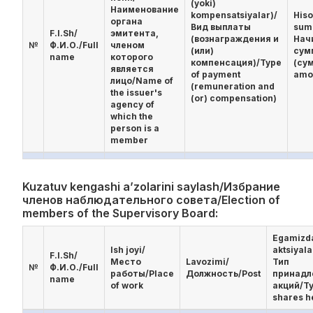
(yoki)
Наименование
kompensatsiyalar)/
His
органа
Вид выплаты
sum
F.I.Sh/
эмитента,
(вознаграждения и
Нач
№
Ф.И.О./Full
членом
(или)
сум
name
которого
компенсация)/Type
(су
является
of payment
amo
лицо/Name of
(remuneration and
the issuer's
(or) compensation)
agency of
which the
person is a
member
Kuzatuv kengashi a’zolarini saylash/Избрание
членов наблюдательного совета/Election of
members of the Supervisory Board:
Egamizd
Ish joyi/
aktsiyala
F.I.Sh/
Место
Lavozimi/
Тип
№
Ф.И.О./Full
работы/Place
Должность/Post
принад
name
of work
акций/Ty
shares h