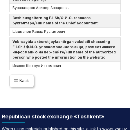
Буваназаров Алишер Анварович
Bosh buxgalterning F.I.Sh/Ф.И.О. главного
бухгалтера/Full name of the Chief accountant:
Шадманов Рашид Рустамович
Veb-saytda axborot joylashtirgan vakolatli shaxsning
F.I.Sh./ Ф.И.О. уполномоченного лица, разместившего
информацию на веб-сайте/Full name of the authorized
person who posted the information on the website:
Исаков Шохрух Илхомович
Back
Republican stock exchange «Toshkent»
When using materials published on this site, a link to www.uzse.uz