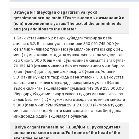
Ustavga kiritilayotgan o‘zgartirish va (yoki)
qo‘shimchalarning matni/Текст вносимых изменений и
(или) дополнений в устав/The text of the amendments
and (or) additions to the Charter
1. Банк Уставининг 5.2 банди қуйидаги таҳрирда баён
этилсин: 5.2. Банкнинг устав капитали 350 910 745 000 (уч
юз эллик миллиард тўққиз юз ўн миллион етти юз қирқ беш
минг) сўмни ташкил этади ва ҳужжатсиз шаклда чиқарилган
ҳар бири 5 000 (беш минг) сўм номинал қийматга эга бўлган
70 182 149 (етмиш миллион бир юз саксон икки минг бир юз
қирқ тўққиз) дона оддий акцияларга бўлинган. Уставнинг
5.3-банди қуйидаги таҳрирда баён этилсин: 5.3. Банк устав
капиталини ошириш мақсадида чиқариши мумкин бўлган
эълон қилинган акцияларнинг суммаси 149 089 255 000,00
(бир қирқ тўққиз миллиард саксон тўққиз миллион икки юз
эллик беш минг) сўм ҳужжатсиз шаклда ва номинал қиймати
5 000 (беш минг) сўм бўлган 29 817 851,00 (йигирма тўққиз
миллион саккиз юз ўн етти минг саккиз юз эллик бир) дона
миқдорида оддий акцияларга бўлинган.
Ijroiya organi rahbarining F.I.Sh/Ф.И.О. руководителя
исполнительного органа/Full name of the head of the
executive agency: