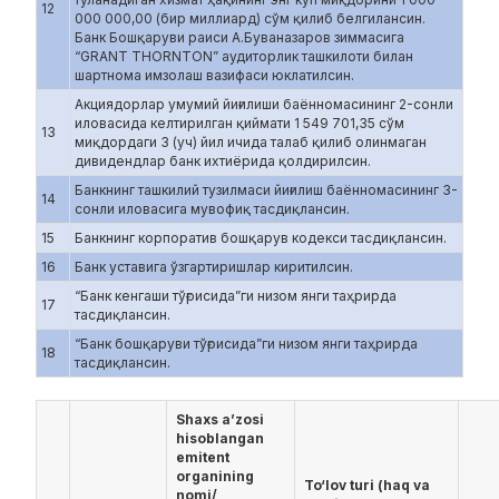
12
000 000,00 (бир миллиард) сўм қилиб белгилансин.
Банк Бошқаруви раиси А.Буваназаров зиммасига
“GRANT THORNTON” аудиторлик ташкилоти билан
шартнома имзолаш вазифаси юклатилсин.
Акциядорлар умумий йиғилиши баённомасининг 2-сонли
иловасида келтирилган қиймати 1 549 701,35 сўм
13
миқдордаги 3 (уч) йил ичида талаб қилиб олинмаган
дивидендлар банк ихтиёрида қолдирилсин.
Банкнинг ташкилий тузилмаси йиғилиш баённомасининг 3-
14
сонли иловасига мувофиқ тасдиқлансин.
15
Банкнинг корпоратив бошқарув кодекси тасдиқлансин.
16
Банк уставига ўзгартиришлар киритилсин.
“Банк кенгаши тўғрисида”ги низом янги таҳрирда
17
тасдиқлансин.
“Банк бошқаруви тўғрисида”ги низом янги таҳрирда
18
тасдиқлансин.
Shaxs a’zosi
hisoblangan
emitent
organining
To‘lov turi (haq va
nomi/