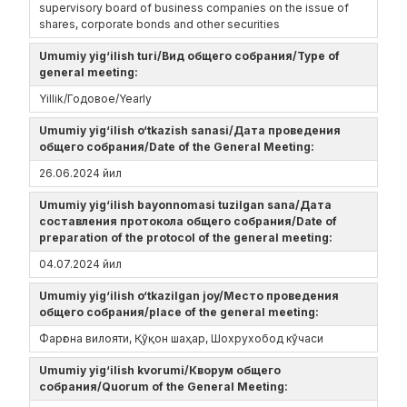
supervisory board of business companies on the issue of
shares, corporate bonds and other securities
Umumiy yig‘ilish turi/Вид общего собрания/Type of
general meeting:
Yillik/Годовое/Yearly
Umumiy yig‘ilish o‘tkazish sanasi/Дата проведения
общего собрания/Date of the General Meeting:
26.06.2024 йил
Umumiy yig‘ilish bayonnomasi tuzilgan sana/Дата
составления протокола общего собрания/Date of
preparation of the protocol of the general meeting:
04.07.2024 йил
Umumiy yig‘ilish o‘tkazilgan joy/Место проведения
общего собрания/place of the general meeting:
Фарғона вилояти, Қўқон шаҳар, Шохрухобод кўчаси
Umumiy yig‘ilish kvorumi/Кворум общего
собрания/Quorum of the General Meeting: