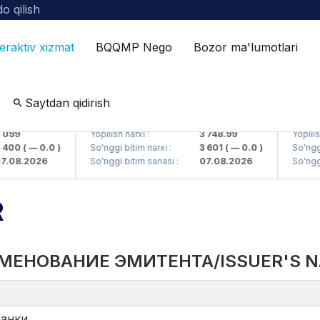
o qilish
teraktiv xizmat
BQQMP Nego
Bozor ma'lumotlari
Saytdan qidirish
 AJ)
UZMKP (<O'zmetkombinat> AJ)
KVTS (<
99
Yopilish narxi :
3 748.99
Yopilish na
00
( — 0.0 )
So'nggi bitim narxi :
3 601
( — 0.0 )
So'nggi bi
08.2026
So'nggi bitim sanasi :
07.08.2026
So'nggi bi
R
МЕНОВАНИЕ ЭМИТЕНТА/ISSUER'S 
банки