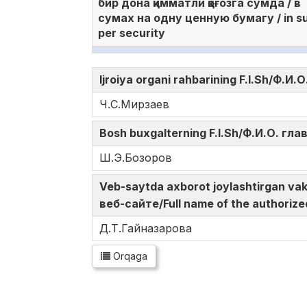
бир дона қимматли қоғозга сўмда / в
сумах на одну ценную бумагу / in s
per security
Ijroiya organi rahbarining F.I.Sh/Ф.
Ч.С.Мирзаев
Bosh buxgalterning F.I.Sh/Ф.И.О. гл
Ш.Э.Бозоров
Veb-saytda axborot joylashtirgan v
веб-сайте/Full name of the authorize
Д.Т.Гайназарова
Orqaga