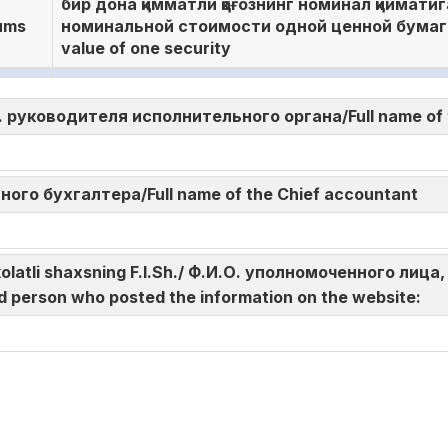
бир дона қимматли қоғознинг номинал қийматиг
ums
номинальной стоимости одной ценной бумаги /
value of one security
И.О. руководителя исполнительного органа/Full name of
авного бухгалтера/Full name of the Chief accountant
akolatli shaxsning F.I.Sh./ Ф.И.О. уполномоченного л
d person who posted the information on the website: