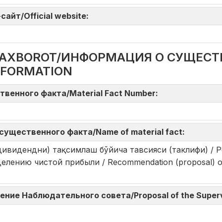
айт/Official website:
DA AXBOROT/ИНФОРМАЦИЯ О СУЩЕС
NFORMATION
твенного факта/Material Fact Number:
существенного факта/Name of material fact:
дивидендни) тақсимлаш бўйича тавсияси (таклифи) / 
ению чистой прибыли / Recommendation (proposal) of th
ние Наблюдательного совета/Proposal of the Superv