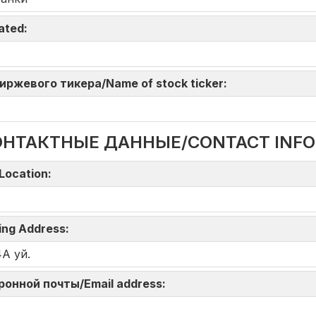
iated:
 биржевого тикера/Name of stock ticker:
ОНТАКТНЫЕ ДАННЫЕ/CONTACT INF
Location:
ing Address:
4А уй.
тронной почты/Email address: