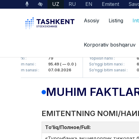
UZ
RU
EN
Emitent
Savd
Asosiy
Listing
In
Korporativ boshqaruv
KB (<Hamkorbank> ATB)
UZMK (<O'zmetkombinat>
ilish narxi :
79
Yopilish narxi :
6 0
nggi bitim narxi :
95.49
( — 0.0 )
So'nggi bitim narxi :
6 4
nggi bitim sanasi :
07.08.2026
So'nggi bitim sanasi :
07.
MUHIM FAKTLA
EMITENTNING NOMI/НАИ
To‘liq/Полное/Full:
«Туронбанк» акциядорлик тижорат 