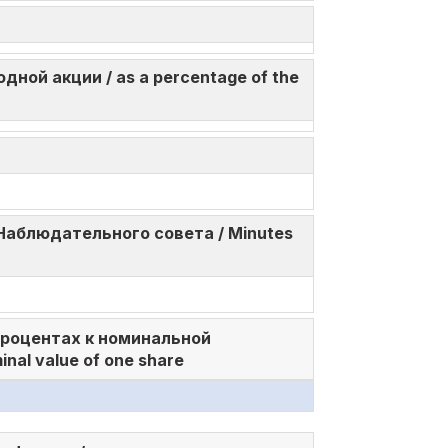
ной акции / as a percentage of the
Наблюдательного совета / Minutes
 процентах к номинальной
nal value of one share