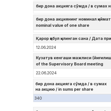
бир дона акцияга сўмда / в сумах н
бир дона акциянинг номинал қиймати
nominal value of one share
Қарор қабул қилинган сана / Дата пр
12.06.2024
Кузатув кенгаши мажлиси (йиғилиш
of the Supervisory Board meeting
22.06.2024
бир дона акцияга сўмда / в сумах
на акцию / in sums per share
340