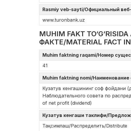
Rasmiy veb-sayti/Официальный веб-с
www.turonbank.uz
MUHIM FAKT TO‘G‘RISI
ФАКТЕ/MATERIAL FACT I
Muhim faktning raqami/Номер сущес
41
Muhim faktning nomi/Наименование 
Кузатув кенгашининг соф фойдани (
Наблюдательного совета по распредел
of net profit (dividend)
Кузатув кенгаши таклифи/Предложе
Тақсимлаш/Распределить/Distribute