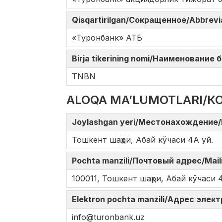
Qisqartirilgan/Сокращенное/Abbrev
«Туронбанк» АТБ
Birja tikerining nomi/Наименование
TNBN
ALOQA MA’LUMOTLARI/К
Joylashgan yeri/Местонахождение/
Тошкент шаҳри, Абай кўчаси 4А уй.
Pochta manzili/Почтовый адрес/Mail
100011, Тошкент шаҳри, Абай кўчаси 
Elektron pochta manzili/Адрес элек
info@turonbank.uz