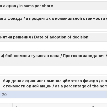
а акцию / in sums per share
га фоизда / в процентах к номинальной стоимости од
инятия решения / Date of adoption of decision:
и) баённомаси тузилган сана / Протокол заседания 
бир дона акциянинг номинал қийматига фоизда / в
стоимости одной акции / as a percentage of the nomi
20