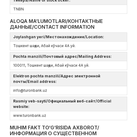
тикера/Name of stock ticker:
TNBN
ALOQA MA’LUMOTLARI/КОНТАКТНЫЕ
ДАННЫЕ/CONTACT INFORMATION
Joylashgan yeri/Местонахождение/Location:
Тошкент шаҳри, Абай кўчаси 4А уй.
Pochta manzili/Почтовый адрес/Mailing Address:
100011, Тошкент шаҳри, Абай кўчаси 4А уй.
Elektron pochta manzili/Адрес электронной
почты/Email address:
info@turonbank.uz
Rasmiy veb-sayti/Официальный веб-сайт/Official
website:
www.turonbank.uz
MUHIM FAKT TO‘G‘RISIDA AXBOROT/
ИНФОРМАЦИЯ О СУЩЕСТВЕННОМ