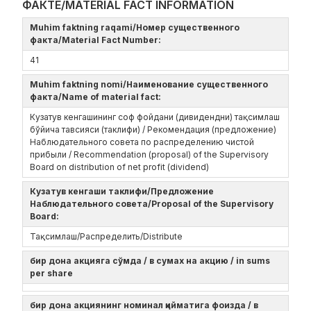
ФАКТЕ/MATERIAL FACT INFORMATION
Muhim faktning raqami/Номер существенного
факта/Material Fact Number:
41
Muhim faktning nomi/Наименование существенного
факта/Name of material fact:
Кузатув кенгашининг соф фойдани (дивидендни) тақсимлаш
бўйича тавсияси (таклифи) / Рекомендация (предложение)
Наблюдательного совета по распределению чистой
прибыли / Recommendation (proposal) of the Supervisory
Board on distribution of net profit (dividend)
Кузатув кенгаши таклифи/Предложение
Наблюдательного совета/Proposal of the Supervisory
Board:
Тақсимлаш/Распределить/Distribute
бир дона акцияга сўмда / в сумах на акцию / in sums
per share
бир дона акциянинг номинал қийматига фоизда / в