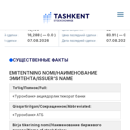
Togg
navig
Olmaliq KMK> AJ)
KFSK (<Kafolat sug'urta kompaniy
16,100
82
я :
Цена закрытия :
16,288
( — 0.0 )
83.91
( — 0.0 )
ий сделки :
Цена последний сделки :
07.08.2026
07.08.2026
ей сделки :
Дата последней сделки :
СУЩЕСТВЕННЫЕ ФАКТЫ
EMITENTNING NOMI/НАИМЕНОВАНИЕ
ЭМИТЕНТА/ISSUER'S NAME
To‘liq/Полное/Full:
«Туронбанк» акциядорлик тижорат банки
Qisqartirilgan/Сокращенное/Abbreviated:
«Туронбанк» АТБ
Birja tikerining nomi/Наименование биржевого