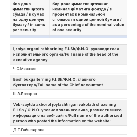
бир дона
бир дона қимматли қоғознинг
қимматли қоғозга
номинал қийматига фоизда / в
сўмда / в сумах
процентах к номинальной
на одну ценную
стоимости одной ценной бумаги /
бумагу / in sums
as a percentage of the nominal value
per security
of one security
Ijroiya organi rahbarining F.I.Sh/Ф.И.О. руководителя
исполнительного органа/Full name of the head of the
executive agency:
Ч.С.Мирзаев
Bosh buxgalterning F.I.Sh/Ф.И.О. главного
бухгалтера/Full name of the Chief accountant
Ш.Э.Бозоров
Veb-saytda axborot joylashtirgan vakolatli shaxsning
F.I.Sh./ Ф.И.О. уполномоченного лица, разместившего
информацию на веб-сайте/Full name of the authorized
person who posted the information on the website:
Д.Т.Гайназарова