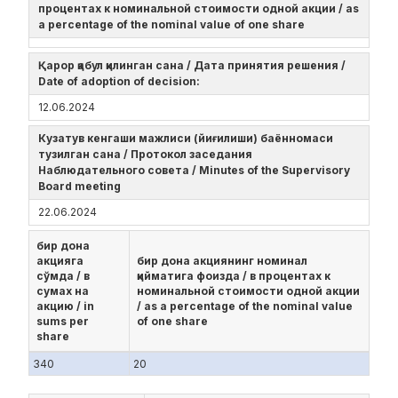
процентах к номинальной стоимости одной акции / as
a percentage of the nominal value of one share
Қарор қабул қилинган сана / Дата принятия решения /
Date of adoption of decision:
12.06.2024
Кузатув кенгаши мажлиси (йиғилиши) баённомаси
тузилган сана / Протокол заседания
Наблюдательного совета / Minutes of the Supervisory
Board meeting
22.06.2024
бир дона
акцияга
бир дона акциянинг номинал
сўмда / в
қийматига фоизда / в процентах к
сумах на
номинальной стоимости одной акции
акцию / in
/ as a percentage of the nominal value
sums per
of one share
share
340
20