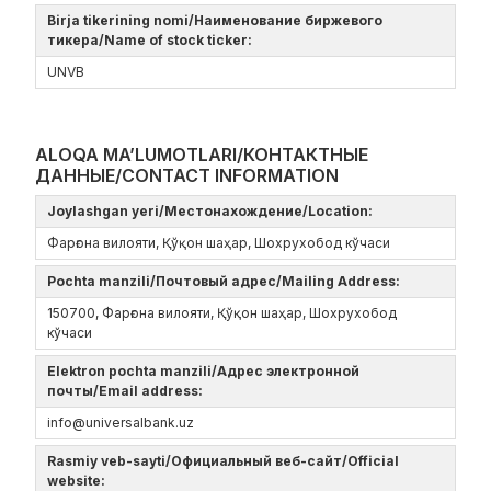
Birja tikerining nomi/Наименование биржевого
тикера/Name of stock ticker:
UNVB
ALOQA MA’LUMOTLARI/КОНТАКТНЫЕ
ДАННЫЕ/CONTACT INFORMATION
Joylashgan yeri/Местонахождение/Location:
Фарғона вилояти, Қўқон шаҳар, Шохрухобод кўчаси
Pochta manzili/Почтовый адрес/Mailing Address:
150700, Фарғона вилояти, Қўқон шаҳар, Шохрухобод
кўчаси
Elektron pochta manzili/Адрес электронной
почты/Email address:
info@universalbank.uz
Rasmiy veb-sayti/Официальный веб-сайт/Official
website: