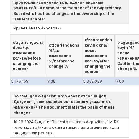
произошли изменения во владении акциями
эмитента/Full name of the member of the Supervisory
Board who has had changes in the ownership of the
issuer's shares:
Ирчаев Анвар Ахролович
o‘zgargandan
o‘zgarishgacha
o‘zgargan
o‘zgarishgacha
keyin dona/
dona/до
keyin %/
%/до
после
изменения
после
изменения
изменения
кол-во/before
изменени
%/before the
кол-во/after
changing the
%/after th
change %
changing the
number
change %
number
5 176 169
7,38
5 332 039
7,60
Ko‘rsatilgan o‘zgarishlarga asos bo‘lgan hujjat/
Документ, являющийся основанием указанных
изменений/ The document that is the basis of these
changes:
10.06.2024 йилдаги “Birinchi banklararo depozitariy” МЧЖ
томонидан рўйхатга олинган акцияларга эгалик қилишни
тасдиқловчи реестр.