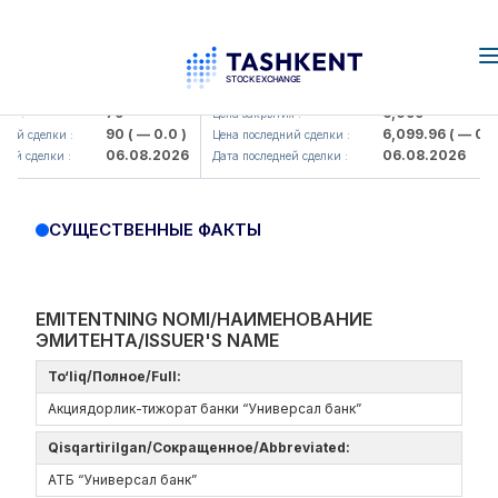
n
Hamkorbank> ATB)
UZMK (<O'zmetkombinat> AJ)
79
6,099
я :
Цена закрытия :
90
( — 0.0 )
6,099.96
( — 0.0 
ий сделки :
Цена последний сделки :
06.08.2026
06.08.2026
ей сделки :
Дата последней сделки :
СУЩЕСТВЕННЫЕ ФАКТЫ
EMITENTNING NOMI/НАИМЕНОВАНИЕ
ЭМИТЕНТА/ISSUER'S NAME
To‘liq/Полное/Full:
Акциядорлик-тижорат банки “Универсал банк”
Qisqartirilgan/Сокращенное/Abbreviated:
АТБ “Универсал банк”