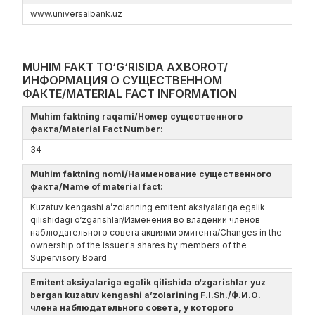
www.universalbank.uz
MUHIM FAKT TO‘G‘RISIDA AXBOROT/
ИНФОРМАЦИЯ О СУЩЕСТВЕННОМ
ФАКТЕ/MATERIAL FACT INFORMATION
Muhim faktning raqami/Номер существенного
факта/Material Fact Number:
34
Muhim faktning nomi/Наименование существенного
факта/Name of material fact:
Kuzatuv kengashi a’zolarining emitent aksiyalariga egalik
qilishidagi o‘zgarishlar/Изменения во владении членов
наблюдательного совета акциями эмитента/Changes in the
ownership of the Issuer's shares by members of the
Supervisory Board
Emitent aksiyalariga egalik qilishida o‘zgarishlar yuz
bergan kuzatuv kengashi a’zolarining F.I.Sh./Ф.И.О.
члена наблюдательного совета, у которого