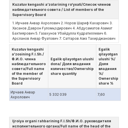
Kuzatuv kengashi a’zolarining ro‘yxati/Список членов
наблюдательного совета / List of members of the
Supervisory Board
1. Ирчаев Анвар Ахролович 2. Норов Шариф Кахарович 3.
Хасанов Даврон Ғуломқодирович 4. Абдусаматов Азамат
Бахтиярович 5. Газахунов Убайдулла Кудратиллевич 6.
Арсланов Анвар Фуатович 7. Саттаров Азиз Тахирджанович
Kuzatuv kengashi
Egalik
a’zosining F.I.Sh./
qilayotgan
Ф.И.О. члена
Egalik qilayotgan ulushi
ulushi %/
наблюдательного
dona/ Доля владения
Доля
совета/Full name
количество/Ownership
владения
of the member of
share quantity
%/
the Supervisory
Ownership
Board
share %
Ирчаев Анвар
5 332 039
7,60
Ахролович
Ijroiya organi rahbarining F.I.Sh/Ф.И.О. руководителя
исполнительного органа/Full name of the head of the