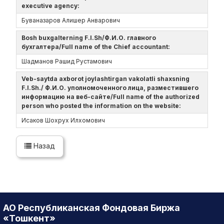
executive agency:
Буваназаров Алишер Анварович
Bosh buxgalterning F.I.Sh/Ф.И.О. главного
бухгалтера/Full name of the Chief accountant:
Шадманов Рашид Рустамович
Veb-saytda axborot joylashtirgan vakolatli shaxsning
F.I.Sh./ Ф.И.О. уполномоченного лица, разместившего
информацию на веб-сайте/Full name of the authorized
person who posted the information on the website:
Исаков Шохрух Илхомович
Назад
АО Республиканская Фондовая Биржа
«Тошкент»