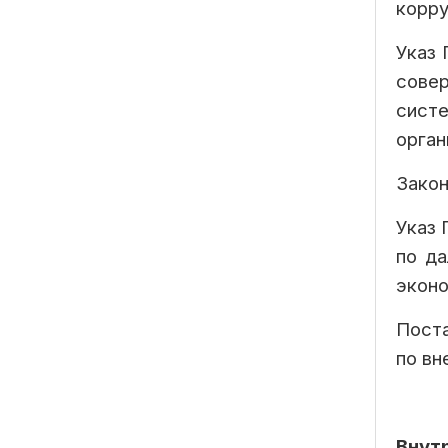
корру
Указ 
сове
сист
орган
Закон
Указ 
по да
эконо
Поста
по вн
Внут