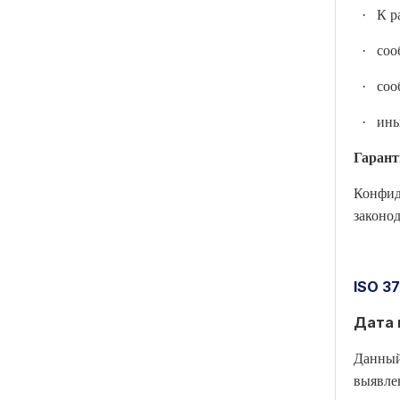
·
К р
·
соо
·
соо
·
ины
Гарант
Конфид
законо
ISO 3
Дата 
Данный
выявле