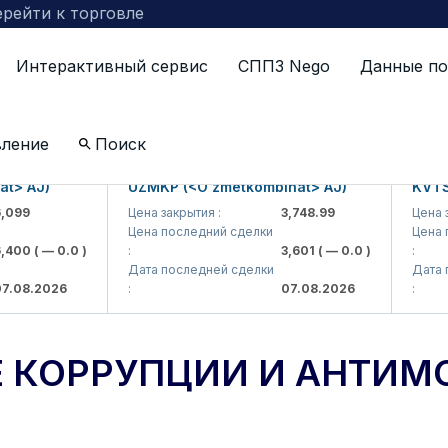
рейти к торговле
Интерактивный сервис
СППЗ Nego
Данные по
ии и антимонопольное регулирование
вление
Поиск
AJ)
UZMKP (<O'zmetkombinat> AJ)
KVTS (<K
Цена закрытия :
3,748.99
Цена закрыт
Цена последний сделки
Цена посл
0
( — 0.0 )
:
3,601
( — 0.0 )
:
Дата последней сделки
Дата посл
.2026
:
07.08.2026
:
 КОРРУПЦИИ И АНТИМ