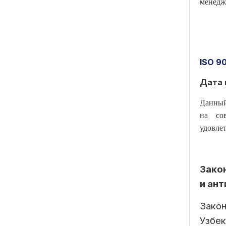
менедж
ISO 9
Дата 
Данный
на сов
удовле
Зако
и ан
Зако
Узбек