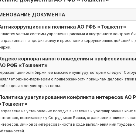
МЕНОВАНИЕ ДОКУМЕНТА
Антикоррупционная политика АО РФБ «Тошкент»
является частью системы управления рисками и внутреннего контроля би
направленная на профилактику и пресечение коррупционных действий в 
биржи.
Кодекс корпоративного поведения и профессиональ
АО РФБ «Тошкент»
отражает ценности биржи, ее миссию и культуру, которым следуют Сотру
заявляет бизнес-партнерам о приверженности принципам деловой этики 
соблюдению регуляторных норм.
Политика урегулирования конфликта интересов АО 
«Тошкент»
направлена на установление порядка выявления и урегулирования конфл
интересов, возникающих у Сотрудников Биржи, ограничение влияния част
интересов, личной заинтересованности в ходе выполнения ими трудовых
обязанностей.