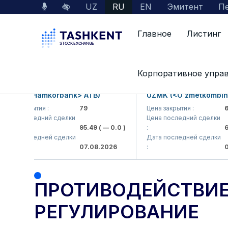
UZ
RU
EN
Эмитент
Пе
Главное
Листинг
Главная
О нас
Противодействие коррупц
Корпоративное упра
B (<Hamkorbank> ATB)
UZMK (<O'zmetkombinat> 
 закрытия :
79
Цена закрытия :
6,099
 последний сделки
Цена последний сделки
95.49
( — 0.0 )
:
6,40
 последней сделки
Дата последней сделки
07.08.2026
:
07.08
ПРОТИВОДЕЙСТВИЕ
РЕГУЛИРОВАНИЕ