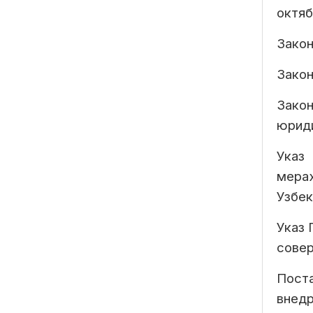
октяб
Закон
Закон
Зако
юриди
Указ
мера
Узбек
Указ 
совер
Пост
внед