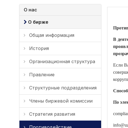
О нас
О бирже
Против
Общая информация
В деят
проявл
История
прозра
Организационная структура
Если В
соверш
Правление
корруп
Структурные подразделения
Способ
Члены биржевой комиссии
По эле
Стратегия развития
complia
info@uz
Противодействие