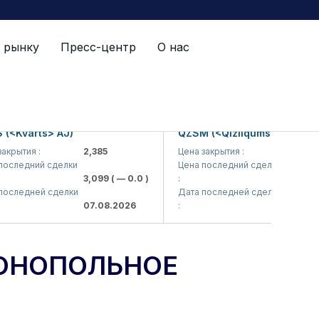
 рынку
Пресс-центр
О нас
varts> AJ)
QZSM (<Qizilqumsement> AJ)
ия :
2,385
Цена закрытия :
1,208
едний сделки
Цена последний сделки
3,099
( — 0.0 )
:
1,220
( — 0.
едней сделки
Дата последней сделки
07.08.2026
:
07.08.2026
ОНОПОЛЬНОЕ