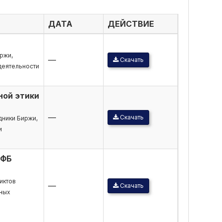
ДАТА
ДЕЙСТВИЕ
ржи,
—
Скачать
деятельности
ной этики
—
Скачать
дники Биржи,
и
РФБ
иктов
—
Скачать
ных