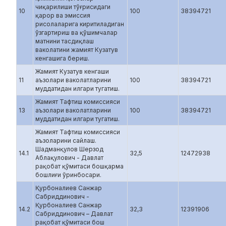
чиқарилиши тўғрисидаги
10
100
38394721
қарор ва эмиссия
рисолаларига киритиладиган
ўзгартириш ва қўшимчалар
матнини тасдиқлаш
ваколатини жамият Кузатув
кенгашига бериш.
Жамият Кузатув кенгаши
11
аъзолари ваколатларини
100
38394721
муддатидан илгари тугатиш.
Жамият Тафтиш комиссияси
13
аъзолари ваколатларини
100
38394721
муддатидан илгари тугатиш.
Жамият Тафтиш комиссияси
аъзоларини сайлаш.
Шадманқулов Шерзод
14.1
32,5
12472938
Аблақулович - Давлат
рақобат қўмитаси бошқарма
бошлиғи ўринбосари.
Қурбоналиев Санжар
Сабриддинович -
Қурбоналиев Санжар
14.2
32,3
12391906
Сабриддинович – Давлат
рақобат қўмитаси бош