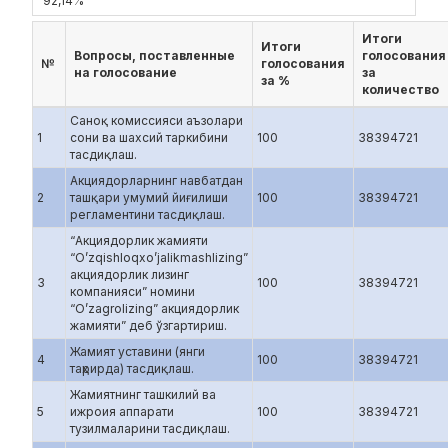
92,14%
Итоги
Итоги
Вопросы, поставленные
голосования
№
голосования
на голосование
за
за %
количество
Саноқ комиссияси аъзолари
1
сони ва шахсий таркибини
100
38394721
тасдиқлаш.
Акциядорларнинг навбатдан
2
ташқари умумий йиғилиши
100
38394721
регламентини тасдиқлаш.
“Акциядорлик жамияти
“O’zqishloqxo’jalikmashlizing”
акциядорлик лизинг
3
100
38394721
компанияси” номини
“O’zagrolizing” акциядорлик
жамияти” деб ўзгартириш.
Жамият уставини (янги
4
100
38394721
таҳрирда) тасдиқлаш.
Жамиятнинг ташкилий ва
5
ижроия аппарати
100
38394721
тузилмаларини тасдиқлаш.