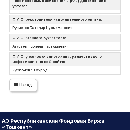
Текст вносимых изменений и (или) дополнений в
устав**
Ф.И.О. руководителя исполнительного органа:
Рузметов Баходир Нурмаматович
Ф.И.О. главного бухгалтера:
Атабаев Нурилла Нарзуллаевич
Ф.И.О. уполномоченного лица, разместившего
информацию на веб-сайте:
Қурбонов Элмурод
Назад
АО Республиканская Фондовая Биржа
«Тошкент»