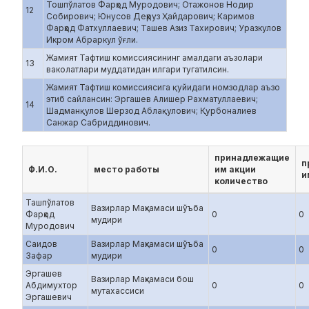
Тошпўлатов Фарҳод Муродович; Отажонов Нодир
12
Собирович; Юнусов Деҳруз Ҳайдарович; Каримов
Фарҳод Фатхуллаевич; Ташев Азиз Тахирович; Уразкулов
Икром Абраркул ўғли.
Жамият Тафтиш комиссиясининг амалдаги аъзолари
13
ваколатлари муддатидан илгари тугатилсин.
Жамият Тафтиш комиссиясига қуйидаги номзодлар аъзо
этиб сайлансин: Эргашев Алишер Рахматуллаевич;
14
Шадманқулов Шерзод Аблақулович; Қурбоналиев
Санжар Сабриддинович.
принадлежащие
п
Ф.И.О.
место работы
им акции
и
количество
Ташпўлатов
Вазирлар Маҳкамаси шўъба
Фарҳод
0
0
мудири
Муродович
Саидов
Вазирлар Маҳкамаси шўъба
0
0
Зафар
мудири
Эргашев
Вазирлар Маҳкамаси бош
Абдимухтор
0
0
мутахассиси
Эргашевич