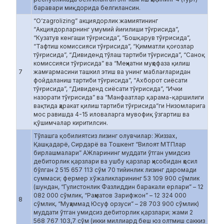
баравари миқдорида белгилансин.
“O‘zagrolizing” акциядорлик жамиятининг
“Акциядорларнинг умумий йиғилиши тўғрисида”,
“Кузатув кенгаши тўғрисида”, “Бошқарув тўғрисида”,
“Тафтиш комиссияси тўғрисида”, “Қимматли қоғозлар
тўғрисида”, “Дивиденд тўлаш тартиби тўғрисида”, “Саноқ
комиссияси тўғрисида” ва “Меҳнатни муҳофаза қилиш
7
жамғармасини ташкил этиш ва унинг маблағларидан
фойдаланиш тартиби тўғрисида”, “Ахборот сиёсати
тўғрисида”, “Дивиденд сиёсати тўғрисида”, “Ички
назорати тўғрисида” ва “Манфаатлар қарама-қаршилиги
вақтида ҳаракат қилиш тартиби тўғрисида”ги Низомларига
мос равишда 4-15 иловаларга мувофиқ ўзгартиш ва
қўшимчалар киритилсин.
Тўлашга қобилиятсиз лизинг олувчилар: Жиззах,
Қашқадарё, Сирдарё ва Тошкент “Вилоят МТПлар
бирлашмалари” АЖларининг муддати ўтган умидсиз
дебиторлик қарзлари ва ушбу қарзлар ҳисобидан ҳосил
бўлган 2 515 657 113 сўм 70 тийинлик лизинг даромади
суммаси; фермер хўжаликларининг 53 109 900 сўмлик
(шундан, “Гулистонлик Фазлиддин баракали ерлари” – 12
082 000 сўмлик, “Раҳматов Зарифжон” – 12 324 000
8
сўмлик, “Муҳаммад Юсуф орзуси” – 28 703 900 сўмлик)
муддати ўтган умидсиз дебиторлик қарзлари; жами 2
568 767 103,7 сўм (икки миллиард беш юз олтмиш саккиз