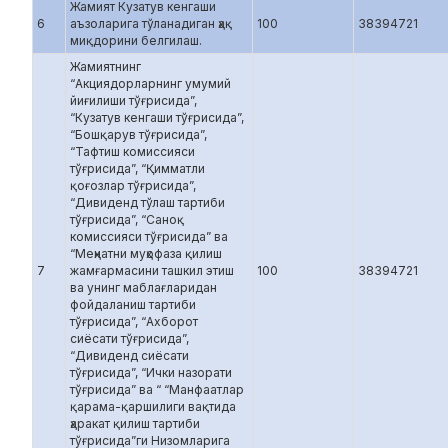
Жамият Кузатув кенгаши
6
аъзоларига тўланадиган ҳақ
100
38394721
миқдорини белгилаш.
Жамиятнинг
“Акциядорларнинг умумий
йиғилиши тўғрисида”,
“Кузатув кенгаши тўғрисида”,
“Бошқарув тўғрисида”,
“Тафтиш комиссияси
тўғрисида”, “Қимматли
қоғозлар тўғрисида”,
“Дивиденд тўлаш тартиби
тўғрисида”, “Саноқ
комиссияси тўғрисида” ва
“Меҳнатни муҳофаза қилиш
7
жамғармасини ташкил этиш
100
38394721
ва унинг маблағларидан
фойдаланиш тартиби
тўғрисида”, “Ахборот
сиёсати тўғрисида”,
“Дивиденд сиёсати
тўғрисида”, “Ички назорати
тўғрисида” ва “ “Манфаатлар
қарама-қаршилиги вақтида
ҳаракат қилиш тартиби
тўғрисида”ги Низомларига