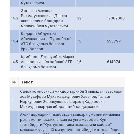
мутахассиси.
Эргашев Алишер
Рахматуллаевич - Давлат
14.3
32,1
12362006
активларини бошқариш
маркази бош мутахассиси.
Кадиров Абдулазиз
Абдулхаевич - “Туронбанк”
14.4
1,5
553797
АТБ бошқарма бошлиғи
ўринбосари.
Қамбаров Джасурбек Мирза
14.5
Анварович - “Агробанк” АТБ
1,6
614074
бошқарма бошлиғи.
№
Текст
Саноқ комиссияси миқдор таркиби 3 кишидан, аъзолари
эса Музаффар Мухамадикулович Хасанов, Талъат
1
Норқулович Эшонқулов ва Шерзод Кадирович
Махмудовлардан иборат этиб тасдиқлансин.
Акциядорларнинг навбатдан ташқари умумий йиғилиши
регламенти тасдиқлансин ва унга мувофиқ: Кун
тартибидаги “Кузатув кенгаши аъзоларини сайлаш”
масаласи учун – 10 минут; кун тартибидаги қолган барча