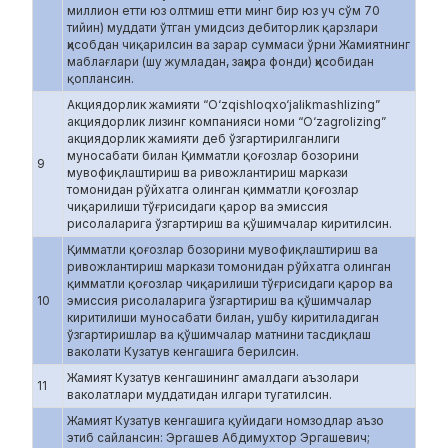
миллион етти юз олтмиш етти минг бир юз уч сўм 70
тийин) муддати ўтган умидсиз дебиторлик қарзлари
ҳисобдан чиқарилсин ва зарар суммаси ўрни Жамиятнинг
маблағлари (шу жумладан, заҳира фонди) ҳисобидан
қоплансин.
Акциядорлик жамияти “O‘zqishloqxo‘jalikmashlizing”
акциядорлик лизинг компанияси номи “O‘zagrolizing”
акциядорлик жамияти деб ўзгартирилганлиги
муносабати билан Қимматли қоғозлар бозорини
9
мувофиқлаштириш ва ривожлантириш маркази
томонидан рўйхатга олинган қимматли қоғозлар
чиқарилиши тўғрисидаги қарор ва эмиссия
рисолаларига ўзгартириш ва қўшимчалар киритилсин.
Қимматли қоғозлар бозорини мувофиқлаштириш ва
ривожлантириш маркази томонидан рўйхатга олинган
қимматли қоғозлар чиқарилиши тўғрисидаги қарор ва
10
эмиссия рисолаларига ўзгартириш ва қўшимчалар
киритилиши муносабати билан, ушбу киритиладиган
ўзгартиришлар ва қўшимчалар матнини тасдиқлаш
ваколати Кузатув кенгашига берилсин.
Жамият Кузатув кенгашининг амалдаги аъзолари
11
ваколатлари муддатидан илгари тугатилсин.
Жамият Кузатув кенгашига қуйидаги номзодлар аъзо
этиб сайлансин: Эргашев Абдимухтор Эргашевич;