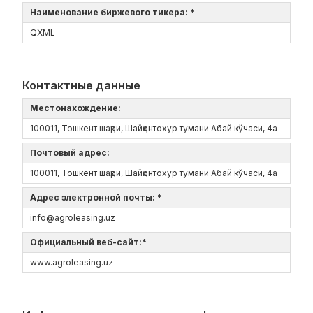
Наименование биржевого тикера: *
QXML
Контактные данные
Местонахождение:
100011, Тошкент шаҳри, Шайҳонтохур тумани Абай кўчаси, 4а
Почтовый адрес:
100011, Тошкент шаҳри, Шайҳонтохур тумани Абай кўчаси, 4а
Адрес электронной почты: *
info@agroleasing.uz
Официальный веб-сайт:*
www.agroleasing.uz