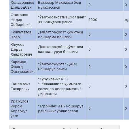
Холдаралиев
Вазирлар Маҳкамаси бош
0
0
Дилшодбек
мутахассиси
Отажонов
“Ўзагросаноатмашхолдинг”
Нодир
2000
о
ХК Бошқарув раиси
Собирович
Тошпўлатов
Давлат рақобат қўмитаси
0
0
Элёр
бошқарма бошлиғи
Юнусов
Давлат рақобат қўмитаси
Деҳруз
0
0
назорат гуруҳи бошлиғи
Ҳайдарович
Каримов
“Ўзагросуғурта” ДАСК
Фарҳод
0
0
Бошқарув раиси
Фатхуллаевич
“Туронбанк” АТБ
Ташев Азиз
“Ғазначилик ва қимматли
0
0
Тахирович
қоғозлар департаменти”
директори
Уразкулов
Икром
“Агробанк” АТБ Бошқарув
0
0
Абраркул
раисининг ўринбосари
ўғли