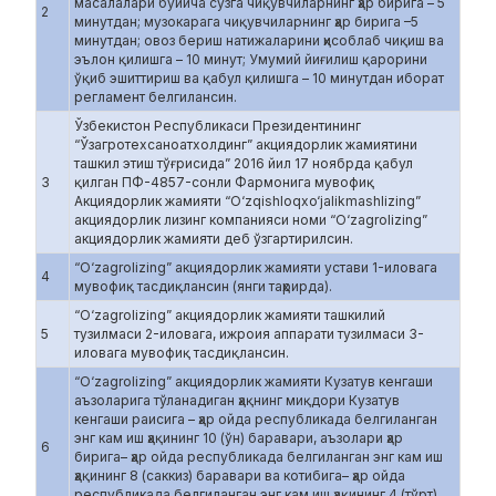
масалалари бўйича сўзга чиқувчиларнинг ҳар бирига – 5
2
минутдан; музокарага чиқувчиларнинг ҳар бирига –5
минутдан; овоз бериш натижаларини ҳисоблаб чиқиш ва
эълон қилишга – 10 минут; Умумий йиғилиш қарорини
ўқиб эшиттириш ва қабул қилишга – 10 минутдан иборат
регламент белгилансин.
Ўзбекистон Республикаси Президентининг
“Ўзагротехсаноатхолдинг” акциядорлик жамиятини
ташкил этиш тўғрисида” 2016 йил 17 ноябрда қабул
3
қилган ПФ-4857-сонли Фармонига мувофиқ
Акциядорлик жамияти “O‘zqishloqxo‘jalikmashlizing”
акциядорлик лизинг компанияси номи “O‘zagrolizing”
акциядорлик жамияти деб ўзгартирилсин.
“O‘zagrolizing” акциядорлик жамияти устави 1-иловага
4
мувофиқ тасдиқлансин (янги таҳрирда).
“O‘zagrolizing” акциядорлик жамияти ташкилий
5
тузилмаси 2-иловага, ижроия аппарати тузилмаси 3-
иловага мувофиқ тасдиқлансин.
“O‘zagrolizing” акциядорлик жамияти Кузатув кенгаши
аъзоларига тўланадиган ҳақнинг миқдори Кузатув
кенгаши раисига – ҳар ойда республикада белгиланган
энг кам иш ҳақининг 10 (ўн) баравари, аъзолари ҳар
6
бирига– ҳар ойда республикада белгиланган энг кам иш
ҳақининг 8 (саккиз) баравари ва котибига– ҳар ойда
республикада белгиланган энг кам иш ҳақининг 4 (тўрт)