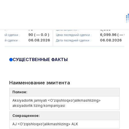
korbank> ATB)
UZMK (<O'zmetkombinat> AJ)
79
6,099
Цена закрытия :
90
( — 0.0 )
6,099.96
( — 0.0 )
делки :
Цена последний сделки :
06.08.2026
06.08.2026
делки :
Дата последней сделки :
СУЩЕСТВЕННЫЕ ФАКТЫ
Наименование эмитента
Полное:
Aksiyadorlik jamiyati <O'zqishloqxo'jalikmashlizing>
aksiyadorlik lizing kompaniyasi
Сокращенное:
AJ <O'zqishloqxo'jalikmashlizing> ALK