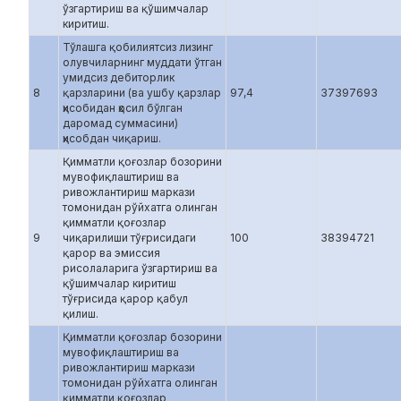
ўзгартириш ва қўшимчалар
киритиш.
Тўлашга қобилиятсиз лизинг
олувчиларнинг муддати ўтган
умидсиз дебиторлик
8
қарзларини (ва ушбу қарзлар
97,4
37397693
ҳисобидан ҳосил бўлган
даромад суммасини)
ҳисобдан чиқариш.
Қимматли қоғозлар бозорини
мувофиқлаштириш ва
ривожлантириш маркази
томонидан рўйхатга олинган
қимматли қоғозлар
9
чиқарилиши тўғрисидаги
100
38394721
қарор ва эмиссия
рисолаларига ўзгартириш ва
қўшимчалар киритиш
тўғрисида қарор қабул
қилиш.
Қимматли қоғозлар бозорини
мувофиқлаштириш ва
ривожлантириш маркази
томонидан рўйхатга олинган
қимматли қоғозлар