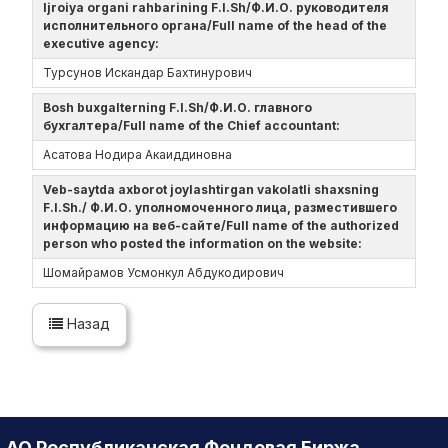
Ijroiya organi rahbarining F.I.Sh/Ф.И.О. руководителя
исполнительного органа/Full name of the head of the
executive agency:
Турсунов Искандар Бахтинурович
Bosh buxgalterning F.I.Sh/Ф.И.О. главного
бухгалтера/Full name of the Chief accountant:
Асатова Нодира Акаиддиновна
Veb-saytda axborot joylashtirgan vakolatli shaxsning
F.I.Sh./ Ф.И.О. уполномоченного лица, разместившего
информацию на веб-сайте/Full name of the authorized
person who posted the information on the website:
Шомайрамов Усмонкул Абдукодирович
Назад
АО Республиканская Фондовая Биржа