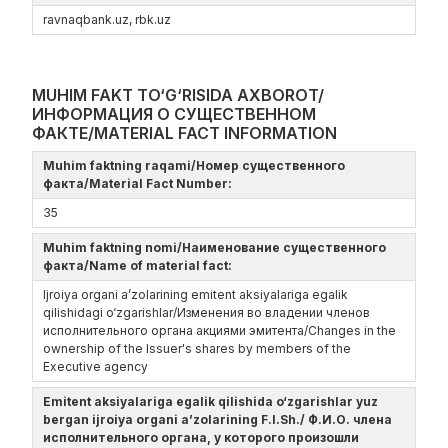
ravnaqbank.uz, rbk.uz
MUHIM FAKT TO‘G‘RISIDA AXBOROT/
ИНФОРМАЦИЯ О СУЩЕСТВЕННОМ
ФАКТЕ/MATERIAL FACT INFORMATION
Muhim faktning raqami/Номер существенного
факта/Material Fact Number:
35
Muhim faktning nomi/Наименование существенного
факта/Name of material fact:
Ijroiya organi a’zolarining emitent aksiyalariga egalik
qilishidagi o‘zgarishlar/Изменения во владении членов
исполнительного органа акциями эмитента/Changes in the
ownership of the Issuer's shares by members of the
Executive agency
Emitent aksiyalariga egalik qilishida o‘zgarishlar yuz
bergan ijroiya organi a’zolarining F.I.Sh./ Ф.И.О. члена
исполнительного органа, у которого произошли