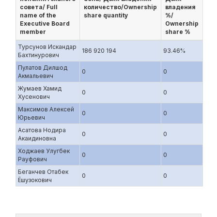
совета/ Full
количество/Ownership
владения
name of the
share quantity
%/
Executive Board
Ownership
member
share %
Турсунов Искандар
186 920 194
93.46%
Бахтинурович
Пулатов Дилшод
0
0
Акмальевич
Жумаев Хамид
0
0
Хусенович
Максимов Алексей
0
0
Юрьевич
Асатова Нодира
0
0
Акаидиновна
Ходжаев Улугбек
0
0
Рауфович
Беганчев Отабек
0
0
Ёшузокович