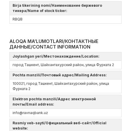
Birja tikerining nomi/Наименование биржевого
тикера/Name of stock ticker:
RBQB
ALOQA MA’LUMOTLARI/КОНТАКТНЫЕ
ДАННЫЕ/CONTACT INFORMATION
Joylashgan yeri/Местонахождение/Location:
город Ташкент, Шайхантахурский район, улица Фурката 2
Pochta manzili/Почтовый адрес/Mailing Address:
100021, город Ташкент, Шайхантахурский район, улица
Фурката 2
Elektron pochta manzili/Адрес электронной
почты/Email address:
info@ravnaqbank.uz
Rasmiy veb-sayti/Официальный веб-сайт/Official
website: