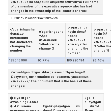
изменения во владении акциями эмитента/ Full name
of the member of the executive agency who has had
changes in the ownership of the issuer's shares:
Tursunov Iskandar Baxtinurovich
o‘zgargandan
o‘zgarishgacha
o‘zgargan
o‘zgarishgacha
keyin dona/
dona/до
keyin %/
%/до
после
изменения
после
изменения
изменения
кол-во/before
изменени
%/before the
кол-во/after
changing the
%/after th
change %
changing the
number
change %
number
185 545 990
92.77%
186 920 194
93.46%
Ko‘rsatilgan o‘zgarishlarga asos bo‘lgan hujjat/
Документ, являющийся основанием указанных
изменений/ The document that is the basis of these
changes:
Ijroiya organi
Egalik
a’zosining F.I.Sh./
qilayotgan
Ф.И.О. члена
Egalik qilayotgan ulushi
ulushi %/
исполнительного
dona/ Доля владения
Доля