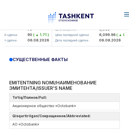
n
Hamkorbank> ATB)
UZMK (<O'zmetkombinat> AJ)
79
6,099
я :
Цена закрытия :
90
( ▲ 1.71 )
6,099.96
( ▲ 0.08
ий сделки :
Цена последний сделки :
06.08.2026
06.08.2026
ей сделки :
Дата последней сделки :
СУЩЕСТВЕННЫЕ ФАКТЫ
EMITENTNING NOMI/НАИМЕНОВАНИЕ
ЭМИТЕНТА/ISSUER'S NAME
To‘liq/Полное/Full:
Акционерное общество «Octobank»
Qisqartirilgan/Сокращенное/Abbreviated:
АО «Octobank»