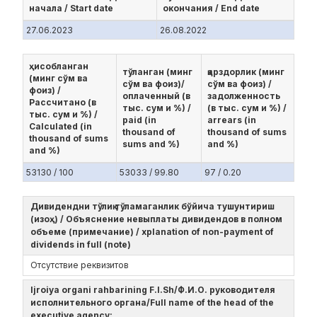
начала / Start date
окончания / End date
27.06.2023
26.08.2022
ҳисобланган
тўланган (минг
қарздорлик (минг
(минг сўм ва
сўм ва фоиз)/
сўм ва фоиз) /
фоиз) /
оплаченный (в
задолженность
Рассчитано (в
тыс. сум и %) /
(в тыс. сум и %) /
тыс. сум и %) /
paid (in
arrears (in
Calculated (in
thousand of
thousand of sums
thousand of sums
sums and %)
and %)
and %)
53130 / 100
53033 / 99.80
97 / 0.20
Дивидендни тўлиқ тўламаганлик бўйича тушунтириш
(изоҳ) / Объяснение невыплаты дивидендов в полном
объеме (примечание) / xplanation of non-payment of
dividends in full (note)
Отсутствие реквизитов
Ijroiya organi rahbarining F.I.Sh/Ф.И.О. руководителя
исполнительного органа/Full name of the head of the
executive agency: