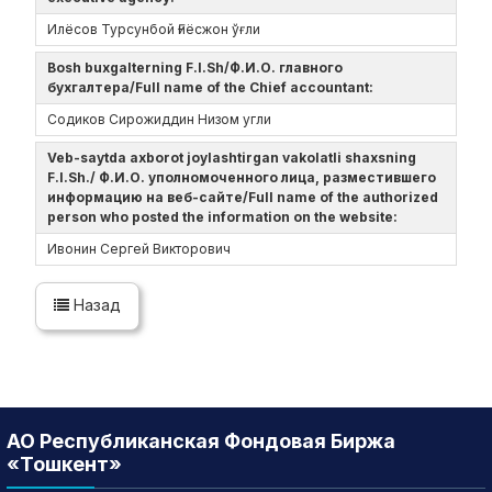
Илёсов Турсунбой Ғиёсжон ўғли
Bosh buxgalterning F.I.Sh/Ф.И.О. главного
бухгалтера/Full name of the Chief accountant:
Содиков Сирожиддин Низом угли
Veb-saytda axborot joylashtirgan vakolatli shaxsning
F.I.Sh./ Ф.И.О. уполномоченного лица, разместившего
информацию на веб-сайте/Full name of the authorized
person who posted the information on the website:
Ивонин Сергей Викторович
Назад
АО Республиканская Фондовая Биржа
«Тошкент»