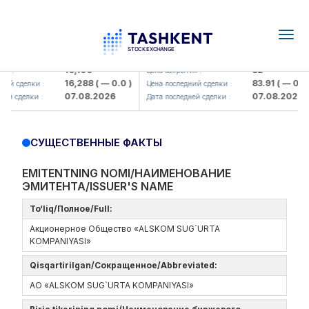
Togg
navig
Olmaliq KMK> AJ)
KFSK (<Kafolat sug'urta kompaniy
16,100
82
я :
Цена закрытия :
16,288
( — 0.0 )
83.91
( — 0.0 )
ий сделки :
Цена последний сделки :
07.08.2026
07.08.2026
ей сделки :
Дата последней сделки :
СУЩЕСТВЕННЫЕ ФАКТЫ
EMITENTNING NOMI/НАИМЕНОВАНИЕ
ЭМИТЕНТА/ISSUER'S NAME
To‘liq/Полное/Full:
Акционерное Общество «ALSKOM SUG`URTA
KOMPANIYASI»
Qisqartirilgan/Сокращенное/Abbreviated:
АО «ALSKOM SUG`URTA KOMPANIYASI»