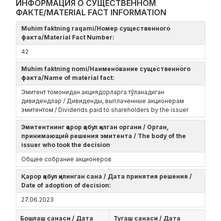
ИНФОРМАЦИЯ О СУЩЕСТВЕННОМ
ФАКТЕ/MATERIAL FACT INFORMATION
Muhim faktning raqami/Номер существенного
факта/Material Fact Number:
42
Muhim faktning nomi/Наименование существенного
факта/Name of material fact:
Эмитент томонидан акциядорларга тўланадиган
дивидендлар / Дивиденды, выплаченные акционерам
эмитентом / Dividends paid to shareholders by the issuer
Эмитентнинг қарор қабул қилган органи / Орган,
принимающий решения эмитента / The body of the
issuer who took the decision
Общее собрание акционеров
Қарор қабул қилинган сана / Дата принятия решения /
Date of adoption of decision:
27.06.2023
Бошлаш санаси / Дата
Тугаш санаси / Дата