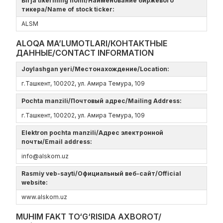
Birja tikerining nomi/Наименование биржевого
тикера/Name of stock ticker:
ALSM
ALOQA MA’LUMOTLARI/КОНТАКТНЫЕ
ДАННЫЕ/CONTACT INFORMATION
Joylashgan yeri/Местонахождение/Location:
г.Ташкент, 100202, ул. Амира Темура, 109
Pochta manzili/Почтовый адрес/Mailing Address:
г.Ташкент, 100202, ул. Амира Темура, 109
Elektron pochta manzili/Адрес электронной
почты/Email address:
info@alskom.uz
Rasmiy veb-sayti/Официальный веб-сайт/Official
website:
www.alskom.uz
MUHIM FAKT TO‘G‘RISIDA AXBOROT/