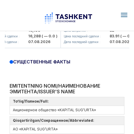
Togg
navig
Olmaliq KMK> AJ)
KFSK (<Kafolat sug'urta kompaniy
16,100
82
я :
Цена закрытия :
16,288
( — 0.0 )
83.91
( — 0.0 )
ий сделки :
Цена последний сделки :
07.08.2026
07.08.2026
ей сделки :
Дата последней сделки :
СУЩЕСТВЕННЫЕ ФАКТЫ
EMITENTNING NOMI/НАИМЕНОВАНИЕ
ЭМИТЕНТА/ISSUER'S NAME
To‘liq/Полное/Full:
Акционерное общество «KAPITAL SUG’URTA»
Qisqartirilgan/Сокращенное/Abbreviated:
АО «KAPITAL SUG’URTA»