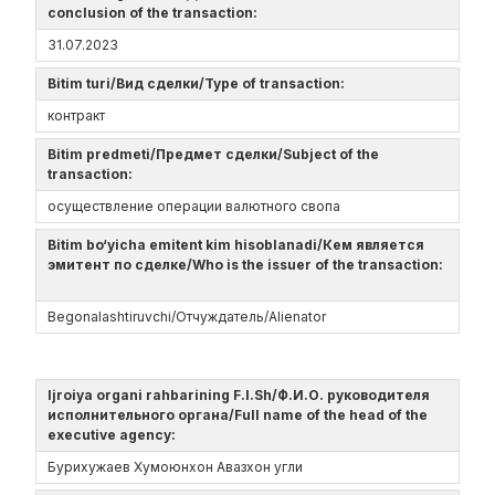
conclusion of the transaction:
31.07.2023
Bitim turi/Вид сделки/Type of transaction:
контракт
Bitim predmeti/Предмет сделки/Subject of the
transaction:
осуществление операции валютного свопа
Bitim bo‘yicha emitent kim hisoblanadi/Кем является
эмитент по сделке/Who is the issuer of the transaction:
Begonalashtiruvchi/Отчуждатель/Alienator
Ijroiya organi rahbarining F.I.Sh/Ф.И.О. руководителя
исполнительного органа/Full name of the head of the
executive agency:
Бурихужаев Хумоюнхон Авазхон угли