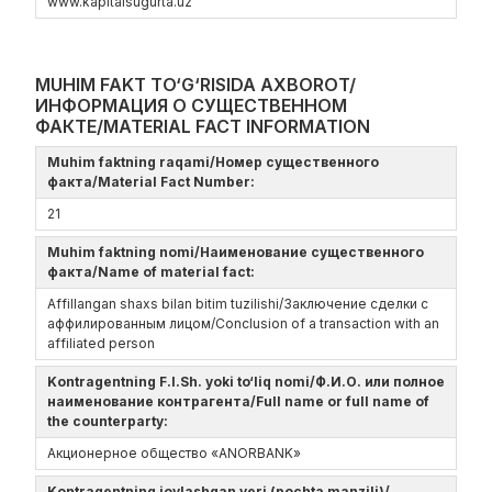
www.kapitalsugurta.uz
MUHIM FAKT TO‘G‘RISIDA AXBOROT/
ИНФОРМАЦИЯ О СУЩЕСТВЕННОМ
ФАКТЕ/MATERIAL FACT INFORMATION
Muhim faktning raqami/Номер существенного
факта/Material Fact Number:
21
Muhim faktning nomi/Наименование существенного
факта/Name of material fact:
Affillangan shaxs bilan bitim tuzilishi/Заключение сделки с
аффилированным лицом/Conclusion of a transaction with an
affiliated person
Kontragentning F.I.Sh. yoki to‘liq nomi/Ф.И.О. или полное
наименование контрагента/Full name or full name of
the counterparty:
Акционерное общество «ANORBANK»
Kontragentning joylashgan yeri (pochta manzili)/