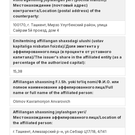
Местонахождение (почтовый адрес)
контрагента/Location (postal address) of the
counterparty:
100170, г. Ташкент, Мирзо Улугбекский район, улица
Сайрам 5й проезд, дом 4
Emitentning affillangan shaxsdagi ulushi (ustav
kapitaliga nisbatan foizda)/Доля эмитента у
аффилированного лица (в проценте от уставного
капитала)/The issuer's share in the affiliated entity (as a
percentage of the authorized capital):
15,38
Affillangan shaxsning F.I.Sh. yoki to‘liq nomi/Ф.И.О. или
полное наименование аффилированного лица/Full
name or full name of the affiliated person:
Olimov Kaxramonjon Anvarovich
Affillangan shaxsning joylashgan yeri/
Местонахождение аффилированного лица/Location of
the affiliated person:
г.Ташкент, Алмазарский р-н, ул.Себзар Ц17/18, 4/141