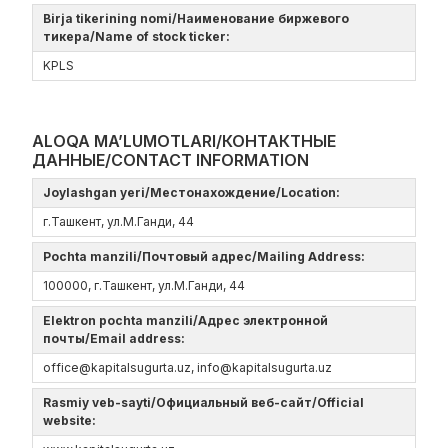
Birja tikerining nomi/Наименование биржевого
тикера/Name of stock ticker:
KPLS
ALOQA MA’LUMOTLARI/КОНТАКТНЫЕ
ДАННЫЕ/CONTACT INFORMATION
Joylashgan yeri/Местонахождение/Location:
г.Ташкент, ул.М.Ганди, 44
Pochta manzili/Почтовый адрес/Mailing Address:
100000, г.Ташкент, ул.М.Ганди, 44
Elektron pochta manzili/Адрес электронной
почты/Email address:
offiсe@kapitalsugurta.uz, info@kapitalsugurta.uz
Rasmiy veb-sayti/Официальный веб-сайт/Official
website: