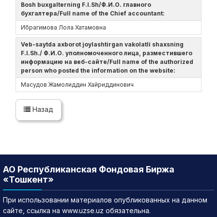
Bosh buxgalterning F.I.Sh/Ф.И.О. главного
бухгалтера/Full name of the Chief accountant:
Ибрагимова Лола Хатамовна
Veb-saytda axborot joylashtirgan vakolatli shaxsning
F.I.Sh./ Ф.И.О. уполномоченного лица, разместившего
информацию на веб-сайте/Full name of the authorized
person who posted the information on the website:
Масудов Жамолиддин Хайриддинович
Назад
АО Республиканская Фондовая Биржа
«Тошкент»
При использовании материалов опубликованных на данном
сайте, ссылка на www.uzse.uz обязательна.