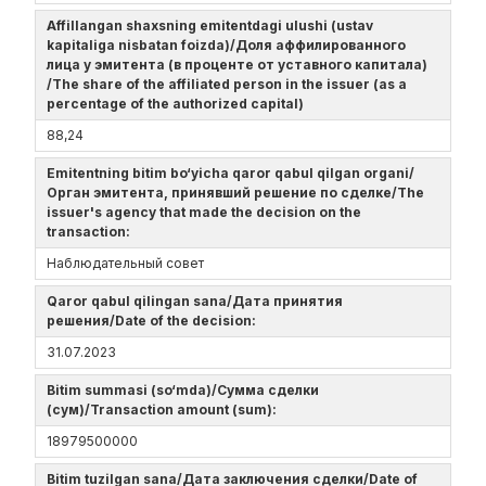
Affillangan shaxsning emitentdagi ulushi (ustav
kapitaliga nisbatan foizda)/Доля аффилированного
лица у эмитента (в проценте от уставного капитала)
/The share of the affiliated person in the issuer (as a
percentage of the authorized capital)
88,24
Emitentning bitim bo‘yicha qaror qabul qilgan organi/
Орган эмитента, принявший решение по сделке/The
issuer's agency that made the decision on the
transaction:
Наблюдательный совет
Qaror qabul qilingan sana/Дата принятия
решения/Date of the decision:
31.07.2023
Bitim summasi (so‘mda)/Сумма сделки
(сум)/Transaction amount (sum):
18979500000
Bitim tuzilgan sana/Дата заключения сделки/Date of