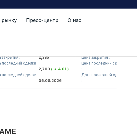
 рынку
Пресс-центр
О нас
<Kvarts> AJ)
QZSM (<Qizilqumsement> AJ
крытия :
2,385
Цена закрытия :
1,208
следний сделки
Цена последний сделки
2,700
( ▲ 4.01 )
:
1,215
( 
оследней сделки
Дата последней сделки
06.08.2026
:
06.08.
NAME