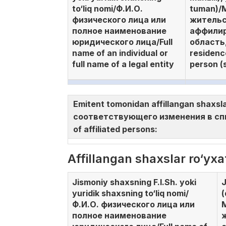
to‘liq nomi/Ф.И.О.
tuman)/
физического лица или
жительс
полное наименование
аффилир
юридического лица/Full
область,
name of an individual or
residence
full name of a legal entity
person (s
Emitent tomonidan affillangan shaxsl
соответствующего изменения в спис
of affiliated persons:
Affillangan shaxslar ro‘yx
Jismoniy shaxsning F.I.Sh. yoki
J
yuridik shaxsning to‘liq nomi/
(
Ф.И.О. физического лица или
полное наименование