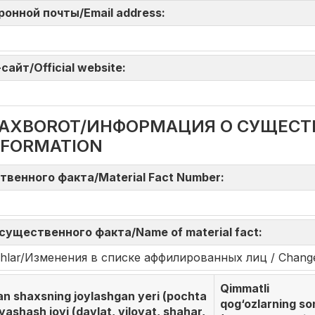
тронной почты/Email address:
айт/Official website:
DA AXBOROT/ИНФОРМАЦИЯ О СУЩЕС
NFORMATION
твенного факта/Material Fact Number:
существенного факта/Name of material fact:
rishlar/Изменения в списке аффилированных лиц / Changes i
Qimmatli
gan shaxsning joylashgan yeri (pochta
qog‘ozlarning so
 yashash joyi (davlat, viloyat, shahar,