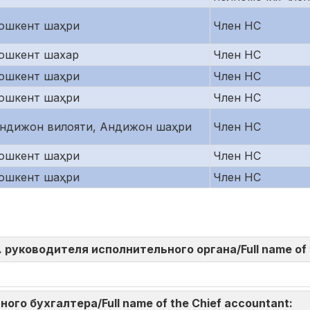
ошкент шаҳри
Член НС
ошкент шахар
Член НС
ошкент шаҳри
Член НС
ошкент шаҳри
Член НС
ндижон вилояти, Андижон шаҳри
Член НС
ошкент шаҳри
Член НС
ошкент шаҳри
Член НС
И.О. руководителя исполнительного органа/Full name of
авного бухгалтера/Full name of the Chief accountant: