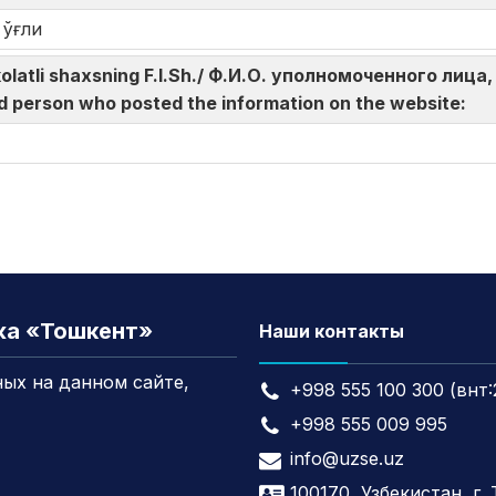
 ўғли
akolatli shaxsning F.I.Sh./ Ф.И.О. уполномоченного л
d person who posted the information on the website:
жа «Тошкент»
Наши контакты
ых на данном сайте,
+998 555 100 300 (внт:
+998 555 009 995
info@uzse.uz
100170, Узбекистан, г.