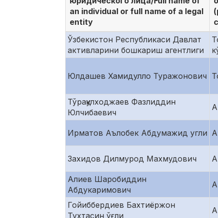
юридического лица/Full name of
о
an individual or full name of a legal
(
entity
c
Ўзбекистон Республикаси Давлат
Т
активларини бошкариш агентлиги
к
Юлдашев Хамидулло Туражонович
Т
Тўрақулходжаев Фазлиддин
А
Юлчибаевич
Ирматов Аълобек Абдумажид угли
А
Захидов Дилмурод Махмудович
А
Алиев Шаробиддин
А
Абдукаримович
Гойиббердиев Бахтиёржон
А
Тухтасин ўғли