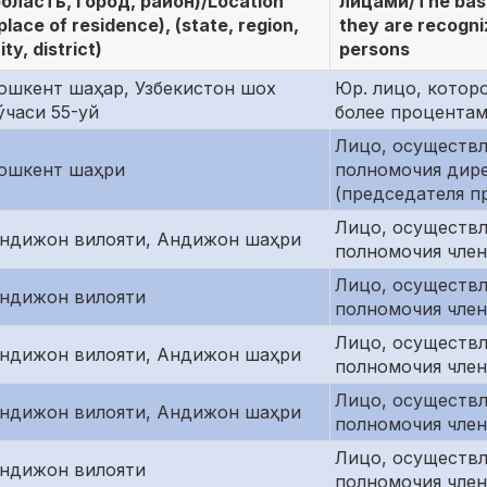
бласть, город, район)/Location
лицами/The basi
place of residence), (state, region,
they are recogniz
ity, district)
persons
ошкент шаҳар, Узбекистон шох
Юр. лицо, которо
ўчаси 55-уй
более процентам
Лицо, осуществ
ошкент шаҳри
полномочия дир
(председателя п
Лицо, осуществ
ндижон вилояти, Андижон шаҳри
полномочия член
Лицо, осуществ
ндижон вилояти
полномочия член
Лицо, осуществ
ндижон вилояти, Андижон шаҳри
полномочия член
Лицо, осуществ
ндижон вилояти, Андижон шаҳри
полномочия член
Лицо, осуществ
ндижон вилояти
полномочия член