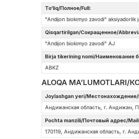
To‘liq/Полное/Full:
"Andijon biokimyo zavodi" aksiyadorlik j
Qisqartirilgan/Сокращенное/Abbrev
"Andijon biokimyo zavodi" AJ
Birja tikerining nomi/Наименование
ABKZ
ALOQA MA’LUMOTLARI/К
Joylashgan yeri/Местонахождение/
Андижанская область, г. Андижан, П
Pochta manzili/Почтовый адрес/Mail
170119, Андижанская область, г. Анд