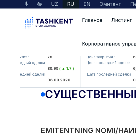
UZ
RU
EN
Эмитент
Пе
Главное
Листинг
Корпоративное упра
KB (<Hamkorbank> ATB)
UZMK (<O'zmetkombinat>
на закрытия :
79
Цена закрытия :
6,09
на последний сделки
Цена последний сделки
89.99
( ▲ 1.7 )
:
6,00
та последней сделки
Дата последней сделки
06.08.2026
:
06.0
СУЩЕСТВЕННЫ
EMITENTNING NOMI/НАИ