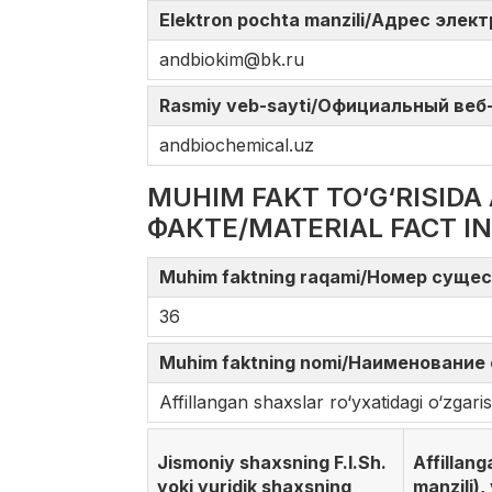
Elektron pochta manzili/Адрес элек
andbiokim@bk.ru
Rasmiy veb-sayti/Официальный веб-с
andbiochemical.uz
MUHIM FAKT TO‘G‘RISI
ФАКТЕ/MATERIAL FACT I
Muhim faktning raqami/Номер сущес
36
Muhim faktning nomi/Наименование 
Affillangan shaxslar ro‘yxatidagi o‘zga
Jismoniy shaxsning F.I.Sh.
Affillan
yoki yuridik shaxsning
manzili),