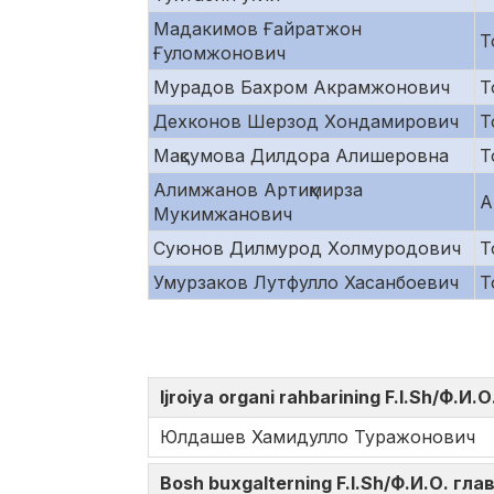
Мадакимов Ғайратжон
Т
Ғуломжонович
Мурадов Бахром Акрамжонович
Т
Дехконов Шерзод Хондамирович
Т
Мақсумова Дилдора Алишеровна
Т
Алимжанов Артиқмирза
А
Мукимжанович
Суюнов Дилмурод Холмуродович
Т
Умурзаков Лутфулло Хасанбоевич
Т
Ijroiya organi rahbarining F.I.Sh/Ф.
Юлдашев Хамидулло Туражонович
Bosh buxgalterning F.I.Sh/Ф.И.О. гл