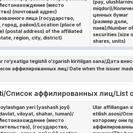
(pay, ulushlarnin
Местонахождение (место
miqdori)/Количе
тво) (почтовый адрес)
ценных бумаг
ованного лица (государство,
(размер доли,
 город, район)/Location (place of
паев)/Number o
) (postal address) of the affiliated
securities (size 
tate, region, city, district)
shares, units)
ar ro‘yxatiga tegishli o‘zgarish kiritilgan sana/Дата в
ок аффилированных лиц/ Date when the issuer made th
ati/Список аффилированных лиц/List of
oylashgan yeri (yashash joyi)
Ular affillangan 
davlat, viloyat, shahar, tuman)/
etilish asosi/Ос
Местонахождение (место
которому они п
жительство), (государство,
аффилированн