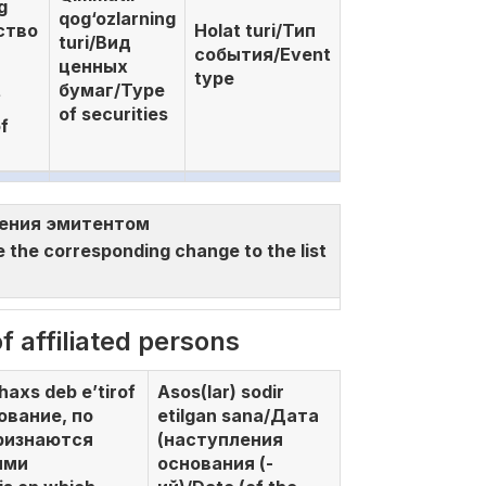
g
qog‘ozlarning
ство
Holat turi/Тип
turi/Вид
события/Event
ценных
type
бумаг/Type
f
of securities
of
несения эмитентом
e corresponding change to the list
 affiliated persons
shaxs deb e’tirof
Asos(lar) sodir
нование, по
etilgan sana/Дата
ризнаются
(наступления
ыми
основания (-