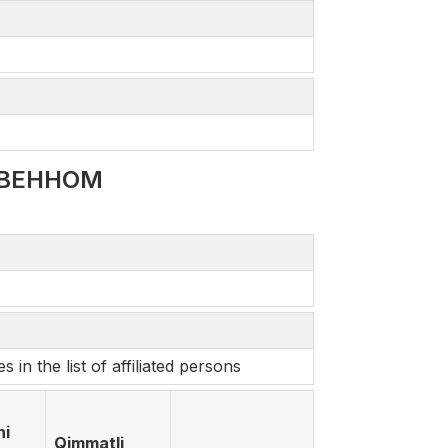
ТВЕННОМ
n the list of affiliated persons
ni
Qimmatli