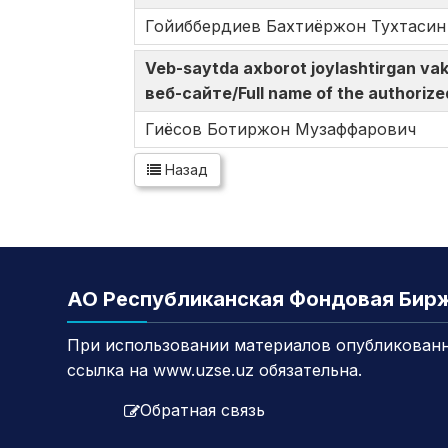
Гойиббердиев Бахтиёржон Тухтасин
Veb-saytda axborot joylashtirgan v
веб-сайте/Full name of the authorize
Гиёсов Ботиржон Музаффарович
Назад
АО Республиканская Фондовая Бир
При использовании материалов опубликованн
ссылка на www.uzse.uz обязательна.
Обратная связь