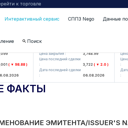
рейти к торговле
Интерактивный сервис
СППЗ Nego
Данные по
вление
Поиск
 AJ)
UZMKP (<O'zmetkombinat> AJ)
KVTS (
9
Цена закрытия :
3,748.99
Цена за
Цена последний сделки
Цена по
1
( ▼ 98.88 )
:
3,722
( ▼ 2.0 )
:
Дата последней сделки
Дата п
8.2026
:
06.08.2026
:
Е ФАКТЫ
МЕНОВАНИЕ ЭМИТЕНТА/ISSUER'S 