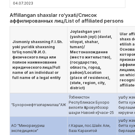
04.07.2023
Affillangan shaxslar ro‘yxati/Список
аффилированных лиц/List of affiliated persons
Joylashgan yeri
Ular aff
(yashash joyi) (davlat,
shaxs de
Jismoniy shaxsning F.I.Sh.
viloyat, shahar,
etilish 
yoki yuridik shaxsning
tuman)/
Основа
to‘liq nomi/Ф.И.О.
Местонахождение
которо
физического лица или
(место жительство),
призна
полное наименование
(государство,
аффили
юридического лица/Full
область, город,
лицами/
name of an individual or
район)/Location
on whic
full name of a legal entity
(place of residence),
recogni
(state, region, city,
affiliat
district)
Ўзбекистон
ушбу жа
Республикаси Бухоро
битта ху
“Бухоронефтгазпармалаш”АЖ
вилояти Қоровулбозор
бирлашм
шаҳри Навоий кўчаси-25
кирувчи
ушбу жа
АО "Миноракуриш
г.Карши, пос.Шайх Али,
битта ху
экспедицияси"
база Карахитой
бирлашм