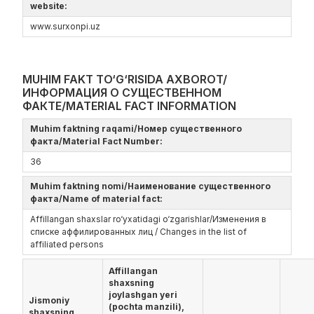
website:
www.surxonpi.uz
MUHIM FAKT TO‘G‘RISIDA AXBOROT/
ИНФОРМАЦИЯ О СУЩЕСТВЕННОМ
ФАКТЕ/MATERIAL FACT INFORMATION
Muhim faktning raqami/Номер существенного
факта/Material Fact Number:
36
Muhim faktning nomi/Наименование существенного
факта/Name of material fact:
Affillangan shaxslar ro‘yxatidagi o‘zgarishlar/Изменения в
списке аффилированных лиц / Changes in the list of
affiliated persons
Affillangan
shaxsning
joylashgan yeri
Jismoniy
(pochta manzili),
shaxsning