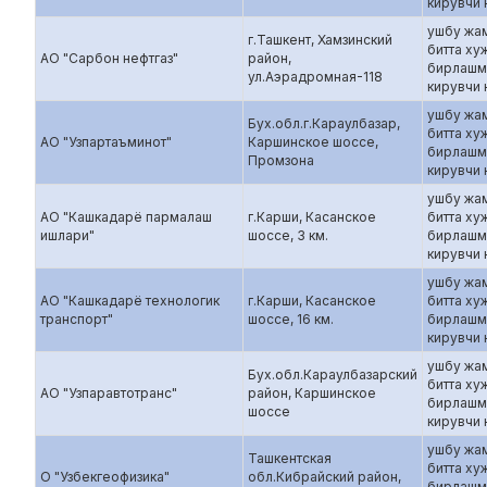
кирувчи
ушбу жа
г.Ташкент, Хамзинский
битта ху
АО "Сарбон нефтгаз"
район,
бирлашм
ул.Аэрадромная-118
кирувчи
ушбу жа
Бух.обл.г.Караулбазар,
битта ху
АО "Узпартаъминот"
Каршинское шоссе,
бирлашм
Промзона
кирувчи
ушбу жа
АО "Кашкадарё пармалаш
г.Карши, Касанское
битта ху
ишлари"
шоссе, 3 км.
бирлашм
кирувчи
ушбу жа
АО "Кашкадарё технологик
г.Карши, Касанское
битта ху
транспорт"
шоссе, 16 км.
бирлашм
кирувчи
ушбу жа
Бух.обл.Караулбазарский
битта ху
АО "Узпаравтотранс"
район, Каршинское
бирлашм
шоссе
кирувчи
ушбу жа
Ташкентская
битта ху
О "Узбекгеофизика"
обл.Кибрайский район,
бирлашм