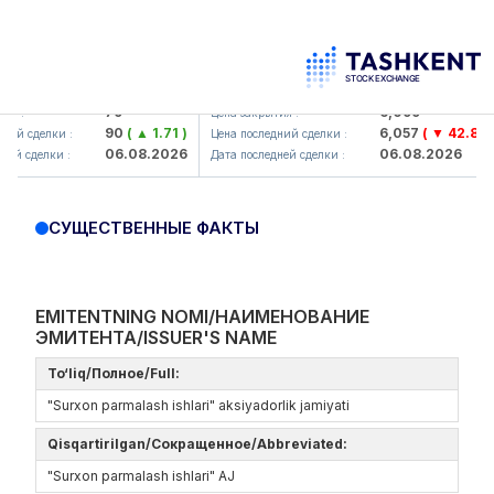
amkorbank> ATB)
UZMK (<O'zmetkombinat> AJ)
79
6,099
 :
Цена закрытия :
90
( ▲ 1.71 )
6,057
( ▼ 42.88 )
й сделки :
Цена последний сделки :
06.08.2026
06.08.2026
й сделки :
Дата последней сделки :
СУЩЕСТВЕННЫЕ ФАКТЫ
EMITENTNING NOMI/НАИМЕНОВАНИЕ
ЭМИТЕНТА/ISSUER'S NAME
To‘liq/Полное/Full:
"Surxon parmalash ishlari" aksiyadorlik jamiyati
Qisqartirilgan/Сокращенное/Abbreviated:
"Surxon parmalash ishlari" AJ