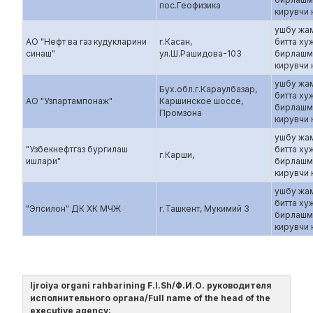
пос.Геофизика
кирувчи
ушбу жа
АО "Нефт ва газ кудукларини
г.Касан,
битта ху
синаш"
ул.Ш.Рашидова-103
бирлашм
кирувчи
ушбу жа
Бух.обл.г.Караулбазар,
битта ху
АО "Узпартампонаж"
Каршинское шоссе,
бирлашм
Промзона
кирувчи
ушбу жа
"Узбекнефтгаз бургилаш
битта ху
г.Карши,
ишлари"
бирлашм
кирувчи
ушбу жа
битта ху
"Эпсилон" ДК ХК МЧЖ
г.Ташкент, Мукимий 3
бирлашм
кирувчи
Ijroiya organi rahbarining F.I.Sh/Ф.И.О. руководителя
исполнительного органа/Full name of the head of the
executive agency: