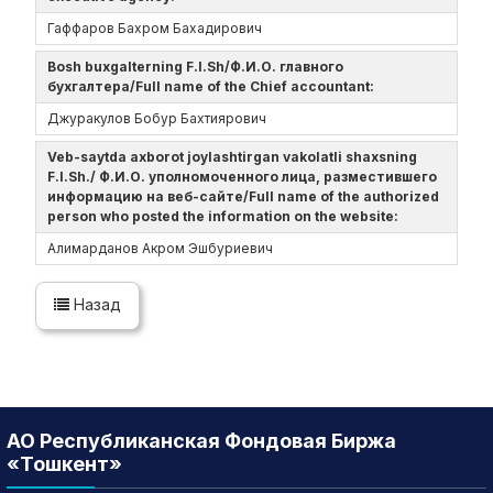
Гаффаров Бахром Бахадирович
Bosh buxgalterning F.I.Sh/Ф.И.О. главного
бухгалтера/Full name of the Chief accountant:
Джуракулов Бобур Бахтиярович
Veb-saytda axborot joylashtirgan vakolatli shaxsning
F.I.Sh./ Ф.И.О. уполномоченного лица, разместившего
информацию на веб-сайте/Full name of the authorized
person who posted the information on the website:
Алимарданов Акром Эшбуриевич
Назад
АО Республиканская Фондовая Биржа
«Тошкент»