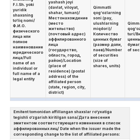
yashash joyi
F.I.Sh. yoki
(davlat, viloyat,
Qimmatli
yuridik
shahar, tuman)/
qog‘ozlarning
shaxsning
Местонахождение
soni (pay,
to‘liq nomi/
(место
ulushlarning
Qimma
Ф.И.О.
жительство)
miqdori)/
qog‘o
физического
(почтовый адрес)
Количество
turi/В
лица или
аффилированного
ценных бумаг
ценн
полное
лица
(размер доли,
бумаг
наименование
(государство,
паев)/Number
of sec
юридического
область, город,
of securities
лица/Full
район)/Location
(size of
name of an
(place of
shares, units)
individual or
residence) (postal
full name of a
address) of the
legal entity
affiliated person
(state, region, city,
district)
Emitent tomonidan affillangan shaxslar ro‘yxatiga
tegishli o‘zgarish kiritilgan sana/Дата внесения
эмитентом соответствующего изменения в список
аффилированных лиц/ Date when the issuer made the
corresponding change to the list of affiliated persons: