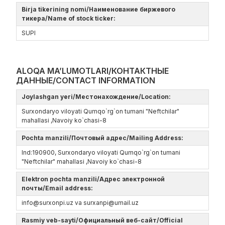
Birja tikerining nomi/Наименование биржевого
тикера/Name of stock ticker:
SUPI
ALOQA MA’LUMOTLARI/КОНТАКТНЫЕ
ДАННЫЕ/CONTACT INFORMATION
Joylashgan yeri/Местонахождение/Location:
Surxondaryo viloyati Qumqo`rg`on tumani "Neftchilar"
mahallasi ,Navoiy ko`chasi-8
Pochta manzili/Почтовый адрес/Mailing Address:
Ind:190900, Surxondaryo viloyati Qumqo`rg`on tumani
"Neftchilar" mahallasi ,Navoiy ko`chasi-8
Elektron pochta manzili/Адрес электронной
почты/Email address:
info@surxonpi.uz va surxanpi@umail.uz
Rasmiy veb-sayti/Официальный веб-сайт/Official