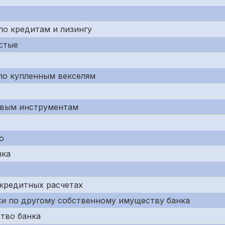
по кредитам и лизингу
истые
по купленным векселям
совым инструментам
ю
нка
 кредитных расчетах
ки по другому собственному имуществу банка
ство банка