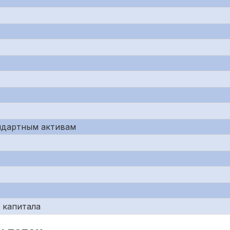
андартным активам
о капитала