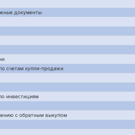
тежные документы
ни
 по счетам купли-продажи
 по инвестициям
ашению c обратным выкупом