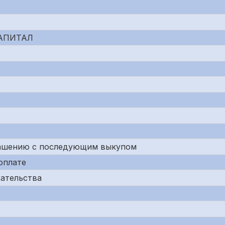
АПИТАЛ
лашению с последующим выкупом
оплате
зательства