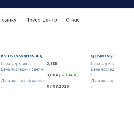
 рынку
Пресс-центр
О нас
й список
S (<Kvarts> AJ)
QZSM (<Qizilqumsement
 закрытия :
2,385
Цена закрытия :
1,2
 последний сделки
Цена последний сделки
3,004
( ▲ 104.0 )
:
1,2
 последней сделки
Дата последней сделки
07.08.2026
:
07.