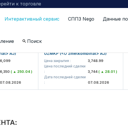
рейти к торговле
Интерактивный сервис
СППЗ Nego
Данные по
по компаниям включенных в биржевой котировальны
вление
Поиск
AJ)
UZMKP (<O'zmetkombinat> AJ)
KVT
9
Цена закрытия :
3,748.99
Цена
Цена последний сделки
Цена
0
( ▲ 250.04 )
:
3,744
( ▲ 28.01 )
:
Дата последней сделки
Дата
8.2026
:
07.08.2026
:
НТА: