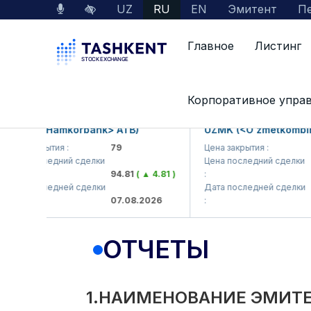
UZ
RU
EN
Эмитент
Пе
Главное
Листинг
Interactive Services
Раскрытие информации 
Корпоративное упра
B (<Hamkorbank> ATB)
UZMK (<O'zmetkombinat> 
 закрытия :
79
Цена закрытия :
6,09
а последний сделки
Цена последний сделки
94.81
( ▲ 4.81 )
:
6,35
а последней сделки
Дата последней сделки
07.08.2026
:
07.0
ОТЧЕТЫ
1.НАИМЕНОВАНИЕ ЭМИТЕ