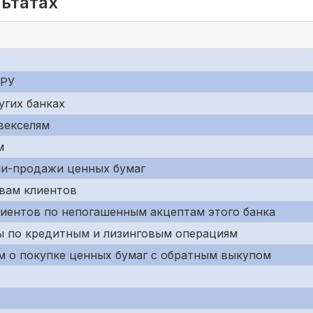
льтатах
БРУ
угих банках
векселям
м
ли-продажи ценных бумаг
твам клиентов
лиентов по непогашенным акцептам этого банка
сы по кредитным и лизинговым операциям
м о покупке ценных бумаг с обратным выкупом