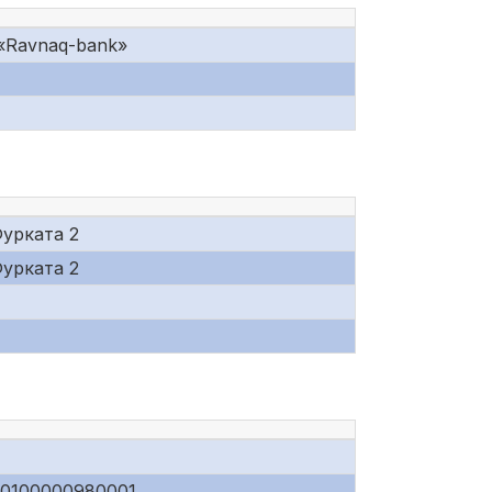
«Ravnaq-bank»
Фурката 2
Фурката 2
00100000980001