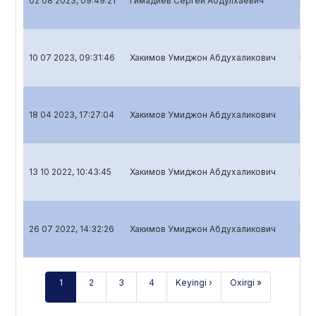
02 08 2023, 09:49:21
Гимадиев Сергей Абдулхаевич
Bank
10 07 2023, 09:31:46
Хакимов Умиджон Абдухаликович
Bank
18 04 2023, 17:27:04
Хакимов Умиджон Абдухаликович
Bank
13 10 2022, 10:43:45
Хакимов Умиджон Абдухаликович
Bank
26 07 2022, 14:32:26
Хакимов Умиджон Абдухаликович
Bank
1
2
3
4
Keyingi ›
Oxirgi »