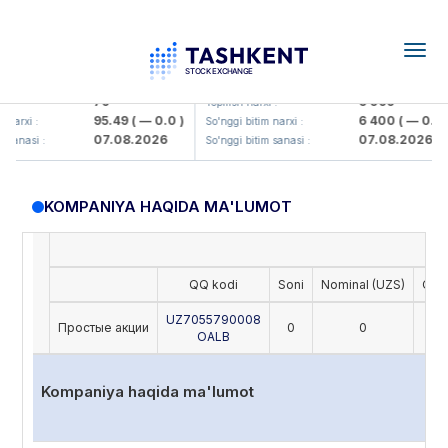
Togg
navig
amkorbank> ATB)
UZMK (<O'zmetkombinat> AJ)
79
6 099
:
Yopilish narxi :
95.49
( — 0.0 )
6 400
( — 0.0 )
arxi :
So'nggi bitim narxi :
07.08.2026
07.08.2026
sanasi :
So'nggi bitim sanasi :
KOMPANIYA HAQIDA MA'LUMOT
QQ kodi
Soni
Nominal (UZS)
Oxir
UZ7055790008
Простые акции
0
0
OALB
Kompaniya haqida ma'lumot