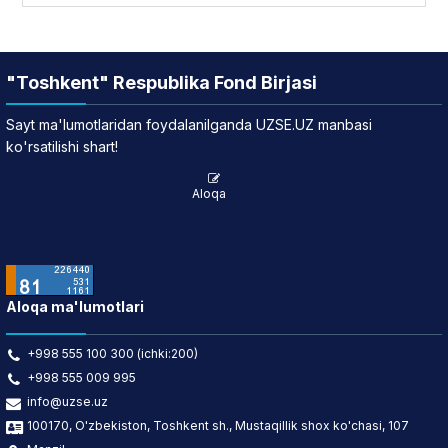
"Toshkent" Respublika Fond Birjasi
Sayt ma'lumotlaridan foydalanilganda UZSE.UZ manbasi
ko'rsatilishi shart!
Aloqa
Aloqa ma'lumotlari
+998 555 100 300 (ichki:200)
+998 555 009 995
info@uzse.uz
100170, O'zbekiston, Toshkent sh., Mustaqillik shox ko'chasi, 107