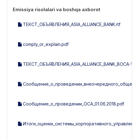
Emissiya risolalari va boshqa axborot
ТЕКСТ_ОБЪЯВЛЕНИЯ_ASIA_ALLIANCE_BANK.rtf
comply_or_explain.pdf
ТЕКСТ_ОБЪЯВЛЕНИЯ_ASIA_ALLIANCE_BANK_ВОСА-1-201
Сообщение_о_проведении_внеочередного_общего_с
Сообщение_о_проведении_ОСА_01.06.2018.pdf
Итоги_оценки_системы_корпоративного_управления_