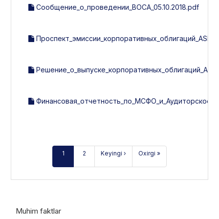
Сообщение_о_проведении_ВОСА_05.10.2018.pdf
Проспект_эмиссии_корпоративных_облигаций_ASIA_A
Решение_о_выпуске_корпоративных_облигаций_ASIA_
Финансовая_отчетность_по_МСФО_и_Аудиторское_за
1
2
Keyingi ›
Oxirgi »
Muhim faktlar