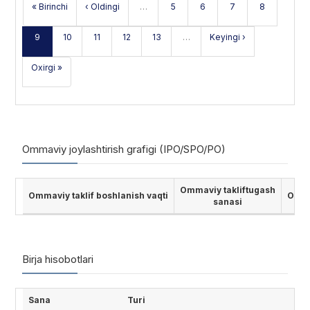
« Birinchi
‹ Oldingi
…
5
6
7
8
9
10
11
12
13
…
Keyingi ›
Oxirgi »
Ommaviy joylashtirish grafigi (IPO/SPO/PO)
Ommaviy takliftugash
Ommaviy taklif boshlanish vaqti
Ommav
sanasi
Birja hisobotlari
Sana
Turi
His