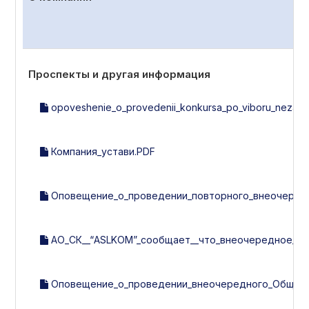
Проспекты и другая информация
opoveshenie_o_provedenii_konkursa_po_viboru_nezavisi
Компания_устави.PDF
Оповещение_о_проведении_повторного_внеочередно
АО_СК__“ASLKOM”_сообщает__что_внеочередное_об
Оповещение_о_проведении_внеочередного_Общего_с