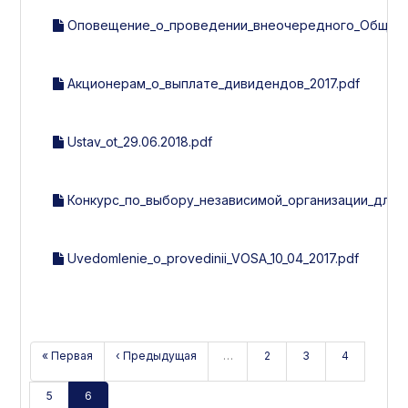
Оповещение_о_проведении_внеочередного_Общего_с
Акционерам_о_выплате_дивидендов_2017.pdf
Ustav_ot_29.06.2018.pdf
Конкурс_по_выбору_независимой_организации_для_
Uvedomlenie_o_provedinii_VOSA_10_04_2017.pdf
« Первая
‹ Предыдущая
…
2
3
4
5
6