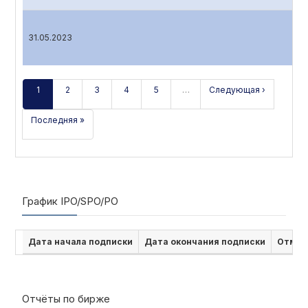
31.05.2023
1
2
3
4
5
…
Следующая ›
Последняя »
График IPO/SPO/PO
Дата начала подписки
Дата окончания подписки
Отмен
Отчёты по бирже