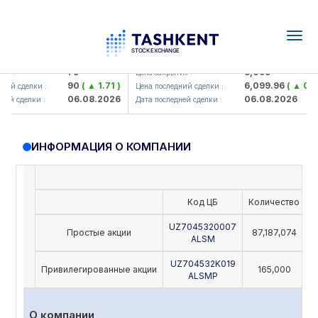
Togg
navig
amkorbank> ATB)
UZMK (<O'zmetkombinat> AJ)
79
6,099
я :
Цена закрытия :
90
( ▲ 1.71 )
6,099.96
( ▲ 0.08
ий сделки :
Цена последний сделки :
06.08.2026
06.08.2026
ей сделки :
Дата последней сделки :
ИНФОРМАЦИЯ О КОМПАНИИ
Код ЦБ
Количество
Н
UZ7045320007
Простые акции
87,187,074
ALSM
UZ704532K019
Привилегированные акции
165,000
ALSMP
О компании