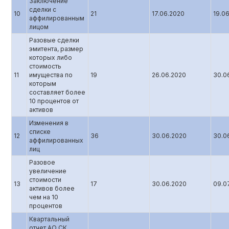
Заключение
сделки с
10
21
17.06.2020
19.0
аффилированным
лицом
Разовые сделки
эмитента, размер
которых либо
стоимость
11
имущества по
19
26.06.2020
30.0
которым
составляет более
10 процентов от
активов
Изменения в
списке
12
36
30.06.2020
30.0
аффилированных
лиц
Разовое
увеличение
стоимости
13
17
30.06.2020
09.0
активов более
чем на 10
процентов
Квартальный
отчет АО СК