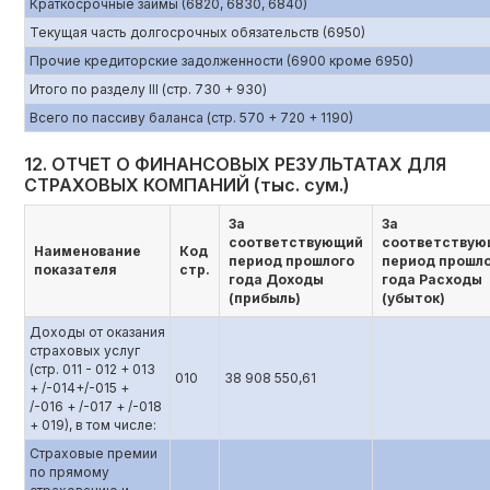
Краткосрочные займы (6820, 6830, 6840)
Текущая часть долгосрочных обязательств (6950)
Прочие кредиторские задолженности (6900 кроме 6950)
Итого по разделу III (стр. 730 + 930)
Всего по пассиву баланса (стр. 570 + 720 + 1190)
12. ОТЧЕТ О ФИНАНСОВЫХ РЕЗУЛЬТАТАХ ДЛЯ
СТРАХОВЫХ КОМПАНИЙ (тыс. сум.)
За
За
соответствующий
соответствую
Наименование
Код
период прошлого
период прошл
показателя
стр.
года Доходы
года Расходы
(прибыль)
(убыток)
Доходы от оказания
страховых услуг
(стр. 011 - 012 + 013
010
38 908 550,61
+ /-014+/-015 +
/-016 + /-017 + /-018
+ 019), в том числе:
Страховые премии
по прямому