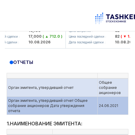
maliq KMK> AJ)
KFSK (<Kafolat sug'urta kompaniya
16,100
82
Цена закрытия :
17,000
( ▲ 712.0 )
82
( ▼ 1.91 )
делки :
Цена последний сделки :
10.08.2026
10.08.2026
делки :
Дата последней сделки :
ОТЧЕТЫ
Общее
Орган эмитента, утвердивший отчет
собрание
акционеров
Орган эмитента, утвердивший отчет Общее
собрание акционеров Дата утверждения
24.06.2021
отчета
1.НАИМЕНОВАНИЕ ЭМИТЕНТА: