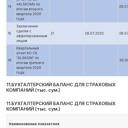
«ALSKOM» по
14
28.0
итогам второго
квартала 2020
года
Заключение
сделки с
15
21
28.07.2020
28.0
аффилированным
лицом
Квартальный
отчет АО СК
"ALSKOM" по
16
30.1
итогам третьего
квартала 2020
года
11.БУХГАЛТЕРСКИЙ БАЛАНС ДЛЯ СТРАХОВЫХ
КОМПАНИЙ (тыс. сум.)
11.БУХГАЛТЕРСКИЙ БАЛАНС ДЛЯ СТРАХОВЫХ
КОМПАНИЙ (тыс. сум.)
Наименование показателя