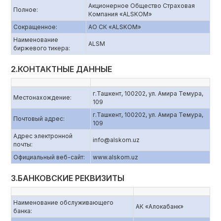
Акционерное Общество Страховая
Полное:
Компания «ALSKOM»
Сокращенное:
АО СК «ALSKOM»
Наименование
ALSM
биржевого тикера:
2.КОНТАКТНЫЕ ДАННЫЕ
г.Ташкент, 100202, ул. Амира Темура,
Местонахождение:
109
г.Ташкент, 100202, ул. Амира Темура,
Почтовый адрес:
109
Адрес электронной
info@alskom.uz
почты:
Официальный веб-сайт:
www.alskom.uz
3.БАНКОВСКИЕ РЕКВИЗИТЫ
Наименование обслуживающего
АК «Алокабанк»
банка: