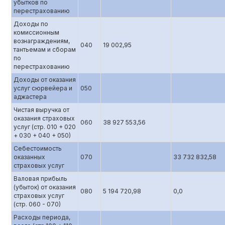
убытков по
перестрахованию
Доходы по
комиссионным
вознаграждениям,
040
19 002,95
тантьемам и сборам
по
перестрахованию
Доходы от оказания
услуг сюрвейера и
050
аджастера
Чистая выручка от
оказания страховых
060
38 927 553,56
услуг (стр. 010 + 020
+ 030 + 040 + 050)
Себестоимость
оказанных
070
33 732 832,58
страховых услуг
Валовая прибыль
(убыток) от оказания
080
5 194 720,98
0,0
страховых услуг
(стр. 060 - 070)
Расходы периода,