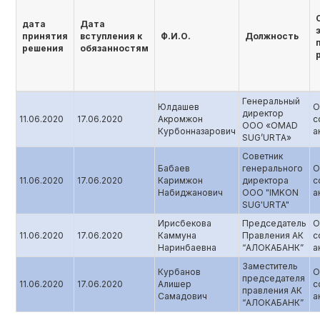
дата
Дата
принятия
вступления к
Ф.И.О.
Должность
решения
обязанностям
Генеральный
Юлдашев
О
директор
11.06.2020
17.06.2020
Акромжон
с
ООО «OMAD
Курбонназарович
а
SUG’URTA»
Советник
Бабаев
генерального
О
11.06.2020
17.06.2020
Каримжон
директора
с
Набиджанович
ООО "IMKON
а
SUG'URTA"
Ирисбекова
Председатель
О
11.06.2020
17.06.2020
Каммуна
Правления АК
с
Наринбаевна
“АЛОКАБАНК”
а
Заместитель
Курбанов
О
председателя
11.06.2020
17.06.2020
Алишер
с
правления АК
Самадович
а
“АЛОКАБАНК”