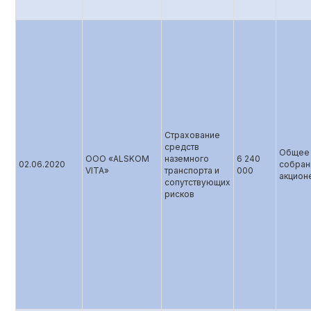
Страхование
средств
Общее
ООО «ALSKOM
наземного
6 240
02.06.2020
собран
VITA»
транспорта и
000
акцион
сопутствующих
рисков