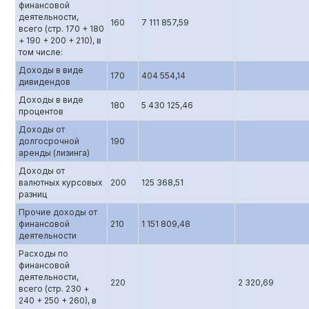
финансовой
деятельности,
160
7 111 857,59
всего (стр. 170 + 180
+ 190 + 200 + 210), в
том числе:
Доходы в виде
170
404 554,14
дивидендов
Доходы в виде
180
5 430 125,46
процентов
Доходы от
долгосрочной
190
аренды (лизинга)
Доходы от
валютных курсовых
200
125 368,51
разниц
Прочие доходы от
финансовой
210
1 151 809,48
деятельности
Расходы по
финансовой
деятельности,
220
2 320,69
всего (стр. 230 +
240 + 250 + 260), в