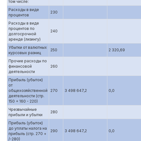
том числе:
Расходы в виде
230
процентов
Расходы в виде
процентов по
240
долгосрочной
аренде (лизингу)
Убытки от валютных
250
2 320,69
курсовых разниц
Прочие расходы по
финансовой
260
деятельности
Прибыль (убыток)
от
общехозяйственной
270
3 498 647,2
0,0
деятельности (стр.
150 + 160 - 220)
Чрезвычайные
280
прибыли и убытки
Прибыль (убыток)
до уплаты налога на
290
3 498 647,2
0,0
прибыль (стр. 270 +
/-280)