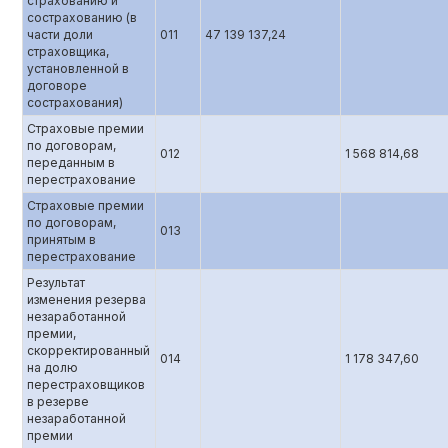
страхованию и
сострахованию (в
части доли
011
47 139 137,24
страховщика,
установленной в
договоре
сострахования)
Страховые премии
по договорам,
012
1 568 814,68
переданным в
перестрахование
Страховые премии
по договорам,
013
принятым в
перестрахование
Результат
изменения резерва
незаработанной
премии,
скорректированный
014
1 178 347,60
на долю
перестраховщиков
в резерве
незаработанной
премии