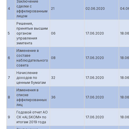
Заключение
сделки с
4
21
02.06.2020
04.0
аффилированным
лицом
Решения,
принятые высшим
5
органом
06
17.06.2020
18.0
управления
эмитента
Изменение в
составе
6
08
17.06.2020
18.0
наблюдательного
совета
Начисление
7
доходов по
32
17.06.2020
18.0
ценным бумагам
Изменения в
списке
8
36
17.06.2020
18.0
аффилированных
лиц
Годовой отчет АО
9
СК «ALSKOM» по
17.06.2020
18.0
итогам 2019 года