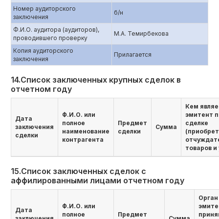
Номер аудиторского
б/н
заключения
Ф.И.О. аудитора (аудиторов),
М.А. Темирбекова
проводившего проверку
Копия аудиторского
Прилагается
заключения
14.Список заключенных крупных сделок в
отчетном году
Кем являе
Ф.И.О. или
эмитент п
Дата
полное
Предмет
сделке
заключения
Сумма
наименование
сделки
(приобре
сделки
контрагента
отчуждат
товаров и 
15.Список заключенных сделок с
аффилированными лицами отчетном году
Орган
Ф.И.О. или
эмите
Дата
полное
Предмет
приня
заключения
Сумма