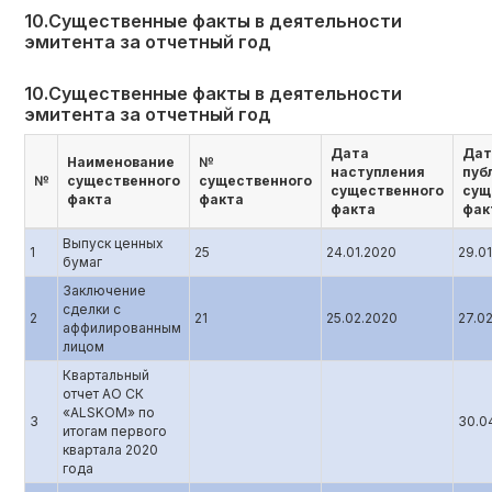
10.Существенные факты в деятельности
эмитента за отчетный год
10.Существенные факты в деятельности
эмитента за отчетный год
Дата
Дат
Наименование
№
наступления
пуб
№
существенного
существенного
существенного
сущ
факта
факта
факта
фак
Выпуск ценных
1
25
24.01.2020
29.0
бумаг
Заключение
сделки с
2
21
25.02.2020
27.0
аффилированным
лицом
Квартальный
отчет АО СК
«ALSKOM» по
3
30.0
итогам первого
квартала 2020
года