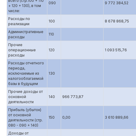
всего (стр.100 + 110
090
9 772 384,52
+ 120 + 130), в том
числе:
Расходы по
100
8 678 868,75
реализации
Административные
110
расходы
Прочие
операционные
120
1 093 515,76
расходы
Расходы отчетного
периода,
исключаемые из
130
налогооблагаемой
базы в будущем
Прочие доходы от
основной
140
966 773,87
деятельности
Прибыль (убыток)
от основной
150
0,00
3 610 889,66
деятельности (стр.
080 - 090 + 140)
Доходы от