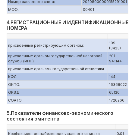
Номер расчетного счета:
20208000000155291001
МФО:
00401
4.РЕГИСТРАЦИОННЫЕ И ИДЕНТИФИКАЦИОННЫЕ
НОМЕРА
109
присвоенные регистрирующим органом:
(3423)
присвоенные органом государственной налоговой
201
службы (ИНН):
941144
присвоенные органами государственной статистики
КФС:
144
ОКПО:
16366022
ОКЭД:
65120
СОАТО:
1726266
5.Показатели финансово-экономического
состояния эмитента
Коэффициент рентабельности уставного капитала
0,01