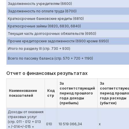
Задолженность учредителям (6600)
Задолженность по оплате труда (6700)
Краткосрочные банковские кредиты (6810)
Краткосрочные займы (6820, 6830, 6840)
Текущая часть долгосрочных обязательств (6950)
Прочие кредиторские задолженности (6900 кроме 6950)
Итого по разделу III (стр. 730 + 930)
Всего по пассиву баланса (стр. 570 + 720 + 1190)
Отчет о финансовых результатах
За
За
соответствующий
соответствую
Наименование
Код
период прошлого
период прошло
показателей
стр
года доходы
года расходы
(прибыль)
(убытки)
Доходы от оказания
страховых услуг
(стр. 011 - 012 + 013
010
10 519 066,34
x
+ /-014+/-015 +