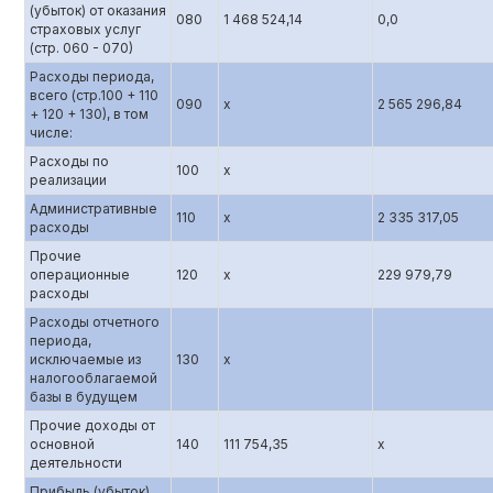
(убыток) от оказания
080
1 468 524,14
0,0
страховых услуг
(стр. 060 - 070)
Расходы периода,
всего (стр.100 + 110
090
x
2 565 296,84
+ 120 + 130), в том
числе:
Расходы по
100
x
реализации
Административные
110
x
2 335 317,05
расходы
Прочие
операционные
120
x
229 979,79
расходы
Расходы отчетного
периода,
исключаемые из
130
x
налогооблагаемой
базы в будущем
Прочие доходы от
основной
140
111 754,35
x
деятельности
Прибыль (убыток)