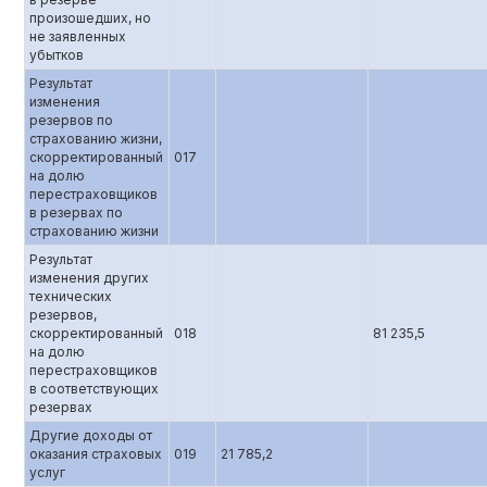
произошедших, но
не заявленных
убытков
Результат
изменения
резервов по
страхованию жизни,
скорректированный
017
на долю
перестраховщиков
в резервах по
страхованию жизни
Результат
изменения других
технических
резервов,
скорректированный
018
81 235,5
на долю
перестраховщиков
в соответствующих
резервах
Другие доходы от
оказания страховых
019
21 785,2
услуг