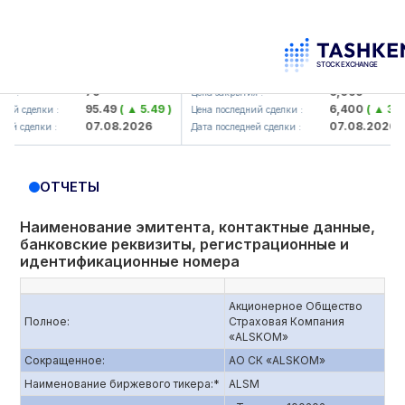
orbank> ATB)
UZMK (<O'zmetkombinat> AJ)
79
6,099
Цена закрытия :
95.49
( ▲ 5.49 )
6,400
( ▲ 300.04 )
лки :
Цена последний сделки :
07.08.2026
07.08.2026
лки :
Дата последней сделки :
ОТЧЕТЫ
Наименование эмитента, контактные данные,
банковские реквизиты, регистрационные и
идентификационные номера
Акционерное Общество
Полное:
Страховая Компания
«ALSKOM»
Сокращенное:
АО СК «ALSKOM»
Наименование биржевого тикера:*
ALSM