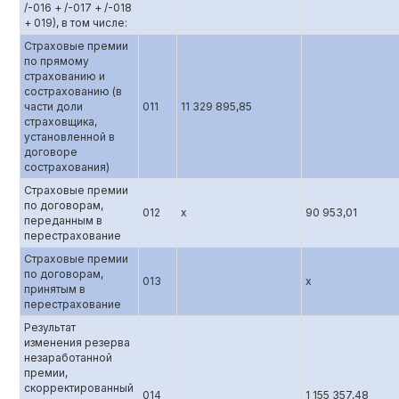
/-016 + /-017 + /-018
+ 019), в том числе:
Страховые премии
по прямому
страхованию и
сострахованию (в
части доли
011
11 329 895,85
страховщика,
установленной в
договоре
сострахования)
Страховые премии
по договорам,
012
x
90 953,01
переданным в
перестрахование
Страховые премии
по договорам,
013
x
принятым в
перестрахование
Результат
изменения резерва
незаработанной
премии,
скорректированный
014
1 155 357,48