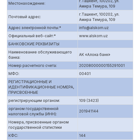
г.Ташкент, 100202, ул.
Местонахождение:
Амира Темура, 109
г.Ташкент, 100202, ул.
Почтовый адрес:
Амира Темура, 109
Адрес электронной почты:*
info@alskom.uz
Официальный веб-сайт:*
www.alskom.uz
БАНКОВСКИЕ РЕКВИЗИТЫ
Наименование обслуживающего
АК «Алока банк»
банка:
Номер расчетного счета:
20208000000155291001
МФО:
00401
РЕГИСТРАЦИОННЫЕ И
ИДЕНТИФИКАЦИОННЫЕ НОМЕРА,
ПРИСВОЕННЫЕ
регистрирующим органом:
109 (3423)
органом государственной
201941144
налоговой службы (ИНН):
Номера, присвоенные органом
государственной статистики
КФС:
144