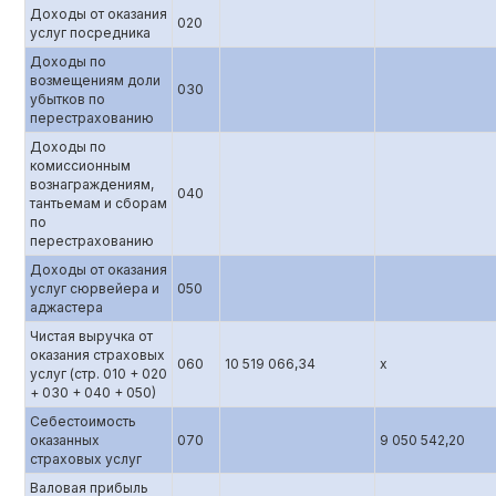
Доходы от оказания
020
услуг посредника
Доходы по
возмещениям доли
030
убытков по
перестрахованию
Доходы по
комиссионным
вознаграждениям,
040
тантьемам и сборам
по
перестрахованию
Доходы от оказания
услуг сюрвейера и
050
аджастера
Чистая выручка от
оказания страховых
060
10 519 066,34
x
услуг (стр. 010 + 020
+ 030 + 040 + 050)
Себестоимость
оказанных
070
9 050 542,20
страховых услуг
Валовая прибыль