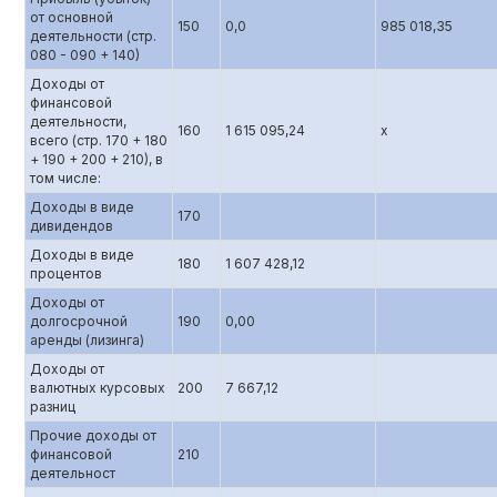
от основной
150
0,0
985 018,35
деятельности (стр.
080 - 090 + 140)
Доходы от
финансовой
деятельности,
160
1 615 095,24
х
всего (стр. 170 + 180
+ 190 + 200 + 210), в
том числе:
Доходы в виде
170
дивидендов
Доходы в виде
180
1 607 428,12
процентов
Доходы от
долгосрочной
190
0,00
аренды (лизинга)
Доходы от
валютных курсовых
200
7 667,12
разниц
Прочие доходы от
финансовой
210
деятельност