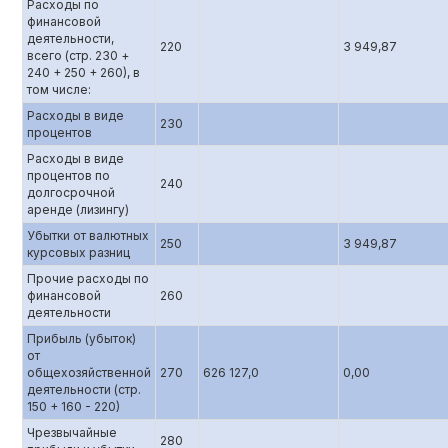
Расходы по
финансовой
деятельности,
220
3 949,87
всего (стр. 230 +
240 + 250 + 260), в
том числе:
Расходы в виде
230
процентов
Расходы в виде
процентов по
240
долгосрочной
аренде (лизингу)
Убытки от валютных
250
3 949,87
курсовых разниц
Прочие расходы по
финансовой
260
деятельности
Прибыль (убыток)
от
общехозяйственной
270
626 127,0
0,00
деятельности (стр.
150 + 160 - 220)
Чрезвычайные
280