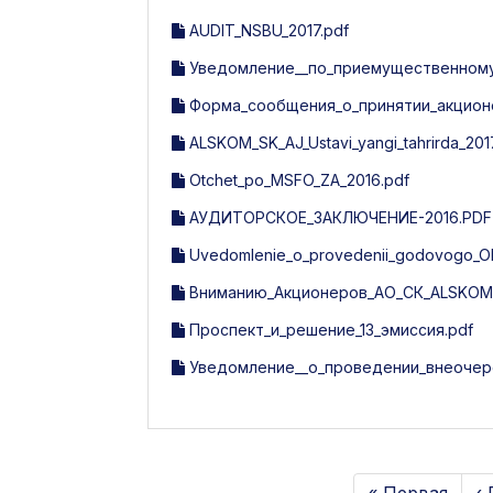
AUDIT_NSBU_2017.pdf
Уведомление__по_приемущественному_
Форма_сообщения_о_принятии_акцион
ALSKOM_SK_AJ_Ustavi_yangi_tahrirda_201
Otchet_po_MSFO_ZA_2016.pdf
АУДИТОРСКОЕ_ЗАКЛЮЧЕНИЕ-2016.PDF
Uvedomlenie_o_provedenii_godovogo_Ob
Вниманию_Акционеров_АО_СК_ALSKOM_
Проспект_и_решение_13_эмиссия.pdf
Уведомление__о_проведении_внеочер