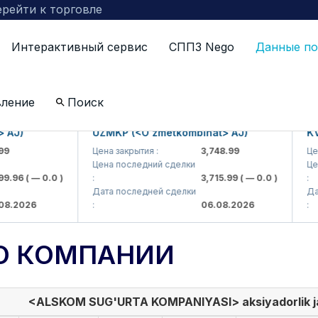
рейти к торговле
Интерактивный сервис
СППЗ Nego
Данные по
вление
Поиск
)
UZMKP (<O'zmetkombinat> AJ)
KVTS 
Цена закрытия :
3,748.99
Цена за
Цена последний сделки
Цена п
96
( — 0.0 )
:
3,715.99
( — 0.0 )
:
Дата последней сделки
Дата п
2026
:
06.08.2026
:
О КОМПАНИИ
<ALSKOM SUG'URTA KOMPANIYASI> aksiyadorlik j