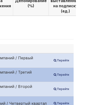
а
Депонирование
выставленных
выкуплен
жения
(%)
на подписку
по подпи
(ед.)
(ед.)
омпаний / Первый
Перейти
мпаний / Третий
Перейти
омпаний / Второй
Перейти
ий / Четвертый квартал
Перейти