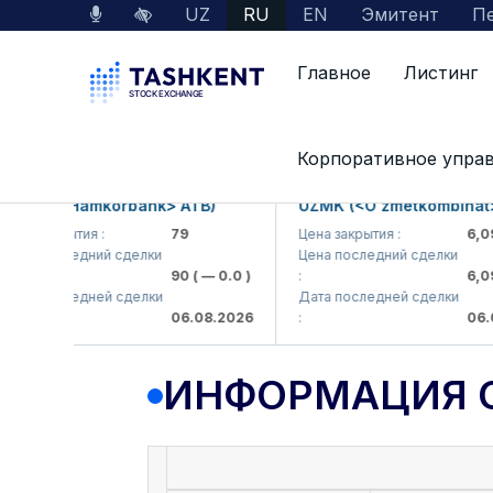
UZ
RU
EN
Эмитент
Пе
Главное
Листинг
Данные по рынку
Информация о компании
Корпоративное упра
B (<Hamkorbank> ATB)
UZMK (<O'zmetkombinat> AJ
 закрытия :
79
Цена закрытия :
6,099
а последний сделки
Цена последний сделки
90
( — 0.0 )
:
6,099.
а последней сделки
Дата последней сделки
06.08.2026
:
06.08.
ИНФОРМАЦИЯ 