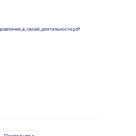
авления_в_своей_деятельности.pdf