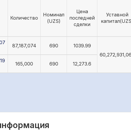
Цена
Номинал
Уставной
Количество
последней
(UZS)
капитал(UZS
сделки
07
87,187,074
690
1039.99
60,272,931,0
19
165,000
690
12,273.6
 информация