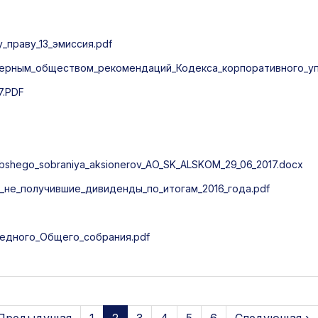
праву_13_эмиссия.pdf
ерным_обществом_рекомендаций_Кодекса_корпоративного_упр
7.PDF
shego_sobraniya_aksionerov_AO_SK_ALSKOM_29_06_2017.docx
не_получившие_дивиденды_по_итогам_2016_года.pdf
едного_Общего_собрания.pdf