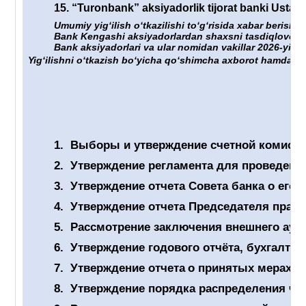
15.
“Turonbank” aksiyadorlik tijorat banki Ustavig
Umumiy yigʻilish oʻtkazilishi toʻgʻrisida xabar berish 
Bank Kengashi aksiyadorlardan shaxsni tasdiqlovchi hu
Bank aksiyadorlari va ular nomidan vakillar 2026-yil “
Yigʻilishni oʻtkazish boʻyicha qoʻshimcha axborot hamda un
1.
Выборы и утверждение счетной комиссии
2.
Утверждение регламента для проведен
3.
Утверждение отчет
а
Совета банка о его 
4.
Утверждение отчета Председателя правл
5.
Рассмотрение заключения внешнего ауди
6.
Утверждение годового отчёта, бухгалтер
7.
Утверждение отчета
о принятых мерах п
8.
Утверждение порядка распределения чис