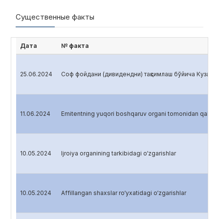
Существенные факты
Дата
№ факта
25.06.2024
Соф фойдани (дивидендни) тақсимлаш бўйича Кузатув
11.06.2024
Emitentning yuqori boshqaruv organi tomonidan qabul q
10.05.2024
Ijroiya organining tarkibidagi o‘zgarishlar
10.05.2024
Affillangan shaxslar ro‘yxatidagi o‘zgarishlar