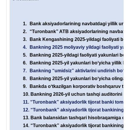
1.
Bank aksiyadorlarining navbatdagi yillik umum
2.
“Turonbank” ATB aksiyadorlarining navbatdagi 
3.
Bank Kengashining 2025-yildagi faoliyati boʻyi
4.
Bankning 2025 moliyaviy yildagi faoliyati yaku
5.
Bankning 2025-yildagi faoliyati yakunlari boʻyi
6.
Bankning 2025-yil yakunlari boʻyicha yillik his
7.
Bankning “umidsiz” aktivlarini undirish boʻyic
8.
Bankning 2025-yil yakunlari boʻyicha olingan s
9.
Bankda oʻtkazilgan korporativ boshqaruv tizimi
10.
Bankning 2026-yil uchun tashqi auditorini ta
11.
“Turonbank” aksiyadorlik tijorat banki tomonid
12.
“Turonbank” aksiyadorlik tijorat bankining yan
13.
Bank balansidan tashqari hisobraqamiga olin
14.
“Turonbank” aksiyadorlik tijorat bankining e’l