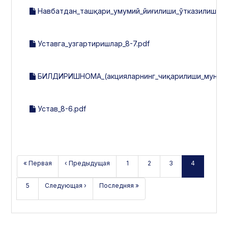
Навбатдан_ташқари_умумий_йиғилиши_ўтказилиши_т
Уставга_узгартиришлар_8-7.pdf
БИЛДИРИШНОМА_(акцияларнинг_чиқарилиши_мун.б-н
Устав_8-6.pdf
« Первая
‹ Предыдущая
1
2
3
4
5
Следующая ›
Последняя »