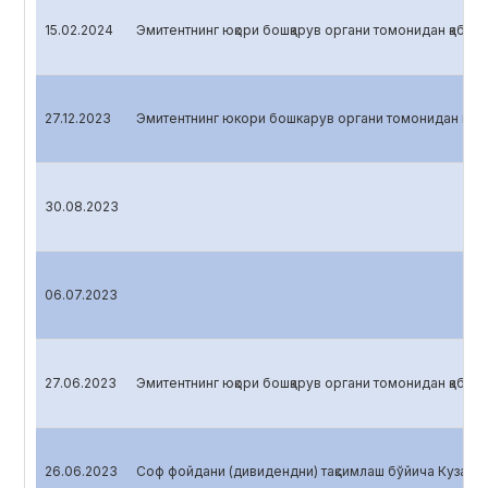
15.02.2024
Эмитентнинг юқори бошқарув органи томонидан қабул 
27.12.2023
Эмитентнинг юкори бошкарув органи томонидан кабул
30.08.2023
06.07.2023
27.06.2023
Эмитентнинг юқори бошқарув органи томонидан қабул 
26.06.2023
Соф фойдани (дивидендни) тақсимлаш бўйича Кузатув