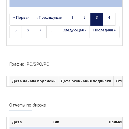
« Первая
‹ Предыдущая
1
2
3
4
5
6
7
…
Следующая ›
Последняя »
График IPO/SPO/PO
Дата начала подписки
Дата окончания подписки
Отмен
Отчёты по бирже
Дата
Тип
Наименов