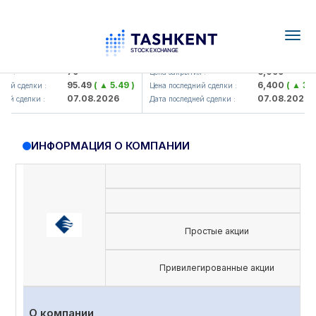
Togg
navig
amkorbank> ATB)
UZMK (<O'zmetkombinat> AJ)
79
6,099
 :
Цена закрытия :
95.49
( ▲ 5.49 )
6,400
( ▲ 300.
ий сделки :
Цена последний сделки :
07.08.2026
07.08.2026
й сделки :
Дата последней сделки :
ИНФОРМАЦИЯ О КОМПАНИИ
Простые акции
Привилегированные акции
О компании