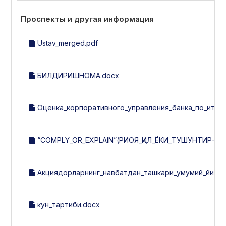
Проспекты и другая информация
Ustav_merged.pdf
БИЛДИРИШНОМА.docx
Оценка_корпоративного_управления_банка_по_итогам
“COMPLY_OR_EXPLAIN”(РИОЯ_ҚИЛ_ЁКИ_ТУШУНТИР-202
Акциядорларнинг_навбатдан_ташкари_умумий_йигилиш
кун_тартиби.docx