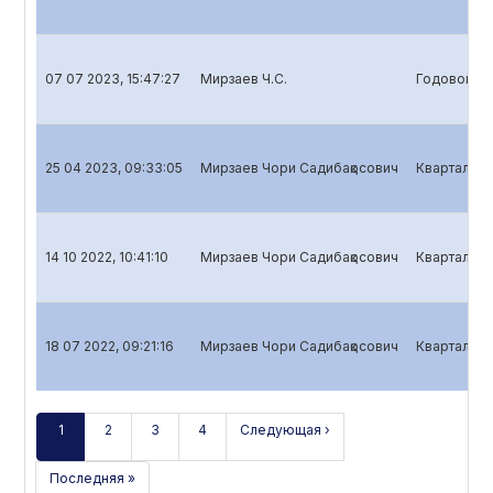
07 07 2023, 15:47:27
Мирзаев Ч.С.
Годовой от
25 04 2023, 09:33:05
Мирзаев Чори Садибақoсович
Квартальны
14 10 2022, 10:41:10
Мирзаев Чори Садибақoсович
Квартальны
18 07 2022, 09:21:16
Мирзаев Чори Садибақoсович
Квартальны
1
2
3
4
Следующая ›
Последняя »