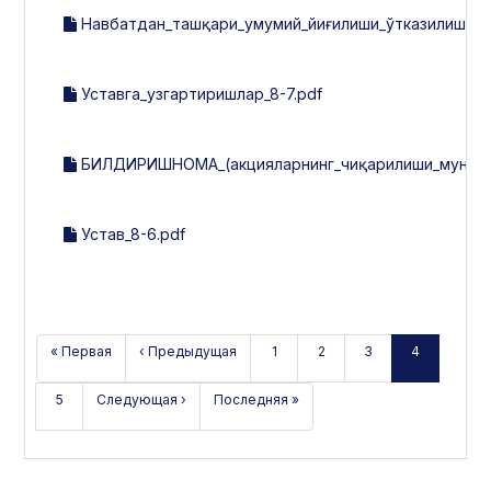
Навбатдан_ташқари_умумий_йиғилиши_ўтказилиши_т
Уставга_узгартиришлар_8-7.pdf
БИЛДИРИШНОМА_(акцияларнинг_чиқарилиши_мун.б-н
Устав_8-6.pdf
« Первая
‹ Предыдущая
1
2
3
4
5
Следующая ›
Последняя »