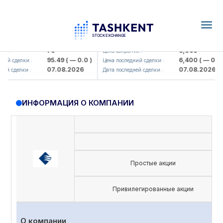
Togg
navig
amkorbank> ATB)
UZMK (<O'zmetkombinat> AJ)
79
6,099
 :
Цена закрытия :
95.49
( — 0.0 )
6,400
( — 0.0 )
й сделки :
Цена последний сделки :
07.08.2026
07.08.2026
й сделки :
Дата последней сделки :
ИНФОРМАЦИЯ О КОМПАНИИ
Простые акции
Привилегированные акции
О компании