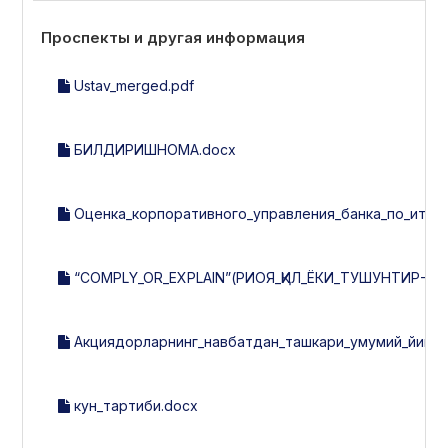
Проспекты и другая информация
Ustav_merged.pdf
БИЛДИРИШНОМА.docx
Оценка_корпоративного_управления_банка_по_итогам
“COMPLY_OR_EXPLAIN”(РИОЯ_ҚИЛ_ЁКИ_ТУШУНТИР-202
Акциядорларнинг_навбатдан_ташкари_умумий_йигилиш
кун_тартиби.docx