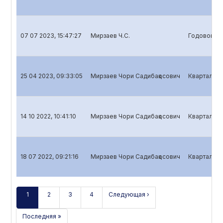
07 07 2023, 15:47:27
Мирзаев Ч.С.
Годовой от
25 04 2023, 09:33:05
Мирзаев Чори Садибақoсович
Квартальны
14 10 2022, 10:41:10
Мирзаев Чори Садибақoсович
Квартальны
18 07 2022, 09:21:16
Мирзаев Чори Садибақoсович
Квартальны
1
2
3
4
Следующая ›
Последняя »