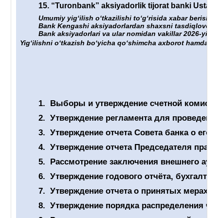
15.
“Turonbank” aksiyadorlik tijorat banki Ustavig
Umumiy yigʻilish oʻtkazilishi toʻgʻrisida xabar berish 
Bank Kengashi aksiyadorlardan shaxsni tasdiqlovchi hu
Bank aksiyadorlari va ular nomidan vakillar 2026-yil “
Yigʻilishni oʻtkazish boʻyicha qoʻshimcha axborot hamda un
1.
Выборы и утверждение счетной комиссии
2.
Утверждение регламента для проведен
3.
Утверждение отчет
а
Совета банка о его 
4.
Утверждение отчета Председателя правл
5.
Рассмотрение заключения внешнего ауди
6.
Утверждение годового отчёта, бухгалтер
7.
Утверждение отчета
о принятых мерах п
8.
Утверждение порядка распределения чис