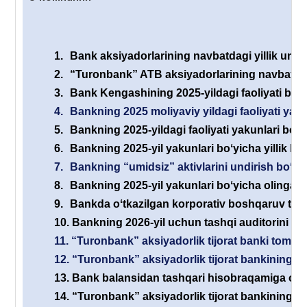
1.
Bank aksiyadorlarining navbatdagi yillik umum
2.
“Turonbank” ATB aksiyadorlarining navbatdagi 
3.
Bank Kengashining 2025-yildagi faoliyati boʻyi
4.
Bankning 2025 moliyaviy yildagi faoliyati yaku
5.
Bankning 2025-yildagi faoliyati yakunlari boʻyi
6.
Bankning 2025-yil yakunlari boʻyicha yillik his
7.
Bankning “umidsiz” aktivlarini undirish boʻyic
8.
Bankning 2025-yil yakunlari boʻyicha olingan s
9.
Bankda oʻtkazilgan korporativ boshqaruv tizimi
10.
Bankning 2026-yil uchun tashqi auditorini ta
11.
“Turonbank” aksiyadorlik tijorat banki tomonid
12.
“Turonbank” aksiyadorlik tijorat bankining yan
13.
Bank balansidan tashqari hisobraqamiga olin
14.
“Turonbank” aksiyadorlik tijorat bankining e’l