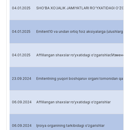
04.01.2025
SHO‘BA XO‘JALIK JAMIYATLARI RO‘YXATIDAGI O‘Z
04.01.2025
Emitent10 va undan ortiq foiz aksiyalarga (ulushlarga,
04.01.2025
Affillangan shaxslar ro‘yxatidagi o‘zgarishlar/Изменен
23.09.2024
Emitentning yuqori boshqaruv organi tomonidan qabul q
06.09.2024
Affillangan shaxslar ro‘yxatidagi o‘zgarishlar
06.09.2024
Ijroiya organining tarkibidagi o‘zgarishlar