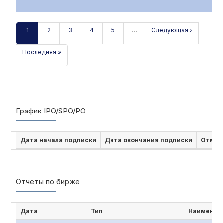
1
2
3
4
5
…
Следующая ›
Последняя »
График IPO/SPO/PO
Дата начала подписки
Дата окончания подписки
Отмен
Отчёты по бирже
Дата
Тип
Наименов