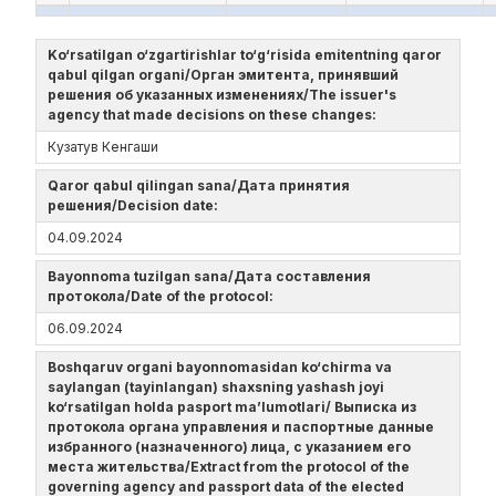
Ko‘rsatilgan o‘zgartirishlar to‘g‘risida emitentning qaror
qabul qilgan organi/Орган эмитента, принявший
решения об указанных изменениях/The issuer's
agency that made decisions on these changes:
Кузатув Кенгаши
Qaror qabul qilingan sana/Дата принятия
решения/Decision date:
04.09.2024
Bayonnoma tuzilgan sana/Дата составления
протокола/Date of the protocol:
06.09.2024
Boshqaruv organi bayonnomasidan ko‘chirma va
saylangan (tayinlangan) shaxsning yashash joyi
ko‘rsatilgan holda pasport ma’lumotlari/ Выписка из
протокола органа управления и паспортные данные
избранного (назначенного) лица, с указанием его
места жительства/Extract from the protocol of the
governing agency and passport data of the elected