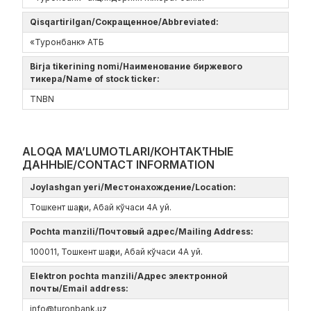
Qisqartirilgan/Сокращенное/Abbreviated:
«Туронбанк» АТБ
Birja tikerining nomi/Наименование биржевого
тикера/Name of stock ticker:
TNBN
ALOQA MA’LUMOTLARI/КОНТАКТНЫЕ
ДАННЫЕ/CONTACT INFORMATION
Joylashgan yeri/Местонахождение/Location:
Тошкент шаҳри, Абай кўчаси 4А уй.
Pochta manzili/Почтовый адрес/Mailing Address:
100011, Тошкент шаҳри, Абай кўчаси 4А уй.
Elektron pochta manzili/Адрес электронной
почты/Email address:
info@turonbank.uz