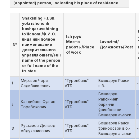
(appointed) person, indicating his place of residence
Shaxsning F.I.Sh.
yoki ishonchli
boshqaruvchining
to‘liqnomi/Ф.И.О.
Ish joyi/
лица или полное
Место
Lavozimi/
№
наименование
работы/Place
Должность/Post
доверительного
of work
управляющего/Full
name of the person
or full name of the
trustee
Мирзаев Чори
“Туронбанк”
Бошқарув Раиси
1
-
Садибакосович
АТБ
в.б.
Бошқарув
Раисининг
Калдибаев Султaн
“Туронбанк”
2
биринчи
-
Торабекович
АТБ
ўринбосари -
Бошқарув аъзоси
Бошқарув Раиси
Рустамов Дилшод
“Туронбанк”
3
ўринбосари в.б.-
-
Абдухаписович
АТБ
Бошқарув аъзоси