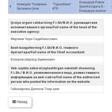
Бошқарув Раиси
Ахмедов Тохиржон
“Туронбанк”
4
ўринбосари в.б.-
-
Хасанжон ўғли
АТБ
Бошқарув аъзоси
Ijroiya organi rahbarining F.I.Sh/Ф.И.О. руководителя
исполнительного органа/Full name of the head of the
executive agency:
Мирзаев Чори Садибакосович
Bosh buxgalterning F.I.Sh/Ф.И.О. главного
бухгалтера/Full name of the Chief accountant:
Бозоров Шерзод Эшманович
Veb-saytda axborot joylashtirgan vakolatli shaxsning
F.I.Sh./ Ф.И.О. уполномоченного лица, разместившего
информацию на веб-сайте/Full name of the authorized
person who posted the information on the website:
Гайназарова Дилноза Тоир қизи
Назад