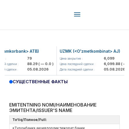
Toggle
navigation
mkorbank> ATB)
UZMK (<O'zmetkombinat> AJ)
79
6,099
:
Цена закрытия :
88.29
( — 0.0 )
6,099.88
( — 0.0
 сделки :
Цена последний сделки :
05.08.2026
05.08.2026
 сделки :
Дата последней сделки :
СУЩЕСТВЕННЫЕ ФАКТЫ
EMITENTNING NOMI/НАИМЕНОВАНИЕ
ЭМИТЕНТА/ISSUER'S NAME
To‘liq/Полное/Full:
«Туронбанк» акциядорлик тижорат банки