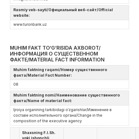
Rasmiy veb-sayti/Официальный веб-сайт/Official
website:
www.turonbank.uz
MUHIM FAKT TO‘G‘RISIDA AXBOROT/
ИНФОРМАЦИЯ О СУЩЕСТВЕННОМ
ФАКТЕ/MATERIAL FACT INFORMATION
Muhim faktning raqami/Номер существенного
факта/Material Fact Number:
08
Muhim faktning nomi/Наименование существенного
факта/Name of material fact:
Ijroiya organining tarkibidagi o‘zgarishlar/Изменение в
составе исполнительного органа/Change in the
composition of the executive agency
Shaxsning F.I.Sh.
yoki ishonchli