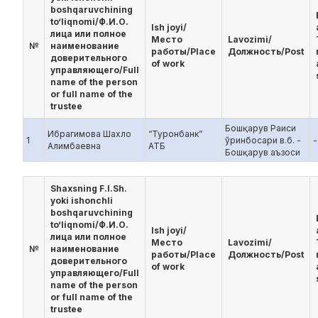
boshqaruvchining
to‘liqnomi/Ф.И.О.
Ish joyi/
лица или полное
Место
Lavozimi/
№
наименование
работы/Place
Должность/Post
доверительного
of work
управляющего/Full
name of the person
or full name of the
trustee
Бошқарув Раиси
Ибрагимова Шахло
“Туронбанк”
1
ўринбосари в.б. -
-
Алимбаевна
АТБ
Бошқарув аъзоси
Shaxsning F.I.Sh.
yoki ishonchli
boshqaruvchining
to‘liqnomi/Ф.И.О.
Ish joyi/
лица или полное
Место
Lavozimi/
№
наименование
работы/Place
Должность/Post
доверительного
of work
управляющего/Full
name of the person
or full name of the
trustee