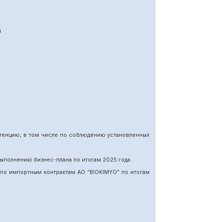
я
етенцию, в том числе по соблюдению установленных
ыполнению бизнес-плана по итогам 202
5
года.
 по импортн
ы
м
контракт
ам
АО “BIOKIMYO
”
по итогам