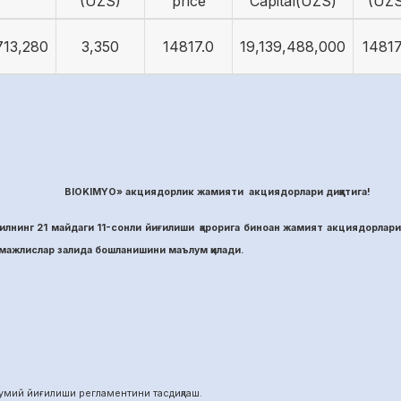
(UZS)
price
Capital(UZS)
(UZS
713,280
3,350
14817.0
19,139,488,000
14817
BIOKIMYO» акциядорлик жамияти акциядорлари диққатига!
лнинг 21 майдаги 11-сонли йиғилиши қарорига биноан жамият акциядорлари
ажлислар залида бошланишини маълум қилади.
й йиғилиши регламентини тасдиқлаш.