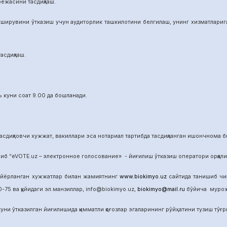
режасини тасдиқлаш.
ширувини ўтказиш учун аудиторлик ташкилотини белгилаш, унинг хизматларига 
асдиқлаш.
 куни соат 9.00 да бошланади.
сдиқловчи хужжат, вакиллари эса нотариал тартибда тасдиқланган ишончнома б
б “eVOTE.uz – электронное голосование» - йиғилиш ўтказиш оператори орқал
айёрланган хужжатлар билан жамиятнинг
www.biokimyo.uz
сайтида танишиб чиқ
-75 ва қуйидаги эл.манзиллар, info@biokimyo.uz,
biokimyo@mail.ru
бўйича мурожа
уни ўтказилган йиғилишида қимматли қоғозлар эгаларининг рўйҳатини тузиш тўғрис