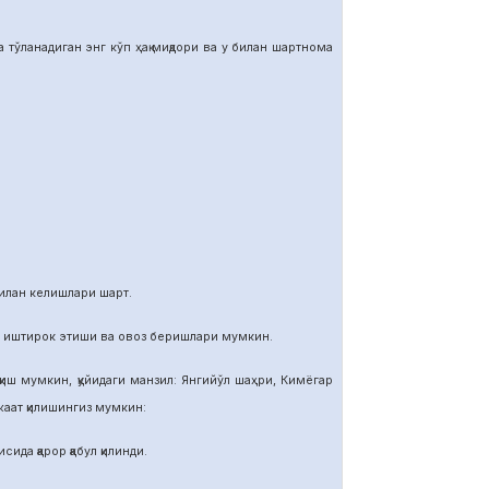
тўланадиган энг кўп ҳақ миқдори ва у билан шартнома
илан келишлари шарт.
и иштирок этиши ва овоз беришлари мумкин.
иш мумкин, қуйидаги манзил: Янгийўл шаҳри, Кимёгар
ат қилишингиз мумкин:
ида қарор қабул қилинди.