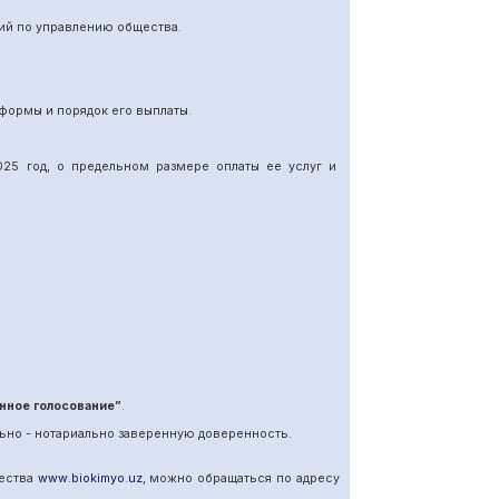
ий по управлению общества.
формы и порядок его выплаты.
25 год, о предельном размере оплаты ее услуг и
нное голосование”
.
ьно - нотариально заверенную доверенность.
щества
www
.
biokimyo
.
uz
, можно обращаться по адресу