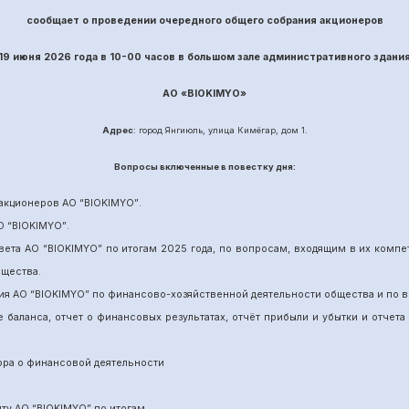
сообщает о проведении
очередного
общего собрания акционеров
19 июня
202
6
года в 10-00 часов в большом зале административного здани
АО «
BIOKIMYO
»
Адрес
: город Янгиюль, улица Кимёгар, дом 1.
Вопрос
ы включенные в повестку дня:
акционеров АО “
BIOKIMYO
”
.
О “BIOKIMYO
”
.
вета АО “BIOKIMYO
”
по итогам 202
5
года, по вопросам, входящим в их комп
бщества.
ия АО “BIOKIMYO
”
по финансово-хозяйственной деятельности общества и по в
е баланса, отчет о финансовых результатах,
отчёт
прибыли и убытки
и отчета
ора о финансовой деятельности
ит
у
АО “BIOKIMYO
”
по итогам