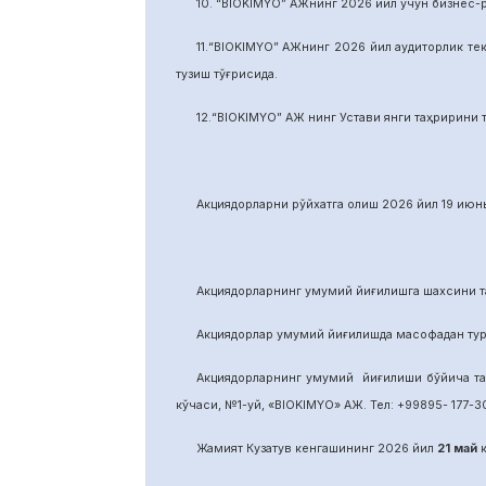
10. “BIOKIMYO” АЖнинг 2026 йил учун бизнес-
11.“BIOKIMYO” АЖнинг 2026 йил аудиторлик тек
тузиш тўғрисида.
12.“BIOKIMYO” АЖ нинг Устави янги таҳририни т
Акциядорларни р
ў
йхатга олиш 2026 йил 19 июнь
Акциядорларнинг умумий йиғилишга шахсини та
Акциядорлар умумий йиғилишда масофадан тури
Акциядорларнинг умумий йиғилиши бўйича т
кўчаси, №1-уй, «BIOKIMYO» АЖ. Тел: +99895- 177-30
Жамият Кузатув кенгашининг 2026 йил
21
май
к