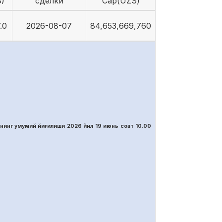
)
сделки
Cap(UZS)
.0
2026-08-07
84,653,669,760
нинг умумий йиғилиши 2026 йил 19 июнь соат 10.00