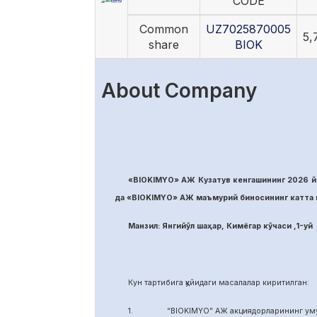
CODE
Common
UZ7025870005
5,
share
BIOK
About Company
«BIOKIMYO» АЖ Кузатув кенгашининг 2026 йи
да «BIOKIMYO» АЖ маъмурий биносининг катта м
Манзил: Янгийўл шаҳар, Кимёгар кўчаси ,1-уй
Кун тартибига қуйидаги масалалар киритилган:
1. “BIOKIMYO” АЖ акциядорларининг умуми