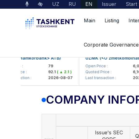
UZ
RU
EN
Issuer
Start
Main
Listing
Inte
Market Data
Company Information
Corporate Governance
B (<Hamkorbank> ATB)
UZMK (<O'zmetkombinat> AJ
 Price :
79
Open Price :
6,099
ed Price :
92.1
( ▲ 2.1 )
Quoted Price :
6,106
( 
transaction :
2026-08-07
Last transaction :
2026-0
COMPANY INFO
Issue's SEC
Q