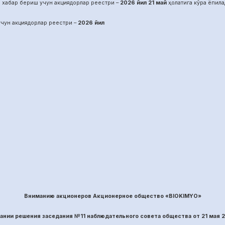
 хабар бериш учун акциядорлар реестри –
2026 йил
21
май
ҳолатига кўра ёпила
чун акциядорлар реестри –
2026 йил
Вниманию акционеров Акционерное общество «BIOKIMYO»
вании решения заседания №
11
наблюдательного совета общества
от
21
ма
я 