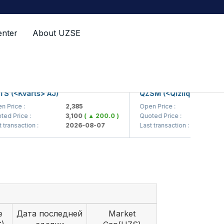
enter
About UZSE
<Kvarts> AJ)
QZSM (<Qizilqumsement> A
ce :
2,385
Open Price :
1,208
rice :
3,100
( ▲ 200.0 )
Quoted Price :
1,215
( 
saction :
2026-08-07
Last transaction :
2026-
e
Дата последней
Market