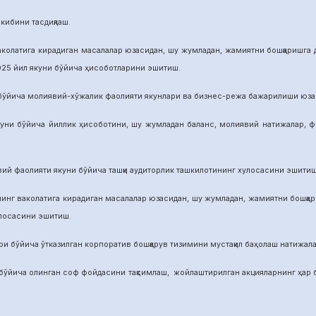
бини тасдиқлаш.
га кирадиган масалалар юзасидан, шу жумладан, жамиятни бошқаришга дои
025 йил якуни бўйича ҳисоботларини эшитиш.
а молиявий-хўжалик фаолияти якунлари ва бизнес-режа бажарилиши юзасид
ича йиллик ҳисоботини, шу жумладан баланс, молиявий натижалар, фой
аолияти якуни бўйича ташқи аудиторлик ташкилотининг хулосасини эшитиш
аколатига кирадиган масалалар юзасидан, шу жумладан, жамиятни бошқариш
улосасини эшитиш.
йича ўтказилган корпоратив бошқарув тизимини мустақил баҳолаш натижалар
а олинган соф фойдасини тақсимлаш, жойлаштирилган акцияларнинг ҳар бир 