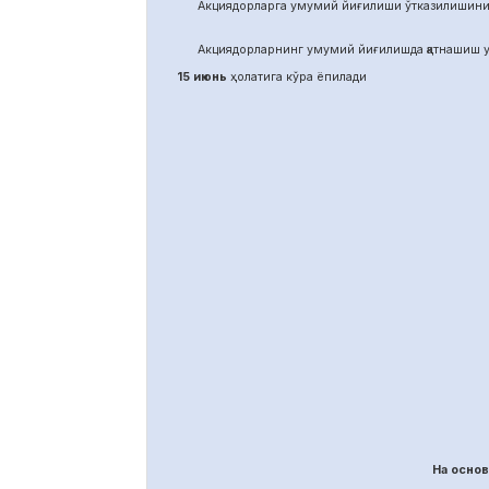
Акциядорларга умумий йиғилиши ўтказилишини
Акциядорларнинг умумий йиғилишда қатнашиш у
15 июнь
ҳолатига кўра ёпилади
На осно