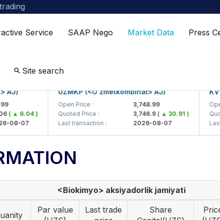
 trading
ractive Service
SAAP Nego
Market Data
Press C
Site search
)
UZMKP (<O'zmetkombinat> AJ)
KVTS (
Open Price :
3,748.99
Open Pri
▲ 6.04 )
Quoted Price :
3,746.9
( ▲ 30.91 )
Quoted P
8-07
Last transaction :
2026-08-07
Last tran
RMATION
<Biokimyo> aksiyadorlik jamiyati
Par value
Last trade
Share
Pric
uanity