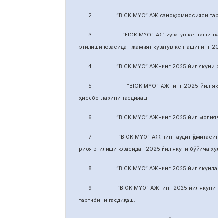
2. “BIOKIMYO” АЖ саноқ комиссияси тарки
3. “BIOKIMYO” АЖ кузатув кенгаши ваколати
этилиши юзасидан жамият кузатув кенгашининг 2
4. “BIOKIMYO” АЖнинг 2025 йил якуни бўйич
5. “BIOKIMYO” АЖнинг 2025 йил якуни бўй
ҳисоботларини тасдиқлаш.
6. “BIOKIMYO” АЖнинг 2025 йил молиявий ф
7. “BIOKIMYO” АЖ нинг аудит қўмитасининг в
риоя этилиши юзасидан 2025 йил якуни бўйича х
8. “BIOKIMYO” АЖнинг 2025 йил якунлари бў
9. “BIOKIMYO” АЖнинг 2025 йил якуни бўйич
тартибини тасдиқлаш.