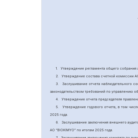
1.
Утверждение
регламента общего собрания 
2.
Утверждение состава счетной комиссии А
3.
Заслушивание отчета наблюдательного со
законодательством требований по управлению о
4.
Утверждение отчета председателя правлен
5.
Утверждение годового отчета, в том числ
202
5
года.
6.
Заслушивание заключения внешнего аудит
АО “BIOKIMYO
”
по итогам 2025 года.
7.
Заслушивание заключения комитета
по
ауд