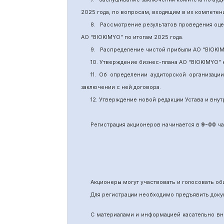
2025 года, по вопросам, входящим в их компете
8.
Рассмотрение результатов проведения оц
АО “BIOKIMYO
”
по итогам 202
5
года.
9.
Распределение чистой прибыли АО “BIOKI
10. Утверждение бизнес-плана АО “BIOKIMYO
”
11.
Об определении аудиторской организаци
заключении с ней договора.
12. Утверждение новой редакции Устава и вн
Регистрация акционеров начинается в
9-00
ча
Акционеры могут участвовать и голосовать 
Для регистрации необходимо предъявить доку
С материалами и информацией касательно вн