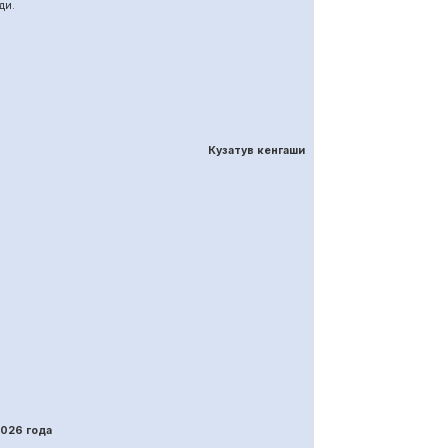
ди.
Кузатув кенгаши
202
6
года