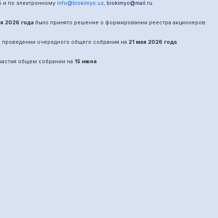
5
и по электронному
info@biokimyo.uz
,
biokimyo@mail.ru
.
ая 2026 года
было принято решение о формировании реестра акционеров:
о проведении
очередного
общего собрания на
21 мая 2026 года
.
участия общем собрании на
15 июня