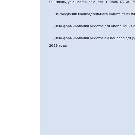
г.Янгиюль, ул.Кимёгар, дом1, тел.:
+99895
-
177-30-7
На заседании наблюдательного совета от
21 м
Дата формирования реестра для оповещения 
Дата формирования реестра акционеров для 
2026 года
.