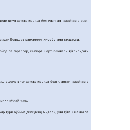
р қонун хужжатларида белгиланган талабларга риоя
ан Бошқарув раисининг ҳисоботини тасдиқлаш.
да ва зарарлар, импорт шартномалар
и тўғрисидаги
.
га доир қонун хужжатларида белгиланган талабларга
ини кўриб чиқиш.
тури бўйича дивиденд миқдори, уни тўлаш шакли ва