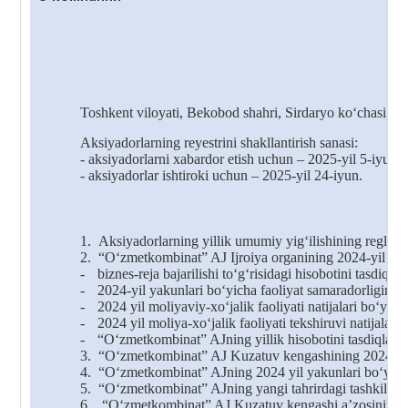
Toshkent viloyati, Bekobod shahri, Sirdaryo ko‘chasi, 1-
A
ksiyadorlar
ning
re
y
estri
ni
shakllantirish
sana
si
:
- aksiyadorlarni xabardor
etish
uchun – 2025-yil 5-iyun;
- aksiyadorlar
ishtiroki
uchun – 2025-yil 2
4
-iyun.
1.
Aksiyadorlarning yillik umumiy yig‘ilishining reglamen
2.
“O‘zmetkombinat” AJ Ijroiya organining 2024-yil yaku
-
biznes-reja bajarilishi to‘g‘risidagi hisobotini tasdiqlas
-
2024-yil yakunlari bo‘yicha faoliyat samaradorligini b
-
2024 yil moliyaviy-xo‘jalik faoliyati natijalari bo‘yicha
-
2024 yil moliya-xo‘jalik faoliyati tekshiruvi natijalari
-
“O‘zmetkombinat” AJning yillik hisobotini tasdiqlash
3.
“O‘zmetkombinat” AJ Kuzatuv kengashining 2024-yil fao
4.
“O‘zmetkombinat” AJning 2024 yil yakunlari bo‘yicha f
5.
“O‘zmetkombinat” AJning yangi tahrirdagi tashkiliy tu
6.
“O‘zmetkombinat” AJ Kuzatuv kengashi aʼzosining vako