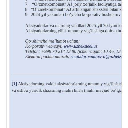
7.
“O‘zmetkombinat” AJ joriy xo‘jalik faoliyatiga taalluq
8.
“O‘zmetkombinat” AJ affillangan shaxslari bilan kelgu
9.
2024-yil yakunlari bo‘yicha korporativ boshqaruv tizim
Aksiyadorlar va ularning vakillari 2025-yil 30-iyun kuni
Aksiyadorlarning yillik umumiy yig‘ilishiga doir axboro
Qo‘shimcha
ma
’
lumot uchun:
Korporativ
veb-sayt:
www.uzbeksteel.uz
T
elefon: +998 70 214 13 86
(ichki raqam: 10-46, 13-22
Elektron pochta manzili
:
sh.abduraxmanova@uzbeksteel
[1]
Aksiyadorning vakili aksiyadorlarning umumiy yig‘ilishida y
va ushbu yuridik shaxsning muhri bilan (muhr mavjud bo‘lgan taqd