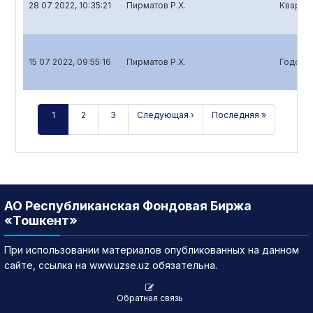
28 07 2022, 10:35:21
Пирматов Р.Х.
Квартал
15 07 2022, 09:55:16
Пирматов Р.Х.
Годовой
1
2
3
Следующая ›
Последняя »
АО Республиканская Фондовая Биржа
«Тошкент»
При использовании материалов опубликованных на данном
сайте, ссылка на www.uzse.uz обязательна.
Обратная связь