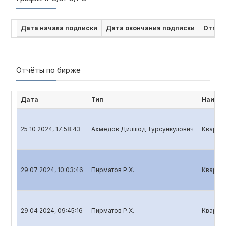
Дата начала подписки
Дата окончания подписки
Отмен
Отчёты по бирже
Дата
Тип
Наимен
25 10 2024, 17:58:43
Ахмедов Дилшод Турсункулович
Квартал
29 07 2024, 10:03:46
Пирматов Р.Х.
Квартал
29 04 2024, 09:45:16
Пирматов Р.Х.
Квартал