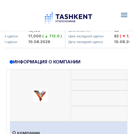
Togg
navig
lmaliq KMK> AJ)
KFSK (<Kafolat sug'urta kompani
16,100
82
:
Цена закрытия :
17,000
( ▲ 712.0 )
82
( ▼ 1.91 )
й сделки :
Цена последний сделки :
10.08.2026
10.08.2026
 сделки :
Дата последней сделки :
ИНФОРМАЦИЯ О КОМПАНИИ
Пр
О компании