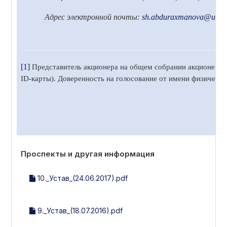
Адрес электронной почты:
sh.abduraxmanova
@uzbek
[1]
Представитель акционера на общем собрании акционеров 
ID-карты). Доверенность на голосование от имени физическ
Проспекты и другая информация
10._Устав_(24.06.2017).pdf
9._Устав_(18.07.2016).pdf