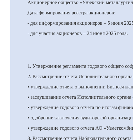
Акционерное общество «Узбекский металлургический
Дата формирования реестра акционеров:
- для информирования акционеров –
5
июня 202
5
го
- для участия акционеров – 2
4
июня 202
5
года.
1. Утверждение регламента годового общего собран
2. Рассмотрение отчета Исполнительного органа АО
• утверждение отчета о выполнении Бизнес-плана;
• заслушивание отчета Исполнительного органа об 
• утверждение годового отчета по итогам финансово
• одобрение заключения аудиторской организации п
• утверждение годового отчета АО «Узметкомбинат
3. Рассмотрение отчета Наблюдательного совета АО