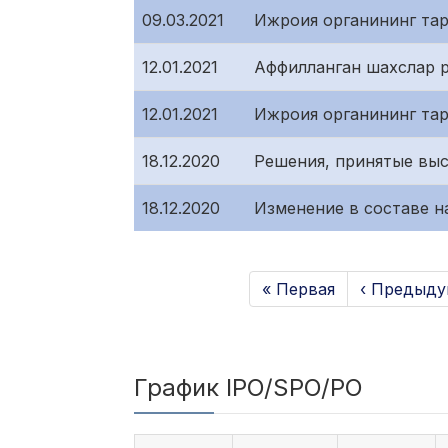
09.03.2021
Ижроия органининг тар
12.01.2021
Аффилланган шахслар 
12.01.2021
Ижроия органининг та
18.12.2020
Решения, принятые вы
18.12.2020
Изменение в составе н
« Первая
‹ Предыду
График IPO/SPO/PO