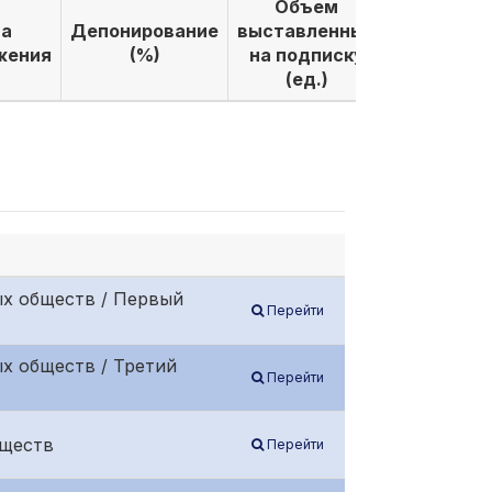
Объем
Объем
а
Депонирование
выставленных
выкуплен
жения
(%)
на подписку
по подпи
(ед.)
(ед.)
ых обществ / Первый
Перейти
х обществ / Третий
Перейти
бществ
Перейти