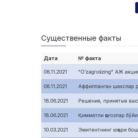
Существенные факты
Дата
№ факта
08.11.2021
"O’zagrolizing" АЖ ак
08.11.2021
Аффилланган шахслар 
18.06.2021
Решения, принятые вы
18.06.2021
Қимматли қоғозлар бўйи
10.03.2021
Эмитентнинг юқори бошқа