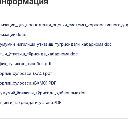
 информация
низации_для_проведения_оценки_системы_корпоративного_уп
низации.docx
умумий_йигилиши_утказиш_тугрисидаги_хабарнома.doc
иши_ўтказиш_тўғрисида_хабарнома.doc
ик_тузилган_хисобот.pdf
орлик_хулосаси_(ХАС).pdf
торлик_хулосаси_(БХМС).PDF
мумий_йиғилиши_тўғрисида_ҳабарнома.doc
г_янги_тахрирдаги_устави.PDF