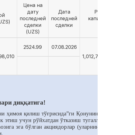
Цена на
дату
Дата
Рыночная
ой
последней
последней
капитализация
UZS)
сделки
сделки
(UZS)
(UZS)
2524.99
07.08.2026
98,010
1,012,794,106,269.14
лари диққатига!
ни ҳимоя қилиш тўғрисида”ги Қонунининг (кейинги
 этиш учун рўйхатдан ўтказиш тугалланган пайтда
зига эга бўлган акциядорлар (уларнинг вакиллари)
и.