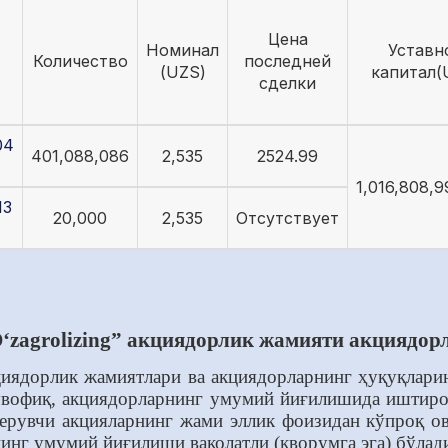
Цена
Номинал
Уставн
Количество
последней
(UZS)
капитал(
сделки
04
401,088,086
2,535
2524.99
1,016,808,9
13
20,000
2,535
Отсутствует
‘zagrolizing” акциядорлик жамияти акциядор
циядорлик жамиятлари ва акциядорларнинг ҳуқуқлари
увофиқ, акциядорларнинг умумий йиғилишида иштирок
рувчи акцияларнинг жами эллик фоизидан кўпроқ ово
нинг умумий йиғилиши ваколатли (кворумга эга) бўлад