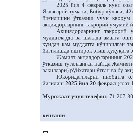
2025 йил 4 февраль куни соа
Яккасарой тумани, Бобур кўчаси, 42
йиғилишни ўтказиш учун кворум 
акциядорларнинг такрорий умумий й
Акциядорларнинг такрорий 
муддатларда ва шаклда амалга ош
кундан кам муддатга кўчирилган т
йиғилишда иштирок этиш ҳуқуқига эг
Жамият акциядорларининг 202
ўтказиш тугалланган пайтда Жамият
вакиллари) рўйхатдан ўтган ва бу а
Юқоридагиларни инобатга о
йиғилиш
2025 йил 20 феврал
(соат 
Мурожаат учун телефон:
71 207-30
кенгаши