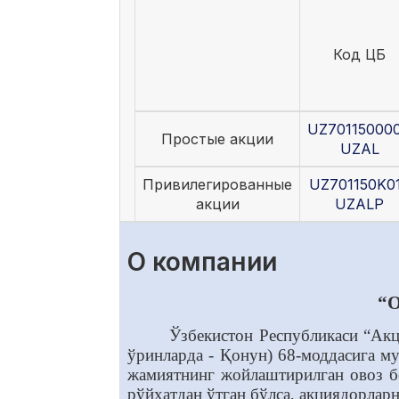
Код ЦБ
UZ70115000
Простые акции
UZAL
Привилегированные
UZ701150K0
акции
UZALP
О компании
“O
Ўзбекистон Республикаси “Ак
ўринларда - Қонун) 68-моддасига м
жамиятнинг жойлаштирилган овоз бе
рўйхатдан ўтган бўлса, акциядорлар