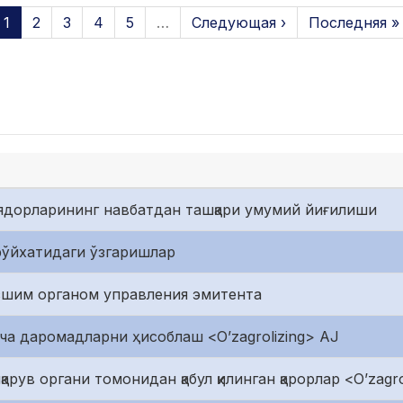
1
2
3
4
5
…
Следующая ›
Последняя »
циядорларининг навбатдан ташқари умумий йиғилиши
рўйхатидаги ўзгаришлар
сшим органом управления эмитента
ча даромадларни ҳисоблаш <O’zagrolizing> AJ
рув органи томонидан қабул қилинган қарорлар <O’zagro