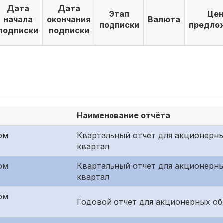
Дата
Дата
Этап
Цен
начала
окончания
Валюта
подписки
предло
подписки
подписки
Наименование отчёта
ом
Квартальный отчет для акционерн
квартал
ом
Квартальный отчет для акционерны
квартал
ом
Годовой отчет для акционерных о