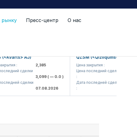
 рынку
Пресс-центр
О нас
varts> AJ)
QZSM (<Qizilqumsement> AJ)
тия :
2,385
Цена закрытия :
1,208
едний сделки
Цена последний сделки
3,099
( — 0.0 )
:
1,220
( — 0.
едней сделки
Дата последней сделки
07.08.2026
:
07.08.2026