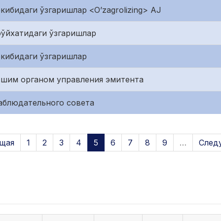
кибидаги ўзгаришлар <O’zagrolizing> AJ
рўйхатидаги ўзгаришлар
ркибидаги ўзгаришлар
сшим органом управления эмитента
аблюдательного совета
щая
1
2
3
4
5
6
7
8
9
…
След