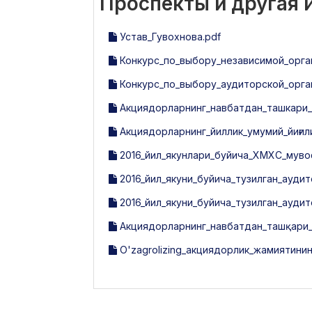
Проспекты и другая
Устав_Гувохнова.pdf
Конкурс_по_выбору_независимой_орга
Конкурс_по_выбору_аудиторской_орга
Акциядорларнинг_навбатдан_ташкари_
Акциядорларнинг_йиллик_умумий_йиғил
2016_йил_якунлари_буйича_ХМХС_мувоф
2016_йил_якуни_буйича_тузилган_аудит
2016_йил_якуни_буйича_тузилган_ауди
Акциядорларнинг_навбатдан_ташқари_у
O'zagrolizing_акциядорлик_жамиятинин