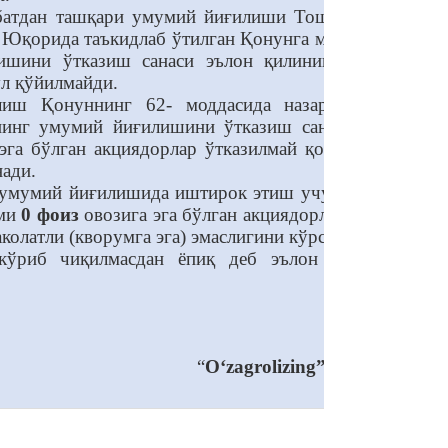
авбатдан ташқари умумий йиғилиши Тошкент шаҳри,
. Юқорида таъкидлаб ўтилган Қонунга мувофиқ, агар
ишини ўтказиш санаси эълон қилинишини, бунда
л қўйилмайди.
иш Қонуннинг 62- моддасида назарда тутилган
рнинг умумий йиғилишини ўтказиш санаси йигирма
эга бўлган акциядорлар ўтказилмай қолган умумий
нади.
и умумий йиғилишида иштирок этиш учун рўйхатдан
ами
0 фоиз
овозига эга бўлган акциядорлар (уларнинг
олатли (кворумга эга) эмаслигини кўрсатади.
 кўриб чиқилмасдан ёпиқ деб эълон қилинди ва
“
O‘zagrolizing” AJ Кузатув