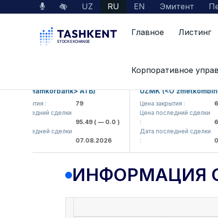
UZ
RU
EN
Эмитент
Пе
Главное
Листинг
Данные по рынку
Информация о компании
Корпоративное упра
B (<Hamkorbank> ATB)
UZMK (<O'zmetkombinat> 
 закрытия :
79
Цена закрытия :
6,099
 последний сделки
Цена последний сделки
95.49
( — 0.0 )
:
6,40
 последней сделки
Дата последней сделки
07.08.2026
:
07.08
ИНФОРМАЦИЯ 