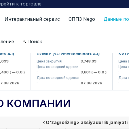
рейти к торговле
Интерактивный сервис
СППЗ Nego
Данные по
вление
Поиск
AJ)
UZMKP (<O'zmetkombinat> AJ)
KVTS (<K
Цена закрытия :
3,748.99
Цена закры
Цена последний сделки
Цена посл
0
( — 0.0 )
:
3,601
( — 0.0 )
:
Дата последней сделки
Дата посл
.2026
:
07.08.2026
:
О КОМПАНИИ
<O'zagrolizing> aksiyadorlik jamiyati