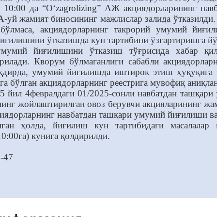
т 10:00 да “O‘zagrolizing” АЖ акциядорларининг н
А-уй жамият биносининг мажлислар залида ўтказилди
бўлмаса, акциядорларнинг такрорий умумий йиғил
иғилишини ўтказишда кун тартибини ўзгартиришга йў
умумий йиғилишини ўтказиш тўғрисида хабар қил
ирилади. Кворум бўлмаганлиги сабабли акциядорла
ақдирда, умумий йиғилишда иштирок этиш ҳуқуқига 
а бўлган акциядорларнинг реестрига мувофиқ аниқла
5 йил 4февралдаги 01/2025-сонли навбатдан ташқар
нинг жойлаштирилган овоз берувчи акцияларининг ж
кциядорларнинг навбатдан ташқари умумий йиғилиши вак
лган ҳолда, йиғилиш кун тартибидаги масалалар
10:00га) кунига қолдирилди.
-47