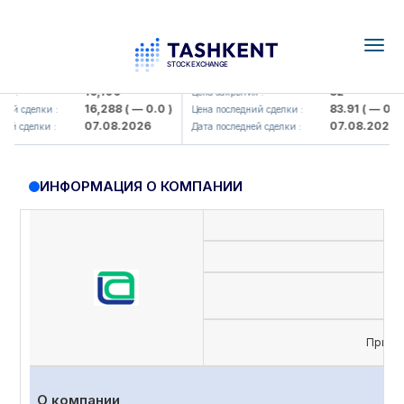
Togg
navig
Olmaliq KMK> AJ)
KFSK (<Kafolat sug'urta kompaniya
16,100
82
 :
Цена закрытия :
16,288
( — 0.0 )
83.91
( — 0.0 )
й сделки :
Цена последний сделки :
07.08.2026
07.08.2026
й сделки :
Дата последней сделки :
ИНФОРМАЦИЯ О КОМПАНИИ
Приви
О компании