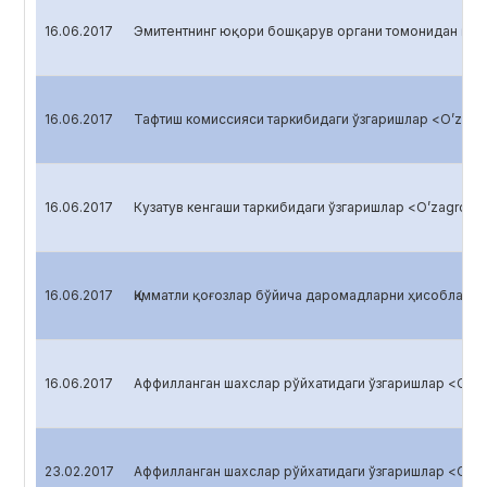
16.06.2017
Эмитентнинг юқори бошқарув органи томонидан қабу
16.06.2017
Тафтиш комиссияси таркибидаги ўзгаришлар <O’zagro
16.06.2017
Кузатув кенгаши таркибидаги ўзгаришлар <O’zagroliz
16.06.2017
Қимматли қоғозлар бўйича даромадларни ҳисоблаш <O
16.06.2017
Аффилланган шахслар рўйхатидаги ўзгаришлар <O’zag
23.02.2017
Аффилланган шахслар рўйхатидаги ўзгаришлар <O’zag