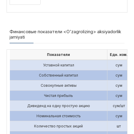
Финансовые показатели <O'zagrolizing> aksiyadorlik
jamiyati
Показатели
Едн. изм.
Уставной капитал
сум
Собственный капитал
сум
Совокупные активы
сум
Чистая прибыль
сум
Дивиденд на одну простую акцию
сум/шт
Номинальная стоимость
сум
Количество простых акций
шт