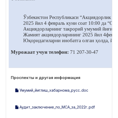
Ўзбекистон Республикаси “Акциядорлик жам
2025 йил 4 февраль куни соат 10:00 да “
Акциядорларнинг такрорий умумий йиғилиш
Жамият акциядорларининг 2025 йил 4февра
Юқоридагиларни инобатга олган ҳолда, йиғ
Мурожаат учун телефон:
71 207-30-47
Проспекты и другая информация
Умумий_йиглиш_хабарнома_русс..doc
Аудит_заключение_по_МСА_за_2022г..pdf