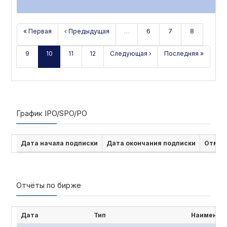
« Первая
‹ Предыдущая
…
6
7
8
9
10
11
12
Следующая ›
Последняя »
График IPO/SPO/PO
Дата начала подписки
Дата окончания подписки
Отмен
Отчёты по бирже
Дата
Тип
Наименова