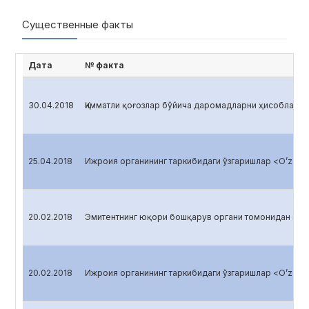
Существенные факты
Дата
№ факта
30.04.2018
Қимматли қоғозлар бўйича даромадларни ҳисоблаш <O
25.04.2018
Ижроия органининг таркибидаги ўзгаришлар <O’zagro
20.02.2018
Эмитентнинг юқори бошқарув органи томонидан қабу
20.02.2018
Ижроия органининг таркибидаги ўзгаришлар <O’zagro