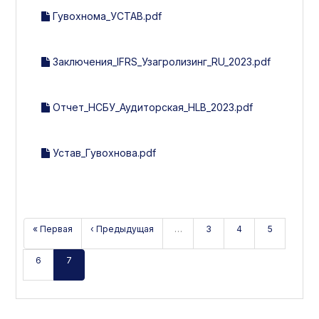
Гувохнома_УСТАВ.pdf
Заключения_IFRS_Узагролизинг_RU_2023.pdf
Отчет_НСБУ_Аудиторская_HLB_2023.pdf
Устав_Гувохнова.pdf
« Первая
‹ Предыдущая
…
3
4
5
6
7